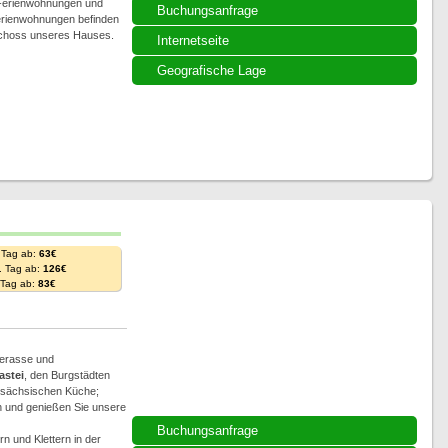
 Ferienwohnungen und
Buchungsanfrage
Ferienwohnungen befinden
schoss unseres Hauses.
Internetseite
Geografische Lage
 Tag ab:
63€
. Tag ab:
126€
. Tag ab:
83€
Terasse und
astei
, den Burgstädten
r sächsischen Küche;
n und genießen Sie unsere
Buchungsanfrage
n und Klettern in der