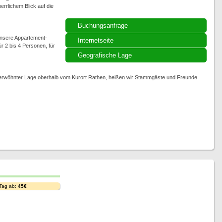
errlichem Blick auf die
Buchungsanfrage
unsere Appartement-
Internetseite
r 2 bis 4 Personen, für
Geografische Lage
rwöhnter Lage oberhalb vom Kurort Rathen, heißen wir Stammgäste und Freunde
 Tag ab:
45€