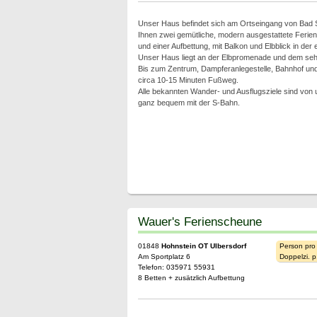
Unser Haus befindet sich am Ortseingang von Bad S
Ihnen zwei gemütliche, modern ausgestattete Ferien
und einer Aufbettung, mit Balkon und Elbblick in der
Unser Haus liegt an der Elbpromenade und dem sehr
Bis zum Zentrum, Dampferanlegestelle, Bahnhof un
circa 10-15 Minuten Fußweg.
Alle bekannten Wander- und Ausflugsziele sind von 
ganz bequem mit der S-Bahn.
Wauer's Ferienscheune
01848
Hohnstein OT Ulbersdorf
Person pro
Am Sportplatz 6
Doppelzi. p
Telefon: 035971 55931
8 Betten + zusätzlich Aufbettung