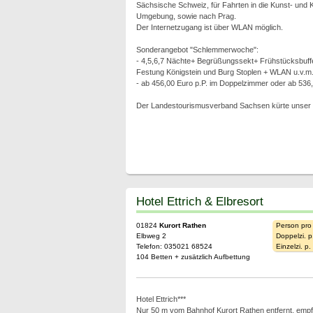
Sächsische Schweiz, für Fahrten in die Kunst- und 
Umgebung, sowie nach Prag.
Der Internetzugang ist über WLAN möglich.
Sonderangebot "Schlemmerwoche":
- 4,5,6,7 Nächte+ Begrüßungssekt+ Frühstücksbuffet+
Festung Königstein und Burg Stoplen + WLAN u.v.m
- ab 456,00 Euro p.P. im Doppelzimmer oder ab 536
Der Landestourismusverband Sachsen kürte unser H
Hotel Ettrich & Elbresort
01824
Kurort Rathen
Person pro
Elbweg 2
Doppelzi. p
Telefon: 035021 68524
Einzelzi. p
104 Betten + zusätzlich Aufbettung
Hotel Ettrich***
Nur 50 m vom Bahnhof Kurort Rathen entfernt, empf