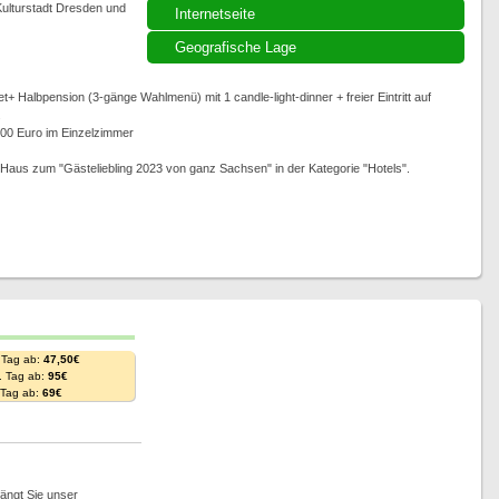
Kulturstadt Dresden und
Internetseite
Geografische Lage
 Halbpension (3-gänge Wahlmenü) mit 1 candle-light-dinner + freier Eintritt auf
.
,00 Euro im Einzelzimmer
aus zum "Gästeliebling 2023 von ganz Sachsen" in der Kategorie "Hotels".
 Tag ab:
47,50€
. Tag ab:
95€
. Tag ab:
69€
ängt Sie unser