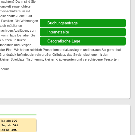
rnachten? Dann sind Sie
omplett eingerichtete
meinschaftsraum mit
einschaftsküche. Gut
e Familien. Die Wohnungen
Buchungsanfrage
auch möblierten
nach den Ausflügen, zum
Internetseite
vom Haus los, aber Sie
 nutzen. In Kürze
Geografische Lage
Hohnstein und Stolpen,
er Elbe. Wir haben reichlich Prospektmaterial ausliegen und beraten Sie gerne bei
undstück befindet sich ein großer Grillplatz, das Streichelgehege mit den
einer Spielplatz, Tischtennis, kleiner Kräutergarten und verschiedene Teesorten
cheune.
 Tag ab:
30€
. Tag ab:
52€
. Tag ab:
30€