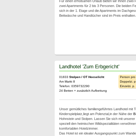
Für einen erholsamen Urlaub bieten wir Ihnen zwei
zwei Apartments für 2 bis 3 Personen. Die beiden 
sich in der 1. Etage und die Apartments im Dachge
Bettwäsche und Handtücher sind im Preis enthalten.
Landhotel 'Zum Erbgericht'
01833
Stolpen / OT Heeselicht
Person pro
Am Markt 8
Doppelzi. p
Telefon: 0359732290
Einzelzi. p
24 Betten + zusätzlich Aufbettung
Unser gemütliches familiengeführtes Landhotel mit 
Kinderspielplatz,liegt am Polenztal,in der Nähe der
B
Hohnstein und Stolpen. Lassen Sie sich mit unsere
speziell den heimischen Wildspezialitäten verwöhne
komfortablen Hotelzimmer.
Das Hotel ist ein idealer Ausgangspunkt zum Wander