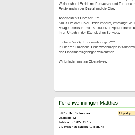
Wellnesshotel Ettrich mit Restaurant und Terrasse, h
Felsformation der
Bastei
und die Elbe.
Appartements Elbresort ****
Nur 300m vom Hotel Ettrich entfernt, empfängt Sie 
Anlage "elbresort" mit 16 exklusiven Appartements fü
Ihren Urlaub in der Sächsischen Schweiz.
Lanhaus Weißig-Ferienwohnungen****
In unseren Landhaus-Ferienwohnungen in sonnenve
des Elbsandsteingebirges willkommen.
Wir brfinden uns am Elberadweg.
Ferienwohnungen Matthes
01814
Bad Schandau
Objekt pro
Basteistr. 42
Telefon: 035022 42779
8 Betten + zusätzlich Aufbettung