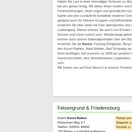
Haben Sie Lust in einer ehemaligen Scheune zu übe
bei uns genau richtig. Wir bieten Ihnen modern und k
Ferienwohnungen, einen urigen und gemütlichen Ge
Kamin und eine zusätzliche komplette moderne Gem
geeignet auch für kleinere Gruppen und befreundet
erreichen Sie über einen mit Glas überdachten und 
Laubengang. Diesen können Sie auch zum Erholen 
Sonnen und Lesen nutzen uvm. Wanderwege gehen 
können auch unsere Nationalparkbahn oder den Bus
erreichen Sie die
Bastei
, Festung Königstein, Burg 
den Kurort Rathen, Stadt Wehlen, Bad Schandau an d
Ihren Ausflügen. Auf unserem ca. 5000 qm großem Gr
Kamerunschafen, eine Streuobstwiese, Liegewiese, kl
uvm.
Wir freuen uns auf Ihren Besuch in unserer Feriens
Felsengrund & Friedensburg
01824
Kurort Rathen
Person pro
Pötzschaer Weg 4-7
Doppelzi. p
Telefon: 035021 99930
Einzelzi. p
130 Betten + zusätzlich Aufbettung