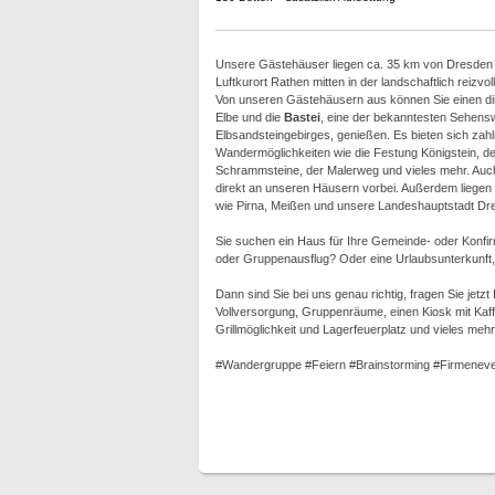
Unsere Gästehäuser liegen ca. 35 km von Dresden e
Luftkurort Rathen mitten in der landschaftlich reizv
Von unseren Gästehäusern aus können Sie einen dir
Elbe und die
Bastei
, eine der bekanntesten Sehens
Elbsandsteingebirges, genießen. Es bieten sich zahlr
Wandermöglichkeiten wie die Festung Königstein, der 
Schrammsteine, der Malerweg und vieles mehr. Auch
direkt an unseren Häusern vorbei. Außerdem liegen 
wie Pirna, Meißen und unsere Landeshauptstadt Dre
Sie suchen ein Haus für Ihre Gemeinde- oder Konfi
oder Gruppenausflug? Oder eine Urlaubsunterkunft, e
Dann sind Sie bei uns genau richtig, fragen Sie jetz
Vollversorgung, Gruppenräume, einen Kiosk mit Kaffe
Grillmöglichkeit und Lagerfeuerplatz und vieles mehr
#Wandergruppe #Feiern #Brainstorming #Firmeneve