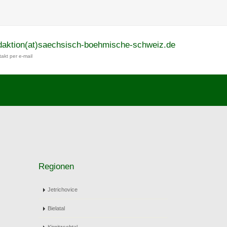
daktion(at)saechsisch-boehmische-schweiz.de
akt per e-mail
Regionen
Jetrichovice
Bielatal