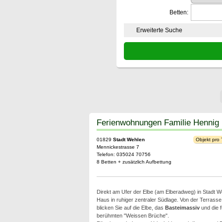
Betten:
Erweiterte Suche
Ferienwohnungen Familie Hennig
01829
Stadt Wehlen
Objekt pro
Mennickestrasse 7
Telefon: 035024 70756
8 Betten + zusätzlich Aufbettung
Direkt am Ufer der Elbe (am Elberadweg) in Stadt We
Haus in ruhiger zentraler Südlage. Von der Terrass
blicken Sie auf die Elbe, das
Basteimassiv
und die f
berühmten "Weissen Brüche".