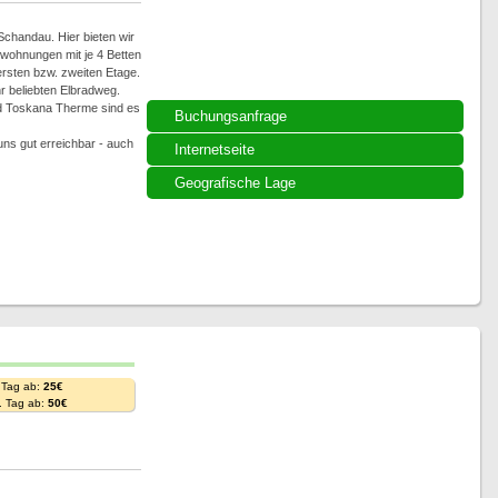
chandau. Hier bieten wir
wohnungen mit je 4 Betten
 ersten bzw. zweiten Etage.
 beliebten Elbradweg.
d Toskana Therme sind es
Buchungsanfrage
uns gut erreichbar - auch
Internetseite
Geografische Lage
 Tag ab:
25€
. Tag ab:
50€