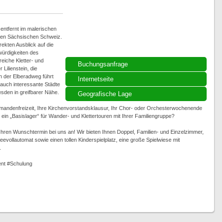
ntfernt im malerischen
ollen Sächsischen Schweiz.
ekten Ausblick auf die
würdigkeiten des
eiche Kletter- und
Buchungsanfrage
Lilienstein, die
 der Elberadweg führt
Internetseite
auch interessante Städte
sden in greifbarer Nähe.
Geografische Lage
rmandenfreizeit, Ihre Kirchenvorstandsklausur, Ihr Chor- oder Orchesterwochenende
in „Basislager“ für Wander- und Klettertouren mit Ihrer Familiengruppe?
t Ihren Wunschtermin bei uns an! Wir bieten Ihnen Doppel, Familien- und Einzelzimmer,
evollautomat sowie einen tollen Kinderspielplatz, eine große Spielwiese mit
.
nt #Schulung