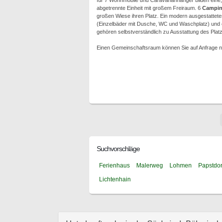
für 7 Wohnmobile und Caravananhänger bilden eine, j
abgetrennte Einheit mit großem Freiraum. 6
Campin
großen Wiese ihren Platz. Ein modern ausgestattet
(Einzelbäder mit Dusche, WC und Waschplatz) un
gehören selbstverständlich zu Ausstattung des Plat
Einen Gemeinschaftsraum können Sie auf Anfrage n
Suchvorschläge
Ferienhaus
Malerweg
Lohmen
Papstdor
Lichtenhain