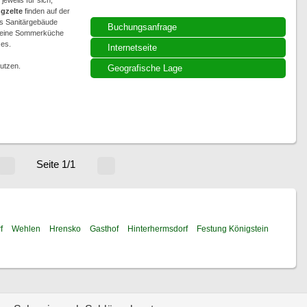
eweils für sich,
gzelte
finden auf der
es Sanitärgebäude
Buchungsanfrage
d eine Sommerküche
zes.
Internetseite
utzen.
Geografische Lage
Seite 1/1
f
Wehlen
Hrensko
Gasthof
Hinterhermsdorf
Festung Königstein