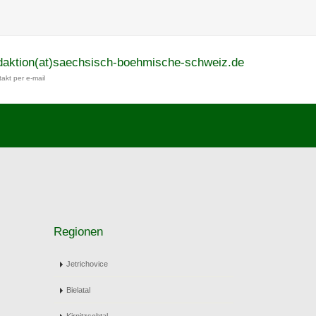
daktion(at)saechsisch-boehmische-schweiz.de
akt per e-mail
Regionen
Jetrichovice
Bielatal