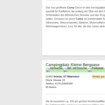
Das neu geöffnete
Camp
Decin ist eine hochqualitat
speziell für Radfahrer, die entlang der Elbe auf dem
Schönheiten der Böhmischen Schweiz und des Erzg
wollen. Genauso ist unser
Camp
ein komfortabler A
Inlineskater, Wassersportler, Kletterer, Motorradfah
Wohnwagenreisen; kurz für alle, die das Leben akti
Campingplatz Kleine Bergoase
01855
Sebnitz, OT Mittelndorf
Person pro
Obere Strasse 19
Telefon: 0176-22906538
40 Betten
Die terrassierten ca. 100 qm großen Komfortstellfl