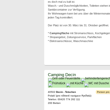
es doch mal zu kalt ist.
Wasch.- und Duschmöglichkeiten, Toiletten stehen 
Sanitärcontainer zur Verfügung.
Ihr Wohnwagen kann bei uns über die Wintermonate 
jeden Tag kontrolliert.
Der Platz ist von 30. März bis 31. Oktober geöffnet.
*
Campingfläche
mit Stromanschluss, Kochgelegenhe
* Shopangebot, Zeitungsservice, Parkflächen
* Elektroanschlüsse, Waschmaschine
Camping Decin
40502
Decin - Tetschen
Person pro
Polabí (pro některé navigace Rytířská)
Telefon: 00420 774 262 111
200 Betten