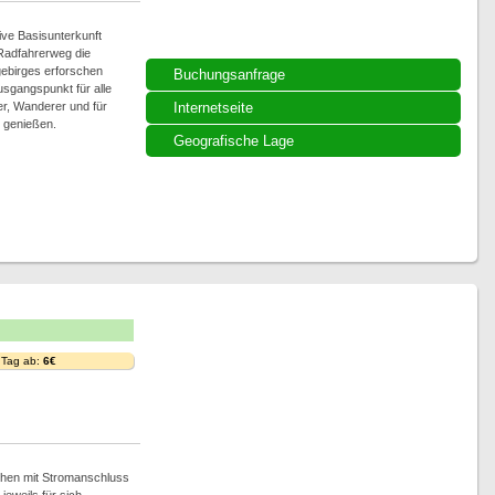
ive Basisunterkunft
 Radfahrerweg die
ebirges erforschen
Buchungsanfrage
usgangspunkt für alle
rer, Wanderer und für
Internetseite
v genießen.
Geografische Lage
 Tag ab:
6€
ächen mit Stromanschluss