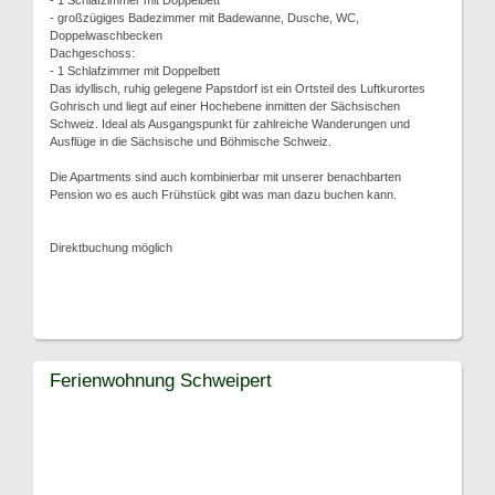
- 1 Schlafzimmer mit Doppelbett
- großzügiges Badezimmer mit Badewanne, Dusche, WC,
Doppelwaschbecken
Dachgeschoss:
- 1 Schlafzimmer mit Doppelbett
Das idyllisch, ruhig gelegene Papstdorf ist ein Ortsteil des Luftkurortes
Gohrisch und liegt auf einer Hochebene inmitten der Sächsischen
Schweiz. Ideal als Ausgangspunkt für zahlreiche Wanderungen und
Ausflüge in die Sächsische und Böhmische Schweiz.
Die Apartments sind auch kombinierbar mit unserer benachbarten
Pension wo es auch Frühstück gibt was man dazu buchen kann.
Direktbuchung möglich
Ferienwohnung Schweipert