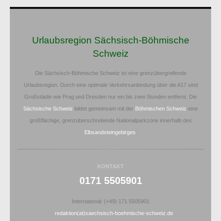
Urlaubsregion Sächsisch-Böhmische
Schweiz
Die Sächsisch-Böhmische Schweiz ist eine grenzübergreifende
Urlaubsregion. Durch eine optimale Verkehrsanbindung über die A17 sind
Großstädte wie Prag und Dresden nur ein bis zwei Stunden entfernt. Die
Sächsische Schweiz
bildet gemeinsam mit der
Böhmischen Schweiz
eine
großflächige, grenzüberschreitende Nationalparkzone innerhalb des
Elbsandsteingebirges
.
KONTAKT
0171 5505901
International: (+49) 171 5505901
redaktion(at)saechsisch-boehmische-schweiz.de