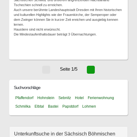
Sächsischen Schweiz und unserem angrenzenden Nachbarland
Tschechien schnell zu erreichen.
Auch unsere berühmte Landeshauptstadt Dresden mit Ihren historischen
und kulturellen Highlights wie der Frauenkirche, der Semperoper oder
dem Zwinger können Sie in kurzer Zeit ereichen und ausgiebig kennen
lernen.
Haustiere sind nicht erwünscht.
Die Mindestaufenthaltsdauer beträgt 3 Übernachtungen.
Seite 1/5
Suchvorschläge
Pfaffendorf
Hohnstein
Sebnitz
Hotel
Ferienwohnung
Schmilka
Elbtal
Bastei
Papstdorf
Lohmen
Unterkunftsuche in der Sächsisch Böhmischen