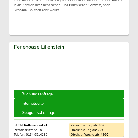
Tagestouren mit dem Fahrzeug von einer halben bis einer Stunde führen
in die Zentren der Sächsischen- und Böhmischen Schweiz, nach
Dresden, Bautzen oder Görlitz.
Ferienoase Lilienstein
Buchungsanfrage
Internetseite
Geografische Lage
01814
Rathmannsdorf
Person pro Tag ab:
35€
Pestalozzistraße 1a
Objekt pro Tag ab:
70€
Telefon: 0174 9514239
Objekt p. Woche ab:
490€