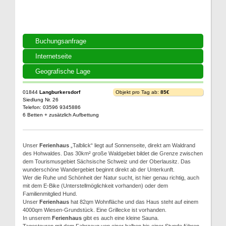
Buchungsanfrage
Internetseite
Geografische Lage
01844
Langburkersdorf
Objekt pro Tag ab:
85€
Siedlung Nr. 26
Telefon: 03596 9345886
6 Betten + zusätzlich Aufbettung
Unser
Ferienhaus
„Talblick“ liegt auf Sonnenseite, direkt am Waldrand
des Hohwaldes. Das 30km² große Waldgebiet bildet die Grenze zwischen
dem Tourismusgebiet Sächsische Schweiz und der Oberlausitz. Das
wunderschöne Wandergebiet beginnt direkt ab der Unterkunft.
Wer die Ruhe und Schönheit der Natur sucht, ist hier genau richtig, auch
mit dem E-Bike (Unterstellmöglichkeit vorhanden) oder dem
Familienmitglied Hund.
Unser
Ferienhaus
hat 82qm Wohnfläche und das Haus steht auf einem
4000qm Wiesen-Grundstück. Eine Grillecke ist vorhanden.
In unserem
Ferienhaus
gibt es auch eine kleine Sauna.