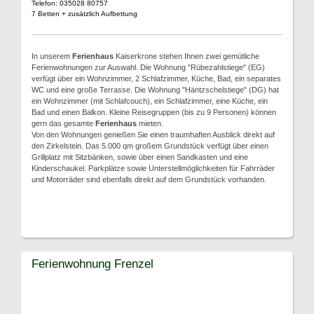
Telefon: 035028 80757
7 Betten + zusätzlich Aufbettung
In unserem
Ferienhaus
Kaiserkrone stehen Ihnen zwei gemütliche
Ferienwohnungen zur Auswahl. Die Wohnung "Rübezahlstiege" (EG)
verfügt über ein Wohnzimmer, 2 Schlafzimmer, Küche, Bad, ein separates
WC und eine große Terrasse. Die Wohnung "Häntzschelstiege" (DG) hat
ein Wohnzimmer (mit Schlafcouch), ein Schlafzimmer, eine Küche, ein
Bad und einen Balkon. Kleine Reisegruppen (bis zu 9 Personen) können
gern das gesamte
Ferienhaus
mieten.
Von den Wohnungen genießen Sie einen traumhaften Ausblick direkt auf
den Zirkelstein. Das 5.000 qm großem Grundstück verfügt über einen
Grillplatz mit Sitzbänken, sowie über einen Sandkasten und eine
Kinderschaukel. Parkplätze sowie Unterstellmöglichkeiten für Fahrräder
und Motorräder sind ebenfalls direkt auf dem Grundstück vorhanden.
Ferienwohnung Frenzel