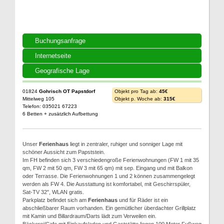
Buchungsanfrage
Internetseite
Geografische Lage
01824
Gohrisch OT Papstdorf
Objekt pro Tag ab:
45€
Mittelweg 105
Objekt p. Woche ab:
315€
Telefon: 035021 67223
6 Betten + zusätzlich Aufbettung
Unser
Ferienhaus
liegt in zentraler, ruhiger und sonniger Lage mit
schöner Aussicht zum Papststein.
Im FH befinden sich 3 verschiedengroße Ferienwohnungen (FW 1 mit 35
qm, FW 2 mit 50 qm, FW 3 mit 65 qm) mit sep. Eingang und mit Balkon
oder Terrasse. Die Ferienwohnungen 1 und 2 können zusammengelegt
werden als FW 4. Die Ausstattung ist komfortabel, mit Geschirrspüler,
Sat-TV 32", WLAN gratis.
Parkplatz befindet sich am
Ferienhaus
und für Räder ist ein
abschließbarer Raum vorhanden. Ein gemütlicher überdachter Grillplatz
mit Kamin und Billardraum/Darts lädt zum Verweilen ein.