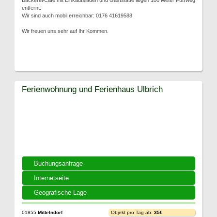
Bäckerei/Cafe mit Einkaufsladen und Gaststätte liegen 100 Meter Fußweg
entfernt.
Wir sind auch mobil erreichbar: 0176 41619588
Wir freuen uns sehr auf Ihr Kommen.
Ferienwohnung und Ferienhaus Ulbrich
Buchungsanfrage
Internetseite
Geografische Lage
01855
Mittelndorf
Objekt pro Tag ab:
35€