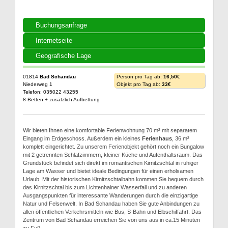
Buchungsanfrage
Internetseite
Geografische Lage
01814
Bad Schandau
Person pro Tag ab:
16,50€
Niederweg 1
Objekt pro Tag ab:
33€
Telefon: 035022 43255
8 Betten + zusätzlich Aufbettung
Wir bieten Ihnen eine komfortable Ferienwohnung 70 m² mit separatem
Eingang im Erdgeschoss. Außerdem ein kleines
Ferienhaus
, 36 m²
komplett eingerichtet. Zu unserem Ferienobjekt gehört noch ein Bungalow
mit 2 getrennten Schlafzimmern, kleiner Küche und Aufenthaltsraum. Das
Grundstück befindet sich direkt im romantischen Kirnitzschtal in ruhiger
Lage am Wasser und bietet ideale Bedingungen für einen erholsamen
Urlaub. Mit der historischen Kirnitzschtalbahn kommen Sie bequem durch
das Kirnitzschtal bis zum Lichtenhainer Wasserfall und zu anderen
Ausgangspunkten für interessante Wanderungen durch die einzigartige
Natur und Felsenwelt. In Bad Schandau haben Sie gute Anbindungen zu
allen öffentlichen Verkehrsmitteln wie Bus, S-Bahn und Elbschiffahrt. Das
Zentrum von Bad Schandau erreichen Sie von uns aus in ca.15 Minuten