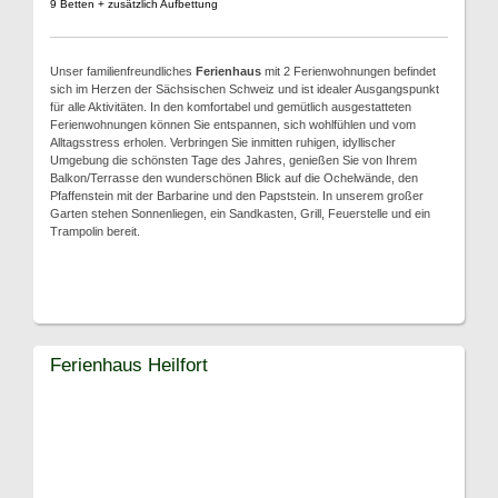
9 Betten + zusätzlich Aufbettung
Unser familienfreundliches
Ferienhaus
mit 2 Ferienwohnungen befindet
sich im Herzen der Sächsischen Schweiz und ist idealer Ausgangspunkt
für alle Aktivitäten. In den komfortabel und gemütlich ausgestatteten
Ferienwohnungen können Sie entspannen, sich wohlfühlen und vom
Alltagsstress erholen. Verbringen Sie inmitten ruhigen, idyllischer
Umgebung die schönsten Tage des Jahres, genießen Sie von Ihrem
Balkon/Terrasse den wunderschönen Blick auf die Ochelwände, den
Pfaffenstein mit der Barbarine und den Papststein. In unserem großer
Garten stehen Sonnenliegen, ein Sandkasten, Grill, Feuerstelle und ein
Trampolin bereit.
Ferienhaus Heilfort