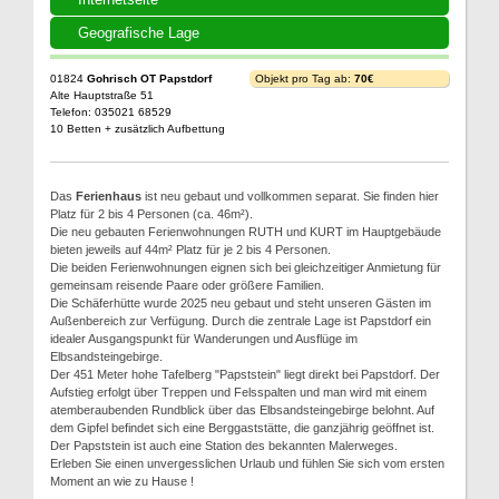
Geografische Lage
01824
Gohrisch OT Papstdorf
Objekt pro Tag ab:
70€
Alte Hauptstraße 51
Telefon: 035021 68529
10 Betten + zusätzlich Aufbettung
Das
Ferienhaus
ist neu gebaut und vollkommen separat. Sie finden hier
Platz für 2 bis 4 Personen (ca. 46m²).
Die neu gebauten Ferienwohnungen RUTH und KURT im Hauptgebäude
bieten jeweils auf 44m² Platz für je 2 bis 4 Personen.
Die beiden Ferienwohnungen eignen sich bei gleichzeitiger Anmietung für
gemeinsam reisende Paare oder größere Familien.
Die Schäferhütte wurde 2025 neu gebaut und steht unseren Gästen im
Außenbereich zur Verfügung. Durch die zentrale Lage ist Papstdorf ein
idealer Ausgangspunkt für Wanderungen und Ausflüge im
Elbsandsteingebirge.
Der 451 Meter hohe Tafelberg "Papststein" liegt direkt bei Papstdorf. Der
Aufstieg erfolgt über Treppen und Felsspalten und man wird mit einem
atemberaubenden Rundblick über das Elbsandsteingebirge belohnt. Auf
dem Gipfel befindet sich eine Berggaststätte, die ganzjährig geöffnet ist.
Der Papststein ist auch eine Station des bekannten Malerweges.
Erleben Sie einen unvergesslichen Urlaub und fühlen Sie sich vom ersten
Moment an wie zu Hause !