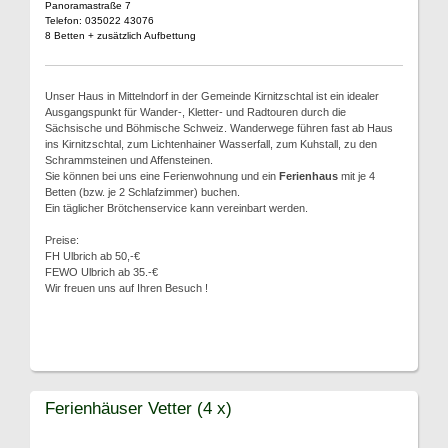
Panoramastraße 7
Telefon: 035022 43076
8 Betten + zusätzlich Aufbettung
Unser Haus in Mittelndorf in der Gemeinde Kirnitzschtal ist ein idealer
Ausgangspunkt für Wander-, Kletter- und Radtouren durch die
Sächsische und Böhmische Schweiz. Wanderwege führen fast ab Haus
ins Kirnitzschtal, zum Lichtenhainer Wasserfall, zum Kuhstall, zu den
Schrammsteinen und Affensteinen.
Sie können bei uns eine Ferienwohnung und ein
Ferienhaus
mit je 4
Betten (bzw. je 2 Schlafzimmer) buchen.
Ein täglicher Brötchenservice kann vereinbart werden.
Preise:
FH Ulbrich ab 50,-€
FEWO Ulbrich ab 35.-€
Wir freuen uns auf Ihren Besuch !
Ferienhäuser Vetter (4 x)