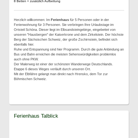
8 Betten + zusätzlich Aufbettung
Herzlich willkommen: Im
Ferienhaus
für 5 Personen oder in der
Ferienwohnung für 3 Personen. Sie verbringen Ihre Urlaubstage im
Ortsteil Schöna. Dieser liegt im Elbsandsteingebirge, eingebettet von
unseren "Hausbergen" der Kaiserkrone und dem Zirkelstein. Der höchste
Berg der Sächsischen Schweiz, der große Zschirnstein, befindet sich
ebenfalls hier.
Ruhe und Entspannung sind hier Programm. Durch die gute Anbindung an
Bus und Bahn erreichen die meisten Sehenswürdigkeiten problemlos
auch ohne PKW.
Der Malerweg ist einer der schönsten Wanderwege Deutschlands.
Etappe 6 dieses Weges verläuft durch unseren Ort.
Mit der Elbfähre gelangt man direkt nach Hrensko, dem Tor zur
Böhmischen Schweiz.
Ferienhaus Talblick