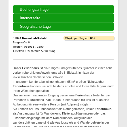
Buchungsanfrage
Internetseite
Geografische Lage
01824
Rosenthal-Bielatal
Objekt pro Tag ab:
60€
Bergstraße 6
Telefon: 035033 70250
4 Betten + zusätzlich Aufbettung
Unser
Ferienhaus
ist ein ruhiges und gemütliches Quartier in einer sehr
verkehrsberuhigten Anwohnerstraße in Bielatal, inmitten der
linkselbischen Sächsischen Schweiz.
In unserem komfortabel eingerichteten, 65 m² großen Nichtraucher-
Ferienhaus
können Sie sich bestens erholen und Ihren Urlaub ganz nach
Ihren Wünschen gestalten.
Das mit einem separaten Eingang versehene
Ferienhaus
bietet für vier
Personen ausreichend Platz. Nach Rücksprache mit uns ist auch eine
Aufbettung für eine weitere Person (mit Aufpreis) möglich.
Sie können bei uns unbeschwert die Natur geniesen, unser
Ferienhaus
als Ausgangspunkt für Wander-und Kletterausflüge nutzen oder das
Elbsandsteingebirge mit dem Rad erkunden. Aufgrund der
wunderschönen Lage sind alle Ausflugsziele und Wandergebiete in der