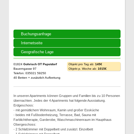
Buchungsanfrage
Internetseite
Geografische Lage
01824
Gohrisch OT Papstdorf
Objekt pro Tag ab:
145€
Bauerngasse 97
Objekt p. Woche ab:
1015€
Telefon: 035021 59250
40 Betten + zusätzlich Aufbettung
In unseren Apartments können Gruppen und Familien bis zu 10 Personen
übernachten. Jedes der 4 Apartments hat folgende Ausstattung.
Erdgeschoss:
- mit gemütlichem Wohnraum, Kamin und großer Essküche
- beides mit Fußbodenheizung, Terrasse, Bad, Sauna mit
Farblichttherapie, Garderobe, Waschmaschinenraum im Haupthaus
Obergeschoss:
- 2 Schlafzimmer mit Doppelbett und zusätzl. Einzelbett