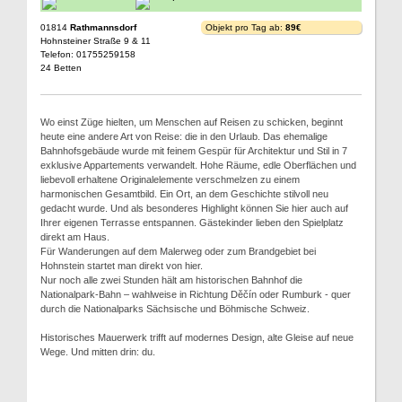
01814
Rathmannsdorf
Objekt pro Tag ab:
89€
Hohnsteiner Straße 9 & 11
Telefon: 01755259158
24 Betten
Wo einst Züge hielten, um Menschen auf Reisen zu schicken, beginnt
heute eine andere Art von Reise: die in den Urlaub. Das ehemalige
Bahnhofsgebäude wurde mit feinem Gespür für Architektur und Stil in 7
exklusive Appartements verwandelt. Hohe Räume, edle Oberflächen und
liebevoll erhaltene Originalelemente verschmelzen zu einem
harmonischen Gesamtbild. Ein Ort, an dem Geschichte stilvoll neu
gedacht wurde. Und als besonderes Highlight können Sie hier auch auf
Ihrer eigenen Terrasse entspannen. Gästekinder lieben den Spielplatz
direkt am Haus.
Für Wanderungen auf dem Malerweg oder zum Brandgebiet bei
Hohnstein startet man direkt von hier.
Nur noch alle zwei Stunden hält am historischen Bahnhof die
Nationalpark-Bahn – wahlweise in Richtung Děčín oder Rumburk - quer
durch die Nationalparks Sächsische und Böhmische Schweiz.
Historisches Mauerwerk trifft auf modernes Design, alte Gleise auf neue
Wege. Und mitten drin: du.