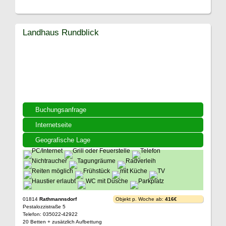
Landhaus Rundblick
Buchungsanfrage
Internetseite
Geografische Lage
01814
Rathmannsdorf
Objekt p. Woche ab:
416€
Pestalozzistraße 5
Telefon: 035022-42922
20 Betten + zusätzlich Aufbettung