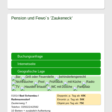
Pension und Fewo`s 'Zaukeneck'
Buchungsanfrage
Internetseite
Geografische Lage
01814
Bad Schandau /
Doppelzi. p. Tag ab:
65€
Rathmannsdorf
Einzelzi. p. Tag ab:
50€
Zaukenweg 7
Objekt pro Tag ab:
75€
Telefon: 035022/42582
10 Betten + zusätzlich Aufbettung