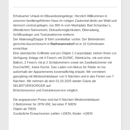
Erholsamer Urlaub im Elbsandsteingebirge. Herzlich Willkommen in
unserem familiengeführten Haus im ruhigen Zaukental direkt am Wald und
dennoch zentral gelegen, nur 800 m vom Marktplatz Bad Schandau´s,
öffentlichem Nahverkehr, Einkaufsmöglichkeiten, Elberadweg,
Schiffsanleger und Toskanatherme entfernt.
Der Malerweg/Etappe 3/ führt unmittelbar vorbei. Der Behinderten
gerechte Aussichtsturm in
Rathmannsdorf
ist in 15 Gehminuten
erreichbar.
Eine überdachte Grillhütte und pro Objekt 1 Carportplatz stehen Ihnen zur
Verfügung. Anlage mit 4 Fewo's mit DU/WC, Kleinküche, mit und ohne
Balkon, 2 Fewo's mit je 2 Schlafzimmern sowie ein Zweibettzimmer mit
Dusche/WC, keine Küche. Das Laden von Akkus für Räder ist nur
außerhalb der Appartements kostenpflichtig erlaubt. Wir vermieten
ganzjährig mit Mindestmietdauer von 5 Nächten und in den Ferien von 7
Nächten. Wir nehmen ab dem 01.03.2025 wieder Gäste als
SELBSTVERSORGER auf.
Brötchensevice und Getränkeservice möglich.
Die angepassten Preise sind bei 5 Nächten Mindestmietdauer:
2-Bettzimmer für 2P/N 65€, bei einer P 50€/N
Objekt ab 75€/N
Zusätzliche Erwachsenen zahlen +15€/N, Kinder +10€/N