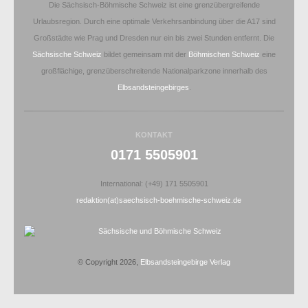
Die Sächsisch-Böhmische Schweiz ist eine grenzübergreifende
Urlaubsregion. Durch eine optimale Verkehrsanbindung über die A17 sind
Großstädte wie Prag und Dresden nur ein bis zwei Stunden entfernt. Die
Sächsische Schweiz
bildet gemeinsam mit der
Böhmischen Schweiz
eine
großflächige, grenzüberschreitende Nationalparkzone innerhalb des
Elbsandsteingebirges
.
KONTAKT
0171 5505901
International: (+49) 171 5505901
redaktion(at)saechsisch-boehmische-schweiz.de
© Copyright 2026,
Elbsandsteingebirge Verlag