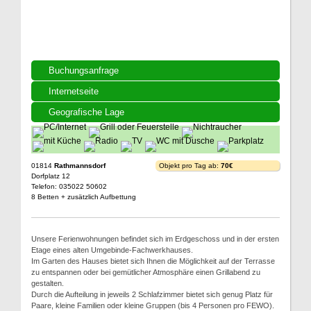
Buchungsanfrage
Internetseite
Geografische Lage
01814
Rathmannsdorf
Objekt pro Tag ab:
70€
Dorfplatz 12
Telefon: 035022 50602
8 Betten + zusätzlich Aufbettung
Unsere Ferienwohnungen befindet sich im Erdgeschoss und in der ersten
Etage eines alten Umgebinde-Fachwerkhauses.
Im Garten des Hauses bietet sich Ihnen die Möglichkeit auf der Terrasse
zu entspannen oder bei gemütlicher Atmosphäre einen Grillabend zu
gestalten.
Durch die Aufteilung in jeweils 2 Schlafzimmer bietet sich genug Platz für
Paare, kleine Familien oder kleine Gruppen (bis 4 Personen pro FEWO).