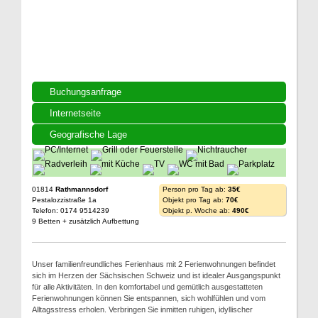
Buchungsanfrage
Internetseite
Geografische Lage
01814
Rathmannsdorf
Person pro Tag ab:
35€
Pestalozzistraße 1a
Objekt pro Tag ab:
70€
Telefon: 0174 9514239
Objekt p. Woche ab:
490€
9 Betten + zusätzlich Aufbettung
Unser familienfreundliches Ferienhaus mit 2 Ferienwohnungen befindet
sich im Herzen der Sächsischen Schweiz und ist idealer Ausgangspunkt
für alle Aktivitäten. In den komfortabel und gemütlich ausgestatteten
Ferienwohnungen können Sie entspannen, sich wohlfühlen und vom
Alltagsstress erholen. Verbringen Sie inmitten ruhigen, idyllischer