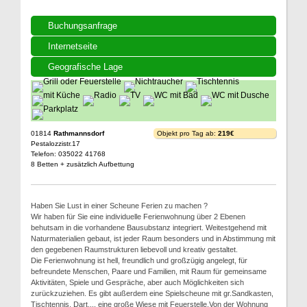
Buchungsanfrage
Internetseite
Geografische Lage
01814
Rathmannsdorf
Objekt pro Tag ab:
219€
Pestalozzistr.17
Telefon: 035022 41768
8 Betten + zusätzlich Aufbettung
Haben Sie Lust in einer Scheune Ferien zu machen ?
Wir haben für Sie eine individuelle Ferienwohnung über 2 Ebenen
behutsam in die vorhandene Bausubstanz integriert. Weitestgehend mit
Naturmaterialien gebaut, ist jeder Raum besonders und in Abstimmung mit
den gegebenen Raumstrukturen liebevoll und kreativ gestaltet.
Die Ferienwohnung ist hell, freundlich und großzügig angelegt, für
befreundete Menschen, Paare und Familien, mit Raum für gemeinsame
Aktivitäten, Spiele und Gespräche, aber auch Möglichkeiten sich
zurückzuziehen. Es gibt außerdem eine Spielscheune mit gr.Sandkasten,
Tischtennis, Dart,... eine große Wiese mit Feuerstelle.Von der Wohnung