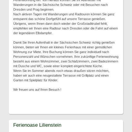
Ferienwohnung ein. Von hieraus können Sie Ihr Abenteuer mit
Wanderungen in die Sächsische Schweiz oder mit Besuchen nach
Dresden und Prag beginnen.
Nach aktiven Tagen mit Wanderungen und Radtouren können Sie ganz
entspannt das schöne Dorfgefühl auf unsere Terrasse genießen.
Übrigens, wenn Ihnen dann doch wieder der Großstadttrubel fehlt,
empfehlen wir Ihnen eine Radtour nach Dresden oder die Fahrt auf einem
der legendären Elbdampfer.
Damit Sie Ihren Aufenthalt in der Sächsischen Schweiz richtig genießen
können, bieten wir Ihnen ein kleines Ferienhaus mit einer gemütlichen
Wohnung zur Miete. Ihre Buchung können Sie ganz individuell nach
Personenzahl und Wünschen vornehmen. Ihre zukünftige Ferienwohnung
besteht aus einem Wohnzimmer, zwei Schlafzimmern, zwei Badezimmern
mit Dusche und WC, sowie einer komplett eingerichtete Küche.
Wenn Sie im Sommer abends noch etwas draußen sitzen möchten,
haben wir auch eine neugestaltete Terrasse mit Grillplatz und einen
Garten mit Spielplatz für Kinder.
Wir freuen uns auf Ihren Besuch !
Ferienoase Lilienstein