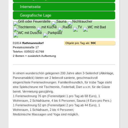
Internetseite
Geografische Lage
01814
Rathmannsdorf
Objekt pro Tag ab:
90€
Pestalozzistraße 17
Telefon: 035022 41768
2 Betten + zusätzlich Aufbettung
In einem wunderschön gelegenen 200 Jahre alten 3-Seitenhof (Alleinlage,
Panoramablick) bieten wir 2 liebevoll sanierte, geschmackvoll
eingerichtete Ferienwohnungen. Familienfreundlich, für trübe Tage steht
eine Spielscheune mit Tischtennis, Federball, Dart u.v.m. für die Gäste
bereit. Vermietung ganzjährig.
1 Ferienwohnung 76 qm (Ferienobjekt 1 pro Tag ab 68 Euro), 1
Wohnraum, 2 Schlafräume, 4 bis 6 Personen, Sauna (4 Euro pro Pers.)
1 Ferienwohnung 52 qm (Ferienobjekt 2 pro Tag ab 44 Euro), 1
Wohnraum, 1 Schlafraum, 2 bis 4 Personen;
Medizinische Massagen und Yoga sind möglich.