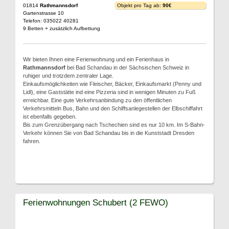
01814
Rathmannsdorf
Objekt pro Tag ab:
90€
Gartenstrasse 10
Telefon: 035022 40281
9 Betten + zusätzlich Aufbettung
Wir bieten Ihnen eine Ferienwohnung und ein Ferienhaus in
Rathmannsdorf
bei Bad Schandau in der Sächsischen Schweiz in
ruhiger und trotzdem zentraler Lage.
Einkaufsmöglichkeiten wie Fleischer, Bäcker, Einkaufsmarkt (Penny und
Lidl), eine Gaststätte ind eine Pizzeria sind in wenigen Minuten zu Fuß
erreichbar. Eine gute Verkehrsanbindung zu den öffentlichen
Verkehrsmitteln Bus, Bahn und den Schiffsanlegestellen der Elbschiffahrt
ist ebenfalls gegeben.
Bis zum Grenzübergang nach Tschechien sind es nur 10 km. Im S-Bahn-
Verkehr können Sie von Bad Schandau bis in die Kunststadt Dresden
fahren.
Ferienwohnungen Schubert (2 FEWO)