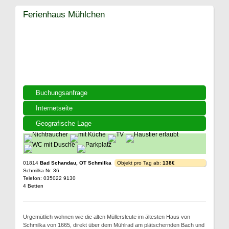
Ferienhaus Mühlchen
Buchungsanfrage
Internetseite
Geografische Lage
01814
Bad Schandau, OT Schmilka
Objekt pro Tag ab:
138€
Schmilka Nr. 36
Telefon: 035022 9130
4 Betten
Urgemütlich wohnen wie die alten Müllersleute im ältesten Haus von
Schmilka von 1665, direkt über dem Mühlrad am plätschernden Bach und