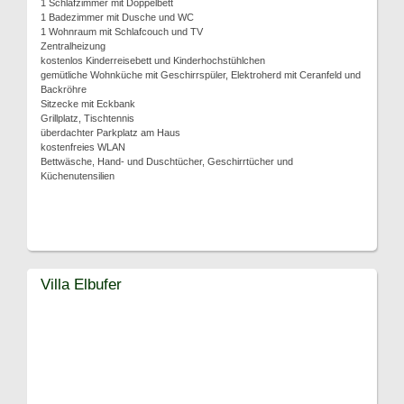
1 Schlafzimmer mit Doppelbett
1 Badezimmer mit Dusche und WC
1 Wohnraum mit Schlafcouch und TV
Zentralheizung
kostenlos Kinderreisebett und Kinderhochstühlchen
gemütliche Wohnküche mit Geschirrspüler, Elektroherd mit Ceranfeld und
Backröhre
Sitzecke mit Eckbank
Grillplatz, Tischtennis
überdachter Parkplatz am Haus
kostenfreies WLAN
Bettwäsche, Hand- und Duschtücher, Geschirrtücher und
Küchenutensilien
Villa Elbufer