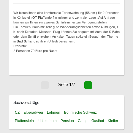
Wir bieten ihnen eine komfortable Ferienwohnung (55 qm ) für 2 Personen
in Königstein OT Pfaffendorf in ruhiger und zentraler Lage . Auf Anfrage
können wir Ihnen ein zweites Schlafzimmer zur Verfügung stellen.
Ein Familienurlaub mit sehr gute Wandermöglichkeiten sowie Ausflügen, z.
b. nach Dresden, Meissen, Prag können Sie bequem mit Auto, der S-Bahn
oder dem Schiff erreichen. An kalten Tagen sollte ein Besuch der Therme
in
Bad Schandau
ihren Urlaub bereichern.
Preisinfo:
2 Personen 70 Euro pro Nacht
Seite 1/7
Suchvorschläge
CZ
Elberadweg
Lohmen
Böhmische Schweiz
Pfaffenstein
Lichtenhain
Pension
Camp
Gasthof
Kletter