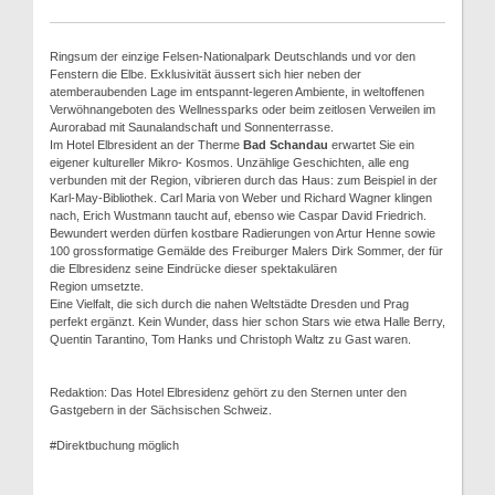
Ringsum der einzige Felsen-Nationalpark Deutschlands und vor den
Fenstern die Elbe. Exklusivität äussert sich hier neben der
atemberaubenden Lage im entspannt-legeren Ambiente, in weltoffenen
Verwöhnangeboten des Wellnessparks oder beim zeitlosen Verweilen im
Aurorabad mit Saunalandschaft und Sonnenterrasse.
Im Hotel Elbresident an der Therme
Bad Schandau
erwartet Sie ein
eigener kultureller Mikro- Kosmos. Unzählige Geschichten, alle eng
verbunden mit der Region, vibrieren durch das Haus: zum Beispiel in der
Karl-May-Bibliothek. Carl Maria von Weber und Richard Wagner klingen
nach, Erich Wustmann taucht auf, ebenso wie Caspar David Friedrich.
Bewundert werden dürfen kostbare Radierungen von Artur Henne sowie
100 grossformatige Gemälde des Freiburger Malers Dirk Sommer, der für
die Elbresidenz seine Eindrücke dieser spektakulären
Region umsetzte.
Eine Vielfalt, die sich durch die nahen Weltstädte Dresden und Prag
perfekt ergänzt. Kein Wunder, dass hier schon Stars wie etwa Halle Berry,
Quentin Tarantino, Tom Hanks und Christoph Waltz zu Gast waren.
Redaktion: Das Hotel Elbresidenz gehört zu den Sternen unter den
Gastgebern in der Sächsischen Schweiz.
#Direktbuchung möglich