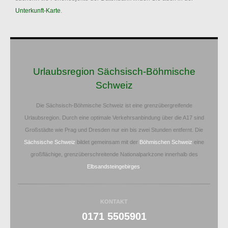
Unterkunft-Karte
.
Urlaubsregion Sächsisch-Böhmische
Schweiz
Die Sächsisch-Böhmische Schweiz ist eine grenzübergreifende
Urlaubsregion. Durch eine optimale Verkehrsanbindung über die A17 sind
Großstädte wie Prag und Dresden nur ein bis zwei Stunden entfernt. Die
Sächsische Schweiz
bildet gemeinsam mit der
Böhmischen Schweiz
eine
großflächige, grenzüberschreitende Nationalparkzone innerhalb des
Elbsandsteingebirges
.
KONTAKT
0171 5505901