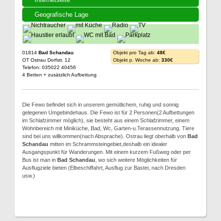
Geografische Lage
01814
Bad Schandau
Objekt pro Tag ab:
48€
OT Ostrau Dorfstr. 12
Objekt p. Woche ab:
330€
Telefon: 035022 40456
4 Betten + zusätzlich Aufbettung
Die Fewo befindet sich in unserem gemütlichem, ruhig und sonnig
gelegenen Umgebindehaus. Die Fewo ist für 2 Personen(2 Aufbettungen
im Schlafzimmer möglich), sie besteht aus einem Schlafzimmer, einem
Wohnbereich mit Miniküche, Bad, Wc, Garten-u.Terassennutzung. Tiere
sind bei uns willkommen(nach Absprache). Ostrau liegt oberhalb von
Bad
Schandau
mitten im Schrammsteingebiet,deshalb ein idealer
Ausgangspunkt für Wanderungen. Mit einem kurzem Fußweg oder per
Bus ist man in
Bad Schandau
, wo sich weitere Möglichkeiten für
Ausflugziele bieten (Elbeschiffahrt, Ausflug zur Bastei, nach Dresden
usw.)