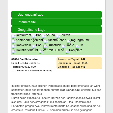
Buchungsanfrage
Internetseite
Geografische Lage
01814
Bad Schandau
Person pro Tag ab:
74€
Rudolf-Sendig-Straße 12
Doppelzi. p. Tag ab:
110€
Telefon: 035022-520
Einzelzi. p. Tag ab:
74€
151 Betten + zusätzlich Aufbettung
In einer großen, hauseigenen Parkanlage an der Elbpromenade, an wohl
schönster Stelle des idyllischen Kurorts
Bad Schandau
, erwartet Sie das
traditionsreiche Parkhotel.
Durch seine exponierte Lage im Herzen der Sächsischen Schweiz bietet
sich das Haus hervorragend zum Erholen an. Das Ensemble des
Parkhotels prägen zwei liebevoll restaurierte historische Villen und die neu
errichtete Residenz Elbblick. Zusammen bilden Sie eine gelungene