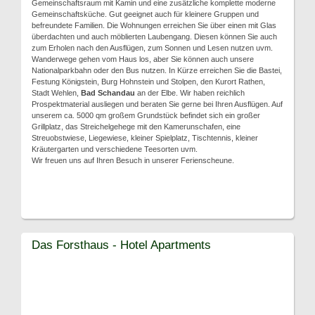
Gemeinschaftsraum mit Kamin und eine zusätzliche komplette moderne
Gemeinschaftsküche. Gut geeignet auch für kleinere Gruppen und
befreundete Familien. Die Wohnungen erreichen Sie über einen mit Glas
überdachten und auch möblierten Laubengang. Diesen können Sie auch
zum Erholen nach den Ausflügen, zum Sonnen und Lesen nutzen uvm.
Wanderwege gehen vom Haus los, aber Sie können auch unsere
Nationalparkbahn oder den Bus nutzen. In Kürze erreichen Sie die Bastei,
Festung Königstein, Burg Hohnstein und Stolpen, den Kurort Rathen,
Stadt Wehlen,
Bad Schandau
an der Elbe. Wir haben reichlich
Prospektmaterial ausliegen und beraten Sie gerne bei Ihren Ausflügen. Auf
unserem ca. 5000 qm großem Grundstück befindet sich ein großer
Grillplatz, das Streichelgehege mit den Kamerunschafen, eine
Streuobstwiese, Liegewiese, kleiner Spielplatz, Tischtennis, kleiner
Kräutergarten und verschiedene Teesorten uvm.
Wir freuen uns auf Ihren Besuch in unserer Ferienscheune.
Das Forsthaus - Hotel Apartments