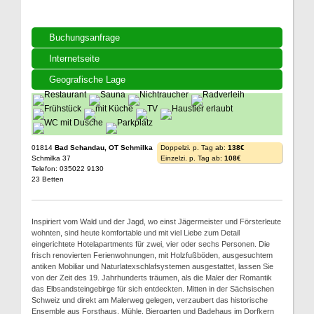
Buchungsanfrage
Internetseite
Geografische Lage
01814
Bad Schandau, OT Schmilka
Doppelzi. p. Tag ab:
138€
Schmilka 37
Einzelzi. p. Tag ab:
108€
Telefon: 035022 9130
23 Betten
Inspiriert vom Wald und der Jagd, wo einst Jägermeister und Försterleute
wohnten, sind heute komfortable und mit viel Liebe zum Detail
eingerichtete Hotelapartments für zwei, vier oder sechs Personen. Die
frisch renovierten Ferienwohnungen, mit Holzfußböden, ausgesuchtem
antiken Mobiliar und Naturlatexschlafsystemen ausgestattet, lassen Sie
von der Zeit des 19. Jahrhunderts träumen, als die Maler der Romantik
das Elbsandsteingebirge für sich entdeckten. Mitten in der Sächsischen
Schweiz und direkt am Malerweg gelegen, verzaubert das historische
Ensemble aus Forsthaus, Mühle, Biergarten und Badehaus im Dorfkern