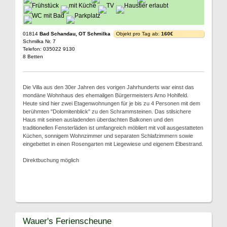
01814
Bad Schandau, OT Schmilka
Objekt pro Tag ab:
160€
Schmilka Nr. 7
Telefon: 035022 9130
8 Betten
Die Villa aus den 30er Jahren des vorigen Jahrhunderts war einst das
mondäne Wohnhaus des ehemaligen Bürgermeisters Arno Hohlfeld.
Heute sind hier zwei Etagenwohnungen für je bis zu 4 Personen mit dem
berühmten "Dolomitenblick" zu den Schrammsteinen. Das stilsichere
Haus mit seinen ausladenden überdachten Balkonen und den
traditionellen Fensterläden ist umfangreich möbliert mit voll ausgestatteten
Küchen, sonnigem Wohnzimmer und separaten Schlafzimmern sowie
eingebettet in einen Rosengarten mit Liegewiese und eigenem Elbestrand.
Direktbuchung möglich
Wauer's Ferienscheune