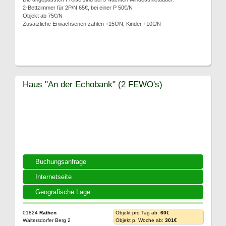
2-Bettzimmer für 2P/N 65€, bei einer P 50€/N
Objekt ab 75€/N
Zusätzliche Erwachsenen zahlen +15€/N, Kinder +10€/N
Haus "An der Echobank" (2 FEWO's)
Buchungsanfrage
Internetseite
Geografische Lage
01824
Rathen
Objekt pro Tag ab:
60€
Waltersdorfer Berg 2
Objekt p. Woche ab:
301€