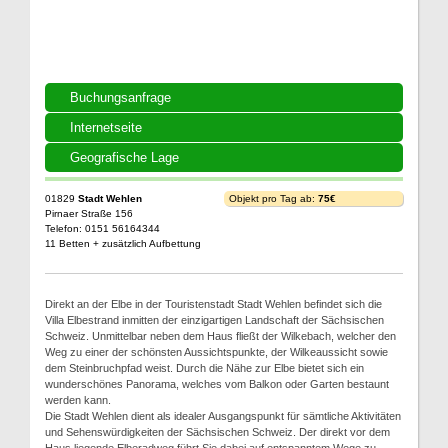
Buchungsanfrage
Internetseite
Geografische Lage
01829
Stadt Wehlen
Objekt pro Tag ab:
75€
Pirnaer Straße 156
Telefon: 0151 56164344
11 Betten + zusätzlich Aufbettung
Direkt an der Elbe in der Touristenstadt Stadt Wehlen befindet sich die
Villa Elbestrand inmitten der einzigartigen Landschaft der Sächsischen
Schweiz. Unmittelbar neben dem Haus fließt der Wilkebach, welcher den
Weg zu einer der schönsten Aussichtspunkte, der Wilkeaussicht sowie
dem Steinbruchpfad weist. Durch die Nähe zur Elbe bietet sich ein
wunderschönes Panorama, welches vom Balkon oder Garten bestaunt
werden kann.
Die Stadt Wehlen dient als idealer Ausgangspunkt für sämtliche Aktivitäten
und Sehenswürdigkeiten der Sächsischen Schweiz. Der direkt vor dem