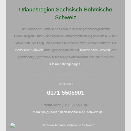
Urlaubsregion Sächsisch-Böhmische
Schweiz
Die Sächsisch-Böhmische Schweiz ist eine grenzübergreifende
Urlaubsregion. Durch eine optimale Verkehrsanbindung über die A17 sind
Großstädte wie Prag und Dresden nur ein bis zwei Stunden entfernt. Die
Sächsische Schweiz
bildet gemeinsam mit der
Böhmischen Schweiz
eine
großflächige, grenzüberschreitende Nationalparkzone innerhalb des
Elbsandsteingebirges
.
KONTAKT
0171 5505901
International: (+49) 171 5505901
redaktion(at)saechsisch-boehmische-schweiz.de