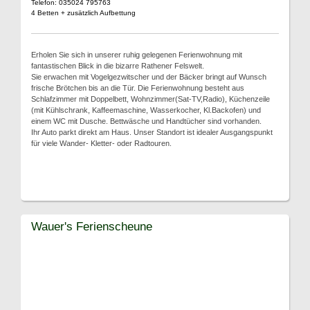
Telefon: 035024 795763
4 Betten + zusätzlich Aufbettung
Erholen Sie sich in unserer ruhig gelegenen Ferienwohnung mit
fantastischen Blick in die bizarre Rathener Felswelt.
Sie erwachen mit Vogelgezwitscher und der Bäcker bringt auf Wunsch
frische Brötchen bis an die Tür. Die Ferienwohnung besteht aus
Schlafzimmer mit Doppelbett, Wohnzimmer(Sat-TV,Radio), Küchenzeile
(mit Kühlschrank, Kaffeemaschine, Wasserkocher, Kl.Backofen) und
einem WC mit Dusche. Bettwäsche und Handtücher sind vorhanden.
Ihr Auto parkt direkt am Haus. Unser Standort ist idealer Ausgangspunkt
für viele Wander- Kletter- oder Radtouren.
Wauer's Ferienscheune