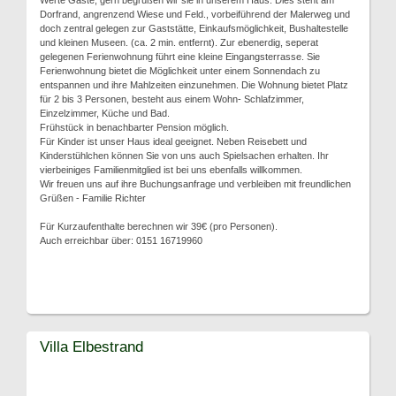
Werte Gäste, gern begrüßen wir sie in unserem Haus. Dies steht am
Dorfrand, angrenzend Wiese und Feld., vorbeiführend der Malerweg und
doch zentral gelegen zur Gaststätte, Einkaufsmöglichkeit, Bushaltestelle
und kleinen Museen. (ca. 2 min. entfernt). Zur ebenerdig, seperat
gelegenen Ferienwohnung führt eine kleine Eingangsterrasse. Sie
Ferienwohnung bietet die Möglichkeit unter einem Sonnendach zu
entspannen und ihre Mahlzeiten einzunehmen. Die Wohnung bietet Platz
für 2 bis 3 Personen, besteht aus einem Wohn- Schlafzimmer,
Einzelzimmer, Küche und Bad.
Frühstück in benachbarter Pension möglich.
Für Kinder ist unser Haus ideal geeignet. Neben Reisebett und
Kinderstühlchen können Sie von uns auch Spielsachen erhalten. Ihr
vierbeiniges Familienmitglied ist bei uns ebenfalls willkommen.
Wir freuen uns auf ihre Buchungsanfrage und verbleiben mit freundlichen
Grüßen - Familie Richter
Für Kurzaufenthalte berechnen wir 39€ (pro Personen).
Auch erreichbar über: 0151 16719960
Villa Elbestrand