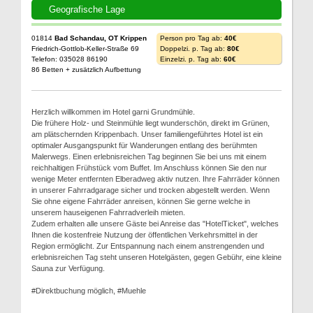
Geografische Lage
01814
Bad Schandau, OT Krippen
Person pro Tag ab:
40€
Friedrich-Gottlob-Keller-Straße 69
Doppelzi. p. Tag ab:
80€
Telefon: 035028 86190
Einzelzi. p. Tag ab:
60€
86 Betten + zusätzlich Aufbettung
Herzlich willkommen im Hotel garni Grundmühle.
Die frühere Holz- und Steinmühle liegt wunderschön, direkt im Grünen,
am plätschernden Krippenbach. Unser familiengeführtes Hotel ist ein
optimaler Ausgangspunkt für Wanderungen entlang des berühmten
Malerwegs. Einen erlebnisreichen Tag beginnen Sie bei uns mit einem
reichhaltigen Frühstück vom Buffet. Im Anschluss können Sie den nur
wenige Meter entfernten Elberadweg aktiv nutzen. Ihre Fahrräder können
in unserer Fahrradgarage sicher und trocken abgestellt werden. Wenn
Sie ohne eigene Fahrräder anreisen, können Sie gerne welche in
unserem hauseigenen Fahrradverleih mieten.
Zudem erhalten alle unsere Gäste bei Anreise das "HotelTicket", welches
Ihnen die kostenfreie Nutzung der öffentlichen Verkehrsmittel in der
Region ermöglicht. Zur Entspannung nach einem anstrengenden und
erlebnisreichen Tag steht unseren Hotelgästen, gegen Gebühr, eine kleine
Sauna zur Verfügung.
#Direktbuchung möglich, #Muehle