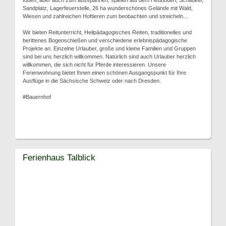
toben, aber auch zum ausspannen, spielen auf dem Heuboden, Schaukel,
Sandplatz, Lagerfeuerstelle, 26 ha wunderschönes Gelände mit Wald,
Wiesen und zahlreichen Hoftieren zum beobachten und streicheln...
Wir bieten Reitunterricht, Heilpädagogisches Reiten, traditionelles und
berittenes Bogenschießen und verschiedene erlebnispädagogische
Projekte an. Einzelne Urlauber, große und kleine Familien und Gruppen
sind bei uns herzlich willkommen. Natürlich sind auch Urlauber herzlich
willkommen, die sich nicht für Pferde interessieren. Unsere
Ferienwohnung bietet Ihnen einen schönen Ausgangspunkt für Ihre
Ausflüge in die Sächsische Schweiz oder nach Dresden.
#Bauernhof
Ferienhaus Talblick