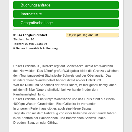
Buchungsanfrage
Internetseite
Geografische Lage
01844
Langburkersdorf
Objekt pro Tag ab:
85€
Siedlung Nr. 26
Telefon: 03596 9345886
6 Betten + zusätzlich Aufbettung
Unser Ferienhaus „Talblick“ liegt auf Sonnenseite, direkt am Waldrand
des Hohwaldes. Das 30km² große Waldgebiet bildet die Grenze zwischen
dem Tourismusgebiet Sächsische Schweiz und der Oberlausitz. Das
wunderschöne Wandergebiet beginnt direkt ab der Unterkunft.
Wer die Ruhe und Schönheit der Natur sucht, ist hier genau richtig, auch
mit dem E-Bike (Unterstellmöglichkeit vorhanden) oder dem
Familienmitglied Hund.
Unser Ferienhaus hat 82qm Wohnfläche und das Haus steht auf einem
4000qm Wiesen-Grundstück. Eine Grillecke ist vorhanden.
In unserem Ferienhaus gibt es auch eine kleine Sauna.
Tagestouren mit dem Fahrzeug von einer halben bis einer Stunde führen
in die Zentren der Sächsischen- und Böhmischen Schweiz, nach
Dresden, Bautzen oder Görlitz.