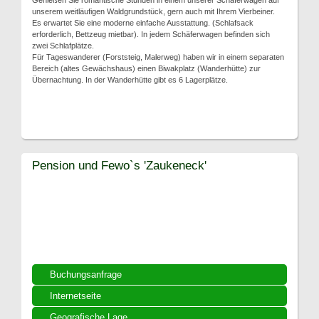
Genießen Sie romantische Stunden in einem unserer Schäferwagen auf
unserem weitläufigen Waldgrundstück, gern auch mit Ihrem Vierbeiner.
Es erwartet Sie eine moderne einfache Ausstattung. (Schlafsack
erforderlich, Bettzeug mietbar). In jedem Schäferwagen befinden sich
zwei Schlafplätze.
Für Tageswanderer (Forststeig, Malerweg) haben wir in einem separaten
Bereich (altes Gewächshaus) einen Biwakplatz (Wanderhütte) zur
Übernachtung. In der Wanderhütte gibt es 6 Lagerplätze.
Pension und Fewo`s 'Zaukeneck'
Buchungsanfrage
Internetseite
Geografische Lage