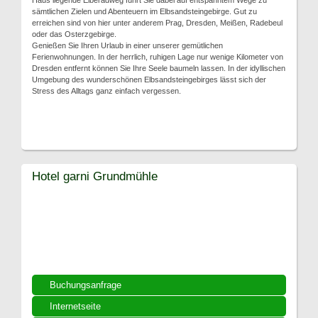
Haus liegende Elberadweg führt Sie dabei auf entspanntem Wege zu
sämtlichen Zielen und Abenteuern im Elbsandsteingebirge. Gut zu
erreichen sind von hier unter anderem Prag, Dresden, Meißen, Radebeul
oder das Osterzgebirge.
Genießen Sie Ihren Urlaub in einer unserer gemütlichen
Ferienwohnungen. In der herrlich, ruhigen Lage nur wenige Kilometer von
Dresden entfernt können Sie Ihre Seele baumeln lassen. In der idyllischen
Umgebung des wunderschönen Elbsandsteingebirges lässt sich der
Stress des Alltags ganz einfach vergessen.
Hotel garni Grundmühle
Buchungsanfrage
Internetseite