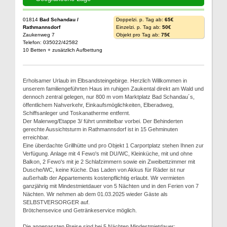
01814
Bad Schandau /
Doppelzi. p. Tag ab:
65€
Rathmannsdorf
Einzelzi. p. Tag ab:
50€
Zaukenweg 7
Objekt pro Tag ab:
75€
Telefon: 035022/42582
10 Betten + zusätzlich Aufbettung
Erholsamer Urlaub im Elbsandsteingebirge. Herzlich Willkommen in
unserem familiengeführten Haus im ruhigen Zaukental direkt am Wald und
dennoch zentral gelegen, nur 800 m vom Marktplatz Bad Schandau´s,
öffentlichem Nahverkehr, Einkaufsmöglichkeiten, Elberadweg,
Schiffsanleger und Toskanatherme entfernt.
Der Malerweg/Etappe 3/ führt unmittelbar vorbei. Der Behinderten
gerechte Aussichtsturm in Rathmannsdorf ist in 15 Gehminuten
erreichbar.
Eine überdachte Grillhütte und pro Objekt 1 Carportplatz stehen Ihnen zur
Verfügung. Anlage mit 4 Fewo's mit DU/WC, Kleinküche, mit und ohne
Balkon, 2 Fewo's mit je 2 Schlafzimmern sowie ein Zweibettzimmer mit
Dusche/WC, keine Küche. Das Laden von Akkus für Räder ist nur
außerhalb der Appartements kostenpflichtig erlaubt. Wir vermieten
ganzjährig mit Mindestmietdauer von 5 Nächten und in den Ferien von 7
Nächten. Wir nehmen ab dem 01.03.2025 wieder Gäste als
SELBSTVERSORGER auf.
Brötchensevice und Getränkeservice möglich.
Die angepassten Preise sind bei 5 Nächten Mindestmietdauer: