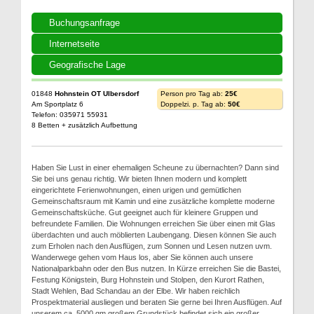
Buchungsanfrage
Internetseite
Geografische Lage
01848
Hohnstein OT Ulbersdorf
Person pro Tag ab:
25€
Am Sportplatz 6
Doppelzi. p. Tag ab:
50€
Telefon: 035971 55931
8 Betten + zusätzlich Aufbettung
Haben Sie Lust in einer ehemaligen Scheune zu übernachten? Dann sind
Sie bei uns genau richtig. Wir bieten Ihnen modern und komplett
eingerichtete Ferienwohnungen, einen urigen und gemütlichen
Gemeinschaftsraum mit Kamin und eine zusätzliche komplette moderne
Gemeinschaftsküche. Gut geeignet auch für kleinere Gruppen und
befreundete Familien. Die Wohnungen erreichen Sie über einen mit Glas
überdachten und auch möblierten Laubengang. Diesen können Sie auch
zum Erholen nach den Ausflügen, zum Sonnen und Lesen nutzen uvm.
Wanderwege gehen vom Haus los, aber Sie können auch unsere
Nationalparkbahn oder den Bus nutzen. In Kürze erreichen Sie die Bastei,
Festung Königstein, Burg Hohnstein und Stolpen, den Kurort Rathen,
Stadt Wehlen, Bad Schandau an der Elbe. Wir haben reichlich
Prospektmaterial ausliegen und beraten Sie gerne bei Ihren Ausflügen. Auf
unserem ca. 5000 qm großem Grundstück befindet sich ein großer