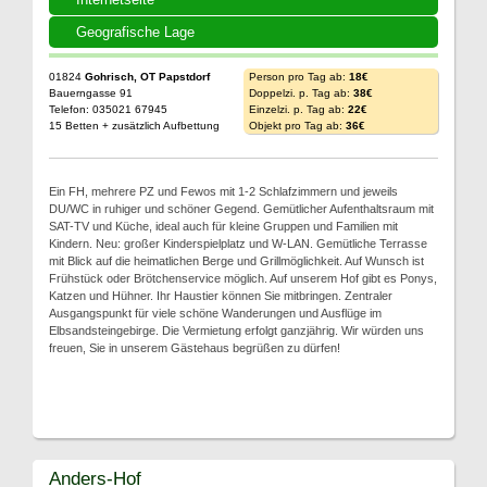
Geografische Lage
01824
Gohrisch, OT Papstdorf
Person pro Tag ab:
18€
Bauerngasse 91
Doppelzi. p. Tag ab:
38€
Telefon: 035021 67945
Einzelzi. p. Tag ab:
22€
15 Betten + zusätzlich Aufbettung
Objekt pro Tag ab:
36€
Ein FH, mehrere PZ und Fewos mit 1-2 Schlafzimmern und jeweils
DU/WC in ruhiger und schöner Gegend. Gemütlicher Aufenthaltsraum mit
SAT-TV und Küche, ideal auch für kleine Gruppen und Familien mit
Kindern. Neu: großer Kinderspielplatz und W-LAN. Gemütliche Terrasse
mit Blick auf die heimatlichen Berge und Grillmöglichkeit. Auf Wunsch ist
Frühstück oder Brötchenservice möglich. Auf unserem Hof gibt es Ponys,
Katzen und Hühner. Ihr Haustier können Sie mitbringen. Zentraler
Ausgangspunkt für viele schöne Wanderungen und Ausflüge im
Elbsandsteingebirge. Die Vermietung erfolgt ganzjährig. Wir würden uns
freuen, Sie in unserem Gästehaus begrüßen zu dürfen!
Anders-Hof