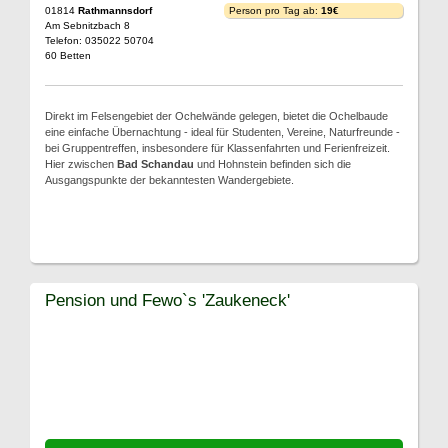
01814
Rathmannsdorf
Person pro Tag ab:
19€
Am Sebnitzbach 8
Telefon: 035022 50704
60 Betten
Direkt im Felsengebiet der Ochelwände gelegen, bietet die Ochelbaude
eine einfache Übernachtung - ideal für Studenten, Vereine, Naturfreunde -
bei Gruppentreffen, insbesondere für Klassenfahrten und Ferienfreizeit.
Hier zwischen
Bad Schandau
und Hohnstein befinden sich die
Ausgangspunkte der bekanntesten Wandergebiete.
Pension und Fewo`s 'Zaukeneck'