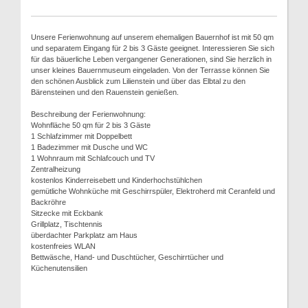
Unsere Ferienwohnung auf unserem ehemaligen Bauernhof ist mit 50 qm
und separatem Eingang für 2 bis 3 Gäste geeignet. Interessieren Sie sich
für das bäuerliche Leben vergangener Generationen, sind Sie herzlich in
unser kleines Bauernmuseum eingeladen. Von der Terrasse können Sie
den schönen Ausblick zum Lilienstein und über das Elbtal zu den
Bärensteinen und den Rauenstein genießen.
Beschreibung der Ferienwohnung:
Wohnfläche 50 qm für 2 bis 3 Gäste
1 Schlafzimmer mit Doppelbett
1 Badezimmer mit Dusche und WC
1 Wohnraum mit Schlafcouch und TV
Zentralheizung
kostenlos Kinderreisebett und Kinderhochstühlchen
gemütliche Wohnküche mit Geschirrspüler, Elektroherd mit Ceranfeld und
Backröhre
Sitzecke mit Eckbank
Grillplatz, Tischtennis
überdachter Parkplatz am Haus
kostenfreies WLAN
Bettwäsche, Hand- und Duschtücher, Geschirrtücher und
Küchenutensilien