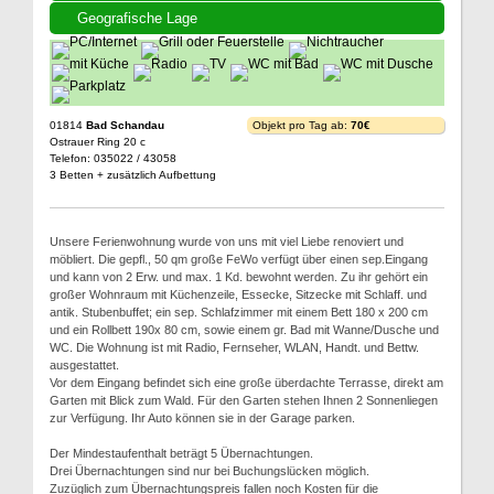
Geografische Lage
01814
Bad Schandau
Objekt pro Tag ab:
70€
Ostrauer Ring 20 c
Telefon: 035022 / 43058
3 Betten + zusätzlich Aufbettung
Unsere Ferienwohnung wurde von uns mit viel Liebe renoviert und
möbliert. Die gepfl., 50 qm große FeWo verfügt über einen sep.Eingang
und kann von 2 Erw. und max. 1 Kd. bewohnt werden. Zu ihr gehört ein
großer Wohnraum mit Küchenzeile, Essecke, Sitzecke mit Schlaff. und
antik. Stubenbuffet; ein sep. Schlafzimmer mit einem Bett 180 x 200 cm
und ein Rollbett 190x 80 cm, sowie einem gr. Bad mit Wanne/Dusche und
WC. Die Wohnung ist mit Radio, Fernseher, WLAN, Handt. und Bettw.
ausgestattet.
Vor dem Eingang befindet sich eine große überdachte Terrasse, direkt am
Garten mit Blick zum Wald. Für den Garten stehen Ihnen 2 Sonnenliegen
zur Verfügung. Ihr Auto können sie in der Garage parken.
Der Mindestaufenthalt beträgt 5 Übernachtungen.
Drei Übernachtungen sind nur bei Buchungslücken möglich.
Zuzüglich zum Übernachtungspreis fallen noch Kosten für die