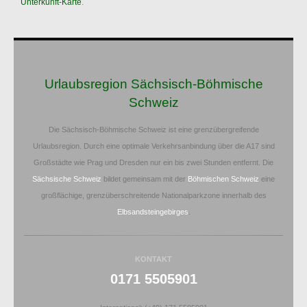
Unterkunft-Karte
.
Urlaubsregion Sächsisch-Böhmische
Schweiz
Die Sächsisch-Böhmische Schweiz ist eine grenzübergreifende
Urlaubsregion. Durch eine optimale Verkehrsanbindung über die A17 sind
Großstädte wie Prag und Dresden nur ein bis zwei Stunden entfernt. Die
Sächsische Schweiz
bildet gemeinsam mit der
Böhmischen Schweiz
eine
großflächige, grenzüberschreitende Nationalparkzone innerhalb des
Elbsandsteingebirges
.
KONTAKT
0171 5505901