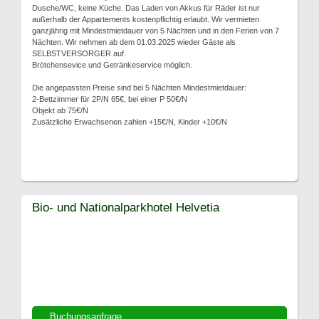
Dusche/WC, keine Küche. Das Laden von Akkus für Räder ist nur
außerhalb der Appartements kostenpflichtig erlaubt. Wir vermieten
ganzjährig mit Mindestmietdauer von 5 Nächten und in den Ferien von 7
Nächten. Wir nehmen ab dem 01.03.2025 wieder Gäste als
SELBSTVERSORGER auf.
Brötchensevice und Getränkeservice möglich.
Die angepassten Preise sind bei 5 Nächten Mindestmietdauer:
2-Bettzimmer für 2P/N 65€, bei einer P 50€/N
Objekt ab 75€/N
Zusätzliche Erwachsenen zahlen +15€/N, Kinder +10€/N
Bio- und Nationalparkhotel Helvetia
Buchungsanfrage