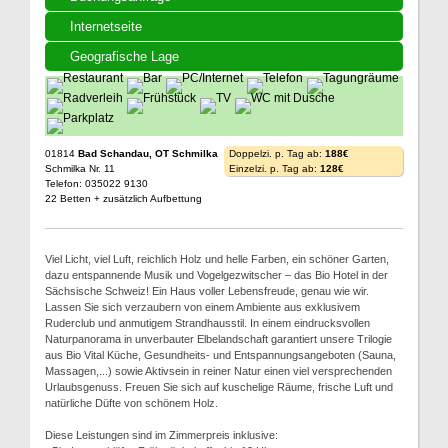
Internetseite
Geografische Lage
01814
Bad Schandau, OT Schmilka
Doppelzi. p. Tag ab:
188€
Schmilka Nr. 11
Einzelzi. p. Tag ab:
128€
Telefon: 035022 9130
22 Betten + zusätzlich Aufbettung
Viel Licht, viel Luft, reichlich Holz und helle Farben, ein schöner Garten,
dazu entspannende Musik und Vogelgezwitscher – das Bio Hotel in der
Sächsische Schweiz! Ein Haus voller Lebensfreude, genau wie wir.
Lassen Sie sich verzaubern von einem Ambiente aus exklusivem
Ruderclub und anmutigem Strandhausstil. In einem eindrucksvollen
Naturpanorama in unverbauter Elbelandschaft garantiert unsere Trilogie
aus Bio Vital Küche, Gesundheits- und Entspannungsangeboten (Sauna,
Massagen,...) sowie Aktivsein in reiner Natur einen viel versprechenden
Urlaubsgenuss. Freuen Sie sich auf kuschelige Räume, frische Luft und
natürliche Düfte von schönem Holz.
Diese Leistungen sind im Zimmerpreis inklusive: