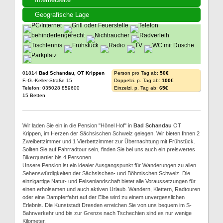
Geografische Lage
01814
Bad Schandau, OT Krippen
Person pro Tag ab:
50€
F.-G.-Keller-Straße 15
Doppelzi. p. Tag ab:
100€
Telefon: 035028 859600
Einzelzi. p. Tag ab:
65€
15 Betten
Wir laden Sie ein in die Pension "Hönel Hof" in
Bad Schandau
OT
Krippen, im Herzen der Sächsischen Schweiz gelegen. Wir bieten Ihnen 2
Zweibettzimmer und 1 Vierbettzimmer zur Übernachtung mit Frühstück.
Sollten Sie auf Fahrradtour sein, finden Sie bei uns auch ein preiswertes
Bikerquartier bis 4 Personen.
Unsere Pension ist ein idealer Ausgangspunkt für Wanderungen zu allen
Sehenswürdigkeiten der Sächsischen- und Böhmischen Schweiz. Die
einzigartige Natur- und Felsenlandschaft bietet alle Voraussetzungen für
einen erholsamen und auch aktiven Urlaub. Wandern, Klettern, Radtouren
oder eine Dampferfahrt auf der Elbe wird zu einem unvergesslichen
Erlebnis. Die Kunststadt Dresden erreichen Sie von uns bequem im S-
Bahnverkehr und bis zur Grenze nach Tschechien sind es nur wenige
Kilometer.