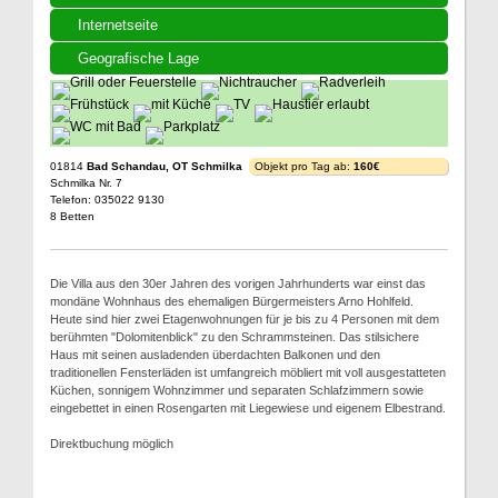
Internetseite
Geografische Lage
01814
Bad Schandau, OT Schmilka
Objekt pro Tag ab:
160€
Schmilka Nr. 7
Telefon: 035022 9130
8 Betten
Die Villa aus den 30er Jahren des vorigen Jahrhunderts war einst das
mondäne Wohnhaus des ehemaligen Bürgermeisters Arno Hohlfeld.
Heute sind hier zwei Etagenwohnungen für je bis zu 4 Personen mit dem
berühmten "Dolomitenblick" zu den Schrammsteinen. Das stilsichere
Haus mit seinen ausladenden überdachten Balkonen und den
traditionellen Fensterläden ist umfangreich möbliert mit voll ausgestatteten
Küchen, sonnigem Wohnzimmer und separaten Schlafzimmern sowie
eingebettet in einen Rosengarten mit Liegewiese und eigenem Elbestrand.
Direktbuchung möglich