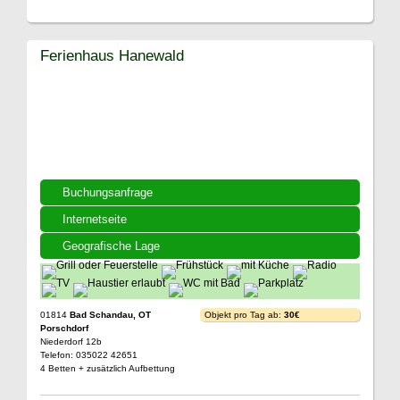
Ferienhaus Hanewald
Buchungsanfrage
Internetseite
Geografische Lage
01814
Bad Schandau, OT
Objekt pro Tag ab:
30€
Porschdorf
Niederdorf 12b
Telefon: 035022 42651
4 Betten + zusätzlich Aufbettung