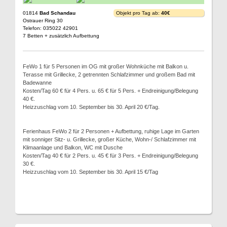
01814
Bad Schandau
Objekt pro Tag ab:
40€
Ostrauer Ring 30
Telefon: 035022 42901
7 Betten + zusätzlich Aufbettung
FeWo 1 für 5 Personen im OG mit großer Wohnküche mit Balkon u.
Terasse mit Grillecke, 2 getrennten Schlafzimmer und großem Bad mit
Badewanne
Kosten/Tag 60 € für 4 Pers. u. 65 € für 5 Pers. + Endreinigung/Belegung
40 €.
Heizzuschlag vom 10. September bis 30. April 20 €/Tag.
Ferienhaus FeWo 2 für 2 Personen + Aufbettung, ruhige Lage im Garten
mit sonniger Sitz- u. Grillecke, großer Küche, Wohn-/ Schlafzimmer mit
Klimaanlage und Balkon, WC mit Dusche
Kosten/Tag 40 € für 2 Pers. u. 45 € für 3 Pers. + Endreinigung/Belegung
30 €.
Heizzuschlag vom 10. September bis 30. April 15 €/Tag