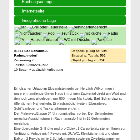
Buchungsanfrage
Internetseite
Geografische Lage
01814
Bad Schandau /
Doppelzi. p. Tag ab:
65€
Rathmannsdorf
Einzelzi. p. Tag ab:
50€
Zaukenweg 7
Objekt pro Tag ab:
75€
Telefon: 035022/42582
10 Betten + zusätzlich Aufbettung
Erholsamer Urlaub im Elbsandsteingebirge. Herzlich Willkommen in
unserem familiengeführten Haus im ruhigen Zaukental direkt am Wald und
dennoch zentral gelegen, nur 800 m vom Marktplatz
Bad Schandau
´s,
öffentlichem Nahverkehr, Einkaufsmöglichkeiten, Elberadweg,
Schiffsanleger und Toskanatherme entfernt.
Der Malerweg/Etappe 3/ führt unmittelbar vorbei. Der Behinderten
gerechte Aussichtsturm in Rathmannsdorf ist in 15 Gehminuten
erreichbar.
Eine überdachte Grillhütte und pro Objekt 1 Carportplatz stehen Ihnen zur
Verfügung. Anlage mit 4 Fewo's mit DU/WC, Kleinküche, mit und ohne
Balkon, 2 Fewo's mit je 2 Schlafzimmern sowie ein Zweibettzimmer mit