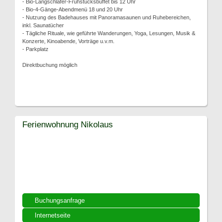
- Bio-Langschläfer-Frühstücksbuffet bis 12 Uhr
- Bio-4-Gänge-Abendmenü 18 und 20 Uhr
- Nutzung des Badehauses mit Panoramasaunen und Ruhebereichen,
inkl. Saunatücher
- Tägliche Rituale, wie geführte Wanderungen, Yoga, Lesungen, Musik &
Konzerte, Kinoabende, Vorträge u.v.m.
- Parkplatz
Direktbuchung möglich
Ferienwohnung Nikolaus
Buchungsanfrage
Internetseite