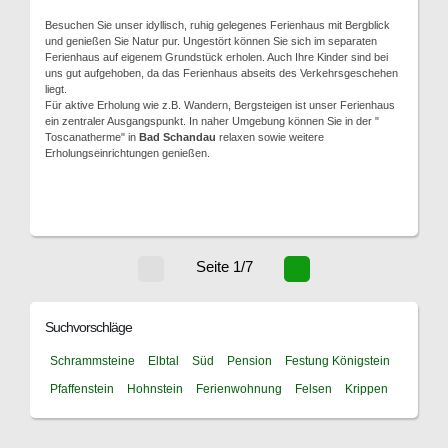
Besuchen Sie unser idyllisch, ruhig gelegenes Ferienhaus mit Bergblick
und genießen Sie Natur pur. Ungestört können Sie sich im separaten
Ferienhaus auf eigenem Grundstück erholen. Auch Ihre Kinder sind bei
uns gut aufgehoben, da das Ferienhaus abseits des Verkehrsgeschehen
liegt.
Für aktive Erholung wie z.B. Wandern, Bergsteigen ist unser Ferienhaus
ein zentraler Ausgangspunkt. In naher Umgebung können Sie in der "
Toscanatherme" in
Bad Schandau
relaxen sowie weitere
Erholungseinrichtungen genießen.
Seite 1/7
Suchvorschläge
Schrammsteine
Elbtal
Süd
Pension
Festung Königstein
Pfaffenstein
Hohnstein
Ferienwohnung
Felsen
Krippen