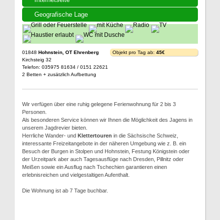
Geografische Lage
01848
Hohnstein, OT Ehrenberg
Objekt pro Tag ab:
45€
Kirchsteig 32
Telefon: 035975 81634 / 0151 22621
2 Betten + zusätzlich Aufbettung
Wir verfügen über eine ruhig gelegene Ferienwohnung für 2 bis 3
Personen.
Als besonderen Service können wir Ihnen die Möglichkeit des Jagens in
unserem Jagdrevier bieten.
Herrliche Wander- und
Klettertouren
in die Sächsische Schweiz,
interessante Freizeitangebote in der näheren Umgebung wie z. B. ein
Besuch der Burgen in Stolpen und Hohnstein, Festung Königstein oder
der Urzeitpark aber auch Tagesausflüge nach Dresden, Pillnitz oder
Meißen sowie ein Ausflug nach Tschechien garantieren einen
erlebnisreichen und vielgestaltigen Aufenthalt.
Die Wohnung ist ab 7 Tage buchbar.