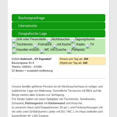
Buchungsanfrage
Internetseite
Geografische Lage
01824
Gohrisch , OT Papstdorf
Person pro Tag ab:
26€
Bauerngasse 91 A
Objekt pro Tag ab:
44€
Telefon: 035021 - 67286
22 Betten + zusätzlich Aufbettung
Unsere familiär geführte Pension ist ein Nichtraucherhaus in ruhiger und
waldreicher Lage am Malerweg. Gemütliche Terrassen mit Blick auf die
Berge stehen allen Gästen zur Verfügung.
Für Kinder haben wir einen Spielplatz mit Tischtennis, Sandkasten,
Schaukel,
Klettergerüst
mit
Kletterwand
und Rutsche.
In unserem Haus sind Doppelzimmer 26 qm ) und Ferienwohnungen mit
ein oder zwei Schlafräumen ( jeder mit DU / WC ). Im Haus befindet sich
kostenfreier W- LAN Zugang.