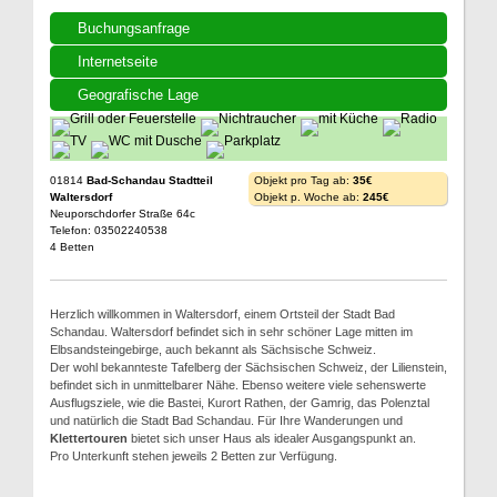
Buchungsanfrage
Internetseite
Geografische Lage
01814
Bad-Schandau Stadtteil
Objekt pro Tag ab:
35€
Waltersdorf
Objekt p. Woche ab:
245€
Neuporschdorfer Straße 64c
Telefon: 03502240538
4 Betten
Herzlich willkommen in Waltersdorf, einem Ortsteil der Stadt Bad
Schandau. Waltersdorf befindet sich in sehr schöner Lage mitten im
Elbsandsteingebirge, auch bekannt als Sächsische Schweiz.
Der wohl bekannteste Tafelberg der Sächsischen Schweiz, der Lilienstein,
befindet sich in unmittelbarer Nähe. Ebenso weitere viele sehenswerte
Ausflugsziele, wie die Bastei, Kurort Rathen, der Gamrig, das Polenztal
und natürlich die Stadt Bad Schandau. Für Ihre Wanderungen und
Klettertouren
bietet sich unser Haus als idealer Ausgangspunkt an.
Pro Unterkunft stehen jeweils 2 Betten zur Verfügung.