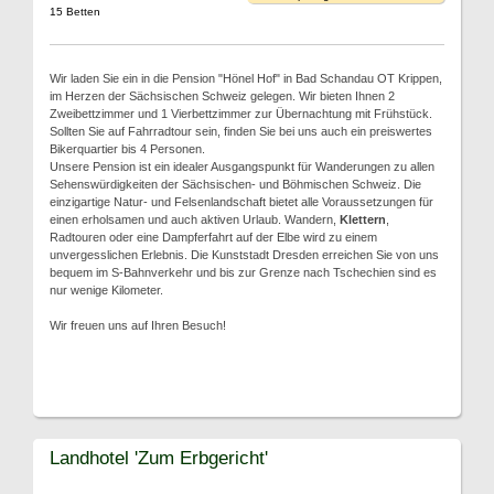
15 Betten
Wir laden Sie ein in die Pension "Hönel Hof" in Bad Schandau OT Krippen,
im Herzen der Sächsischen Schweiz gelegen. Wir bieten Ihnen 2
Zweibettzimmer und 1 Vierbettzimmer zur Übernachtung mit Frühstück.
Sollten Sie auf Fahrradtour sein, finden Sie bei uns auch ein preiswertes
Bikerquartier bis 4 Personen.
Unsere Pension ist ein idealer Ausgangspunkt für Wanderungen zu allen
Sehenswürdigkeiten der Sächsischen- und Böhmischen Schweiz. Die
einzigartige Natur- und Felsenlandschaft bietet alle Voraussetzungen für
einen erholsamen und auch aktiven Urlaub. Wandern,
Klettern
,
Radtouren oder eine Dampferfahrt auf der Elbe wird zu einem
unvergesslichen Erlebnis. Die Kunststadt Dresden erreichen Sie von uns
bequem im S-Bahnverkehr und bis zur Grenze nach Tschechien sind es
nur wenige Kilometer.
Wir freuen uns auf Ihren Besuch!
Landhotel 'Zum Erbgericht'