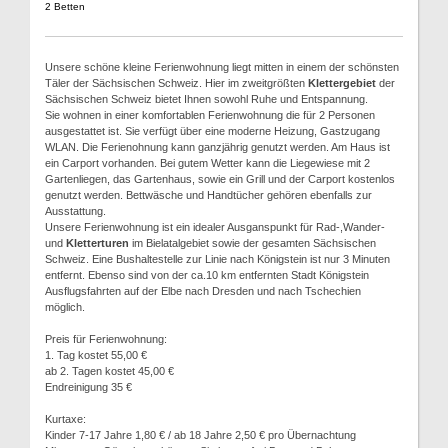
2 Betten
Unsere schöne kleine Ferienwohnung liegt mitten in einem der schönsten
Täler der Sächsischen Schweiz. Hier im zweitgrößten
Klettergebiet
der
Sächsischen Schweiz bietet Ihnen sowohl Ruhe und Entspannung.
Sie wohnen in einer komfortablen Ferienwohnung die für 2 Personen
ausgestattet ist. Sie verfügt über eine moderne Heizung, Gastzugang
WLAN. Die Ferienohnung kann ganzjährig genutzt werden. Am Haus ist
ein Carport vorhanden. Bei gutem Wetter kann die Liegewiese mit 2
Gartenliegen, das Gartenhaus, sowie ein Grill und der Carport kostenlos
genutzt werden. Bettwäsche und Handtücher gehören ebenfalls zur
Ausstattung.
Unsere Ferienwohnung ist ein idealer Ausganspunkt für Rad-,Wander-
und
Kletterturen
im Bielatalgebiet sowie der gesamten Sächsischen
Schweiz. Eine Bushaltestelle zur Linie nach Königstein ist nur 3 Minuten
entfernt. Ebenso sind von der ca.10 km entfernten Stadt Königstein
Ausflugsfahrten auf der Elbe nach Dresden und nach Tschechien
möglich.
Preis für Ferienwohnung:
1. Tag kostet 55,00 €
ab 2. Tagen kostet 45,00 €
Endreinigung 35 €
Kurtaxe:
Kinder 7-17 Jahre 1,80 € / ab 18 Jahre 2,50 € pro Übernachtung