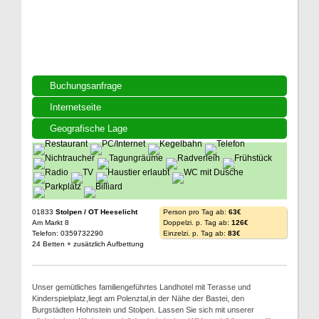
Buchungsanfrage
Internetseite
Geografische Lage
01833
Stolpen / OT Heeselicht
Person pro Tag ab:
63€
Am Markt 8
Doppelzi. p. Tag ab:
126€
Telefon: 0359732290
Einzelzi. p. Tag ab:
83€
24 Betten + zusätzlich Aufbettung
Unser gemütliches familiengeführtes Landhotel mit Terasse und
Kinderspielplatz,liegt am Polenztal,in der Nähe der Bastei, den
Burgstädten Hohnstein und Stolpen. Lassen Sie sich mit unserer