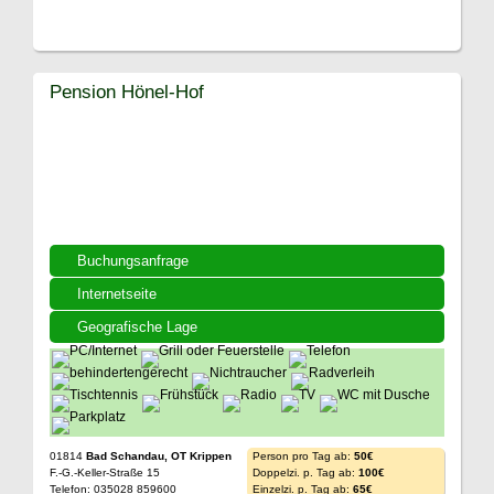
Pension Hönel-Hof
Buchungsanfrage
Internetseite
Geografische Lage
01814
Bad Schandau, OT Krippen
Person pro Tag ab:
50€
F.-G.-Keller-Straße 15
Doppelzi. p. Tag ab:
100€
Telefon: 035028 859600
Einzelzi. p. Tag ab:
65€