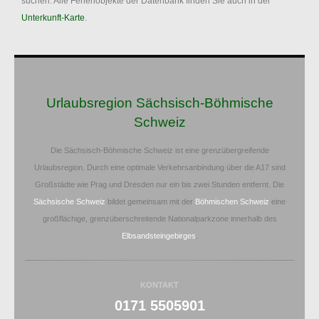
suchen. Alle Ferienobjekte der Datenbank finden Sie auch in der
Unterkunft-Karte
.
Urlaubsregion Sächsisch-Böhmische
Schweiz
Die Sächsisch-Böhmische Schweiz ist eine grenzübergreifende
Urlaubsregion. Durch eine optimale Verkehrsanbindung über die A17 sind
Großstädte wie Prag und Dresden nur ein bis zwei Stunden entfernt. Die
Sächsische Schweiz
bildet gemeinsam mit der
Böhmischen Schweiz
eine
großflächige, grenzüberschreitende Nationalparkzone innerhalb des
Elbsandsteingebirges
.
KONTAKT
0171 5505901