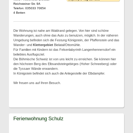
Reichsteiner Str. 9A
Telefon: 035033 70654
4 Betten
Die Wohnung ist nahe am Waldrand gelegen. Von hier sind schöne
Wanderungen, auch ohne das Auto zu benutzen, möglich. In der näheren
Umgebung befinden sich die Festung Königstein, der Pfaffenstein und das
Wander- und
Klettergebiet
Bielatal/Ottomühle.
Für Familien mit Kindern ist das Felsenlabyrinth Langenhennersdorf ein
beliebtes Ausflugsziel.
Die Böhmische Schweiz ist von uns leicht zu erreichen. Sie können hier
den höchsten Berg des Elbsandsteingebirges (Hoher Schneeberg) oder
die Tyssaer Wände erwandern.
In Königstein befindet sich auch die Anlegestelle der Elbdampfer.
Wir freuen uns auf Ihren Besuch.
Ferienwohnung Schulz