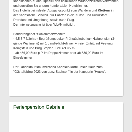
sächsischen Küche; speziell den heimischen Wildspezialitäten verwöhnen
und genießen Sie unsere komfortablen Hotelzimmer.
Das Hotel ist ein idealer Ausgangspunkt zum Wandern und
Klettern
in
der Sächsische Schweiz, für Fahrten in die Kunst- und Kulturstadt
Dresden und Umgebung, sowie nach Prag.
Der Internetzugang ist über WLAN möglich.
Sonderangebot "Schlemmerwoche":
- 4,5,6,7 Nächte+ Begrüßungssekt+ Frühstücksbuffet+ Halbpension (3-
gänge Wahlmenü) mit 1 candle-light-dinner + freier Eintritt auf Festung
Königstein und Burg Stoplen + WLAN u.v.m.
- ab 456,00 Euro p.P. im Doppelzimmer oder ab 536,00 Euro im
Einzelzimmer
Der Landestourismusverband Sachsen kürte unser Haus zum
"Gästeliebling 2023 von ganz Sachsen" in der Kategorie "Hotels".
Ferienpension Gabriele