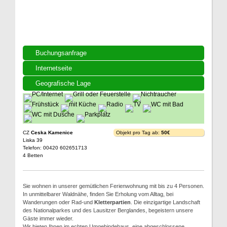
Buchungsanfrage
Internetseite
Geografische Lage
CZ
Ceska Kamenice
Objekt pro Tag ab:
50€
Liska 39
Telefon: 00420 602651713
4 Betten
Sie wohnen in unserer gemütlichen Ferienwohnung mit bis zu 4 Personen.
In unmittelbarer Waldnähe, finden Sie Erholung vom Alltag, bei
Wanderungen oder Rad-und
Kletterpartien
. Die einzigartige Landschaft
des Nationalparkes und des Lausitzer Berglandes, begeistern unsere
Gäste immer wieder.
Wir bieten Ihnen im echten Umgebindehaus, eine abgeschlossene