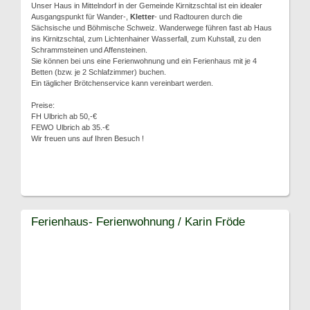
Unser Haus in Mittelndorf in der Gemeinde Kirnitzschtal ist ein idealer
Ausgangspunkt für Wander-,
Kletter
- und Radtouren durch die
Sächsische und Böhmische Schweiz. Wanderwege führen fast ab Haus
ins Kirnitzschtal, zum Lichtenhainer Wasserfall, zum Kuhstall, zu den
Schrammsteinen und Affensteinen.
Sie können bei uns eine Ferienwohnung und ein Ferienhaus mit je 4
Betten (bzw. je 2 Schlafzimmer) buchen.
Ein täglicher Brötchenservice kann vereinbart werden.
Preise:
FH Ulbrich ab 50,-€
FEWO Ulbrich ab 35.-€
Wir freuen uns auf Ihren Besuch !
Ferienhaus- Ferienwohnung / Karin Fröde