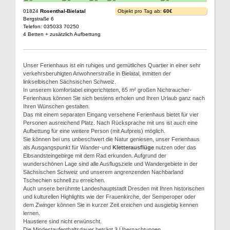
01824
Rosenthal-Bielatal
Objekt pro Tag ab:
60€
Bergstraße 6
Telefon: 035033 70250
4 Betten + zusätzlich Aufbettung
Unser Ferienhaus ist ein ruhiges und gemütliches Quartier in einer sehr
verkehrsberuhigten Anwohnerstraße in Bielatal, inmitten der
linkselbischen Sächsischen Schweiz.
In unserem komfortabel eingerichteten, 65 m² großen Nichtraucher-
Ferienhaus können Sie sich bestens erholen und Ihren Urlaub ganz nach
Ihren Wünschen gestalten.
Das mit einem separaten Eingang versehene Ferienhaus bietet für vier
Personen ausreichend Platz. Nach Rücksprache mit uns ist auch eine
Aufbettung für eine weitere Person (mit Aufpreis) möglich.
Sie können bei uns unbeschwert die Natur geniesen, unser Ferienhaus
als Ausgangspunkt für Wander-und
Kletterausflüge
nutzen oder das
Elbsandsteingebirge mit dem Rad erkunden. Aufgrund der
wunderschönen Lage sind alle Ausflugsziele und Wandergebiete in der
Sächsischen Schweiz und unserem angrenzenden Nachbarland
Tschechien schnell zu erreichen.
Auch unsere berühmte Landeshauptstadt Dresden mit Ihren historischen
und kulturellen Highlights wie der Frauenkirche, der Semperoper oder
dem Zwinger können Sie in kurzer Zeit ereichen und ausgiebig kennen
lernen.
Haustiere sind nicht erwünscht.
Die Mindestaufenthaltsdauer beträgt 3 Übernachtungen.