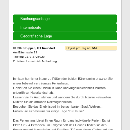
Buchungsanfrage
Internetseite
Geografische Lage
01796
Struppen, OT Naundorf
Objekt pro Tag ab:
55€
Am Bärenstein 23
Telefon: 0173 3725920
2 Betten + zusätzlich Aufbettung
Inmitten herrlicher Natur zu Füßen der beiden Bärensteine erwartet Sie
unser liebevoll verträumtes Ferienhaus.
Genießen Sie einen Urlaub in Ruhe und Abgeschiedenheit inmitten
unberührter Naturlandschaft...
Lassen Sie Ihr Auto stehen und wandern Sie durch bizarre Felswelten...
Nutzen Sie die örtlichen Reitmöglichkeiten...
Besuchen Sie das Erlebnisbad im benachbarten Stadt Wehlen...
Fühlen Sie sich bei uns für einige Tage "zu Hause".
Das Ferienhaus bietet Ihnen Raum für ganz individuelle Ferien. Es ist
Platz für 2-4 Personen. Im Erdgeschoß des Hauses finden sie den
Wohnraum mit Kachelofen und Satelliten-TV, eine kleine Küche und das