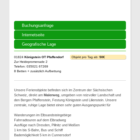
Buchungsanfrage
Internetseite
Geografische Lage
01824
Königstein OT Pfaffendorf
Objekt pro Tag ab:
50€
Zur Heidepromenade 2
Telefon: 035021 67269
8 Betten + zusätzlich Aufbettung
Unsere Ferienobjekte befinden sich im Zentrum der Sächsischen
Schweiz, direkt am
Malerweg
, umgeben von reizvoller Landschaft und
den Bergen Pfaffenstein, Festung Königstein und Lilienstein. Unsere
zentrale, ruhige Lage bietet einen sehr guten Ausgangspunkt für
Wanderungen im Elbsandsteingebirge
Fahrradtouren auf dem Elbradweg
Ausflüge nach Dresden, Pillnitz und Meißen
1 km bis S-Bahn, Bus und Schiff
Bademöglichkeit 5 km in Cunnersdorf