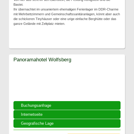
Bastei.
Ihr übernachtet im unsaniertem ehemaligen Ferienlager im DDR-Charme
mit Mehrbettzimmern und Gemeinschaftssanitäranlagen, könnt aber auch
die schickeren Tinyhäuser oder eine urige einfache Berghütte oder das
ganze Gelände mit Zeltplatz mieten.
Panoramahotel Wolfsberg
Buchungsanfrage
Internetseite
Geografische Lage