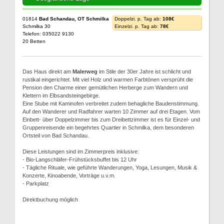
01814
Bad Schandau, OT Schmilka
Doppelzi. p. Tag ab:
108€
Schmilka 30
Einzelzi. p. Tag ab:
78€
Telefon: 035022 9130
20 Betten
Das Haus direkt am
Malerweg
im Stile der 30er Jahre ist schlicht und
rustikal eingerichtet. Mit viel Holz und warmen Farbtönen versprüht die
Pension den Charme einer gemütlichen Herberge zum Wandern und
Klettern im Elbsandsteingebirge.
Eine Stube mit Kaminofen verbreitet zudem behagliche Baudenstimmung.
Auf den Wanderer und Radfahrer warten 10 Zimmer auf drei Etagen. Vom
Einbett- über Doppelzimmer bis zum Dreibettzimmer ist es für Einzel- und
Gruppenreisende ein begehrtes Quartier in Schmilka, dem besonderen
Ortsteil von Bad Schandau.
Diese Leistungen sind im Zimmerpreis inklusive:
- Bio-Langschläfer-Frühstücksbuffet bis 12 Uhr
- Tägliche Rituale, wie geführte Wanderungen, Yoga, Lesungen, Musik &
Konzerte, Kinoabende, Vorträge u.v.m.
- Parkplatz
Direktbuchung möglich