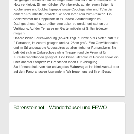
Holz verkleidet. Ein gemütlicher Wohnbereich, auf der einen Seite mit
Küchenzeile und Eckbankgruppe sowie Couchgarnitur und TV in der
anderen Raumhälfte, erwartet Sie nach Ihrer Tour zum Relaxen. Ein
Schlafzimmer mit Doppelbett im EG sowie 2 Aufbettungen im
Dachgeschoss,(letztere über eine Leiter zu erreichen) stehen zur
Verfügung. Auf der Terrasse mit Gartenmöbeln ist Grillen jederzeit
möglich.
Unsere kleine Ferienwohnung (ab 42€ zzgl. Kurtaxe p.N.) bietet Platz für
2 Personen, ist zentral gelegen und ca. 28qm groß. Eine Gewölbedecke
und im Stil angepasste Accessoires gefallen nicht nur Romantikern. Sie
befindet sich im Erdgeschoss ohne Treppen und die Fewo ist für
Kurzübernachtungen geeignet. Eine kleine Sitzecke im Grünen sowie ein
über-dachter Stellplatz im Hof stehen Ihnen zur Verfügung.
Sie können direkt von hier entlang des
Malerweges
ins Kirnitzschtal oder
auf dem Panoramaweg loswandern. Wir freuen uns auf Ihren Besuch.
Bärensteinhof - Wanderhäusel und FEWO