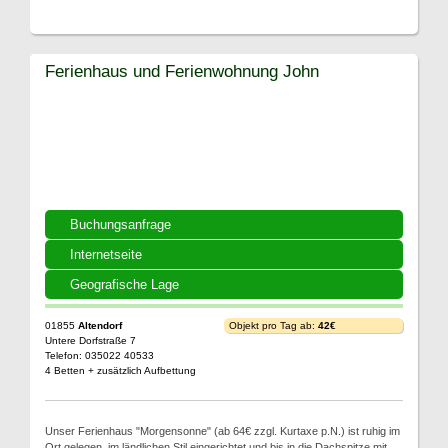
Ferienhaus und Ferienwohnung John
Buchungsanfrage
Internetseite
Geografische Lage
01855
Altendorf
Objekt pro Tag ab:
42€
Untere Dorfstraße 7
Telefon: 035022 40533
4 Betten + zusätzlich Aufbettung
Unser Ferienhaus "Morgensonne" (ab 64€ zzgl. Kurtaxe p.N.) ist ruhig im
Ort gelegen, im ländlichen Stil eingerichtet und bis in die Dachspitze mit