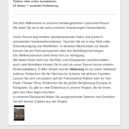
Telefon: bitte online kontaktieren
24 Betten + zusätzlich Aufbettung
Herzlich Willkommen in unserem familiengeführten Laasenhof Resort.
Wir laden Sie ein in die wohl schönste Urlaubsregion Deutschlands.
Unser Resort liegt inmitten atemberaubender Natur und poetisch
anmutenden Sandsteinformationen. Tauchen Sie ein in eine Welt voller
Entschleunigung und Wohlfühlen. In direktem Blickkontakt zur Bastei
können Sie am Pool ausspannen oder den Barfußpad bezwingen.
Der Wellnessbereich steht Ihnen frei zur Verfügung.
Wir bieten Ihnen nicht nur viel Platz zum Entspannen und Abschalten–
auch viele Aktivitäten können Sie in und um unser Resort herum erleben.
Kinderspielplätze, E-Bike Verleih und der
Malerweg
ist nur einen Steinwurf
entfernt. Entdecken Sie die Sächsische Schweiz mit all ihren Facetten.
Lassen Sie sich verzaubern auf der Felsenbühne Rathen oder im Tom-
Pauls-Theater Pirna. Erklimmen Sie die größte Bergfestung Europas in
Königstein. Es gibt so viele Erlebnisse in unserer Region, die wir Ihnen
gern ans Herz legen möchten.
In unserem Restaurant finden Sie ausgezeichnete Speisen und Getränke
mit den besten Zutaten aus der Region.