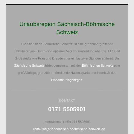
Urlaubsregion Sächsisch-Böhmische
Schweiz
Die Sächsisch-Böhmische Schweiz ist eine grenzübergreifende
Urlaubsregion. Durch eine optimale Verkehrsanbindung über die A17 sind
Großstädte wie Prag und Dresden nur ein bis zwei Stunden entfernt. Die
Sächsische Schweiz
bildet gemeinsam mit der
Böhmischen Schweiz
eine
großflächige, grenzüberschreitende Nationalparkzone innerhalb des
Elbsandsteingebirges
.
KONTAKT
0171 5505901
International: (+49) 171 5505901
redaktion(at)saechsisch-boehmische-schweiz.de