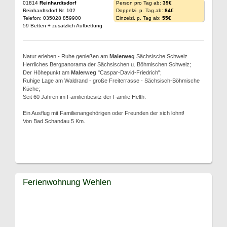
01814
Reinhardtsdorf
Person pro Tag ab:
39€
Reinhardtsdorf Nr. 102
Doppelzi. p. Tag ab:
84€
Telefon: 035028 859900
Einzelzi. p. Tag ab:
55€
59 Betten + zusätzlich Aufbettung
Natur erleben - Ruhe genießen am
Malerweg
Sächsische Schweiz
Herrliches Bergpanorama der Sächsischen u. Böhmischen Schweiz;
Der Höhepunkt am
Malerweg
"Caspar-David-Friedrich";
Ruhige Lage am Waldrand - große Freiterrasse - Sächsisch-Böhmische
Küche;
Seit 60 Jahren im Familienbesitz der Familie Helth.
Ein Ausflug mit Familienangehörigen oder Freunden der sich lohnt!
Von Bad Schandau 5 Km.
Ferienwohnung Wehlen