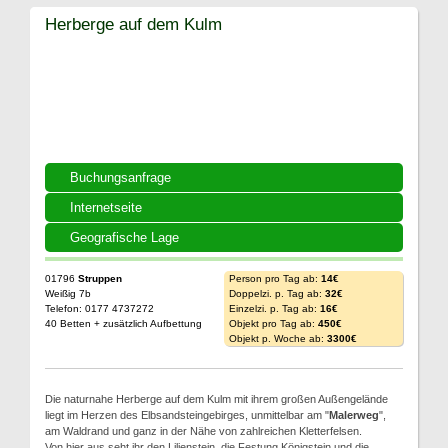
Herberge auf dem Kulm
Buchungsanfrage
Internetseite
Geografische Lage
01796
Struppen
Person pro Tag ab:
14€
Weißig 7b
Doppelzi. p. Tag ab:
32€
Telefon: 0177 4737272
Einzelzi. p. Tag ab:
16€
40 Betten + zusätzlich Aufbettung
Objekt pro Tag ab:
450€
Objekt p. Woche ab:
3300€
Die naturnahe Herberge auf dem Kulm mit ihrem großen Außengelände
liegt im Herzen des Elbsandsteingebirges, unmittelbar am "
Malerweg
",
am Waldrand und ganz in der Nähe von zahlreichen Kletterfelsen.
Von hier aus seht ihr den Lilienstein, die Festung Königstein und die