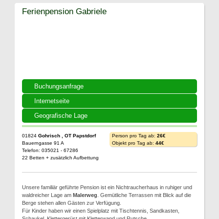
Ferienpension Gabriele
Buchungsanfrage
Internetseite
Geografische Lage
01824
Gohrisch , OT Papstdorf
Person pro Tag ab:
26€
Bauerngasse 91 A
Objekt pro Tag ab:
44€
Telefon: 035021 - 67286
22 Betten + zusätzlich Aufbettung
Unsere familiär geführte Pension ist ein Nichtraucherhaus in ruhiger und
waldreicher Lage am
Malerweg
. Gemütliche Terrassen mit Blick auf die
Berge stehen allen Gästen zur Verfügung.
Für Kinder haben wir einen Spielplatz mit Tischtennis, Sandkasten,
Schaukel, Klettergerüst mit Kletterwand und Rutsche.