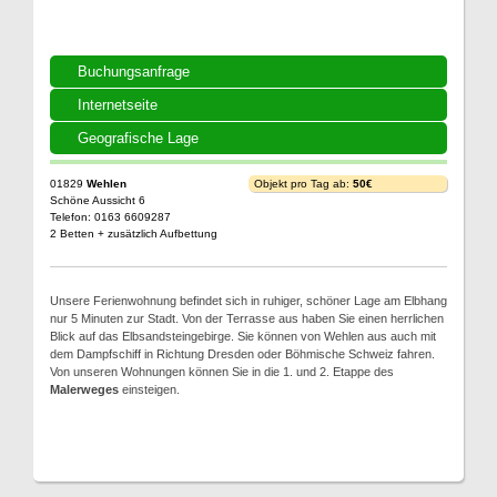
Buchungsanfrage
Internetseite
Geografische Lage
01829
Wehlen
Objekt pro Tag ab:
50€
Schöne Aussicht 6
Telefon: 0163 6609287
2 Betten + zusätzlich Aufbettung
Unsere Ferienwohnung befindet sich in ruhiger, schöner Lage am Elbhang
nur 5 Minuten zur Stadt. Von der Terrasse aus haben Sie einen herrlichen
Blick auf das Elbsandsteingebirge. Sie können von Wehlen aus auch mit
dem Dampfschiff in Richtung Dresden oder Böhmische Schweiz fahren.
Von unseren Wohnungen können Sie in die 1. und 2. Etappe des
Malerweges
einsteigen.