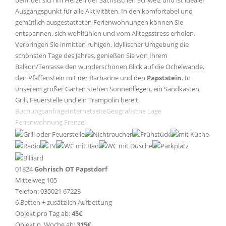
befindet sich im Herzen der Sächsischen Schweiz und ist idealer
Ausgangspunkt für alle Aktivitäten. In den komfortabel und
gemütlich ausgestatteten Ferienwohnungen können Sie
entspannen, sich wohlfühlen und vom Alltagsstress erholen.
Verbringen Sie inmitten ruhigen, idyllischer Umgebung die
schönsten Tage des Jahres, genießen Sie von Ihrem
Balkon/Terrasse den wunderschönen Blick auf die Ochelwände,
den Pfaffenstein mit der Barbarine und den
Papststein
. In
unserem großer Garten stehen Sonnenliegen, ein Sandkasten,
Grill, Feuerstelle und ein Trampolin bereit.
Buchungsanfrage
Internetseite
Geografische Lage
Ferienwohnung Frenzel
01824
Gohrisch OT Papstdorf
Mittelweg 105
Telefon: 035021 67223
6 Betten + zusätzlich Aufbettung
Objekt pro Tag ab:
45€
Objekt p. Woche ab:
315€