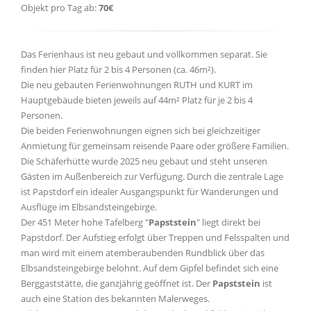
Objekt pro Tag ab:
70€
Das Ferienhaus ist neu gebaut und vollkommen separat. Sie
finden hier Platz für 2 bis 4 Personen (ca. 46m²).
Die neu gebauten Ferienwohnungen RUTH und KURT im
Hauptgebäude bieten jeweils auf 44m² Platz für je 2 bis 4
Personen.
Die beiden Ferienwohnungen eignen sich bei gleichzeitiger
Anmietung für gemeinsam reisende Paare oder größere Familien.
Die Schäferhütte wurde 2025 neu gebaut und steht unseren
Gästen im Außenbereich zur Verfügung. Durch die zentrale Lage
ist Papstdorf ein idealer Ausgangspunkt für Wanderungen und
Ausflüge im Elbsandsteingebirge.
Der 451 Meter hohe Tafelberg "
Papststein
" liegt direkt bei
Papstdorf. Der Aufstieg erfolgt über Treppen und Felsspalten und
man wird mit einem atemberaubenden Rundblick über das
Elbsandsteingebirge belohnt. Auf dem Gipfel befindet sich eine
Berggaststätte, die ganzjährig geöffnet ist. Der
Papststein
ist
auch eine Station des bekannten Malerweges.