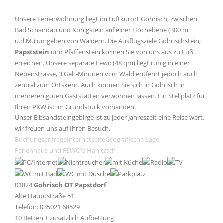
Unsere Ferienwohnung liegt im Luftkurort Gohrisch, zwischen
Bad Schandau und Königstein auf einer Hochebene (300 m
ü.d.M.) umgeben von Wäldern. Die Ausflugsziele Gohrischstein,
Papststein
und Pfaffenstein können Sie von uns aus zu Fuß
erreichen. Unsere separate Fewo (48 qm) liegt ruhig in einer
Nebenstrasse, 3 Geh-Minuten vom Wald entfernt jedoch auch
zentral zum Ortskern. Auch können Sie sich in Gohrisch in
mehreren guten Gaststätten verwöhnen lassen. Ein Stellplatz für
Ihren PKW ist im Grundstück vorhanden.
Unser Elbsandsteingebirge ist zu jeder Jahreszeit eine Reise wert,
wir freuen uns auf Ihren Besuch.
Buchungsanfrage
Internetseite
Geografische Lage
Ferienhaus und FEWO's Hanitzsch
01824
Gohrisch OT Papstdorf
Alte Hauptstraße 51
Telefon: 035021 68529
10 Betten + zusätzlich Aufbettung