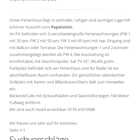
Unser Ferienhaus liegt in zentraler, ruhiger und sonniger Lage mit
schöner Aussicht zum
Papststein
.
Im FH befinden sich 3 verschiedengroße Ferienwohnungen (FW 1
mit 35 qm, FW 2 mit 50 qm, FW 3 mit 65 qm) mit sep. Eingang und
mit Balkon oder Terrasse. Die Ferienwohnungen 1 und 2 können
zusammengelegt werden als FW 4. Die Ausstattung ist
komfortabel, mit Geschirrspüler, Sat-TV 32", WLAN gratis.
Parkplatz befindet sich am Ferienhaus und für Räder ist ein
abschließbarer Raum vorhanden. Ein gemütlicher überdachter
Grillplatz mit Kamin und Billardraum/Darts lädt zum Verweilen
ein.
Bäckerei/Cafe mit Einkaufsladen und Gaststätte liegen 100 Meter
Fußweg entfernt.
Wir sind auch mobil erreichbar: 0176 41619588
Wir freuen uns sehr auf Ihr Kommen.
Seite 1/1
Suchvorschläge