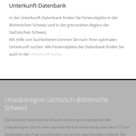
Unterkunft-Datenbank
In der Unterkunft-Datenbank finden Sie Ferienobjekte in der
Böhmischen Schweiz und in der grenznahen Region der
Sächsischen Schweiz.
Mit Hilfe von Suchkriterien können Sie nach Ihrer optimalen
Unterkunft suchen. Alle Ferienobjekte der Datenbank finden Sie
auch in der
Unterkunft-Karte
.
Urlaubsregion Sächsisch-Böhmische
Schweiz
Die Sächsisch-Böhmische Schweiz ist eine grenzübergreifende
Urlaubsregion. Durch eine optimale Verkehrsanbindung über die A17 sind
Großstädte wie Prag und Dresden nur ein bis zwei Stunden entfernt. Die