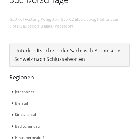
Gasthof
Festung Königstein
Süd
CZ
Elberadweg
Pfaffenstein
Elbtal
Saupsdorf
Bielatal
Papstdorf
Unterkunftsuche in der Sächsisch Böhmischen
Schweiz nach Schlüsselworten
Regionen
Jetrichovice
Bielatal
Kirnitzschtal
Bad Schandau
Hinterhermsdorf