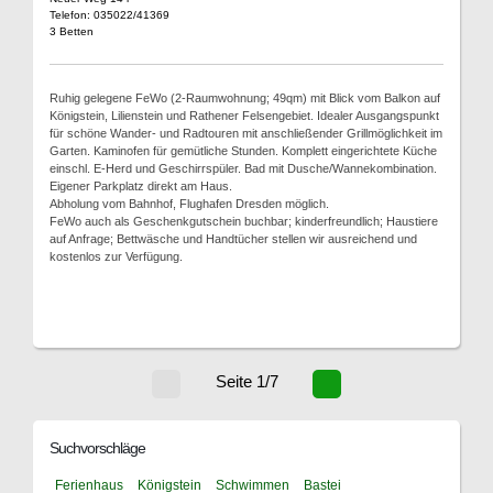
Telefon: 035022/41369
3 Betten
Ruhig gelegene FeWo (2-Raumwohnung; 49qm) mit Blick vom Balkon auf
Königstein, Lilienstein und Rathener Felsengebiet. Idealer Ausgangspunkt
für schöne Wander- und Radtouren mit anschließender Grillmöglichkeit im
Garten. Kaminofen für gemütliche Stunden. Komplett eingerichtete Küche
einschl. E-Herd und Geschirrspüler. Bad mit Dusche/Wannekombination.
Eigener Parkplatz direkt am Haus.
Abholung vom Bahnhof, Flughafen Dresden möglich.
FeWo auch als Geschenkgutschein buchbar; kinderfreundlich; Haustiere
auf Anfrage; Bettwäsche und Handtücher stellen wir ausreichend und
kostenlos zur Verfügung.
Seite 1/7
Suchvorschläge
Ferienhaus
Königstein
Schwimmen
Bastei