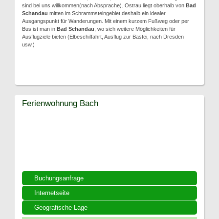
sind bei uns willkommen(nach Absprache). Ostrau liegt oberhalb von
Bad
Schandau
mitten im Schrammsteingebiet,deshalb ein idealer
Ausgangspunkt für Wanderungen. Mit einem kurzem Fußweg oder per
Bus ist man in
Bad Schandau
, wo sich weitere Möglichkeiten für
Ausflugziele bieten (Elbeschiffahrt, Ausflug zur Bastei, nach Dresden
usw.)
Ferienwohnung Bach
Buchungsanfrage
Internetseite
Geografische Lage