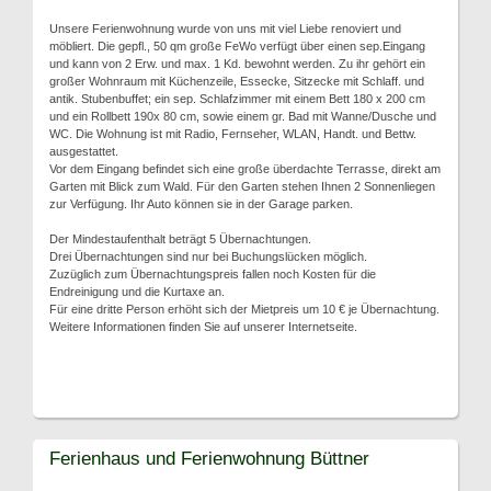
Unsere Ferienwohnung wurde von uns mit viel Liebe renoviert und
möbliert. Die gepfl., 50 qm große FeWo verfügt über einen sep.Eingang
und kann von 2 Erw. und max. 1 Kd. bewohnt werden. Zu ihr gehört ein
großer Wohnraum mit Küchenzeile, Essecke, Sitzecke mit Schlaff. und
antik. Stubenbuffet; ein sep. Schlafzimmer mit einem Bett 180 x 200 cm
und ein Rollbett 190x 80 cm, sowie einem gr. Bad mit Wanne/Dusche und
WC. Die Wohnung ist mit Radio, Fernseher, WLAN, Handt. und Bettw.
ausgestattet.
Vor dem Eingang befindet sich eine große überdachte Terrasse, direkt am
Garten mit Blick zum Wald. Für den Garten stehen Ihnen 2 Sonnenliegen
zur Verfügung. Ihr Auto können sie in der Garage parken.
Der Mindestaufenthalt beträgt 5 Übernachtungen.
Drei Übernachtungen sind nur bei Buchungslücken möglich.
Zuzüglich zum Übernachtungspreis fallen noch Kosten für die
Endreinigung und die Kurtaxe an.
Für eine dritte Person erhöht sich der Mietpreis um 10 € je Übernachtung.
Weitere Informationen finden Sie auf unserer Internetseite.
Ferienhaus und Ferienwohnung Büttner