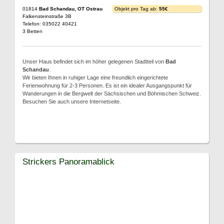
01814
Bad Schandau, OT Ostrau
Objekt pro Tag ab:
55€
Falkensteinstraße 3B
Telefon: 035022 40421
3 Betten
Unser Haus befindet sich im höher gelegenen Stadtteil von
Bad
Schandau
.
Wir bieten Ihnen in ruhiger Lage eine freundlich eingerichtete
Ferienwohnung für 2-3 Personen. Es ist ein idealer Ausgangspunkt für
Wanderungen in die Bergwelt der Sächsischen und Böhmischen Schweiz.
Besuchen Sie auch unsere Internetseite.
Strickers Panoramablick