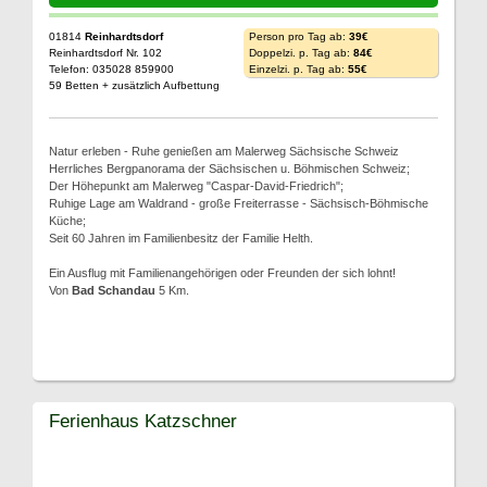
01814
Reinhardtsdorf
Person pro Tag ab:
39€
Reinhardtsdorf Nr. 102
Doppelzi. p. Tag ab:
84€
Telefon: 035028 859900
Einzelzi. p. Tag ab:
55€
59 Betten + zusätzlich Aufbettung
Natur erleben - Ruhe genießen am Malerweg Sächsische Schweiz
Herrliches Bergpanorama der Sächsischen u. Böhmischen Schweiz;
Der Höhepunkt am Malerweg "Caspar-David-Friedrich";
Ruhige Lage am Waldrand - große Freiterrasse - Sächsisch-Böhmische
Küche;
Seit 60 Jahren im Familienbesitz der Familie Helth.
Ein Ausflug mit Familienangehörigen oder Freunden der sich lohnt!
Von
Bad Schandau
5 Km.
Ferienhaus Katzschner