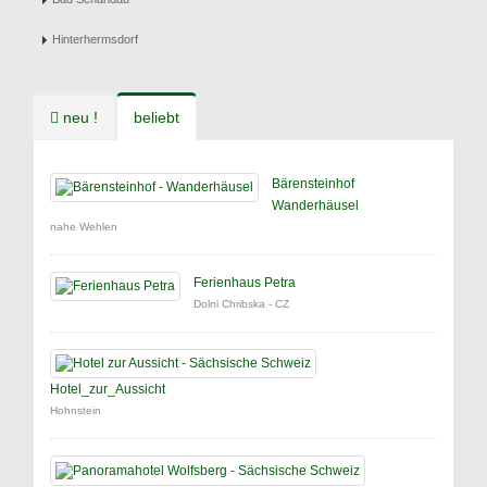
Hinterhermsdorf
neu !
beliebt
Bärensteinhof
Wanderhäusel
nahe Wehlen
Ferienhaus Petra
Dolni Chribska - CZ
Hotel_zur_Aussicht
Hohnstein