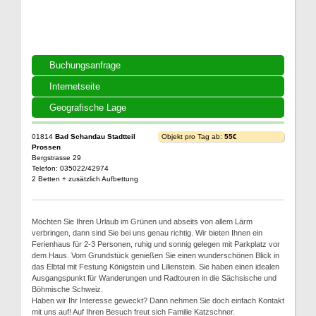
Buchungsanfrage
Internetseite
Geografische Lage
01814
Bad Schandau Stadtteil
Objekt pro Tag ab:
55€
Prossen
Bergstrasse 29
Telefon: 035022/42974
2 Betten + zusätzlich Aufbettung
Möchten Sie Ihren Urlaub im Grünen und abseits von allem Lärm
verbringen, dann sind Sie bei uns genau richtig. Wir bieten Ihnen ein
Ferienhaus für 2-3 Personen, ruhig und sonnig gelegen mit Parkplatz vor
dem Haus. Vom Grundstück genießen Sie einen wunderschönen Blick in
das Elbtal mit Festung Königstein und Lilienstein. Sie haben einen idealen
Ausgangspunkt für Wanderungen und Radtouren in die Sächsische und
Böhmische Schweiz.
Haben wir Ihr Interesse geweckt? Dann nehmen Sie doch einfach Kontakt
mit uns auf! Auf Ihren Besuch freut sich Familie Katzschner.