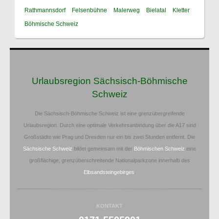
Rathmannsdorf
Felsenbühne
Malerweg
Bielatal
Kletter
Böhmische Schweiz
Urlaubsregion Sächsisch-Böhmische
Schweiz
Die Sächsisch-Böhmische Schweiz ist eine grenzübergreifende
Urlaubsregion. Durch eine optimale Verkehrsanbindung über die A17 sind
Großstädte wie Prag und Dresden nur ein bis zwei Stunden entfernt. Die
Sächsische Schweiz
bildet gemeinsam mit der
Böhmischen Schweiz
eine
großflächige, grenzüberschreitende Nationalparkzone innerhalb des
Elbsandsteingebirges
.
KONTAKT