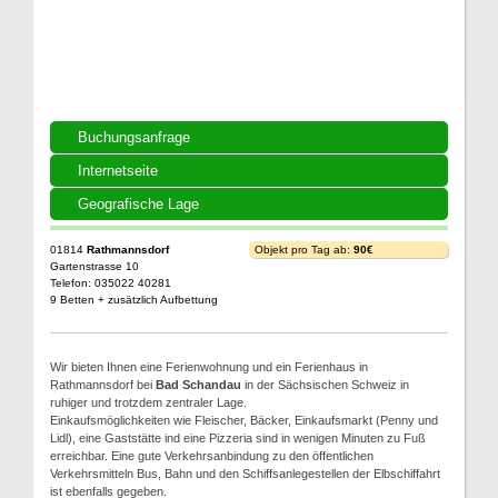
Buchungsanfrage
Internetseite
Geografische Lage
01814
Rathmannsdorf
Objekt pro Tag ab:
90€
Gartenstrasse 10
Telefon: 035022 40281
9 Betten + zusätzlich Aufbettung
Wir bieten Ihnen eine Ferienwohnung und ein Ferienhaus in
Rathmannsdorf bei
Bad Schandau
in der Sächsischen Schweiz in
ruhiger und trotzdem zentraler Lage.
Einkaufsmöglichkeiten wie Fleischer, Bäcker, Einkaufsmarkt (Penny und
Lidl), eine Gaststätte ind eine Pizzeria sind in wenigen Minuten zu Fuß
erreichbar. Eine gute Verkehrsanbindung zu den öffentlichen
Verkehrsmitteln Bus, Bahn und den Schiffsanlegestellen der Elbschiffahrt
ist ebenfalls gegeben.