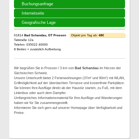
Buchungsanfrage
Internetseite
Geografische Lage
01814
Bad Schandau, OT Prossen
Objekt pro Tag ab:
48€
Talstraße 12a
Telefon: 035022 40000
8 Betten + zusätzlich Aufbettung
Wir begrüßen Sie in Prossen / 3 km von
Bad Schandau
im Herzen der
Sächsischen Schweiz.
Unsere Unterkunft bietet 2 Ferienwohnungen (37m² und 90m²) mit WLAN,
Grillmöglichkeit auf der überdachten Terrasse und kostenfreie Parkplätze.
Sie können Ihre Ausflüge direkt ab der Haustür starten, zu Fuß, mit dem
Linienbus oder auch dem Dampfer.
Umfangreiches Informationsmaterial für Ihre Ausflüge und Wanderungen
haben wir für Sie zusammengestellt.
Informieren Sie sich gern auf unserer Homepage über Verfügbarkeit und
Preise.