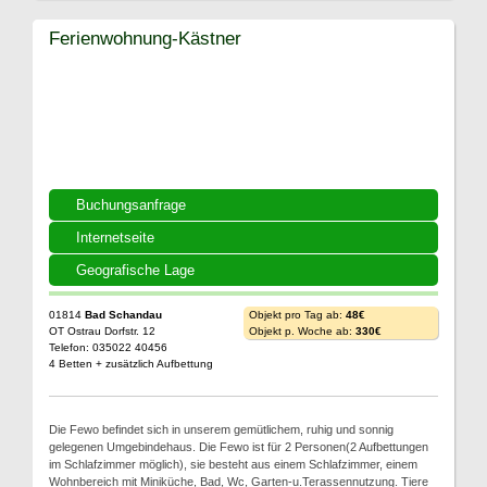
Ferienwohnung-Kästner
Buchungsanfrage
Internetseite
Geografische Lage
01814
Bad Schandau
Objekt pro Tag ab:
48€
OT Ostrau Dorfstr. 12
Objekt p. Woche ab:
330€
Telefon: 035022 40456
4 Betten + zusätzlich Aufbettung
Die Fewo befindet sich in unserem gemütlichem, ruhig und sonnig
gelegenen Umgebindehaus. Die Fewo ist für 2 Personen(2 Aufbettungen
im Schlafzimmer möglich), sie besteht aus einem Schlafzimmer, einem
Wohnbereich mit Miniküche, Bad, Wc, Garten-u.Terassennutzung. Tiere