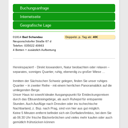
Buchungsanfrage
Internetseite
Geografische Lage
01814
Bad Schandau
Doppelzi. p. Tag ab:
40€
Neuporschdorfer Straße 67 d
Telefon: 035022 40663
4 Betten + zusätzlich Aufbettung
Hereinspaziert! - Direkt loswandern, Natur beobachten oder relaxen –
separates, sonniges Quartier, ruhig, ebenerdig zu großer Wiese …
Inmitten der Sächsischen Schweiz gelegen, finden Sie unser ruhiges
Quartier – in zweiter Reihe - mit einem herrlichen Panoramablick auf die
umliegenden Berge.
Unser Haus ist sowohl idealer Ausgangspunkt für Entdeckungsreisen
durch das Elbsandsteingebirge, als auch Ruhepol für entspannte
Stunden. Auch Ausflüge nach Dresden oder ins tschechische
Nachbarland, z. Bsp. nach Prag, sind von hier aus gut möglich.
Keine 5 Minuten entfernt befindet sich ein Dorfladen/Imbiss, bei dem Sie
ab 06:30 Uhr frische Bäckerbrötchen und vieles mehr kaufen oder auch
gemütlich frühstücken können