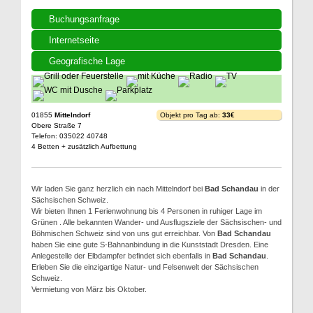
Buchungsanfrage
Internetseite
Geografische Lage
01855
Mittelndorf
Objekt pro Tag ab:
33€
Obere Straße 7
Telefon: 035022 40748
4 Betten + zusätzlich Aufbettung
Wir laden Sie ganz herzlich ein nach Mittelndorf bei
Bad Schandau
in der
Sächsischen Schweiz.
Wir bieten Ihnen 1 Ferienwohnung bis 4 Personen in ruhiger Lage im
Grünen . Alle bekannten Wander- und Ausflugsziele der Sächsischen- und
Böhmischen Schweiz sind von uns gut erreichbar. Von
Bad Schandau
haben Sie eine gute S-Bahnanbindung in die Kunststadt Dresden. Eine
Anlegestelle der Elbdampfer befindet sich ebenfalls in
Bad Schandau
.
Erleben Sie die einzigartige Natur- und Felsenwelt der Sächsischen
Schweiz.
Vermietung von März bis Oktober.