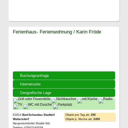
Ferienhaus- Ferienwohnung / Karin Fröde
Buchungsanfrage
Internetseite
Geografische Lage
01814
Bad-Schandau Stadtteil
Objekt pro Tag ab:
35€
Waltersdorf
Objekt p. Woche ab:
245€
Neuporschdorfer Straße 64c
Telefon: 03502240538