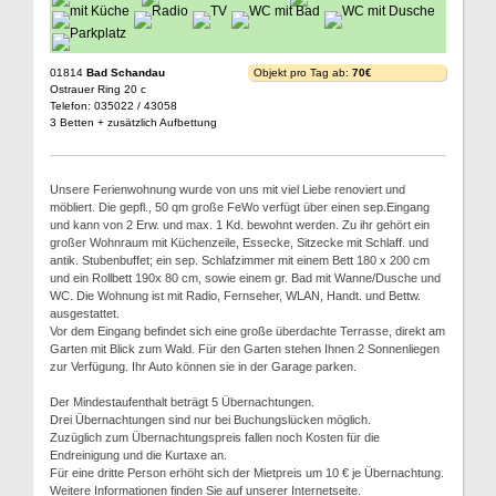
01814
Bad Schandau
Objekt pro Tag ab:
70€
Ostrauer Ring 20 c
Telefon: 035022 / 43058
3 Betten + zusätzlich Aufbettung
Unsere Ferienwohnung wurde von uns mit viel Liebe renoviert und
möbliert. Die gepfl., 50 qm große FeWo verfügt über einen sep.Eingang
und kann von 2 Erw. und max. 1 Kd. bewohnt werden. Zu ihr gehört ein
großer Wohnraum mit Küchenzeile, Essecke, Sitzecke mit Schlaff. und
antik. Stubenbuffet; ein sep. Schlafzimmer mit einem Bett 180 x 200 cm
und ein Rollbett 190x 80 cm, sowie einem gr. Bad mit Wanne/Dusche und
WC. Die Wohnung ist mit Radio, Fernseher, WLAN, Handt. und Bettw.
ausgestattet.
Vor dem Eingang befindet sich eine große überdachte Terrasse, direkt am
Garten mit Blick zum Wald. Für den Garten stehen Ihnen 2 Sonnenliegen
zur Verfügung. Ihr Auto können sie in der Garage parken.
Der Mindestaufenthalt beträgt 5 Übernachtungen.
Drei Übernachtungen sind nur bei Buchungslücken möglich.
Zuzüglich zum Übernachtungspreis fallen noch Kosten für die
Endreinigung und die Kurtaxe an.
Für eine dritte Person erhöht sich der Mietpreis um 10 € je Übernachtung.
Weitere Informationen finden Sie auf unserer Internetseite.