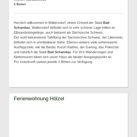
4 Betten
Herzlich willkommen in Waltersdorf, einem Ortsteil der Stadt
Bad
Schandau
. Waltersdorf befindet sich in sehr schöner Lage mitten im
Elbsandsteingebirge, auch bekannt als Sächsische Schweiz.
Der wohl bekannteste Tafelberg der Sächsischen Schweiz, der Lilienstein,
befindet sich in unmittelbarer Nähe. Ebenso weitere viele sehenswerte
Ausflugsziele, wie die Bastei, Kurort Rathen, der Gamrig, das Polenztal
und natürlich die Stadt
Bad Schandau
. Für Ihre Wanderungen und
Klettertouren bietet sich unser Haus als idealer Ausgangspunkt an.
Pro Unterkunft stehen jeweils 2 Betten zur Verfügung.
Ferienwohnung Hölzel