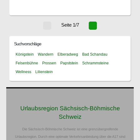
Seite 1/7
Suchvorschläge
Königstein
Wandern
Elberadweg
Bad Schandau
Felsenbühne
Prossen
Papststein
Schrammsteine
Wellness
Lilienstein
Urlaubsregion Sächsisch-Böhmische
Schweiz
Die Sächsisch-Böhmische Schweiz ist eine grenzübergreifende
Urlaubsregion. Durch eine optimale Verkehrsanbindung über die A17 sind