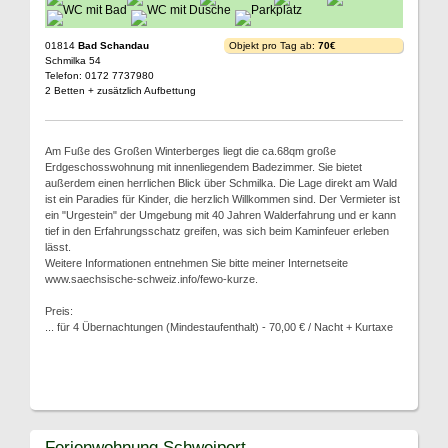
01814
Bad Schandau
Objekt pro Tag ab:
70€
Schmilka 54
Telefon: 0172 7737980
2 Betten + zusätzlich Aufbettung
Am Fuße des Großen Winterberges liegt die ca.68qm große
Erdgeschosswohnung mit innenliegendem Badezimmer. Sie bietet
außerdem einen herrlichen Blick über Schmilka. Die Lage direkt am Wald
ist ein Paradies für Kinder, die herzlich Willkommen sind. Der Vermieter ist
ein "Urgestein" der Umgebung mit 40 Jahren Walderfahrung und er kann
tief in den Erfahrungsschatz greifen, was sich beim Kaminfeuer erleben
lässt.
Weitere Informationen entnehmen Sie bitte meiner Internetseite
www.saechsische-schweiz.info/fewo-kurze.
Preis:
... für 4 Übernachtungen (Mindestaufenthalt) - 70,00 € / Nacht + Kurtaxe
Ferienwohnung Schweipert