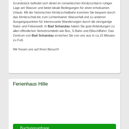
Grundstück befindet sich direkt im romantischen Kirnitzschtal in ruhiger
Lage am Wasser und bietet ideale Bedingungen für einen erholsamen
Urlaub. Mit der historischen Kirnitzschtalbahn kommen Sie bequem durch
das Kirnitzschtal bis zum Lichtenhainer Wasserfall und zu anderen
Ausgangspunkten für interessante Wanderungen durch die einzigartige
Natur und Felsenwelt. In
Bad Schandau
haben Sie gute Anbindungen zu
allen öffentlichen Verkehrsmitteln wie Bus, S-Bahn und Elbschiffahrt. Das
Zentrum von
Bad Schandau
erreichen Sie von uns aus in ca.15 Minuten
zu Fuß.
Wir freuen uns auf Ihren Besuch!
Ferienhaus Hille
Buchungsanfrage