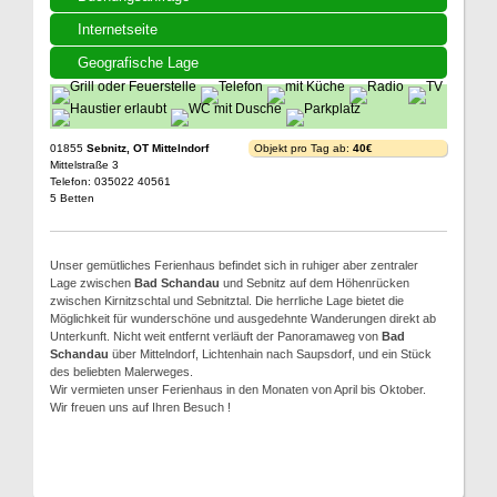
Internetseite
Geografische Lage
01855
Sebnitz, OT Mittelndorf
Objekt pro Tag ab:
40€
Mittelstraße 3
Telefon: 035022 40561
5 Betten
Unser gemütliches Ferienhaus befindet sich in ruhiger aber zentraler
Lage zwischen
Bad Schandau
und Sebnitz auf dem Höhenrücken
zwischen Kirnitzschtal und Sebnitztal. Die herrliche Lage bietet die
Möglichkeit für wunderschöne und ausgedehnte Wanderungen direkt ab
Unterkunft. Nicht weit entfernt verläuft der Panoramaweg von
Bad
Schandau
über Mittelndorf, Lichtenhain nach Saupsdorf, und ein Stück
des beliebten Malerweges.
Wir vermieten unser Ferienhaus in den Monaten von April bis Oktober.
Wir freuen uns auf Ihren Besuch !