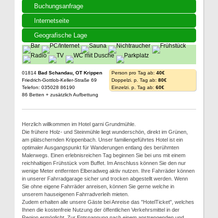
Buchungsanfrage
Internetseite
Geografische Lage
01814
Bad Schandau, OT Krippen
Person pro Tag ab:
40€
Friedrich-Gottlob-Keller-Straße 69
Doppelzi. p. Tag ab:
80€
Telefon: 035028 86190
Einzelzi. p. Tag ab:
60€
86 Betten + zusätzlich Aufbettung
Herzlich willkommen im Hotel garni Grundmühle.
Die frühere Holz- und Steinmühle liegt wunderschön, direkt im Grünen,
am plätschernden Krippenbach. Unser familiengeführtes Hotel ist ein
optimaler Ausgangspunkt für Wanderungen entlang des berühmten
Malerwegs. Einen erlebnisreichen Tag beginnen Sie bei uns mit einem
reichhaltigen Frühstück vom Buffet. Im Anschluss können Sie den nur
wenige Meter entfernten Elberadweg aktiv nutzen. Ihre Fahrräder können
in unserer Fahrradgarage sicher und trocken abgestellt werden. Wenn
Sie ohne eigene Fahrräder anreisen, können Sie gerne welche in
unserem hauseigenen Fahrradverleih mieten.
Zudem erhalten alle unsere Gäste bei Anreise das "HotelTicket", welches
Ihnen die kostenfreie Nutzung der öffentlichen Verkehrsmittel in der
Region ermöglicht. Zur Entspannung nach einem anstrengenden und