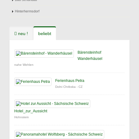
Hinterhermsdorf
neu !
beliebt
Bärensteinhof
Wanderhäusel
nahe Wehlen
Ferienhaus Petra
Dolni Chribska - CZ
Hotel_zur_Aussicht
Hohnstein