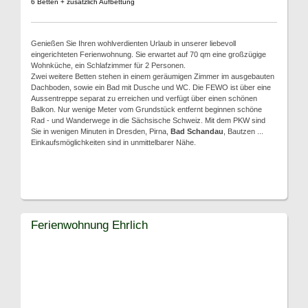
6 Betten + zusätzlich Aufbettung
Genießen Sie Ihren wohlverdienten Urlaub in unserer liebevoll
eingerichteten Ferienwohnung. Sie erwartet auf 70 qm eine großzügige
Wohnküche, ein Schlafzimmer für 2 Personen.
Zwei weitere Betten stehen in einem geräumigen Zimmer im ausgebauten
Dachboden, sowie ein Bad mit Dusche und WC. Die FEWO ist über eine
Aussentreppe separat zu erreichen und verfügt über einen schönen
Balkon. Nur wenige Meter vom Grundstück entfernt beginnen schöne
Rad - und Wanderwege in die Sächsische Schweiz. Mit dem PKW sind
Sie in wenigen Minuten in Dresden, Pirna,
Bad Schandau
, Bautzen ...
Einkaufsmöglichkeiten sind in unmittelbarer Nähe.
Ferienwohnung Ehrlich