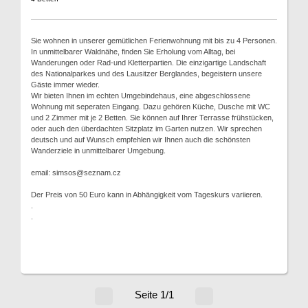
Sie wohnen in unserer gemütlichen Ferienwohnung mit bis zu 4 Personen.
In unmittelbarer Waldnähe, finden Sie Erholung vom Alltag, bei
Wanderungen oder Rad-und Kletterpartien. Die einzigartige Landschaft
des Nationalparkes und des Lausitzer Berglandes, begeistern unsere
Gäste immer wieder.
Wir bieten Ihnen im echten Umgebindehaus, eine abgeschlossene
Wohnung mit seperaten Eingang. Dazu gehören Küche, Dusche mit WC
und 2 Zimmer mit je 2 Betten. Sie können auf Ihrer Terrasse frühstücken,
oder auch den überdachten Sitzplatz im Garten nutzen. Wir sprechen
deutsch und auf Wunsch empfehlen wir Ihnen auch die schönsten
Wanderziele in unmittelbarer Umgebung.
email: simsos@seznam.cz
Der Preis von 50 Euro kann in Abhängigkeit vom Tageskurs variieren.
.
.
Seite 1/1