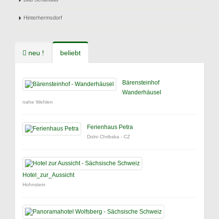
Hinterhermsdorf
neu !
beliebt
Bärensteinhof
Wanderhäusel
nahe Wehlen
Ferienhaus Petra
Dolni Chribska - CZ
Hotel_zur_Aussicht
Hohnstein