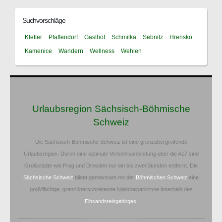
Suchvorschläge
Kletter
Pfaffendorf
Gasthof
Schmilka
Sebnitz
Hrensko
Kamenice
Wandern
Wellness
Wehlen
Urlaubsregion Sächsisch-Böhmische
Schweiz
Die Sächsisch-Böhmische Schweiz ist eine grenzübergreifende
Urlaubsregion. Durch eine optimale Verkehrsanbindung über die A17 sind
Großstädte wie Prag und Dresden nur ein bis zwei Stunden entfernt. Die
Sächsische Schweiz
bildet gemeinsam mit der
Böhmischen Schweiz
eine
großflächige, grenzüberschreitende Nationalparkzone innerhalb des
Elbsandsteingebirges
.