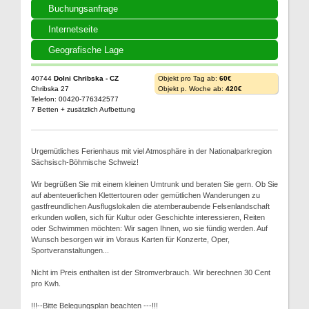
Buchungsanfrage
Internetseite
Geografische Lage
40744
Dolni Chribska - CZ
Objekt pro Tag ab:
60€
Chribska 27
Objekt p. Woche ab:
420€
Telefon: 00420-776342577
7 Betten + zusätzlich Aufbettung
Urgemütliches Ferienhaus mit viel Atmosphäre in der Nationalparkregion
Sächsisch-Böhmische Schweiz!
Wir begrüßen Sie mit einem kleinen Umtrunk und beraten Sie gern. Ob Sie
auf abenteuerlichen Klettertouren oder gemütlichen Wanderungen zu
gastfreundlichen Ausflugslokalen die atemberaubende Felsenlandschaft
erkunden wollen, sich für Kultur oder Geschichte interessieren, Reiten
oder Schwimmen möchten: Wir sagen Ihnen, wo sie fündig werden. Auf
Wunsch besorgen wir im Voraus Karten für Konzerte, Oper,
Sportveranstaltungen...
Nicht im Preis enthalten ist der Stromverbrauch. Wir berechnen 30 Cent
pro Kwh.
!!!--Bitte Belegungsplan beachten ---!!!