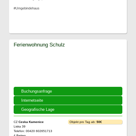
#Umgebindehaus
Ferienwohnung Schulz
Buchungsanfrage
Internetseite
Geografische Lage
CZ
Ceska Kamenice
Objekt pro Tag ab:
50€
Liska 39
Telefon: 00420 602651713
4 Betten