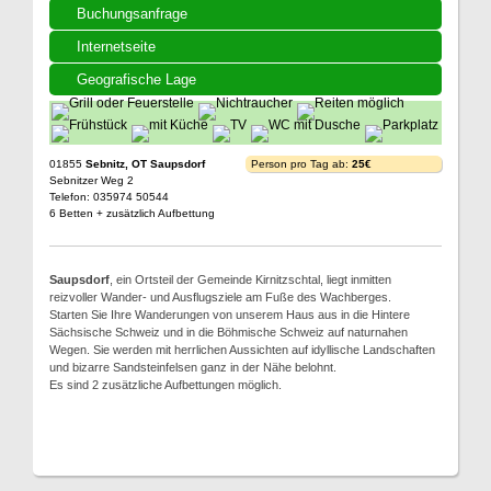
Buchungsanfrage
Internetseite
Geografische Lage
01855
Sebnitz, OT Saupsdorf
Person pro Tag ab:
25€
Sebnitzer Weg 2
Telefon: 035974 50544
6 Betten + zusätzlich Aufbettung
Saupsdorf
, ein Ortsteil der Gemeinde Kirnitzschtal, liegt inmitten
reizvoller Wander- und Ausflugsziele am Fuße des Wachberges.
Starten Sie Ihre Wanderungen von unserem Haus aus in die Hintere
Sächsische Schweiz und in die Böhmische Schweiz auf naturnahen
Wegen. Sie werden mit herrlichen Aussichten auf idyllische Landschaften
und bizarre Sandsteinfelsen ganz in der Nähe belohnt.
Es sind 2 zusätzliche Aufbettungen möglich.