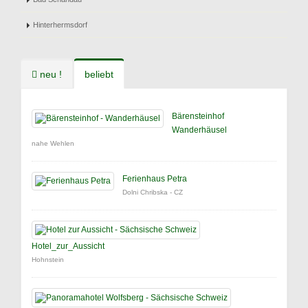
Hinterhermsdorf
neu !
beliebt
Bärensteinhof
Wanderhäusel
nahe Wehlen
Ferienhaus Petra
Dolni Chribska - CZ
Hotel_zur_Aussicht
Hohnstein