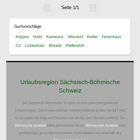
Seite 1/1
Suchvorschläge
Krippen
Hotel
Kamenice
Altendorf
Kletter
Ferienhaus
CZ
Lichtenhain
Bielatal
Pfaffendorf
Urlaubsregion Sächsisch-Böhmische
Schweiz
Die Sächsisch-Böhmische Schweiz ist eine grenzübergreifende
Urlaubsregion. Durch eine optimale Verkehrsanbindung über die A17 sind
Großstädte wie Prag und Dresden nur ein bis zwei Stunden entfernt. Die
Sächsische Schweiz
bildet gemeinsam mit der
Böhmischen Schweiz
eine
großflächige, grenzüberschreitende Nationalparkzone innerhalb des