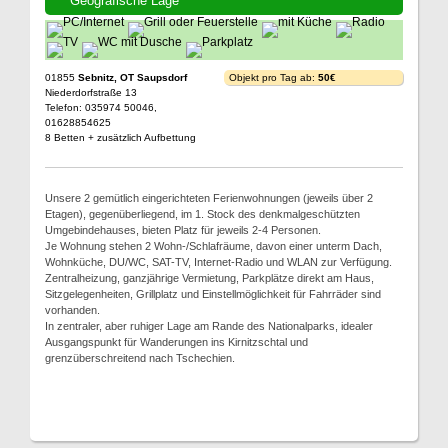
Geografische Lage
01855
Sebnitz, OT Saupsdorf
Objekt pro Tag ab:
50€
Niederdorfstraße 13
Telefon: 035974 50046,
01628854625
8 Betten + zusätzlich Aufbettung
Unsere 2 gemütlich eingerichteten Ferienwohnungen (jeweils über 2
Etagen), gegenüberliegend, im 1. Stock des denkmalgeschützten
Umgebindehauses, bieten Platz für jeweils 2-4 Personen.
Je Wohnung stehen 2 Wohn-/Schlafräume, davon einer unterm Dach,
Wohnküche, DU/WC, SAT-TV, Internet-Radio und WLAN zur Verfügung.
Zentralheizung, ganzjährige Vermietung, Parkplätze direkt am Haus,
Sitzgelegenheiten, Grillplatz und Einstellmöglichkeit für Fahrräder sind
vorhanden.
In zentraler, aber ruhiger Lage am Rande des Nationalparks, idealer
Ausgangspunkt für Wanderungen ins Kirnitzschtal und
grenzüberschreitend nach Tschechien.