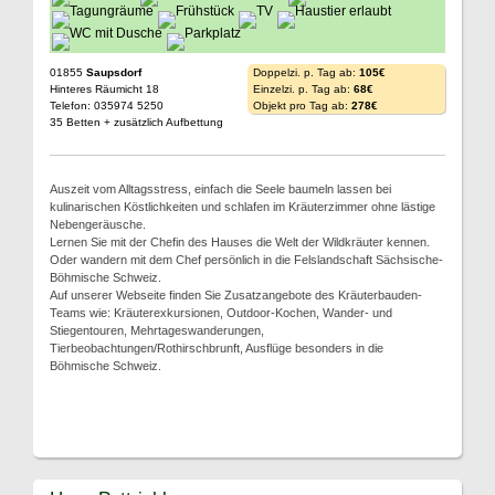
01855
Saupsdorf
Doppelzi. p. Tag ab:
105€
Hinteres Räumicht 18
Einzelzi. p. Tag ab:
68€
Telefon: 035974 5250
Objekt pro Tag ab:
278€
35 Betten + zusätzlich Aufbettung
Auszeit vom Alltagsstress, einfach die Seele baumeln lassen bei
kulinarischen Köstlichkeiten und schlafen im Kräuterzimmer ohne lästige
Nebengeräusche.
Lernen Sie mit der Chefin des Hauses die Welt der Wildkräuter kennen.
Oder wandern mit dem Chef persönlich in die Felslandschaft Sächsische-
Böhmische Schweiz.
Auf unserer Webseite finden Sie Zusatzangebote des Kräuterbauden-
Teams wie: Kräuterexkursionen, Outdoor-Kochen, Wander- und
Stiegentouren, Mehrtageswanderungen,
Tierbeobachtungen/Rothirschbrunft, Ausflüge besonders in die
Böhmische Schweiz.