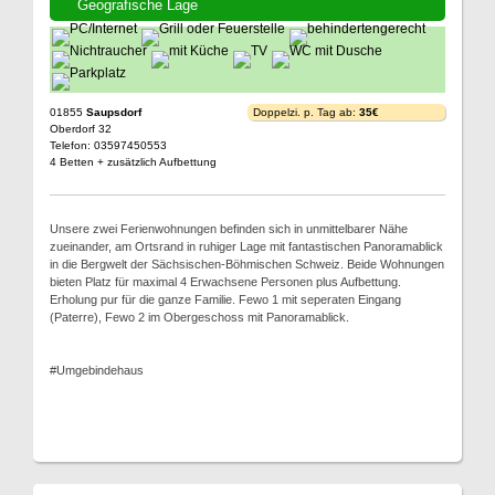
Geografische Lage
01855
Saupsdorf
Doppelzi. p. Tag ab:
35€
Oberdorf 32
Telefon: 03597450553
4 Betten + zusätzlich Aufbettung
Unsere zwei Ferienwohnungen befinden sich in unmittelbarer Nähe
zueinander, am Ortsrand in ruhiger Lage mit fantastischen Panoramablick
in die Bergwelt der Sächsischen-Böhmischen Schweiz. Beide Wohnungen
bieten Platz für maximal 4 Erwachsene Personen plus Aufbettung.
Erholung pur für die ganze Familie. Fewo 1 mit seperaten Eingang
(Paterre), Fewo 2 im Obergeschoss mit Panoramablick.
#Umgebindehaus