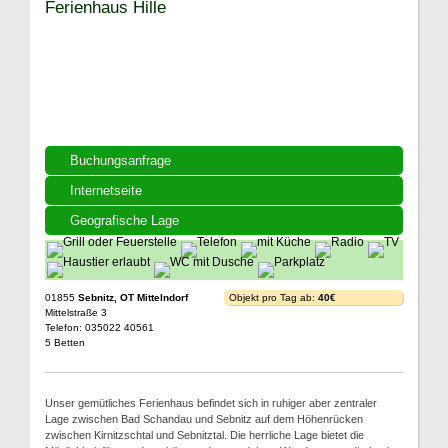
Ferienhaus Hille
Buchungsanfrage
Internetseite
Geografische Lage
01855
Sebnitz, OT Mittelndorf
Objekt pro Tag ab:
40€
Mittelstraße 3
Telefon: 035022 40561
5 Betten
Unser gemütliches Ferienhaus befindet sich in ruhiger aber zentraler
Lage zwischen Bad Schandau und Sebnitz auf dem Höhenrücken
zwischen Kirnitzschtal und Sebnitztal. Die herrliche Lage bietet die