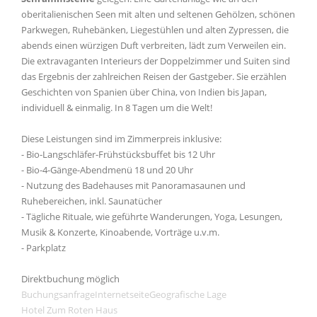
oberitalienischen Seen mit alten und seltenen Gehölzen, schönen
Parkwegen, Ruhebänken, Liegestühlen und alten Zypressen, die
abends einen würzigen Duft verbreiten, lädt zum Verweilen ein.
Die extravaganten Interieurs der Doppelzimmer und Suiten sind
das Ergebnis der zahlreichen Reisen der Gastgeber. Sie erzählen
Geschichten von Spanien über China, von Indien bis Japan,
individuell & einmalig. In 8 Tagen um die Welt!
Diese Leistungen sind im Zimmerpreis inklusive:
- Bio-Langschläfer-Frühstücksbuffet bis 12 Uhr
- Bio-4-Gänge-Abendmenü 18 und 20 Uhr
- Nutzung des Badehauses mit Panoramasaunen und
Ruhebereichen, inkl. Saunatücher
- Tägliche Rituale, wie geführte Wanderungen, Yoga, Lesungen,
Musik & Konzerte, Kinoabende, Vorträge u.v.m.
- Parkplatz
Direktbuchung möglich
Buchungsanfrage
Internetseite
Geografische Lage
Hotel Zum Roten Haus