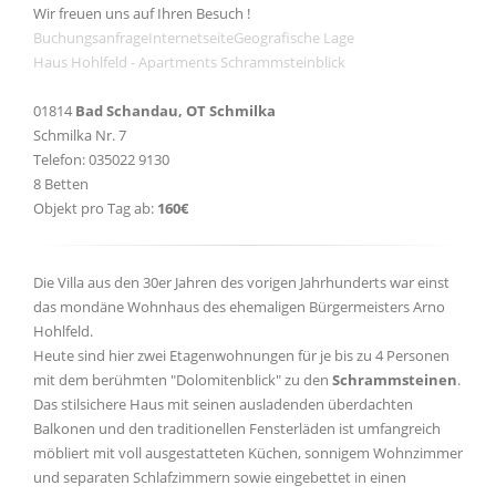
Wir freuen uns auf Ihren Besuch !
Buchungsanfrage
Internetseite
Geografische Lage
Haus Hohlfeld - Apartments Schrammsteinblick
01814
Bad Schandau, OT Schmilka
Schmilka Nr. 7
Telefon: 035022 9130
8 Betten
Objekt pro Tag ab:
160€
Die Villa aus den 30er Jahren des vorigen Jahrhunderts war einst
das mondäne Wohnhaus des ehemaligen Bürgermeisters Arno
Hohlfeld.
Heute sind hier zwei Etagenwohnungen für je bis zu 4 Personen
mit dem berühmten "Dolomitenblick" zu den
Schrammsteinen
.
Das stilsichere Haus mit seinen ausladenden überdachten
Balkonen und den traditionellen Fensterläden ist umfangreich
möbliert mit voll ausgestatteten Küchen, sonnigem Wohnzimmer
und separaten Schlafzimmern sowie eingebettet in einen