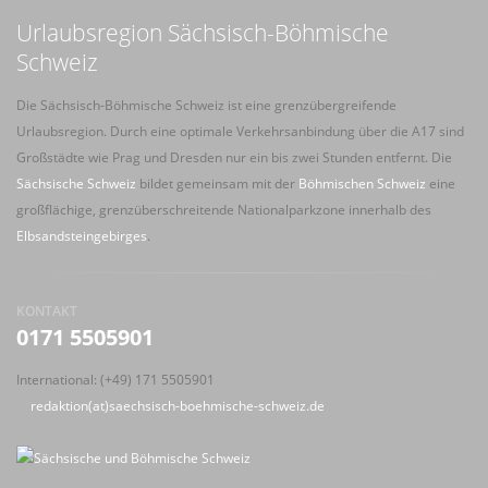
Urlaubsregion Sächsisch-Böhmische
Schweiz
Die Sächsisch-Böhmische Schweiz ist eine grenzübergreifende
Urlaubsregion. Durch eine optimale Verkehrsanbindung über die A17 sind
Großstädte wie Prag und Dresden nur ein bis zwei Stunden entfernt. Die
Sächsische Schweiz
bildet gemeinsam mit der
Böhmischen Schweiz
eine
großflächige, grenzüberschreitende Nationalparkzone innerhalb des
Elbsandsteingebirges
.
KONTAKT
0171 5505901
International: (+49) 171 5505901
redaktion(at)saechsisch-boehmische-schweiz.de