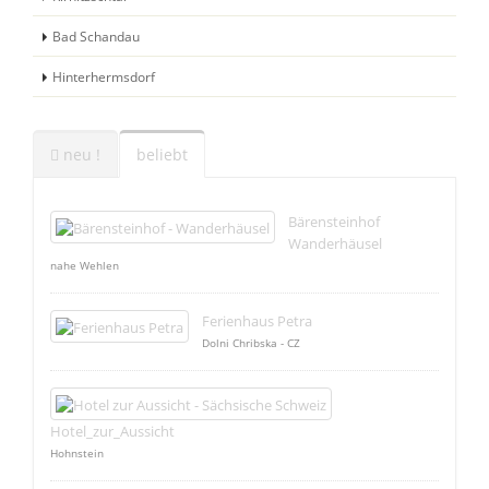
Bad Schandau
Hinterhermsdorf
neu !
beliebt
Bärensteinhof
Wanderhäusel
nahe Wehlen
Ferienhaus Petra
Dolni Chribska - CZ
Hotel_zur_Aussicht
Hohnstein