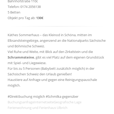
Bahnhofstraße 110c
Telefon: 0174 2056138
5 Betten
Objekt pro Tag ab:
130€
Käthes Sommerhaus – das Kleinod in Schöna, mitten im
Elbsandsteingebirge, angenzend an die Nationalparks Sächsische
und Böhmische Schweiz.
Viel Ruhe und Weite, mit Blick auf den Zirkelstein und die
Schrammsteine
, gibt es viel Platz auf dem eigenen Grundstück
mit Spiel- und Liegewiese.
Für bis zu 5 Personen (Babybett zusätzlich möglich) in der
Sächsischen Schweiz den Urlaub genießen!
Haustiere auf Anfrage und gegen eine Reinigungspauschale
möglich.
#Direktbuchung möglich #Schmilka gegenüber
Buchungsanfrage
Internetseite
Geografische Lage
Ferienwohnung und Ferienhaus Ulbrich