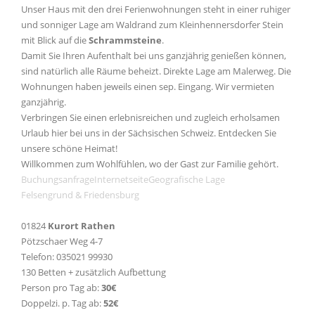
Unser Haus mit den drei Ferienwohnungen steht in einer ruhiger
und sonniger Lage am Waldrand zum Kleinhennersdorfer Stein
mit Blick auf die
Schrammsteine
.
Damit Sie Ihren Aufenthalt bei uns ganzjährig genießen können,
sind natürlich alle Räume beheizt. Direkte Lage am Malerweg. Die
Wohnungen haben jeweils einen sep. Eingang. Wir vermieten
ganzjährig.
Verbringen Sie einen erlebnisreichen und zugleich erholsamen
Urlaub hier bei uns in der Sächsischen Schweiz. Entdecken Sie
unsere schöne Heimat!
Willkommen zum Wohlfühlen, wo der Gast zur Familie gehört.
Buchungsanfrage
Internetseite
Geografische Lage
Felsengrund & Friedensburg
01824
Kurort Rathen
Pötzschaer Weg 4-7
Telefon: 035021 99930
130 Betten + zusätzlich Aufbettung
Person pro Tag ab:
30€
Doppelzi. p. Tag ab:
52€