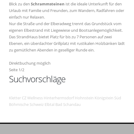
Blick zu den
Schrammsteinen
ist die ideale Unterkunft für den
Urlaub mit Familie und Freunden, zum Wandern, Radfahren oder
einfach nur Relaxen.
Nur die Straße und der Elberadweg trennt das Grundstück vom
eigenen Elbestrand mit Liegewiese und Bootsanlegemöglichkeit.
Das StrandHaus bietet Platz für bis zu 7 Personen auf zwei
Ebenen, ein überdachter Grillplatz mit rustikalen Holzbänken lädt
zu gemütlichen Abenden in geselliger Runde ein.
Direktbuchung möglich
Seite 1/2
Suchvorschläge
Kletter
CZ
Wellness
Hinterhermsdorf
Hohnstein
Königstein
Süd
Böhmische Schweiz
Elbtal
Bad Schandau