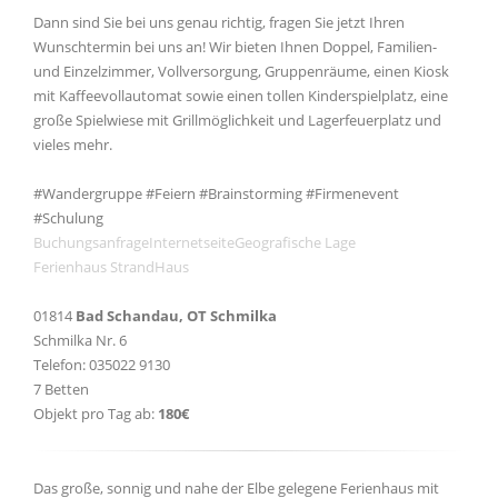
Dann sind Sie bei uns genau richtig, fragen Sie jetzt Ihren
Wunschtermin bei uns an! Wir bieten Ihnen Doppel, Familien-
und Einzelzimmer, Vollversorgung, Gruppenräume, einen Kiosk
mit Kaffeevollautomat sowie einen tollen Kinderspielplatz, eine
große Spielwiese mit Grillmöglichkeit und Lagerfeuerplatz und
vieles mehr.
#Wandergruppe #Feiern #Brainstorming #Firmenevent
#Schulung
Buchungsanfrage
Internetseite
Geografische Lage
Ferienhaus StrandHaus
01814
Bad Schandau, OT Schmilka
Schmilka Nr. 6
Telefon: 035022 9130
7 Betten
Objekt pro Tag ab:
180€
Das große, sonnig und nahe der Elbe gelegene Ferienhaus mit