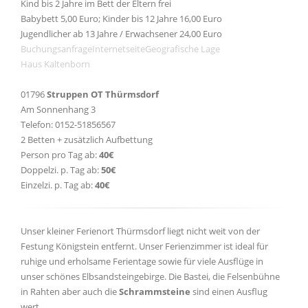
Kind bis 2 Jahre im Bett der Eltern frei
Babybett 5,00 Euro; Kinder bis 12 Jahre 16,00 Euro
Jugendlicher ab 13 Jahre / Erwachsener 24,00 Euro
Buchungsanfrage
Internetseite
Geografische Lage
Haus Kaltenborn
01796
Struppen OT Thürmsdorf
Am Sonnenhang 3
Telefon: 0152-51856567
2 Betten + zusätzlich Aufbettung
Person pro Tag ab:
40€
Doppelzi. p. Tag ab:
50€
Einzelzi. p. Tag ab:
40€
Unser kleiner Ferienort Thürmsdorf liegt nicht weit von der
Festung Königstein entfernt. Unser Ferienzimmer ist ideal für
ruhige und erholsame Ferientage sowie für viele Ausflüge in
unser schönes Elbsandsteingebirge. Die Bastei, die Felsenbühne
in Rahten aber auch die
Schrammsteine
sind einen Ausflug
wert.