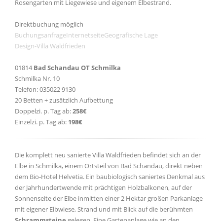
Rosengarten mit Liegewiese und eigenem Elbestrand.
Direktbuchung möglich
Buchungsanfrage
Internetseite
Geografische Lage
Design-Villa Waldfrieden
01814
Bad Schandau OT Schmilka
Schmilka Nr. 10
Telefon: 035022 9130
20 Betten + zusätzlich Aufbettung
Doppelzi. p. Tag ab:
258€
Einzelzi. p. Tag ab:
198€
Die komplett neu sanierte Villa Waldfrieden befindet sich an der
Elbe in Schmilka, einem Ortsteil von Bad Schandau, direkt neben
dem Bio-Hotel Helvetia. Ein baubiologisch saniertes Denkmal aus
der Jahrhundertwende mit prächtigen Holzbalkonen, auf der
Sonnenseite der Elbe inmitten einer 2 Hektar großen Parkanlage
mit eigener Elbwiese, Strand und mit Blick auf die berühmten
Schrammsteine
gelegen. Eine Gartenanlage wie an den