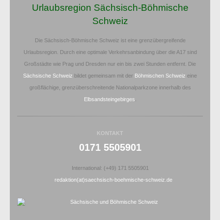
Urlaubsregion Sächsisch-Böhmische
Schweiz
Die Sächsisch-Böhmische Schweiz ist eine grenzübergreifende
Urlaubsregion. Durch eine optimale Verkehrsanbindung über die A17 sind
Großstädte wie Prag und Dresden nur ein bis zwei Stunden entfernt. Die
Sächsische Schweiz
bildet gemeinsam mit der
Böhmischen Schweiz
eine
großflächige, grenzüberschreitende Nationalparkzone innerhalb des
Elbsandsteingebirges
.
KONTAKT
0171 5505901
International: (+49) 171 5505901
redaktion(at)saechsisch-boehmische-schweiz.de