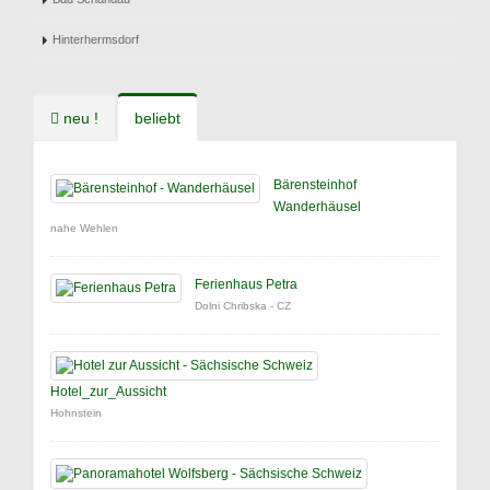
Hinterhermsdorf
neu !
beliebt
Bärensteinhof
Wanderhäusel
nahe Wehlen
Ferienhaus Petra
Dolni Chribska - CZ
Hotel_zur_Aussicht
Hohnstein