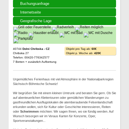
Buchungsanfrage
Internetseite
Geografische Lage
40744
Dolni Chribska - CZ
Objekt pro Tag ab:
60€
Chribska 27
Objekt p. Woche ab:
420€
Telefon: 00420-776342577
7 Betten + zusätzlich Aufbettung
Urgemütliches Ferienhaus mit viel Atmosphäre in der Nationalparkregion
Sächsisch-Böhmische Schweiz!
Wir begrüßen Sie mit einem kleinen Umtrunk und beraten Sie gern. Ob Sie
auf abenteuerlichen Klettertouren oder gemütlichen Wanderungen zu
gastfreundlichen Ausflugslokalen die atemberaubende Felsenlandschaft
erkunden wollen, sich für Kultur oder Geschichte interessieren, Reiten
oder
Schwimmen
möchten: Wir sagen Ihnen, wo sie fündig werden. Auf
Wunsch besorgen wir im Voraus Karten für Konzerte, Oper,
Sportveranstaltungen...