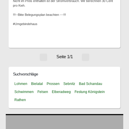
Nicht im Preis enthalten ist der Stromverbrauch. Wir berechnen 30 Cent
pro Kwh.
!!!--Bitte Belegungsplan beachten ---!!!
#Umgebindehaus
Seite 1/1
Suchvorschläge
Lohmen
Bielatal
Prossen
Sebnitz
Bad Schandau
Schwimmen
Felsen
Elberadweg
Festung Königstein
Rathen