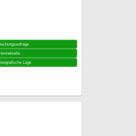
Buchungsanfrage
nternetseite
eografische Lage