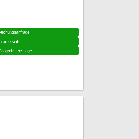
Buchungsanfrage
nternetseite
eografische Lage