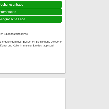
Buchungsanfrage
nternetseite
eografische Lage
 im Elbsandsteingebirge.
bsandsteingebirges. Besuchen Sie die nahe gelegene
 Kunst und Kultur in unserer Landeshauptstadt