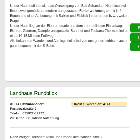
Unser Haus befindet sich am Ortseingang von Bad Schandau. Hier bieten wir
Ihnen zwei gemütliche, modern ausgestattete
Ferienwohnungen
mit je 4
Betten und einer Aufbettung, mit Balkon und Elbblick in der ersten bzw. zweiten
Etage.
Unser Haus liegt an der Elbpromenade und dem sehr beliebten Elbradweg.
Bis zum Zentrum, Dampferanlegestelle, Bahnhof und Toskana Therme sind es
circa 10-15 Minuten Fußweg.
I
Alle bekannten Wander- und Ausflugsziele sind von uns gut erreichbar - auch
ganz bequem mit der S-Bahn.
G
Landhaus Rundblick
01814
Rathmannsdorf
Objekt p. Woche ab:
416€
Pestalozzistraße 5
Telefon: 035022-42922
20 Betten + zusätzlich Aufbettung
Nach völliger Rekonstruktion und Umbau des Hauses sind 3