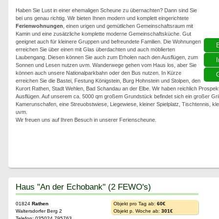
Haben Sie Lust in einer ehemaligen Scheune zu übernachten? Dann sind Sie
bei uns genau richtig. Wir bieten Ihnen modern und komplett eingerichtete
Ferienwohnungen
, einen urigen und gemütlichen Gemeinschaftsraum mit
Kamin und eine zusätzliche komplette moderne Gemeinschaftsküche. Gut
geeignet auch für kleinere Gruppen und befreundete Familien. Die Wohnungen
erreichen Sie über einen mit Glas überdachten und auch möblierten
Laubengang. Diesen können Sie auch zum Erholen nach den Ausflügen, zum
I
Sonnen und Lesen nutzen uvm. Wanderwege gehen vom Haus los, aber Sie
können auch unsere Nationalparkbahn oder den Bus nutzen. In Kürze
G
erreichen Sie die Bastei, Festung Königstein, Burg Hohnstein und Stolpen, den
Kurort Rathen, Stadt Wehlen, Bad Schandau an der Elbe. Wir haben reichlich Prospekt
Ausflügen. Auf unserem ca. 5000 qm großem Grundstück befindet sich ein großer Grill
Kamerunschafen, eine Streuobstwiese, Liegewiese, kleiner Spielplatz, Tischtennis, k
uvm.
Wir freuen uns auf Ihren Besuch in unserer Ferienscheune.
Haus "An der Echobank" (2 FEWO's)
01824
Rathen
Objekt pro Tag ab:
60€
Waltersdorfer Berg 2
Objekt p. Woche ab:
301€
Telefon: 035024 795763