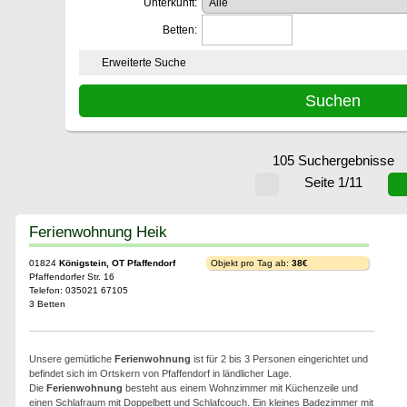
Unterkunft:
Betten:
Erweiterte Suche
105 Suchergebnisse
Seite 1/11
Ferienwohnung Heik
01824
Königstein, OT Pfaffendorf
Objekt pro Tag ab:
38€
Pfaffendorfer Str. 16
Telefon: 035021 67105
3 Betten
Unsere gemütliche
Ferienwohnung
ist für 2 bis 3 Personen eingerichtet und
befindet sich im Ortskern von Pfaffendorf in ländlicher Lage.
Die
Ferienwohnung
besteht aus einem Wohnzimmer mit Küchenzeile und
einen Schlafraum mit Doppelbett und Schlafcouch. Ein kleines Badezimmer mit