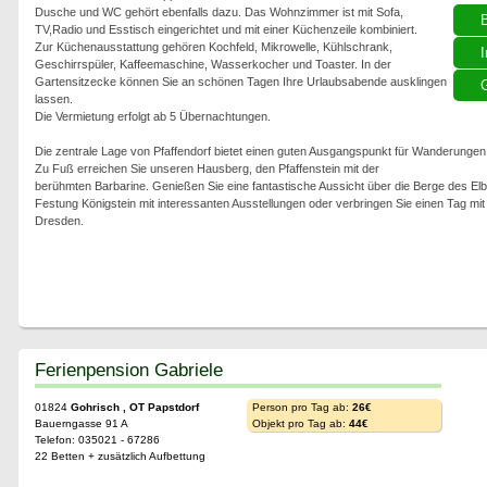
Dusche und WC gehört ebenfalls dazu. Das Wohnzimmer ist mit Sofa,
TV,Radio und Esstisch eingerichtet und mit einer Küchenzeile kombiniert.
Zur Küchenausstattung gehören Kochfeld, Mikrowelle, Kühlschrank,
I
Geschirrspüler, Kaffeemaschine, Wasserkocher und Toaster. In der
Gartensitzecke können Sie an schönen Tagen Ihre Urlaubsabende ausklingen
G
lassen.
Die Vermietung erfolgt ab 5 Übernachtungen.
Die zentrale Lage von Pfaffendorf bietet einen guten Ausgangspunkt für Wanderungen
Zu Fuß erreichen Sie unseren Hausberg, den Pfaffenstein mit der
berühmten Barbarine. Genießen Sie eine fantastische Aussicht über die Berge des El
Festung Königstein mit interessanten Ausstellungen oder verbringen Sie einen Tag mit
Dresden.
Ferienpension Gabriele
01824
Gohrisch , OT Papstdorf
Person pro Tag ab:
26€
Bauerngasse 91 A
Objekt pro Tag ab:
44€
Telefon: 035021 - 67286
22 Betten + zusätzlich Aufbettung