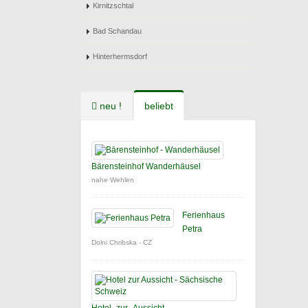
Kirnitzschtal
Bad Schandau
Hinterhermsdorf
neu !
beliebt
Bärensteinhof Wanderhäusel
nahe Wehlen
Ferienhaus
Petra
Dolni Chribska - CZ