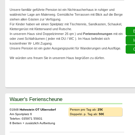
Unsere familiär geführte Pension ist ein Nichtraucherhaus in ruhiger und
waldreicher Lage am Malerweg. Gemütliche Terrassen mit Blick auf die Berge
stehen allen Gästen zur Verfügung.
Für Kinder haben wir einen Spielplatz mit Tischtennis, Sandkasten, Schaukel,
Klettergerüst mit Kletterwand und Rutsche.
In unserem Haus sind Doppelzimmer 26 qm ) und
Ferienwohnungen
mit ein
oder zwei Schlafräumen ( jeder mit DU / WC ). Im Haus befindet sich
I
kostenfreier W- LAN Zugang.
Unsere Pension ist ein guter Ausgangspunkt für Wanderungen und Ausflüge.
G
Wir würden uns freuen Sie in unserem Haus begrüßen zu dürfen.
Wauer's Ferienscheune
01848
Hohnstein OT Ulbersdorf
Person pro Tag ab:
25€
Am Sportplatz 6
Doppelzi. p. Tag ab:
50€
Telefon: 035971 55931
8 Betten + zusätzlich Aufbettung