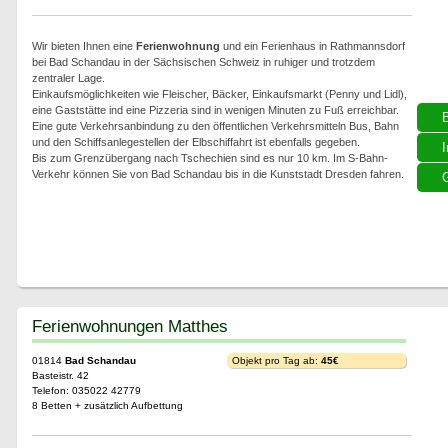
Wir bieten Ihnen eine
Ferienwohnung
und ein Ferienhaus in Rathmannsdorf
bei Bad Schandau in der Sächsischen Schweiz in ruhiger und trotzdem
zentraler Lage.
Einkaufsmöglichkeiten wie Fleischer, Bäcker, Einkaufsmarkt (Penny und Lidl),
eine Gaststätte ind eine Pizzeria sind in wenigen Minuten zu Fuß erreichbar.
Eine gute Verkehrsanbindung zu den öffentlichen Verkehrsmitteln Bus, Bahn
und den Schiffsanlegestellen der Elbschiffahrt ist ebenfalls gegeben.
I
Bis zum Grenzübergang nach Tschechien sind es nur 10 km. Im S-Bahn-
Verkehr können Sie von Bad Schandau bis in die Kunststadt Dresden fahren.
G
Ferienwohnungen Matthes
01814
Bad Schandau
Objekt pro Tag ab:
45€
Basteistr. 42
Telefon: 035022 42779
8 Betten + zusätzlich Aufbettung