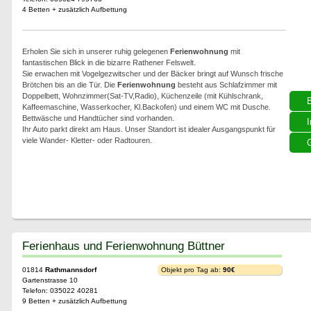
4 Betten + zusätzlich Aufbettung
Erholen Sie sich in unserer ruhig gelegenen
Ferienwohnung
mit
fantastischen Blick in die bizarre Rathener Felswelt.
Sie erwachen mit Vogelgezwitscher und der Bäcker bringt auf Wunsch frische
Brötchen bis an die Tür. Die
Ferienwohnung
besteht aus Schlafzimmer mit
Doppelbett, Wohnzimmer(Sat-TV,Radio), Küchenzeile (mit Kühlschrank,
Kaffeemaschine, Wasserkocher, Kl.Backofen) und einem WC mit Dusche.
Bettwäsche und Handtücher sind vorhanden.
I
Ihr Auto parkt direkt am Haus. Unser Standort ist idealer Ausgangspunkt für
viele Wander- Kletter- oder Radtouren.
G
Ferienhaus und Ferienwohnung Büttner
01814
Rathmannsdorf
Objekt pro Tag ab:
90€
Gartenstrasse 10
Telefon: 035022 40281
9 Betten + zusätzlich Aufbettung