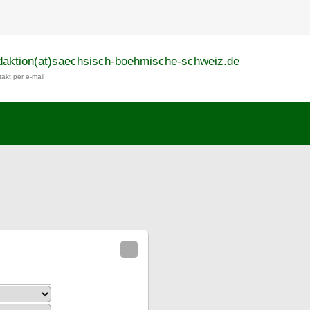
daktion(at)saechsisch-boehmische-schweiz.de
akt per e-mail