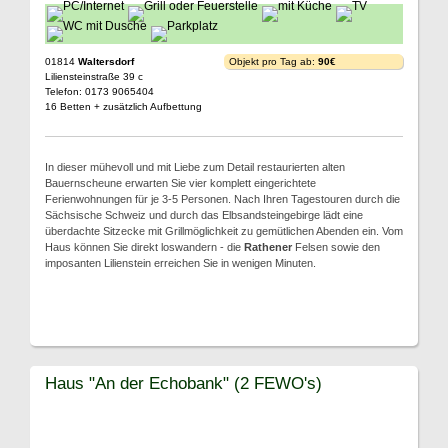
01814
Waltersdorf
Objekt pro Tag ab:
90€
Liliensteinstraße 39 c
Telefon: 0173 9065404
16 Betten + zusätzlich Aufbettung
In dieser mühevoll und mit Liebe zum Detail restaurierten alten
Bauernscheune erwarten Sie vier komplett eingerichtete
Ferienwohnungen für je 3-5 Personen. Nach Ihren Tagestouren durch die
Sächsische Schweiz und durch das Elbsandsteingebirge lädt eine
überdachte Sitzecke mit Grillmöglichkeit zu gemütlichen Abenden ein. Vom
Haus können Sie direkt loswandern - die
Rathener
Felsen sowie den
imposanten Lilienstein erreichen Sie in wenigen Minuten.
Haus "An der Echobank" (2 FEWO's)