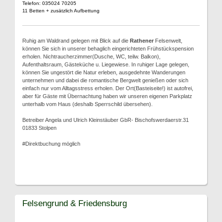
Telefon: 035024 70205
11 Betten + zusätzlich Aufbettung
Ruhig am Waldrand gelegen mit Blick auf die
Rathener
Felsenwelt,
können Sie sich in unserer behaglich eingerichteten Frühstückspension
erholen. Nichtraucherzimmer(Dusche, WC, teilw. Balkon),
Aufenthaltsraum, Gästeküche u. Liegewiese. In ruhiger Lage gelegen,
können Sie ungestört die Natur erleben, ausgedehnte Wanderungen
unternehmen und dabei die romantische Bergwelt genießen oder sich
einfach nur vom Alltagsstress erholen. Der Ort(Basteiseite!) ist autofrei,
aber für Gäste mit Übernachtung haben wir unseren eigenen Parkplatz
unterhalb vom Haus (deshalb Sperrschild übersehen).
Betreiber Angela und Ulrich Kleinstäuber GbR- Bischofswerdaerstr.31
01833 Stolpen
#Direktbuchung möglich
Felsengrund & Friedensburg