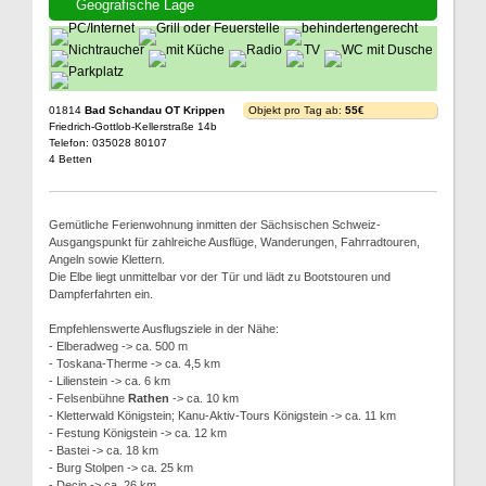
Geografische Lage
01814
Bad Schandau OT Krippen
Objekt pro Tag ab:
55€
Friedrich-Gottlob-Kellerstraße 14b
Telefon: 035028 80107
4 Betten
Gemütliche Ferienwohnung inmitten der Sächsischen Schweiz-
Ausgangspunkt für zahlreiche Ausflüge, Wanderungen, Fahrradtouren,
Angeln sowie Klettern.
Die Elbe liegt unmittelbar vor der Tür und lädt zu Bootstouren und
Dampferfahrten ein.
Empfehlenswerte Ausflugsziele in der Nähe:
- Elberadweg -> ca. 500 m
- Toskana-Therme -> ca. 4,5 km
- Lilienstein -> ca. 6 km
- Felsenbühne
Rathen
-> ca. 10 km
- Kletterwald Königstein; Kanu-Aktiv-Tours Königstein -> ca. 11 km
- Festung Königstein -> ca. 12 km
- Bastei -> ca. 18 km
- Burg Stolpen -> ca. 25 km
- Decin -> ca. 26 km