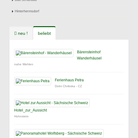
Hinterhermsdorf
neu !
beliebt
Bärensteinhof
Wanderhäusel
nahe Wehlen
Ferienhaus Petra
Dolni Chribska - CZ
Hotel_zur_Aussicht
Hohnstein