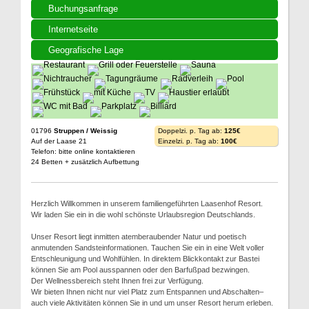
Buchungsanfrage
Internetseite
Geografische Lage
01796
Struppen / Weissig
Doppelzi. p. Tag ab:
125€
Auf der Laase 21
Einzelzi. p. Tag ab:
100€
Telefon: bitte online kontaktieren
24 Betten + zusätzlich Aufbettung
Herzlich Willkommen in unserem familiengeführten Laasenhof Resort.
Wir laden Sie ein in die wohl schönste Urlaubsregion Deutschlands.
Unser Resort liegt inmitten atemberaubender Natur und poetisch
anmutenden Sandsteinformationen. Tauchen Sie ein in eine Welt voller
Entschleunigung und Wohlfühlen. In direktem Blickkontakt zur Bastei
können Sie am Pool ausspannen oder den Barfußpad bezwingen.
Der Wellnessbereich steht Ihnen frei zur Verfügung.
Wir bieten Ihnen nicht nur viel Platz zum Entspannen und Abschalten–
auch viele Aktivitäten können Sie in und um unser Resort herum erleben.