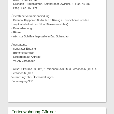
- Dresden (Frauenkirche, Semperoper, Zwinger...) -> ca. 45 km
- Prag -> ca. 150 km
Öffentliche Verkehrsanbindung:
- Bahnhof Krippen in 8 Minuten fußläufig zu erreichen (Dresden
Hauptbahnhof mit der S1 in 50 min erreichbar)
- Busverbindung
- Fähre
- nächste Schiffsanlegestelle in Bad Schandau
Ausstattung:
- separater Eingang
- Brötchenservice
- Kinderbett auf Anfrage
- WLAN vorhanden
Preise: 1 Person 50,00 €, 2 Personen 55,00 €, 3 Personen 60,00 €, 4
Personen 65,00 €
Vermietung: ab 5 Übernachtungen
Endreinigung 30€
Ferienwohnung Gärtner