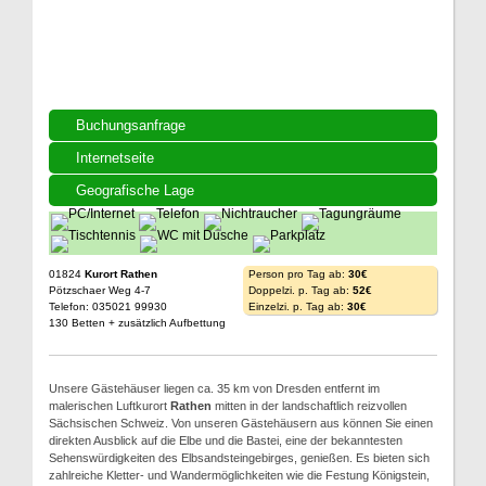
Buchungsanfrage
Internetseite
Geografische Lage
01824
Kurort Rathen
Person pro Tag ab:
30€
Pötzschaer Weg 4-7
Doppelzi. p. Tag ab:
52€
Telefon: 035021 99930
Einzelzi. p. Tag ab:
30€
130 Betten + zusätzlich Aufbettung
Unsere Gästehäuser liegen ca. 35 km von Dresden entfernt im
malerischen Luftkurort
Rathen
mitten in der landschaftlich reizvollen
Sächsischen Schweiz. Von unseren Gästehäusern aus können Sie einen
direkten Ausblick auf die Elbe und die Bastei, eine der bekanntesten
Sehenswürdigkeiten des Elbsandsteingebirges, genießen. Es bieten sich
zahlreiche Kletter- und Wandermöglichkeiten wie die Festung Königstein,