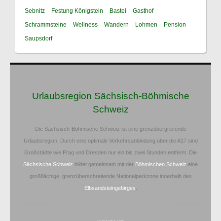
Sebnitz
Festung Königstein
Bastei
Gasthof
Schrammsteine
Wellness
Wandern
Lohmen
Pension
Saupsdorf
Urlaubsregion Sächsisch-Böhmische
Schweiz
Die Sächsisch-Böhmische Schweiz ist eine grenzübergreifende
Urlaubsregion. Durch eine optimale Verkehrsanbindung über die A17 sind
Großstädte wie Prag und Dresden nur ein bis zwei Stunden entfernt. Die
Sächsische Schweiz
bildet gemeinsam mit der
Böhmischen Schweiz
eine
großflächige, grenzüberschreitende Nationalparkzone innerhalb des
Elbsandsteingebirges
.