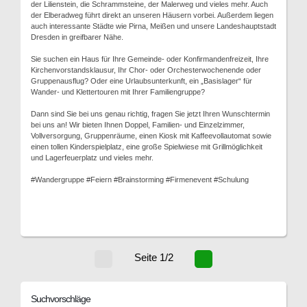
der Lilienstein, die Schrammsteine, der Malerweg und vieles mehr. Auch
der Elberadweg führt direkt an unseren Häusern vorbei. Außerdem liegen
auch interessante Städte wie Pirna, Meißen und unsere Landeshauptstadt
Dresden in greifbarer Nähe.
Sie suchen ein Haus für Ihre Gemeinde- oder Konfirmandenfreizeit, Ihre
Kirchenvorstandsklausur, Ihr Chor- oder Orchesterwochenende oder
Gruppenausflug? Oder eine Urlaubsunterkunft, ein „Basislager“ für
Wander- und Klettertouren mit Ihrer Familiengruppe?
Dann sind Sie bei uns genau richtig, fragen Sie jetzt Ihren Wunschtermin
bei uns an! Wir bieten Ihnen Doppel, Familien- und Einzelzimmer,
Vollversorgung, Gruppenräume, einen Kiosk mit Kaffeevollautomat sowie
einen tollen Kinderspielplatz, eine große Spielwiese mit Grillmöglichkeit
und Lagerfeuerplatz und vieles mehr.
#Wandergruppe #Feiern #Brainstorming #Firmenevent #Schulung
Seite 1/2
Suchvorschläge