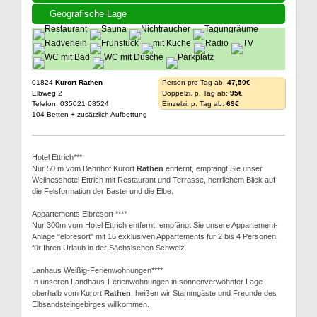
Geografische Lage
01824
Kurort Rathen
Person pro Tag ab:
47,50€
Elbweg 2
Doppelzi. p. Tag ab:
95€
Telefon: 035021 68524
Einzelzi. p. Tag ab:
69€
104 Betten + zusätzlich Aufbettung
Hotel Ettrich***
Nur 50 m vom Bahnhof Kurort
Rathen
entfernt, empfängt Sie unser
Wellnesshotel Ettrich mit Restaurant und Terrasse, herrlichem Blick auf
die Felsformation der Bastei und die Elbe.
Appartements Elbresort ****
Nur 300m vom Hotel Ettrich entfernt, empfängt Sie unsere Appartement-
Anlage "elbresort" mit 16 exklusiven Appartements für 2 bis 4 Personen,
für Ihren Urlaub in der Sächsischen Schweiz.
Lanhaus Weißig-Ferienwohnungen****
In unseren Landhaus-Ferienwohnungen in sonnenverwöhnter Lage
oberhalb vom Kurort
Rathen
, heißen wir Stammgäste und Freunde des
Elbsandsteingebirges willkommen.