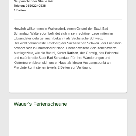
Neuporschdorfer Straße 64c
Telefon: 03502240538
4 Betten
Herzlich willkommen in Waltersdorf, einem Ortsteil der Stadt Bad
Schandau. Waltersdorf befindet sich in sehr schöner Lage mitten im
Elbsandsteingebirge, auch bekannt als Sächsische Schweiz.
Der wohl bekannteste Tafelberg der Sächsischen Schweiz, der Lilienstein,
befindet sich in unmittelbarer Nähe. Ebenso weitere viele sehenswerte
Ausflugsziele, wie die Bastei, Kurort
Rathen
, der Gamrig, das Polenztal
und natürlich die Stadt Bad Schandau. Für Ihre Wanderungen und
Klettertouren bietet sich unser Haus als idealer Ausgangspunkt an.
Pro Unterkunft stehen jeweils 2 Betten zur Verfügung.
Wauer's Ferienscheune