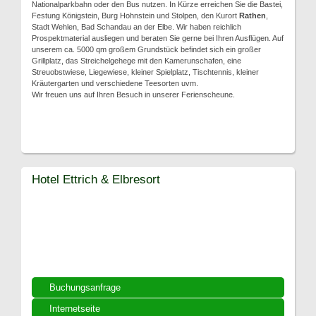
Nationalparkbahn oder den Bus nutzen. In Kürze erreichen Sie die Bastei,
Festung Königstein, Burg Hohnstein und Stolpen, den Kurort
Rathen
,
Stadt Wehlen, Bad Schandau an der Elbe. Wir haben reichlich
Prospektmaterial ausliegen und beraten Sie gerne bei Ihren Ausflügen. Auf
unserem ca. 5000 qm großem Grundstück befindet sich ein großer
Grillplatz, das Streichelgehege mit den Kamerunschafen, eine
Streuobstwiese, Liegewiese, kleiner Spielplatz, Tischtennis, kleiner
Kräutergarten und verschiedene Teesorten uvm.
Wir freuen uns auf Ihren Besuch in unserer Ferienscheune.
Hotel Ettrich & Elbresort
Buchungsanfrage
Internetseite