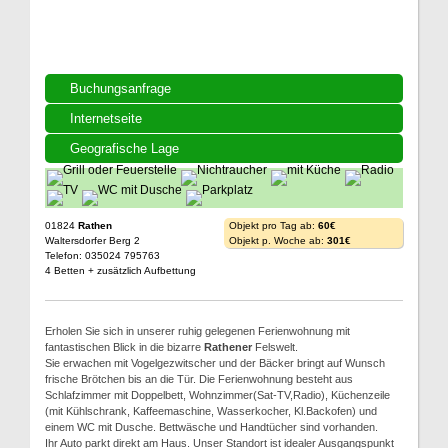
Buchungsanfrage
Internetseite
Geografische Lage
01824
Rathen
Objekt pro Tag ab:
60€
Waltersdorfer Berg 2
Objekt p. Woche ab:
301€
Telefon: 035024 795763
4 Betten + zusätzlich Aufbettung
Erholen Sie sich in unserer ruhig gelegenen Ferienwohnung mit
fantastischen Blick in die bizarre
Rathener
Felswelt.
Sie erwachen mit Vogelgezwitscher und der Bäcker bringt auf Wunsch
frische Brötchen bis an die Tür. Die Ferienwohnung besteht aus
Schlafzimmer mit Doppelbett, Wohnzimmer(Sat-TV,Radio), Küchenzeile
(mit Kühlschrank, Kaffeemaschine, Wasserkocher, Kl.Backofen) und
einem WC mit Dusche. Bettwäsche und Handtücher sind vorhanden.
Ihr Auto parkt direkt am Haus. Unser Standort ist idealer Ausgangspunkt