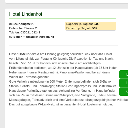
Hotel Lindenhof
01824
Königstein
Doppelzi. p. Tag ab:
84€
Gohrischer Strasse 2
Einzelzi. p. Tag ab:
59€
Telefon: 035021 68243
60 Betten + zusätzlich Aufbettung
Unser
Hotel
ist direkt am Elbhang gelegen; herrlicher Blick über das Elbtal
vom Lilienstein bis zur Festung Königstein. Die Rezeption ist Tag und Nacht
besetzt. Von 7-10 Uhr können sich unsere Gäste am reichhaltigen
Frühstücksbufett bedienen, ab 12 Uhr ist in der Hauptsaison (ab 17 Uhr in der
Nebensaison) unser Restaurant mit Panorama-Pavillon und bei schönem
Wetter die Terrasse geöffnet.
Gute Verkehrsanbindung - in 500 Meter Entfernung befinden sich S-Bahn-
I
Station, Schiffs- und Fähranleger, Station Festungsexpress und Basteikraxler.
Hauseigene Parkplätze stehen ausreichend zur Verfügung. Im Haus befindet
G
sich ein Raum mit kleiner Sauna und Whirlpool, eine Salzgrotte, Jade-Thermal-
Massageliegen, Fahrradverleih und eine Verkaufsausstellung erzgebirgischer Volkskun
Das gut ausgebaute W-Lan-Netz ist im gesamten
Hotel
kostenfrei nutzbar.