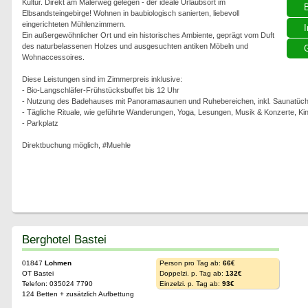
Kultur. Direkt am Malerweg gelegen - der ideale Urlaubsort im
Elbsandsteingebirge! Wohnen in baubiologisch sanierten, liebevoll
eingerichteten Mühlenzimmern.
I
Ein außergewöhnlicher Ort und ein historisches Ambiente, geprägt vom Duft
des naturbelassenen Holzes und ausgesuchten antiken Möbeln und
G
Wohnaccessoires.
Diese Leistungen sind im Zimmerpreis inklusive:
- Bio-Langschläfer-Frühstücksbuffet bis 12 Uhr
- Nutzung des Badehauses mit Panoramasaunen und Ruhebereichen, inkl. Saunatüch
- Tägliche Rituale, wie geführte Wanderungen, Yoga, Lesungen, Musik & Konzerte, Ki
- Parkplatz
Direktbuchung möglich, #Muehle
Berghotel Bastei
01847
Lohmen
Person pro Tag ab:
66€
OT Bastei
Doppelzi. p. Tag ab:
132€
Telefon: 035024 7790
Einzelzi. p. Tag ab:
93€
124 Betten + zusätzlich Aufbettung