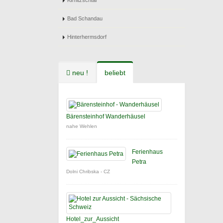
Kirnitzschtal
Bad Schandau
Hinterhermsdorf
neu !
beliebt
Bärensteinhof Wanderhäusel
nahe Wehlen
Ferienhaus
Petra
Dolni Chribska - CZ
Hotel_zur_Aussicht