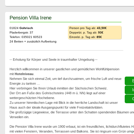
Pension Villa Irene
01824
Gohrisch
Person pro Tag ab:
43,50€
Pladerbergstr. 37
Doppelzi. p. Tag ab:
93€
Telefon: 035021 60523
Einzelzi. p. Tag ab:
85€
24 Betten + zusätzlich Aufbettung
-- Erholung für Körper und Seele in traumhafter Umgebung --
Herzlich willkommen in unserer gastlichen und gemütlichen Wohlfühlpension
mit
Hotelniveau
.
Nehmen Sie sich einmal Zeit, um tief durchzuatmen, um frische Luft und neue
Energie zu tanken …
Hier verbringen Sie Ihren Urlaub inmitten der Sächsischen Schweiz.
I
Der Ort am Fuße des Gohrischsteins (448 m ü. NN) liegt auf einer
wettergeschützten Hochebene.
G
Zu unserer himmlischen Lage mit Blick in die herrliche Landschaft ist unser
Haus auch der ideale Ausgangspunkt für viele Freizeitaktivitäten.
Die großzügige Liegewiese, die Terrasse unter den Schatten spendenden Bäumen und
Verweilen ein.
Die Pension Villa Irene wurde um 1900 erbaut, ist ein freundliches, lichtdurchflutetes 
mit vielen Fenstern, Veranden, Terrassen und Balkons. Sie ist ringsum von Grün umge