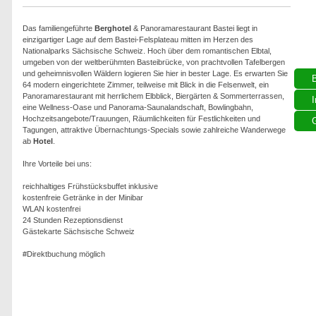
Das familiengeführte
Berghotel
& Panoramarestaurant Bastei liegt in
einzigartiger Lage auf dem Bastei-Felsplateau mitten im Herzen des
Nationalparks Sächsische Schweiz. Hoch über dem romantischen Elbtal,
umgeben von der weltberühmten Basteibrücke, von prachtvollen Tafelbergen
und geheimnisvollen Wäldern logieren Sie hier in bester Lage. Es erwarten Sie
64 modern eingerichtete Zimmer, teilweise mit Blick in die Felsenwelt, ein
Panoramarestaurant mit herrlichem Elbblick, Biergärten & Sommerterrassen,
I
eine Wellness-Oase und Panorama-Saunalandschaft, Bowlingbahn,
Hochzeitsangebote/Trauungen, Räumlichkeiten für Festlichkeiten und
G
Tagungen, attraktive Übernachtungs-Specials sowie zahlreiche Wanderwege
ab
Hotel
.
Ihre Vorteile bei uns:
reichhaltiges Frühstücksbuffet inklusive
kostenfreie Getränke in der Minibar
WLAN kostenfrei
24 Stunden Rezeptionsdienst
Gästekarte Sächsische Schweiz
#Direktbuchung möglich