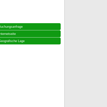
Buchungsanfrage
nternetseite
eografische Lage