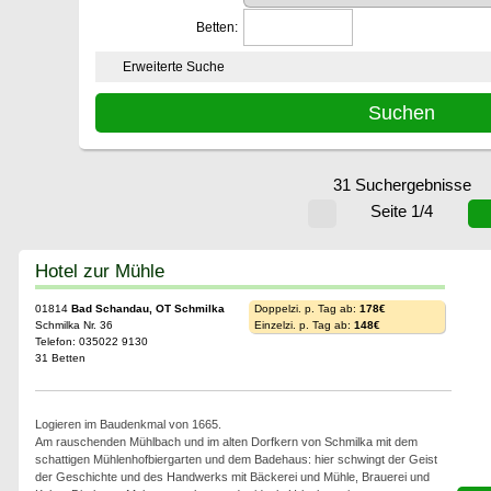
Betten:
Erweiterte Suche
31 Suchergebnisse
Seite 1/4
Hotel zur Mühle
01814
Bad Schandau, OT Schmilka
Doppelzi. p. Tag ab:
178€
Schmilka Nr. 36
Einzelzi. p. Tag ab:
148€
Telefon: 035022 9130
31 Betten
Logieren im Baudenkmal von 1665.
Am rauschenden Mühlbach und im alten Dorfkern von Schmilka mit dem
schattigen Mühlenhofbiergarten und dem Badehaus: hier schwingt der Geist
der Geschichte und des Handwerks mit Bäckerei und Mühle, Brauerei und