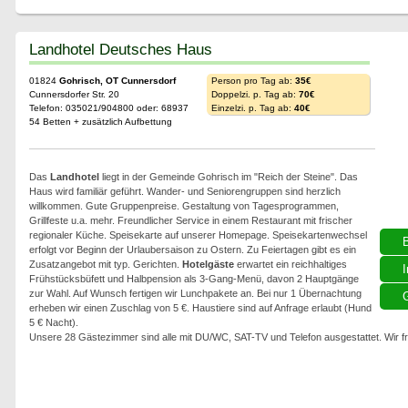
Landhotel Deutsches Haus
01824
Gohrisch, OT Cunnersdorf
Person pro Tag ab:
35€
Cunnersdorfer Str. 20
Doppelzi. p. Tag ab:
70€
Telefon: 035021/904800 oder: 68937
Einzelzi. p. Tag ab:
40€
54 Betten + zusätzlich Aufbettung
Das
Landhotel
liegt in der Gemeinde Gohrisch im "Reich der Steine". Das
Haus wird familiär geführt. Wander- und Seniorengruppen sind herzlich
willkommen. Gute Gruppenpreise. Gestaltung von Tagesprogrammen,
Grillfeste u.a. mehr. Freundlicher Service in einem Restaurant mit frischer
regionaler Küche. Speisekarte auf unserer Homepage. Speisekartenwechsel
erfolgt vor Beginn der Urlaubersaison zu Ostern. Zu Feiertagen gibt es ein
Zusatzangebot mit typ. Gerichten.
Hotelgäste
erwartet ein reichhaltiges
I
Frühstücksbüfett und Halbpension als 3-Gang-Menü, davon 2 Hauptgänge
zur Wahl. Auf Wunsch fertigen wir Lunchpakete an. Bei nur 1 Übernachtung
G
erheben wir einen Zuschlag von 5 €. Haustiere sind auf Anfrage erlaubt (Hund
5 € Nacht).
Unsere 28 Gästezimmer sind alle mit DU/WC, SAT-TV und Telefon ausgestattet. Wir f