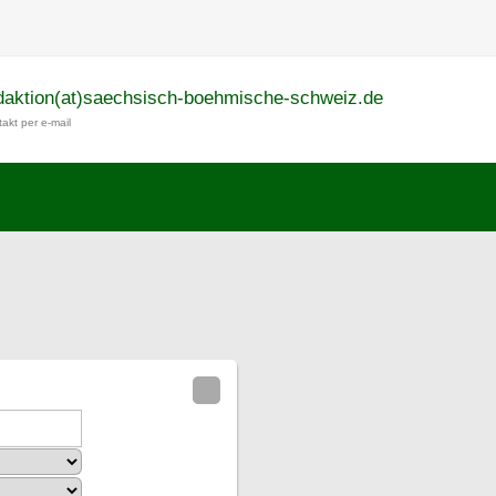
daktion(at)saechsisch-boehmische-schweiz.de
akt per e-mail