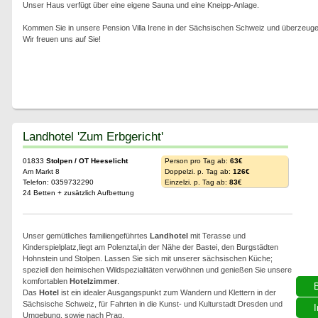
Unser Haus verfügt über eine eigene Sauna und eine Kneipp-Anlage.
Kommen Sie in unsere Pension Villa Irene in der Sächsischen Schweiz und überzeugen
Wir freuen uns auf Sie!
Landhotel 'Zum Erbgericht'
01833
Stolpen / OT Heeselicht
Person pro Tag ab:
63€
Am Markt 8
Doppelzi. p. Tag ab:
126€
Telefon: 0359732290
Einzelzi. p. Tag ab:
83€
24 Betten + zusätzlich Aufbettung
Unser gemütliches familiengeführtes
Landhotel
mit Terasse und
Kinderspielplatz,liegt am Polenztal,in der Nähe der Bastei, den Burgstädten
Hohnstein und Stolpen. Lassen Sie sich mit unserer sächsischen Küche;
speziell den heimischen Wildspezialitäten verwöhnen und genießen Sie unsere
komfortablen
Hotelzimmer
.
Das
Hotel
ist ein idealer Ausgangspunkt zum Wandern und Klettern in der
Sächsische Schweiz, für Fahrten in die Kunst- und Kulturstadt Dresden und
I
Umgebung, sowie nach Prag.