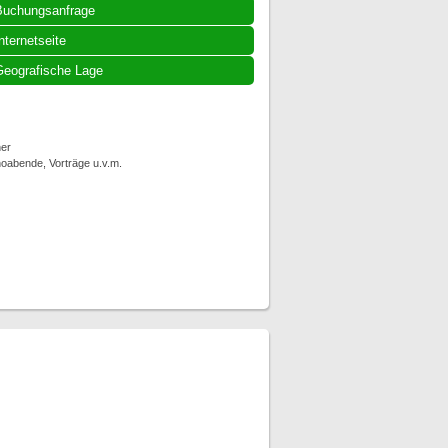
Buchungsanfrage
nternetseite
eografische Lage
er
noabende, Vorträge u.v.m.