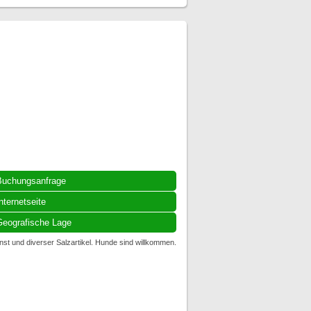
Buchungsanfrage
nternetseite
eografische Lage
st und diverser Salzartikel. Hunde sind willkommen.