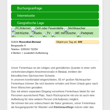
Buchungsanfrage
Internetseite
Geografische Lage
01824
Rosenthal-Bielatal
Objekt pro Tag ab:
60€
Bergstraße 6
Telefon: 035033 70250
4 Betten + zusätzlich Aufbettung
Unser Ferienhaus ist ein ruhiges und gemütliches Quartier in einer sehr
verkehrsberuhigten Anwohnerstraße in Bielatal, inmitten der
linkselbischen Sächsischen Schweiz.
In unserem komfortabel eingerichteten, 65 m² großen Nichtraucher-
Ferienhaus können Sie sich bestens erholen und Ihren Urlaub ganz nach
Ihren Wünschen gestalten.
Das mit einem separaten Eingang versehene Ferienhaus bietet für vier
Personen ausreichend Platz. Nach Rücksprache mit uns ist auch eine
Aufbettung für eine weitere Person (mit Aufpreis) möglich.
Sie können bei uns unbeschwert die Natur geniesen, unser Ferienhaus
als Ausgangspunkt für Wander-und
Kletterausflüge
nutzen oder das