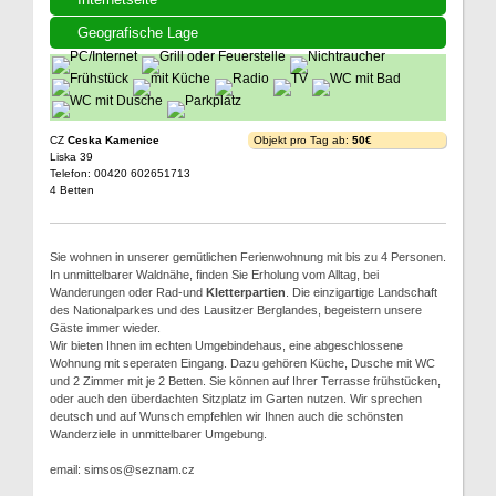
Geografische Lage
CZ
Ceska Kamenice
Objekt pro Tag ab:
50€
Liska 39
Telefon: 00420 602651713
4 Betten
Sie wohnen in unserer gemütlichen Ferienwohnung mit bis zu 4 Personen.
In unmittelbarer Waldnähe, finden Sie Erholung vom Alltag, bei
Wanderungen oder Rad-und
Kletterpartien
. Die einzigartige Landschaft
des Nationalparkes und des Lausitzer Berglandes, begeistern unsere
Gäste immer wieder.
Wir bieten Ihnen im echten Umgebindehaus, eine abgeschlossene
Wohnung mit seperaten Eingang. Dazu gehören Küche, Dusche mit WC
und 2 Zimmer mit je 2 Betten. Sie können auf Ihrer Terrasse frühstücken,
oder auch den überdachten Sitzplatz im Garten nutzen. Wir sprechen
deutsch und auf Wunsch empfehlen wir Ihnen auch die schönsten
Wanderziele in unmittelbarer Umgebung.
email: simsos@seznam.cz