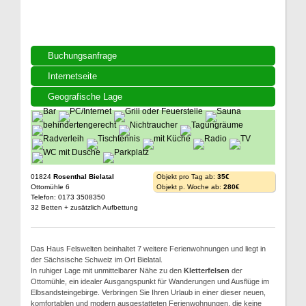
Buchungsanfrage
Internetseite
Geografische Lage
01824
Rosenthal Bielatal
Objekt pro Tag ab:
35€
Ottomühle 6
Objekt p. Woche ab:
280€
Telefon: 0173 3508350
32 Betten + zusätzlich Aufbettung
Das Haus Felswelten beinhaltet 7 weitere Ferienwohnungen und liegt in
der Sächsische Schweiz im Ort Bielatal.
In ruhiger Lage mit unmittelbarer Nähe zu den
Kletterfelsen
der
Ottomühle, ein idealer Ausgangspunkt für Wanderungen und Ausflüge im
Elbsandsteingebirge. Verbringen Sie Ihren Urlaub in einer dieser neuen,
komfortablen und modern ausgestatteten Ferienwohnungen, die keine