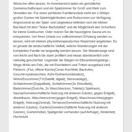
Wünsche offen lassen. Im Innenbereich laden ein gemütlicher
Gemeinschaftsraum und ein Spielzimmer für Groß und Klein zum
Verweilen ein. Für einen perfekten Familienurlaub steht ein 1.000qm
großer Garten mit Spielmöglichkeiten und Ruhezonen zur Verfügung.
Angrenzend an der Spiel- und Liegewiese befinden sich ein kleiner
Bachlauf mit dem "Natur-Barfußpfad" und die Möglichkeit des Schürfens
für kleine Goldsucher. Oder nutzen Sie die hauseigene Sauna um zu
entspannen. Um Ihren Urlaub zur vollkommenen Erholung werden zu
lassen, wird ein kleines physiotherapeutisches Repertoire angeboten. Es
ist gerade die landschaftliche Vielfalt, welche Wanderungen mit der
kompletten Familie nie langweilig werden lassen. Die Wanderwege sind
von leicht und flach bis stark profiliert und etwas abenteuerlich sehr
vielseitig geschichtet. Legendär die Stiegen im Elbsandsteingebirge ;
Wege direkt am Fels, die mit Eisenleitern und Tritten ausgebaut sind.
Parterre: (Flur, offene Küche(Ceran-Kochfeld, Backofen,
Geschirrspülmaschine, Kühl-/Gefrierkombination),
Wohn/Esszimmer(TV(Satellit, digital), Stereoanlage),
Schlafzimmer(Doppelbett), Schlafzimmer(3x Einzelbett),
Badezimmer(Dusche, 2x Waschbecken, Toilette)) Spielraum,
Sauna(Gemeinschaftliche Nutzung mit anderen Gästen, gegen Entgelt),
Abstellraum, Wäschetrockner(gegen Entgelt), Waschmaschine(gegen
Entgelt), Heizung(Zentral), Terrasse(Gemeinschaftliche Nutzung mit
anderen Gästen), Garten(Gemeinschaftliche Nutzung mit anderen
Gästen), Gartenmöbel, Spielgeräte vorhanden (auf Anfrage), Kinderbett,
Hochstuhl.