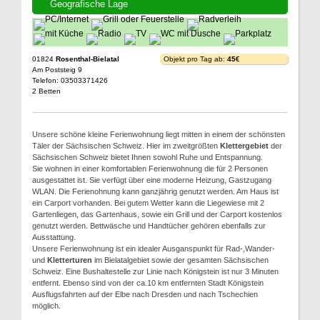
Geografische Lage
01824
Rosenthal-Bielatal
Objekt pro Tag ab:
45€
Am Poststeig 9
Telefon: 03503371426
2 Betten
Unsere schöne kleine Ferienwohnung liegt mitten in einem der schönsten
Täler der Sächsischen Schweiz. Hier im zweitgrößten
Klettergebiet
der
Sächsischen Schweiz bietet Ihnen sowohl Ruhe und Entspannung.
Sie wohnen in einer komfortablen Ferienwohnung die für 2 Personen
ausgestattet ist. Sie verfügt über eine moderne Heizung, Gastzugang
WLAN. Die Ferienohnung kann ganzjährig genutzt werden. Am Haus ist
ein Carport vorhanden. Bei gutem Wetter kann die Liegewiese mit 2
Gartenliegen, das Gartenhaus, sowie ein Grill und der Carport kostenlos
genutzt werden. Bettwäsche und Handtücher gehören ebenfalls zur
Ausstattung.
Unsere Ferienwohnung ist ein idealer Ausganspunkt für Rad-,Wander-
und
Kletterturen
im Bielatalgebiet sowie der gesamten Sächsischen
Schweiz. Eine Bushaltestelle zur Linie nach Königstein ist nur 3 Minuten
entfernt. Ebenso sind von der ca.10 km entfernten Stadt Königstein
Ausflugsfahrten auf der Elbe nach Dresden und nach Tschechien
möglich.