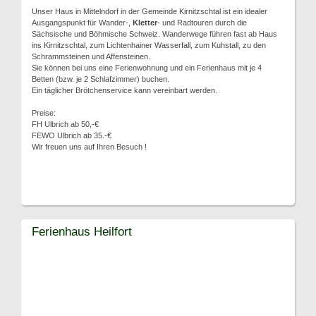
Unser Haus in Mittelndorf in der Gemeinde Kirnitzschtal ist ein idealer
Ausgangspunkt für Wander-,
Kletter
- und Radtouren durch die
Sächsische und Böhmische Schweiz. Wanderwege führen fast ab Haus
ins Kirnitzschtal, zum Lichtenhainer Wasserfall, zum Kuhstall, zu den
Schrammsteinen und Affensteinen.
Sie können bei uns eine Ferienwohnung und ein Ferienhaus mit je 4
Betten (bzw. je 2 Schlafzimmer) buchen.
Ein täglicher Brötchenservice kann vereinbart werden.
Preise:
FH Ulbrich ab 50,-€
FEWO Ulbrich ab 35.-€
Wir freuen uns auf Ihren Besuch !
Ferienhaus Heilfort