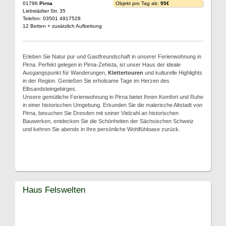
01796
Pirna
Objekt pro Tag ab:
95€
Liebstädter Str. 35
Telefon: 03501 4917528
12 Betten + zusätzlich Aufbettung
Erleben Sie Natur pur und Gastfreundschaft in unserer Ferienwohnung in
Pirna. Perfekt gelegen in Pirna-Zehista, ist unser Haus der ideale
Ausgangspunkt für Wanderungen,
Klettertouren
und kulturelle Highlights
in der Region. Genießen Sie erholsame Tage im Herzen des
Elbsandsteingebirges.
Unsere gemütliche Ferienwohnung in Pirna bietet Ihnen Komfort und Ruhe
in einer historischen Umgebung. Erkunden Sie die malerische Altstadt von
Pirna, besuchen Sie Dresden mit seiner Vielzahl an historischen
Bauwerken, entdecken Sie die Schönheiten der Sächsischen Schweiz
und kehren Sie abends in Ihre persönliche Wohlfühloase zurück.
Haus Felswelten