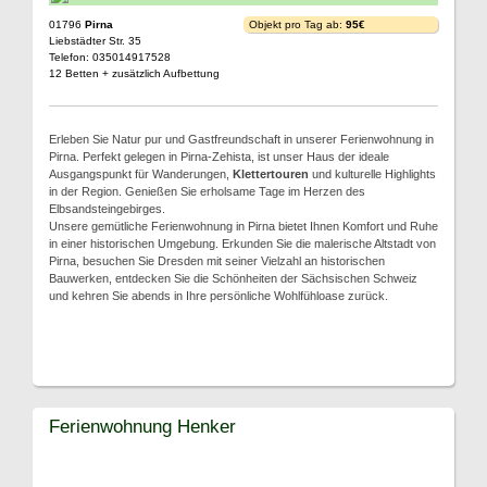
01796
Pirna
Objekt pro Tag ab:
95€
Liebstädter Str. 35
Telefon: 035014917528
12 Betten + zusätzlich Aufbettung
Erleben Sie Natur pur und Gastfreundschaft in unserer Ferienwohnung in
Pirna. Perfekt gelegen in Pirna-Zehista, ist unser Haus der ideale
Ausgangspunkt für Wanderungen,
Klettertouren
und kulturelle Highlights
in der Region. Genießen Sie erholsame Tage im Herzen des
Elbsandsteingebirges.
Unsere gemütliche Ferienwohnung in Pirna bietet Ihnen Komfort und Ruhe
in einer historischen Umgebung. Erkunden Sie die malerische Altstadt von
Pirna, besuchen Sie Dresden mit seiner Vielzahl an historischen
Bauwerken, entdecken Sie die Schönheiten der Sächsischen Schweiz
und kehren Sie abends in Ihre persönliche Wohlfühloase zurück.
Ferienwohnung Henker