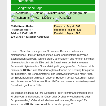
Internetseite
Geografische Lage
01824
Kurort Rathen
Person pro Tag ab:
30€
Pötzschaer Weg 4-7
Doppelzi. p. Tag ab:
52€
Telefon: 035021 99930
Einzelzi. p. Tag ab:
30€
130 Betten + zusätzlich Aufbettung
Unsere Gästehäuser liegen ca. 35 km von Dresden entfernt im
malerischen Luftkurort Rathen mitten in der landschaftlich reizvollen
Sächsischen Schweiz. Von unseren Gästehäusern aus können Sie einen
direkten Ausblick auf die Elbe und die Bastei, eine der bekanntesten
Sehenswürdigkeiten des Elbsandsteingebirges, genießen. Es bieten sich
zahlreiche
Kletter
- und Wandermöglichkeiten wie die Festung Königstein,
der Lilienstein, die Schrammsteine, der Malerweg und vieles mehr. Auch
der Elberadweg führt direkt an unseren Häusern vorbei. Außerdem liegen
auch interessante Städte wie Pirna, Meißen und unsere Landeshauptstadt
Dresden in greifbarer Nähe.
Sie suchen ein Haus für Ihre Gemeinde- oder Konfirmandenfreizeit, Ihre
Kirchenvorstandsklausur, Ihr Chor- oder Orchesterwochenende oder
Gruppenausflug? Oder eine Urlaubsunterkunft, ein „Basislager“ für
Wander- und
Klettertouren
mit Ihrer Familiengruppe?