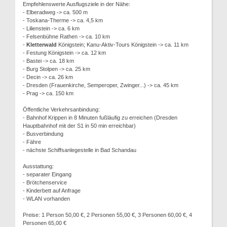
Empfehlenswerte Ausflugsziele in der Nähe:
- Elberadweg -> ca. 500 m
- Toskana-Therme -> ca. 4,5 km
- Lilienstein -> ca. 6 km
- Felsenbühne Rathen -> ca. 10 km
-
Kletterwald
Königstein; Kanu-Aktiv-Tours Königstein -> ca. 11 km
- Festung Königstein -> ca. 12 km
- Bastei -> ca. 18 km
- Burg Stolpen -> ca. 25 km
- Decin -> ca. 26 km
- Dresden (Frauenkirche, Semperoper, Zwinger...) -> ca. 45 km
- Prag -> ca. 150 km
Öffentliche Verkehrsanbindung:
- Bahnhof Krippen in 8 Minuten fußläufig zu erreichen (Dresden
Hauptbahnhof mit der S1 in 50 min erreichbar)
- Busverbindung
- Fähre
- nächste Schiffsanlegestelle in Bad Schandau
Ausstattung:
- separater Eingang
- Brötchenservice
- Kinderbett auf Anfrage
- WLAN vorhanden
Preise: 1 Person 50,00 €, 2 Personen 55,00 €, 3 Personen 60,00 €, 4
Personen 65,00 €