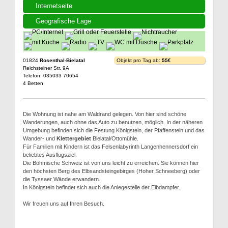
Internetseite
Geografische Lage
01824
Rosenthal-Bielatal
Objekt pro Tag ab:
55€
Reichsteiner Str. 9A
Telefon: 035033 70654
4 Betten
Die Wohnung ist nahe am Waldrand gelegen. Von hier sind schöne
Wanderungen, auch ohne das Auto zu benutzen, möglich. In der näheren
Umgebung befinden sich die Festung Königstein, der Pfaffenstein und das
Wander- und
Klettergebiet
Bielatal/Ottomühle.
Für Familien mit Kindern ist das Felsenlabyrinth Langenhennersdorf ein
beliebtes Ausflugsziel.
Die Böhmische Schweiz ist von uns leicht zu erreichen. Sie können hier
den höchsten Berg des Elbsandsteingebirges (Hoher Schneeberg) oder
die Tyssaer Wände erwandern.
In Königstein befindet sich auch die Anlegestelle der Elbdampfer.
Wir freuen uns auf Ihren Besuch.