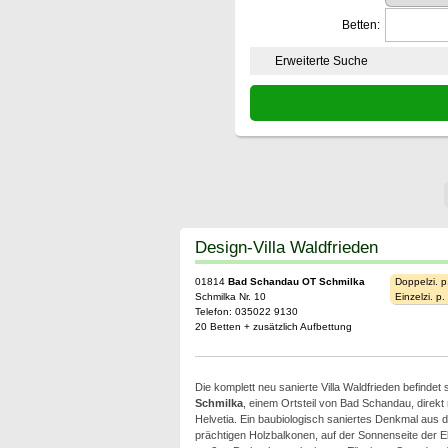
Betten:
Erweiterte Suche
Design-Villa Waldfrieden
01814
Bad Schandau OT Schmilka
Doppelzi. p
Schmilka Nr. 10
Einzelzi. p
Telefon: 035022 9130
20 Betten + zusätzlich Aufbettung
Die komplett neu sanierte Villa Waldfrieden befindet s
Schmilka
, einem Ortsteil von Bad Schandau, direkt
Helvetia. Ein baubiologisch saniertes Denkmal aus 
prächtigen Holzbalkonen, auf der Sonnenseite der El