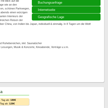
mit Blick auf die
Buchungsanfrage
age wie an den
ölzen, schönen Parkwegen,
Internetseite
 abends einen würzigen
anten Interieurs der
Geografische Lage
lreichen Reisen der
r China, von Indien bis Japan, individuell & einmalig. In 8 Tagen um die Welt!
 Ruhebereichen, inkl. Saunatücher
, Lesungen, Musik & Konzerte, Kinoabende, Vorträge u.v.m.
ia
. Tag ab:
188€
. Tag ab:
128€