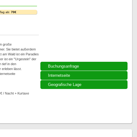
 Tag ab:
70€
qm große
r. Sie bietet außerdem
kt am Wald ist ein Paradies
er ist ein "Urgestein" der
tief in den
Buchungsanfrage
 erleben lässt.
ternetseite
Internetseite
Geografische Lage
 € / Nacht + Kurtaxe