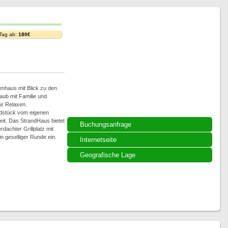
 Tag ab:
180€
nhaus mit Blick zu den
aub mit Familie und
r Relaxen.
ndstück vom eigenen
it. Das StrandHaus bietet
Buchungsanfrage
dachter Grillplatz mit
n geselliger Runde ein.
Internetseite
Geografische Lage