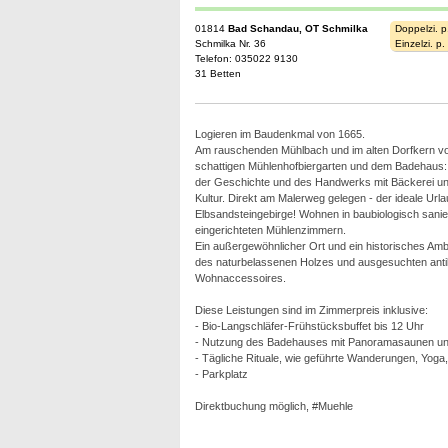
01814
Bad Schandau, OT Schmilka
Doppelzi. p
Schmilka Nr. 36
Einzelzi. p
Telefon: 035022 9130
31 Betten
Logieren im Baudenkmal von 1665.
Am rauschenden Mühlbach und im alten Dorfkern v
schattigen Mühlenhofbiergarten und dem Badehaus: 
der Geschichte und des Handwerks mit Bäckerei un
Kultur. Direkt am Malerweg gelegen - der ideale Urla
Elbsandsteingebirge! Wohnen in baubiologisch saniert
eingerichteten Mühlenzimmern.
Ein außergewöhnlicher Ort und ein historisches Amb
des naturbelassenen Holzes und ausgesuchten ant
Wohnaccessoires.
Diese Leistungen sind im Zimmerpreis inklusive:
- Bio-Langschläfer-Frühstücksbuffet bis 12 Uhr
- Nutzung des Badehauses mit Panoramasaunen und
- Tägliche Rituale, wie geführte Wanderungen, Yoga
- Parkplatz
Direktbuchung möglich, #Muehle