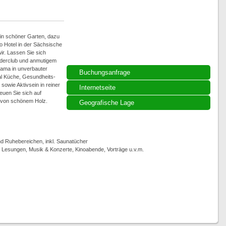
, ein schöner Garten, dazu
 Hotel in der Sächsische
ir. Lassen Sie sich
derclub und anmutigem
rama in unverbauter
Buchungsanfrage
tal Küche, Gesundheits-
owie Aktivsein in reiner
Internetseite
euen Sie sich auf
e von schönem Holz.
Geografische Lage
 Ruhebereichen, inkl. Saunatücher
, Lesungen, Musik & Konzerte, Kinoabende, Vorträge u.v.m.