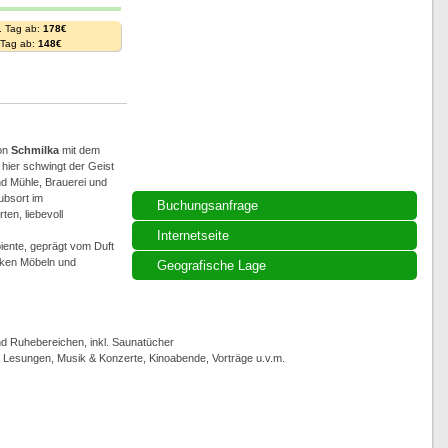
. Tag ab:
178€
. Tag ab:
148€
on
Schmilka
mit dem
hier schwingt der Geist
d Mühle, Brauerei und
ubsort im
Buchungsanfrage
en, liebevoll
Internetseite
iente, geprägt vom Duft
iken Möbeln und
Geografische Lage
 Ruhebereichen, inkl. Saunatücher
, Lesungen, Musik & Konzerte, Kinoabende, Vorträge u.v.m.