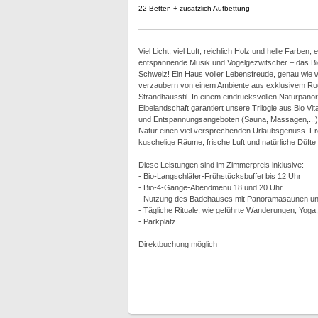
22 Betten + zusätzlich Aufbettung
Viel Licht, viel Luft, reichlich Holz und helle Farben
entspannende Musik und Vogelgezwitscher – das Bio
Schweiz! Ein Haus voller Lebensfreude, genau wie w
verzaubern von einem Ambiente aus exklusivem Ru
Strandhausstil. In einem eindrucksvollen Naturpano
Elbelandschaft garantiert unsere Trilogie aus Bio Vi
und Entspannungsangeboten (Sauna, Massagen,...) s
Natur einen viel versprechenden Urlaubsgenuss. Fr
kuschelige Räume, frische Luft und natürliche Düft
Diese Leistungen sind im Zimmerpreis inklusive:
- Bio-Langschläfer-Frühstücksbuffet bis 12 Uhr
- Bio-4-Gänge-Abendmenü 18 und 20 Uhr
- Nutzung des Badehauses mit Panoramasaunen und
- Tägliche Rituale, wie geführte Wanderungen, Yoga
- Parkplatz
Direktbuchung möglich