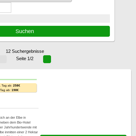
12 Suchergebnisse
Seite 1/2
. Tag ab:
258€
. Tag ab:
198€
ich an der Elbe in
 neben dem Bio-Hotel
der Jahrhundertwende mit
be inmitten einer 2 Hektar