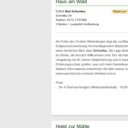
Haus am Wald
01814
Bad Schandau
Objekt pro
Schmilka 54
Telefon: 0172 7737980
2 Betten + zusätzlich Aufbettung
Am Fuße des Großen Winterberges liegt die ca.68
Erdgeschosswohnung mit innenliegendem Badezimme
einen herrlichen Blick über
Schmilka
. Die Lage dire
für Kinder, die herzlich Willkommen sind. Der Vermiet
Umgebung mit 40 Jahren Walderfahrung und er kann 
Erfahrungsschatz greifen, was sich beim Kaminfeuer
Weitere Informationen entnehmen Sie bitte meiner In
www.saechsische-schweiz.info/fewo-kurze.
Preis:
... für 4 Übernachtungen (Mindestaufenthalt) - 70,00
Hotel zur Mühle