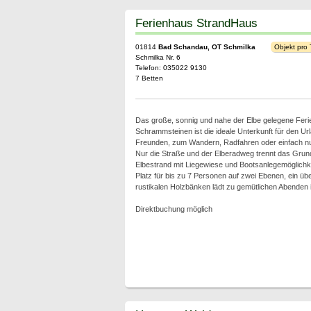
Ferienhaus StrandHaus
01814
Bad Schandau, OT Schmilka
Objekt pro
Schmilka Nr. 6
Telefon: 035022 9130
7 Betten
Das große, sonnig und nahe der Elbe gelegene Ferie
Schrammsteinen ist die ideale Unterkunft für den Url
Freunden, zum Wandern, Radfahren oder einfach nu
Nur die Straße und der Elberadweg trennt das Gru
Elbestrand mit Liegewiese und Bootsanlegemöglichke
Platz für bis zu 7 Personen auf zwei Ebenen, ein über
rustikalen Holzbänken lädt zu gemütlichen Abenden i
Direktbuchung möglich