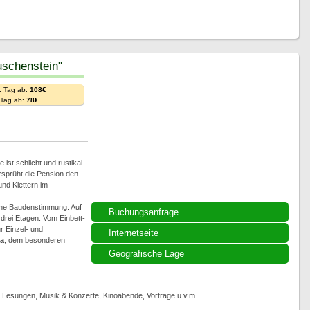
schenstein"
. Tag ab:
108€
. Tag ab:
78€
ist schlicht und rustikal
rsprüht die Pension den
d Klettern im
che Baudenstimmung. Auf
Buchungsanfrage
rei Etagen. Vom Einbett-
r Einzel- und
Internetseite
a
, dem besonderen
Geografische Lage
, Lesungen, Musik & Konzerte, Kinoabende, Vorträge u.v.m.