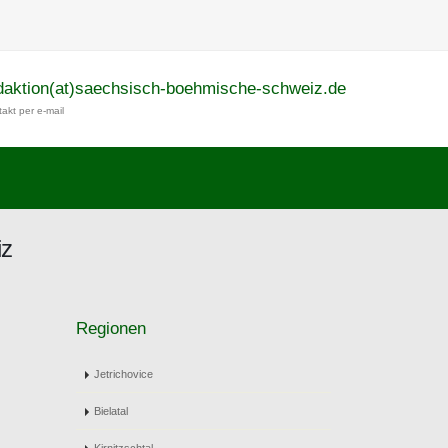
daktion(at)saechsisch-boehmische-schweiz.de
akt per e-mail
iz
Regionen
Jetrichovice
Bielatal