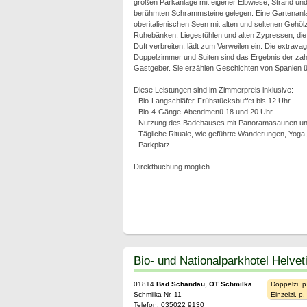
großen Parkanlage mit eigener Elbwiese, Strand und 
berühmten Schrammsteine gelegen. Eine Gartenanl
oberitalienischen Seen mit alten und seltenen Geh
Ruhebänken, Liegestühlen und alten Zypressen, die
Duft verbreiten, lädt zum Verweilen ein. Die extravag
Doppelzimmer und Suiten sind das Ergebnis der zah
Gastgeber. Sie erzählen Geschichten von Spanien übe
Diese Leistungen sind im Zimmerpreis inklusive:
- Bio-Langschläfer-Frühstücksbuffet bis 12 Uhr
- Bio-4-Gänge-Abendmenü 18 und 20 Uhr
- Nutzung des Badehauses mit Panoramasaunen und
- Tägliche Rituale, wie geführte Wanderungen, Yoga
- Parkplatz
Direktbuchung möglich
Bio- und Nationalparkhotel Helvet
01814
Bad Schandau, OT Schmilka
Doppelzi. p
Schmilka Nr. 11
Einzelzi. p
Telefon: 035022 9130