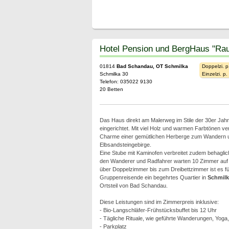
Hotel Pension und BergHaus "Rau
01814
Bad Schandau, OT Schmilka
Doppelzi. p
Schmilka 30
Einzelzi. p
Telefon: 035022 9130
20 Betten
Das Haus direkt am Malerweg im Stile der 30er Jahre 
eingerichtet. Mit viel Holz und warmen Farbtönen ve
Charme einer gemütlichen Herberge zum Wandern un
Elbsandsteingebirge.
Eine Stube mit Kaminofen verbreitet zudem behagli
den Wanderer und Radfahrer warten 10 Zimmer auf d
über Doppelzimmer bis zum Dreibettzimmer ist es fü
Gruppenreisende ein begehrtes Quartier in
Schmilk
Ortsteil von Bad Schandau.
Diese Leistungen sind im Zimmerpreis inklusive:
- Bio-Langschläfer-Frühstücksbuffet bis 12 Uhr
- Tägliche Rituale, wie geführte Wanderungen, Yoga
- Parkplatz