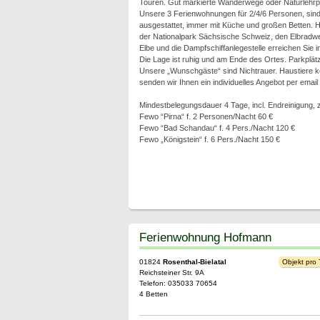
Touren. Gut markierte Wanderwege oder Naturlehrpf
Unsere 3 Ferienwohnungen für 2/4/6 Personen, sind
ausgestattet, immer mit Küche und großen Betten. 
der Nationalpark Sächsische Schweiz, den Elbradw
Elbe und die Dampfschiffanlegestelle erreichen Sie 
Die Lage ist ruhig und am Ende des Ortes. Parkplät
Unsere „Wunschgäste“ sind Nichtrauer. Haustiere kö
senden wir Ihnen ein individuelles Angebot per email
Mindestbelegungsdauer 4 Tage, incl. Endreinigung, z
Fewo “Pirna“ f. 2 Personen/Nacht 60 €
Fewo “Bad Schandau“ f. 4 Pers./Nacht 120 €
Fewo „Königstein“ f. 6 Pers./Nacht 150 €
Ferienwohnung Hofmann
01824
Rosenthal-Bielatal
Objekt pro
Reichsteiner Str. 9A
Telefon: 035033 70654
4 Betten