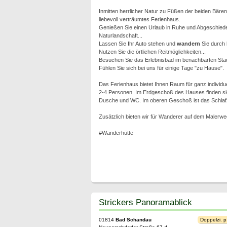
Inmitten herrlicher Natur zu Füßen der beiden Bären
liebevoll verträumtes Ferienhaus.
Genießen Sie einen Urlaub in Ruhe und Abgeschieden
Naturlandschaft...
Lassen Sie Ihr Auto stehen und
wandern
Sie durch b
Nutzen Sie die örtlichen Reitmöglichkeiten...
Besuchen Sie das Erlebnisbad im benachbarten Stad
Fühlen Sie sich bei uns für einige Tage "zu Hause".
Das Ferienhaus bietet Ihnen Raum für ganz individuell
2-4 Personen. Im Erdgeschoß des Hauses finden sie
Dusche und WC. Im oberen Geschoß ist das Schlafzim
Zusätzlich bieten wir für Wanderer auf dem Malerw
#Wanderhütte
Strickers Panoramablick
01814
Bad Schandau
Doppelzi. p