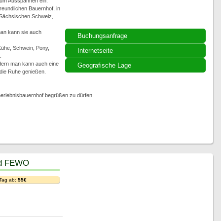
zum Ausspannen ein.
reundlichen Bauernhof, in
r Sächsischen Schweiz,
man kann sie auch
Buchungsanfrage
 Kühe, Schwein, Pony,
Internetseite
.
dern man kann auch eine
Geografische Lage
 die Ruhe genießen.
nerlebnisbauernhof begrüßen zu dürfen.
nd FEWO
 Tag ab:
55€