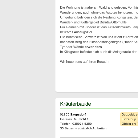
Die Wohnung ist nahe am Waldrand gelegen. Von hi
Wanderungen, auch ohne das Auto zu benutzen, mög
Umgebung befinden sich die Festung Königstein, der
Wander- und Klettergebiet Bielatal/Ottomühle.
Für Familien mit Kindern ist das Felsenlabyrinth La
beliebtes Ausflugsziel.
Die Böhmische Schweiz ist von uns leicht zu erreich
höchsten Berg des Elbsandsteingebirges (Hoher Sc
Tyssaer Wände
erwandern
.
In Königstein befindet sich auch die Anlegestelle der
Wir freuen uns auf Ihren Besuch.
Kräuterbaude
01855
Saupsdorf
Doppelzi. p
Hinteres Räumicht 18
Einzelzi. p
Telefon: 035974 5250
Objekt pro
35 Betten + zusätzlich Aufbettung