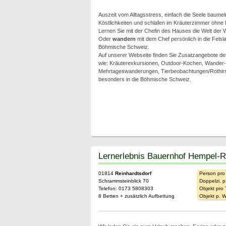
Auszeit vom Alltagsstress, einfach die Seele baumel
Köstlichkeiten und schlafen im Kräuterzimmer ohne
Lernen Sie mit der Chefin des Hauses die Welt der 
Oder
wandern
mit dem Chef persönlich in die Fels
Böhmische Schweiz.
Auf unserer Webseite finden Sie Zusatzangebote 
wie: Kräuterexkursionen, Outdoor-Kochen, Wander-
Mehrtageswanderungen, Tierbeobachtungen/Rothirsc
besonders in die Böhmische Schweiz.
Lernerlebnis Bauernhof Hempel-
01814
Reinhardtsdorf
Person pro
Schrammsteinblick 70
Doppelzi. p
Telefon: 0173 5808303
Objekt pro
8 Betten + zusätzlich Aufbettung
Objekt p. 