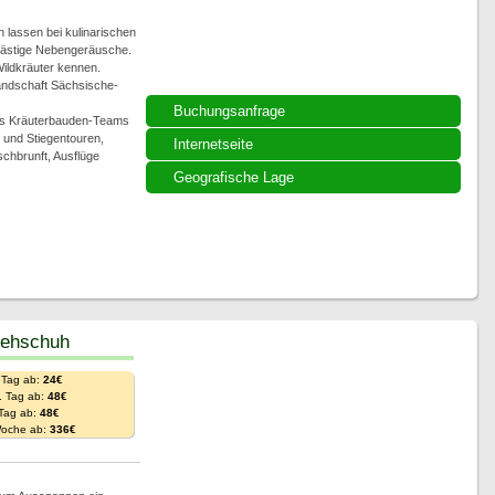
n lassen bei kulinarischen
 lästige Nebengeräusche.
Wildkräuter kennen.
landschaft Sächsische-
Buchungsanfrage
des Kräuterbauden-Teams
 und Stiegentouren,
Internetseite
hbrunft, Ausflüge
Geografische Lage
Rehschuh
 Tag ab:
24€
. Tag ab:
48€
 Tag ab:
48€
Woche ab:
336€