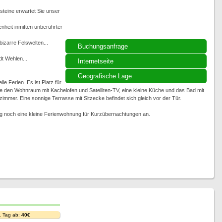
steine erwartet Sie unser
heit inmitten unberührter
izarre Felswelten...
Buchungsanfrage
t Wehlen...
Internetseite
Geografische Lage
e Ferien. Es ist Platz für
 den Wohnraum mit Kachelofen und Satelliten-TV, eine kleine Küche und das Bad mit
mer. Eine sonnige Terrasse mit Sitzecke befindet sich gleich vor der Tür.
eg noch eine kleine Ferienwohnung für Kurzübernachtungen an.
. Tag ab:
40€