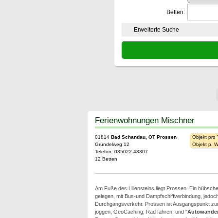
Betten:
Erweiterte Suche
Ferienwohnungen Mischner
01814
Bad Schandau, OT Prossen
Objekt pro
Gründelweg 12
Objekt p. 
Telefon: 035022-43307
12 Betten
Am Fuße des Liliensteins liegt Prossen. Ein hübscher
gelegen, mit Bus-und Dampfschiffverbindung, jedoc
Durchgangsverkehr. Prossen ist Ausgangspunkt z
joggen, GeoCaching, Rad fahren, und "
Autowande