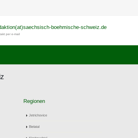
daktion(at)saechsisch-boehmische-schweiz.de
akt per e-mail
iz
Regionen
Jetrichovice
Bielatal