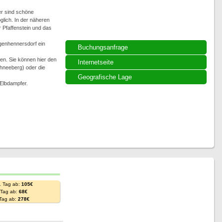
er sind schöne
lich. In der näheren
 Pfaffenstein und das
ngenhennersdorf ein
Buchungsanfrage
en. Sie können hier den
Internetseite
hneeberg) oder die
Geografische Lage
 Elbdampfer.
. Tag ab:
105€
. Tag ab:
68€
 Tag ab:
278€