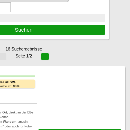
16 Suchergebnisse
Seite 1/2
 Tag ab:
60€
Woche ab:
350€
 Ort, direkt an der Elbe
h ohne
um
Wandern
, angeln,
rn
" oder auch für Foto-