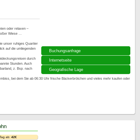
ten oder relaxen –
großer Wiese …
ie unser ruhiges Quartier
lick auf die umliegenden
Buchungsanfrage
ntdeckungsreisen durch
Internetseite
spannte Stunden. Auch
arland, z. Bsp. nach
Geografische Lage
n/Imbiss, bei dem Sie ab 06:30 Uhr frische Bäckerbrötchen und vieles mehr kaufen oder
ohn
 Tag ab:
42€