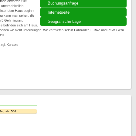
ade erwarten Sie!
Buchungsanfrage
 unterschiedlich
Hinter dem Haus beginnt
Internetseite
eg kann man sehen, die
in 5 Gehminuten.
Geografische Lage
ze befinden sich am Haus.
nnen wir nicht unterbringen. Wir vermieten selbst Fahrräder, E-Bike und PKW. Gern
 zu.
zgl. Kurtaxe
 Tag ab:
55€