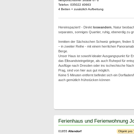
Neuporschdorfer Straße 67 d
Telefon: 035022 40663
4 Betten + zusätzlich Aufbettung
Hereinspaziert! - Direkt
loswandern
, Natur beobach
separates, sonniges Quartier, ruhig, ebenerdig zu 
Inmitten der Sächsischen Schweiz gelegen, finden S
– in zweiter Reihe - mit einem herrlichen Panoramab
Berge.
Unser Haus ist sowohl idealer Ausgangspunkt für E
das Elbsandsteingebirge, als auch Ruhepol für ent
Ausflüge nach Dresden oder ins tschechische Nachb
Prag, sind von hier aus gut möglich.
Keine 5 Minuten entfernt befindet sich ein Dorflade
auch gemütlich frühstücken können
Ferienhaus und Ferienwohnung J
01855
Altendorf
Objekt pro