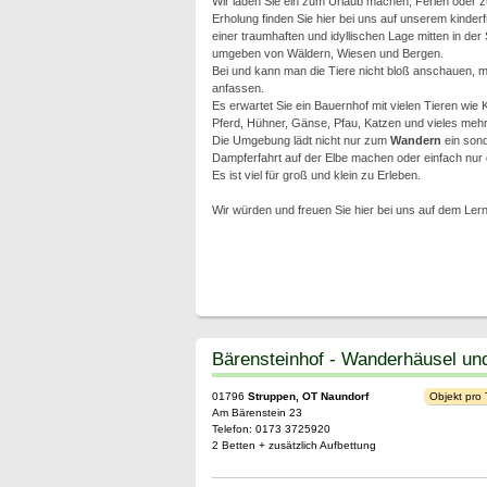
Wir laden Sie ein zum Urlaub machen, Ferien oder 
Erholung finden Sie hier bei uns auf unserem kinderf
einer traumhaften und idyllischen Lage mitten in de
umgeben von Wäldern, Wiesen und Bergen.
Bei und kann man die Tiere nicht bloß anschauen, 
anfassen.
Es erwartet Sie ein Bauernhof mit vielen Tieren wie
Pferd, Hühner, Gänse, Pfau, Katzen und vieles mehr
Die Umgebung lädt nicht nur zum
Wandern
ein son
Dampferfahrt auf der Elbe machen oder einfach nur
Es ist viel für groß und klein zu Erleben.
Wir würden und freuen Sie hier bei uns auf dem Ler
Bärensteinhof - Wanderhäusel u
01796
Struppen, OT Naundorf
Objekt pro
Am Bärenstein 23
Telefon: 0173 3725920
2 Betten + zusätzlich Aufbettung