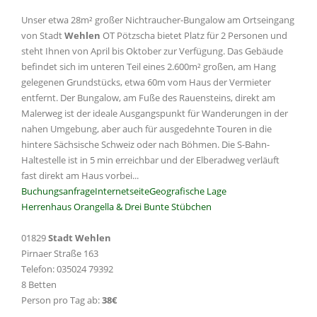
Unser etwa 28m² großer Nichtraucher-Bungalow am Ortseingang
von Stadt
Wehlen
OT Pötzscha bietet Platz für 2 Personen und
steht Ihnen von April bis Oktober zur Verfügung. Das Gebäude
befindet sich im unteren Teil eines 2.600m² großen, am Hang
gelegenen Grundstücks, etwa 60m vom Haus der Vermieter
entfernt. Der Bungalow, am Fuße des Rauensteins, direkt am
Malerweg ist der ideale Ausgangspunkt für Wanderungen in der
nahen Umgebung, aber auch für ausgedehnte Touren in die
hintere Sächsische Schweiz oder nach Böhmen. Die S-Bahn-
Haltestelle ist in 5 min erreichbar und der Elberadweg verläuft
fast direkt am Haus vorbei...
Buchungsanfrage
Internetseite
Geografische Lage
Herrenhaus Orangella & Drei Bunte Stübchen
01829
Stadt Wehlen
Pirnaer Straße 163
Telefon: 035024 79392
8 Betten
Person pro Tag ab:
38€