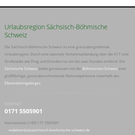
Urlaubsregion Sächsisch-Böhmische
Schweiz
Die Sächsisch-Böhmische Schweiz ist eine grenzübergreifende
Urlaubsregion. Durch eine optimale Verkehrsanbindung über die A17 sind
Großstädte wie Prag und Dresden nur ein bis zwei Stunden entfernt. Die
Sächsische Schweiz
bildet gemeinsam mit der
Böhmischen Schweiz
eine
großflächige, grenzüberschreitende Nationalparkzone innerhalb des
Elbsandsteingebirges
.
KONTAKT
0171 5505901
International: (+49) 171 5505901
redaktion(at)saechsisch-boehmische-schweiz.de