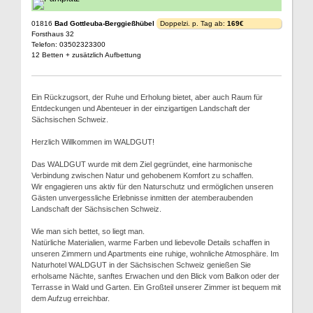
01816
Bad Gottleuba-Berggießhübel
Doppelzi. p. Tag ab:
169€
Forsthaus 32
Telefon: 03502323300
12 Betten + zusätzlich Aufbettung
Ein Rückzugsort, der Ruhe und Erholung bietet, aber auch Raum für
Entdeckungen und Abenteuer in der einzigartigen Landschaft der
Sächsischen Schweiz.
Herzlich Willkommen im WALDGUT!
Das WALDGUT wurde mit dem Ziel gegründet, eine harmonische
Verbindung zwischen Natur und gehobenem Komfort zu schaffen.
Wir engagieren uns aktiv für den Naturschutz und ermöglichen unseren
Gästen unvergessliche Erlebnisse inmitten der atemberaubenden
Landschaft der Sächsischen Schweiz.
Wie man sich bettet, so liegt man.
Natürliche Materialien, warme Farben und liebevolle Details schaffen in
unseren Zimmern und Apartments eine ruhige, wohnliche Atmosphäre. Im
Naturhotel WALDGUT in der Sächsischen Schweiz genießen Sie
erholsame Nächte, sanftes Erwachen und den Blick vom Balkon oder der
Terrasse in Wald und Garten. Ein Großteil unserer Zimmer ist bequem mit
dem Aufzug erreichbar.