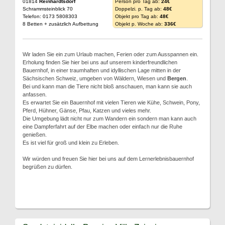
01814
Reinhardtsdorf
Person pro Tag ab:
24€
Schrammsteinblick 70
Doppelzi. p. Tag ab:
48€
Telefon: 0173 5808303
Objekt pro Tag ab:
48€
8 Betten + zusätzlich Aufbettung
Objekt p. Woche ab:
336€
Wir laden Sie ein zum Urlaub machen, Ferien oder zum Ausspannen ein.
Erholung finden Sie hier bei uns auf unserem kinderfreundlichen
Bauernhof, in einer traumhaften und idyllischen Lage mitten in der
Sächsischen Schweiz, umgeben von Wäldern, Wiesen und
Bergen
.
Bei und kann man die Tiere nicht bloß anschauen, man kann sie auch
anfassen.
Es erwartet Sie ein Bauernhof mit vielen Tieren wie Kühe, Schwein, Pony,
Pferd, Hühner, Gänse, Pfau, Katzen und vieles mehr.
Die Umgebung lädt nicht nur zum Wandern ein sondern man kann auch
eine Dampferfahrt auf der Elbe machen oder einfach nur die Ruhe
genießen.
Es ist viel für groß und klein zu Erleben.
Wir würden und freuen Sie hier bei uns auf dem Lernerlebnisbauernhof
begrüßen zu dürfen.