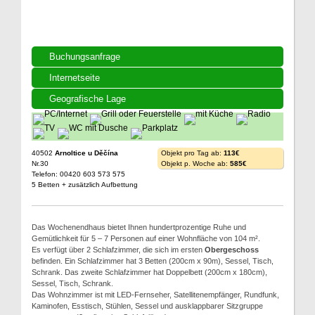
Buchungsanfrage
Internetseite
Geografische Lage
40502
Arnoltice u Děčína
Objekt pro Tag ab:
113€
Nr.30
Objekt p. Woche ab:
585€
Telefon: 00420 603 573 575
5 Betten + zusätzlich Aufbettung
Das Wochenendhaus bietet Ihnen hundertprozentige Ruhe und
Gemütlichkeit für 5 – 7 Personen auf einer Wohnfläche von 104 m².
Es verfügt über 2 Schlafzimmer, die sich im ersten
Obergeschoss
befinden. Ein Schlafzimmer hat 3 Betten (200cm x 90m), Sessel, Tisch,
Schrank. Das zweite Schlafzimmer hat Doppelbett (200cm x 180cm),
Sessel, Tisch, Schrank.
Das Wohnzimmer ist mit LED-Fernseher, Satellitenempfänger, Rundfunk,
Kaminofen, Esstisch, Stühlen, Sessel und ausklappbarer Sitzgruppe