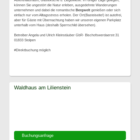
Aufenthaltsraum, Gästeküche u. Liegewiese. In ruhiger Lage gelegen,
können Sie ungestört die Natur erleben, ausgedehnte Wanderungen
unternehmen und dabei die romantische
Bergwelt
genießen oder sich
einfach nur vom Alltagsstress erholen. Der Ort(Basteiseite!) ist autofrei,
aber für Gäste mit Übernachtung haben wir unseren eigenen Parkplatz
unterhalb vom Haus (deshalb Sperrschild übersehen).
Betreiber Angela und Ulrich Kleinstäuber GbR- Bischofswerdaerstr.31
01833 Stolpen
#Direktbuchung möglich
Waldhaus am Lilienstein
Buchungsanfrage