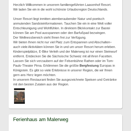
Herzlich Willkommen in unserem familiengeführten Laasenhof Resort.
Wir laden Sie ein in die wohl schönste Urlaubsregion Deutschlands.
Unser Resort liegt inmitten atemberaubender Natur und poetisch
anmutenden Sandsteinformationen. Tauchen Sie ein in eine Welt voller
Entschleunigung und Wohlfühlen. In direktem Blickkontakt zur Bastei
können Sie am Pool ausspannen oder den Barfußpad bezwingen.
Der Wellnessbereich steht Ihnen frei zur Verfügung.
Wir bieten Ihnen nicht nur viel Platz zum Entspannen und Abschalten–
auch viele Aktivitäten können Sie in und um unser Resort herum erleben.
Kinderspielplätze, E-Bike Verleih und der Malerweg ist nur einen Steinwurf
entfernt. Entdecken Sie die Sächsische Schweiz mit all ihren Facetten.
Lassen Sie sich verzaubern auf der Felsenbühne Rathen oder im Tom-
Pauls-Theater Pirna. Erklimmen Sie die größte
Bergfestung
Europas in
Königstein. Es gibt so viele Erlebnisse in unserer Region, die wir Ihnen
gern ans Herz legen möchten.
In unserem Restaurant finden Sie ausgezeichnete Speisen und Getränke
mit den besten Zutaten aus der Region.
Ferienhaus am Malerweg