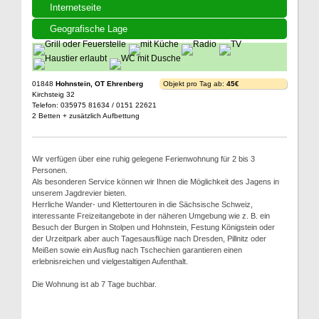
Internetseite
Geografische Lage
01848
Hohnstein, OT Ehrenberg
Objekt pro Tag ab:
45€
Kirchsteig 32
Telefon: 035975 81634 / 0151 22621
2 Betten + zusätzlich Aufbettung
Wir verfügen über eine ruhig gelegene Ferienwohnung für 2 bis 3
Personen.
Als besonderen Service können wir Ihnen die Möglichkeit des Jagens in
unserem Jagdrevier bieten.
Herrliche Wander- und Klettertouren in die Sächsische Schweiz,
interessante Freizeitangebote in der näheren Umgebung wie z. B. ein
Besuch der Burgen in Stolpen und Hohnstein, Festung Königstein oder
der Urzeitpark aber auch Tagesausflüge nach Dresden, Pillnitz oder
Meißen sowie ein Ausflug nach Tschechien garantieren einen
erlebnisreichen und vielgestaltigen Aufenthalt.
Die Wohnung ist ab 7 Tage buchbar.