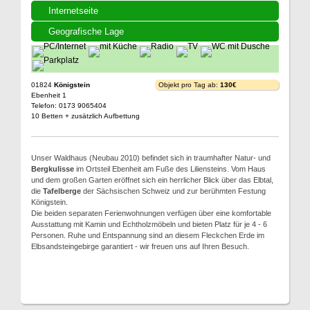
Internetseite
Geografische Lage
01824
Königstein
Objekt pro Tag ab:
130€
Ebenheit 1
Telefon: 0173 9065404
10 Betten + zusätzlich Aufbettung
Unser Waldhaus (Neubau 2010) befindet sich in traumhafter Natur- und
Bergkulisse
im Ortsteil Ebenheit am Fuße des Liliensteins. Vom Haus
und dem großen Garten eröffnet sich ein herrlicher Blick über das Elbtal,
die
Tafelberge
der Sächsischen Schweiz und zur berühmten Festung
Königstein.
Die beiden separaten Ferienwohnungen verfügen über eine komfortable
Ausstattung mit Kamin und Echtholzmöbeln und bieten Platz für je 4 - 6
Personen. Ruhe und Entspannung sind an diesem Fleckchen Erde im
Elbsandsteingebirge garantiert - wir freuen uns auf Ihren Besuch.