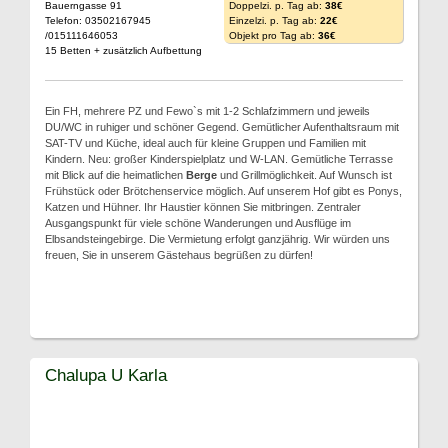
Bauerngasse 91
Doppelzi. p. Tag ab:
38€
Telefon: 03502167945
Einzelzi. p. Tag ab:
22€
/015111646053
Objekt pro Tag ab:
36€
15 Betten + zusätzlich Aufbettung
Ein FH, mehrere PZ und Fewo`s mit 1-2 Schlafzimmern und jeweils
DU/WC in ruhiger und schöner Gegend. Gemütlicher Aufenthaltsraum mit
SAT-TV und Küche, ideal auch für kleine Gruppen und Familien mit
Kindern. Neu: großer Kinderspielplatz und W-LAN. Gemütliche Terrasse
mit Blick auf die heimatlichen
Berge
und Grillmöglichkeit. Auf Wunsch ist
Frühstück oder Brötchenservice möglich. Auf unserem Hof gibt es Ponys,
Katzen und Hühner. Ihr Haustier können Sie mitbringen. Zentraler
Ausgangspunkt für viele schöne Wanderungen und Ausflüge im
Elbsandsteingebirge. Die Vermietung erfolgt ganzjährig. Wir würden uns
freuen, Sie in unserem Gästehaus begrüßen zu dürfen!
Chalupa U Karla