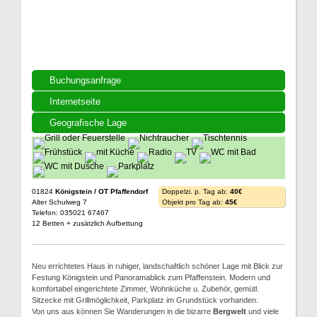
Buchungsanfrage
Internetseite
Geografische Lage
01824
Königstein / OT Pfaffendorf
Doppelzi. p. Tag ab:
40€
Alter Schulweg 7
Objekt pro Tag ab:
45€
Telefon: 035021 67467
12 Betten + zusätzlich Aufbettung
Neu errichtetes Haus in ruhiger, landschaftlich schöner Lage mit Blick zur
Festung Königstein und Panoramablick zum Pfaffenstein. Modern und
komfortabel eingerichtete Zimmer, Wohnküche u. Zubehör, gemütl.
Sitzecke mit Grillmöglichkeit, Parkplatz im Grundstück vorhanden.
Von uns aus können Sie Wanderungen in die bizarre
Bergwelt
und viele