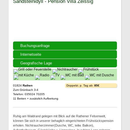
Sandsteinidyll - Pension Villa Zeissig
Buchungsanfrage
Internetseite
Geografische Lage
01824
Rathen
Doppelzi. p. Tag ab:
85€
Zum Grünbach 3-4
Telefon: 035024 70205
11 Betten + zusätzlich Aufbettung
Ruhig am Waldrand gelegen mit Blick auf die Rathener Felsenwelt,
können Sie sich in unserer behaglich eingerichteten Frühstückspension
erholen. Nichtraucherzimmer(Dusche, WC, teilw. Balkon),