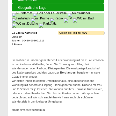
Geografische Lage
CZ
Ceska Kamenice
Objekt pro Tag ab:
50€
Liska 39
Telefon: 00420 602651713
4 Betten
Sie wohnen in unserer gemütlichen Ferienwohnung mit bis zu 4 Personen.
In unmittelbarer Waldnähe, finden Sie Erholung vom Alltag, bei
Wanderungen oder Rad-und Kletterpartien. Die einzigartige Landschaft
des Nationalparkes und des Lausitzer
Berglandes
, begeistern unsere
Gäste immer wieder.
Wir bieten Ihnen im echten Umgebindehaus, eine abgeschlossene
Wohnung mit seperaten Eingang. Dazu gehören Küche, Dusche mit WC
und 2 Zimmer mit je 2 Betten. Sie können auf Ihrer Terrasse frühstücken,
oder auch den überdachten Sitzplatz im Garten nutzen. Wir sprechen
deutsch und auf Wunsch empfehlen wir Ihnen auch die schönsten
Wanderziele in unmittelbarer Umgebung.
email: simsos@seznam.cz