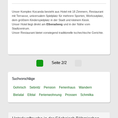
Unser Komplex Kocanda besteht aus Hotel mit 18 Zimmern, Restaurant
mit Terrasse, universalem Spielplatz für mehrere Sporten, Workoutplatz,
dem größtem Kinderspielplatz in der Stadt und kleinem Kiosk.
Unser Hotel liegt direkt am
Elberadweg
und in der Nähe vom
Stadtzentrum.
Unser Restaurant bietet vorwiegend traditionelle tschechische Gerichte.
Seite 2/2
Suchvorschläge
Gohrisch
Sebnitz
Pension
Ferienhaus
Wandern
Bielatal
Elbtal
Ferienwohnung
Prossen
Schmilka