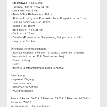
-
Elberadweg
-> ca. 500 m
- Toskana-Therme -> ca. 4,5 km
- Lilienstein -> ca. 6 km
- Felsenbühne Rathen -> ca. 10 km
- Kletterwald Königstein; Kanu-Aktiv-Tours Königstein -> ca. 11 km
- Festung Königstein -> ca. 12 km
- Bastei -> ca. 18 km
- Burg Stolpen -> ca. 25 km
- Decin -> ca. 26 km
- Dresden (Frauenkirche, Semperoper, Zwinger...) -> ca. 45 km
- Prag -> ca. 150 km
Öffentliche Verkehrsanbindung:
- Bahnhof Krippen in 8 Minuten fußläufig zu erreichen (Dresden
Hauptbahnhof mit der S1 in 50 min erreichbar)
- Busverbindung
- Fähre
- nächste Schiffsanlegestelle in Bad Schandau
Ausstattung:
- separater Eingang
- Brötchenservice
- Kinderbett auf Anfrage
- WLAN vorhanden
Preise: 1 Person 50,00 €, 2 Personen 55,00 €, 3 Personen 60,00 €, 4
Personen 65,00 €
Vermietung: ab 5 Übernachtungen