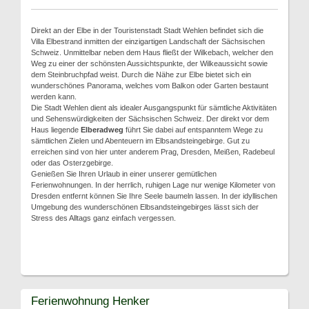
Direkt an der Elbe in der Touristenstadt Stadt Wehlen befindet sich die
Villa Elbestrand inmitten der einzigartigen Landschaft der Sächsischen
Schweiz. Unmittelbar neben dem Haus fließt der Wilkebach, welcher den
Weg zu einer der schönsten Aussichtspunkte, der Wilkeaussicht sowie
dem Steinbruchpfad weist. Durch die Nähe zur Elbe bietet sich ein
wunderschönes Panorama, welches vom Balkon oder Garten bestaunt
werden kann.
Die Stadt Wehlen dient als idealer Ausgangspunkt für sämtliche Aktivitäten
und Sehenswürdigkeiten der Sächsischen Schweiz. Der direkt vor dem
Haus liegende
Elberadweg
führt Sie dabei auf entspanntem Wege zu
sämtlichen Zielen und Abenteuern im Elbsandsteingebirge. Gut zu
erreichen sind von hier unter anderem Prag, Dresden, Meißen, Radebeul
oder das Osterzgebirge.
Genießen Sie Ihren Urlaub in einer unserer gemütlichen
Ferienwohnungen. In der herrlich, ruhigen Lage nur wenige Kilometer von
Dresden entfernt können Sie Ihre Seele baumeln lassen. In der idyllischen
Umgebung des wunderschönen Elbsandsteingebirges lässt sich der
Stress des Alltags ganz einfach vergessen.
Ferienwohnung Henker