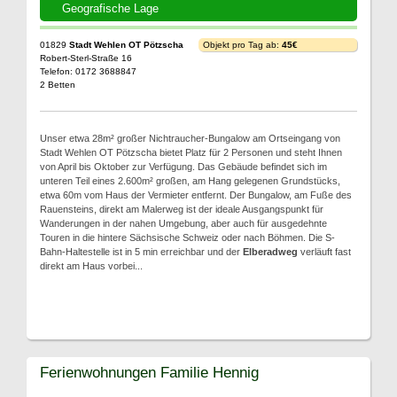
Geografische Lage
01829
Stadt Wehlen OT Pötzscha
Objekt pro Tag ab:
45€
Robert-Sterl-Straße 16
Telefon: 0172 3688847
2 Betten
Unser etwa 28m² großer Nichtraucher-Bungalow am Ortseingang von
Stadt Wehlen OT Pötzscha bietet Platz für 2 Personen und steht Ihnen
von April bis Oktober zur Verfügung. Das Gebäude befindet sich im
unteren Teil eines 2.600m² großen, am Hang gelegenen Grundstücks,
etwa 60m vom Haus der Vermieter entfernt. Der Bungalow, am Fuße des
Rauensteins, direkt am Malerweg ist der ideale Ausgangspunkt für
Wanderungen in der nahen Umgebung, aber auch für ausgedehnte
Touren in die hintere Sächsische Schweiz oder nach Böhmen. Die S-
Bahn-Haltestelle ist in 5 min erreichbar und der
Elberadweg
verläuft fast
direkt am Haus vorbei...
Ferienwohnungen Familie Hennig