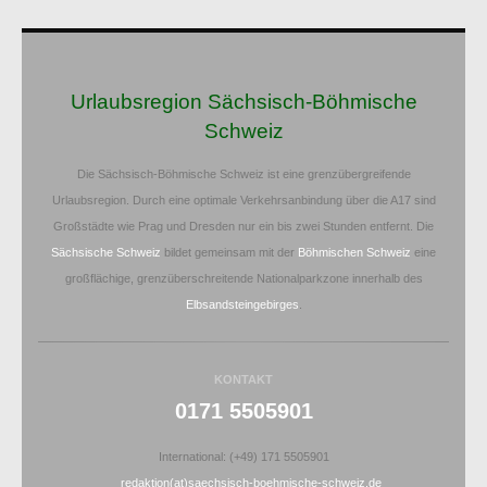
Urlaubsregion Sächsisch-Böhmische
Schweiz
Die Sächsisch-Böhmische Schweiz ist eine grenzübergreifende
Urlaubsregion. Durch eine optimale Verkehrsanbindung über die A17 sind
Großstädte wie Prag und Dresden nur ein bis zwei Stunden entfernt. Die
Sächsische Schweiz
bildet gemeinsam mit der
Böhmischen Schweiz
eine
großflächige, grenzüberschreitende Nationalparkzone innerhalb des
Elbsandsteingebirges
.
KONTAKT
0171 5505901
International: (+49) 171 5505901
redaktion(at)saechsisch-boehmische-schweiz.de