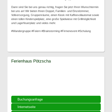
Dann sind Sie bei uns genau richtig, fragen Sie jetzt Ihren Wunschtermin
bei uns an! Wir bieten Ihnen Doppel, Familien- und Einzelzimmer,
Vollversorgung, Gruppenräume, einen Kiosk mit Kaffeevollautomat sowie
einen tollen Kinderspielplatz, eine große Spielwiese mit Grillmöglichkeit
und Lagerfeuerplatz und vieles mehr.
#Wandergruppe #Feiern #Brainstorming #Firmenevent #Schulung
Ferienhaus Pötzscha
Buchungsanfrage
Internetseite