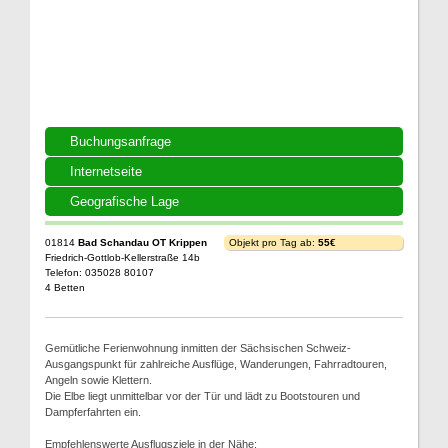
Buchungsanfrage
Internetseite
Geografische Lage
01814
Bad Schandau OT Krippen
Objekt pro Tag ab:
55€
Friedrich-Gottlob-Kellerstraße 14b
Telefon: 035028 80107
4 Betten
Gemütliche Ferienwohnung inmitten der Sächsischen Schweiz-
Ausgangspunkt für zahlreiche Ausflüge, Wanderungen, Fahrradtouren,
Angeln sowie Klettern.
Die Elbe liegt unmittelbar vor der Tür und lädt zu Bootstouren und
Dampferfahrten ein.
Empfehlenswerte Ausflugsziele in der Nähe: