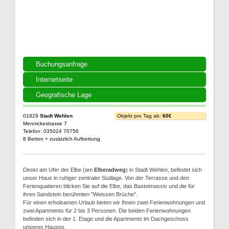
Buchungsanfrage
Internetseite
Geografische Lage
01829
Stadt Wehlen
Objekt pro Tag ab:
60€
Mennickestrasse 7
Telefon: 035024 70756
8 Betten + zusätzlich Aufbettung
Direkt am Ufer der Elbe (am
Elberadweg
) in Stadt Wehlen, befindet sich
unser Haus in ruhiger zentraler Südlage. Von der Terrasse und den
Ferienquatieren blicken Sie auf die Elbe, das Basteimassiv und die für
ihren Sandstein berühmten "Weissen Brüche".
Für einen erholsamen Urlaub bieten wir Ihnen zwei Ferienwohnungen und
zwei Apartments für 2 bis 3 Personen. Die beiden Ferienwohnungen
befinden sich in der 1. Etage und die Apartments im Dachgeschoss
unseres Hauses.