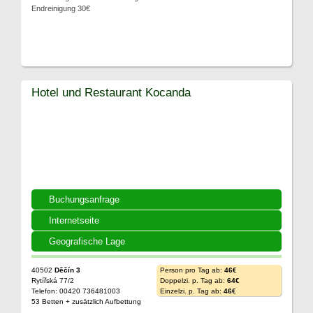
Endreinigung 30€
Hotel und Restaurant Kocanda
Buchungsanfrage
Internetseite
Geografische Lage
40502
Děčín 3
Person pro Tag ab:
46€
Rytířská 77/2
Doppelzi. p. Tag ab:
64€
Telefon: 00420 736481003
Einzelzi. p. Tag ab:
46€
53 Betten + zusätzlich Aufbettung