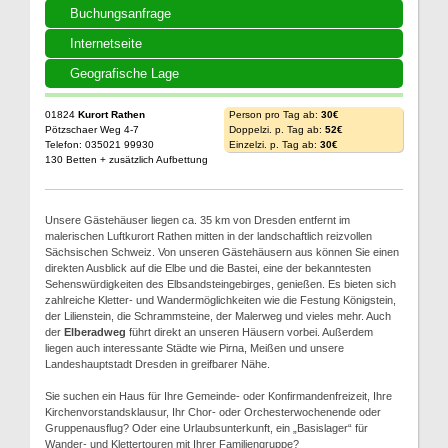
Buchungsanfrage
Internetseite
Geografische Lage
01824
Kurort Rathen
Person pro Tag ab:
30€
Pötzschaer Weg 4-7
Doppelzi. p. Tag ab:
52€
Telefon: 035021 99930
Einzelzi. p. Tag ab:
30€
130 Betten + zusätzlich Aufbettung
Unsere Gästehäuser liegen ca. 35 km von Dresden entfernt im
malerischen Luftkurort Rathen mitten in der landschaftlich reizvollen
Sächsischen Schweiz. Von unseren Gästehäusern aus können Sie einen
direkten Ausblick auf die Elbe und die Bastei, eine der bekanntesten
Sehenswürdigkeiten des Elbsandsteingebirges, genießen. Es bieten sich
zahlreiche Kletter- und Wandermöglichkeiten wie die Festung Königstein,
der Lilienstein, die Schrammsteine, der Malerweg und vieles mehr. Auch
der
Elberadweg
führt direkt an unseren Häusern vorbei. Außerdem
liegen auch interessante Städte wie Pirna, Meißen und unsere
Landeshauptstadt Dresden in greifbarer Nähe.
Sie suchen ein Haus für Ihre Gemeinde- oder Konfirmandenfreizeit, Ihre
Kirchenvorstandsklausur, Ihr Chor- oder Orchesterwochenende oder
Gruppenausflug? Oder eine Urlaubsunterkunft, ein „Basislager“ für
Wander- und Klettertouren mit Ihrer Familiengruppe?