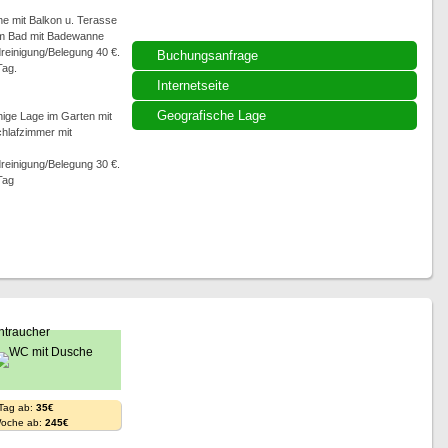
e mit Balkon u. Terasse
ßem Bad mit Badewanne
dreinigung/Belegung 40 €.
Buchungsanfrage
Tag.
Internetseite
Geografische Lage
ige Lage im Garten mit
chlafzimmer mit
dreinigung/Belegung 30 €.
Tag
 Tag ab:
35€
Woche ab:
245€