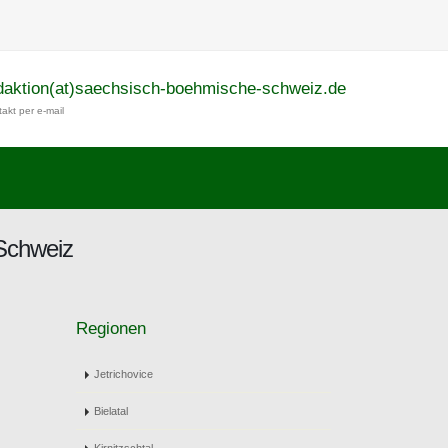
daktion(at)saechsisch-boehmische-schweiz.de
akt per e-mail
Schweiz
Regionen
Jetrichovice
Bielatal