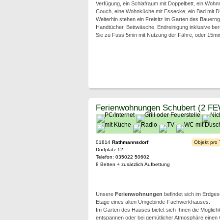
Verfügung, ein Schlafraum mit Doppelbett, ein Wohn
Couch, eine Wohnküche mit Essecke, ein Bad mit
Weiterhin stehen ein Freisitz im Garten des Bauerng
Handtücher, Bettwäsche, Endreinigung inklusive berei
Sie zu Fuss 5min mit Nutzung der Fähre, oder 15min
Ferienwohnungen Schubert (2 F
01814
Rathmannsdorf
Objekt pro
Dorfplatz 12
Telefon: 035022 50602
8 Betten + zusätzlich Aufbettung
Unsere
Ferienwohnungen
befindet sich im Erdges
Etage eines alten Umgebinde-Fachwerkhauses.
Im Garten des Hauses bietet sich Ihnen die Möglichk
entspannen oder bei gemütlicher Atmosphäre einen G