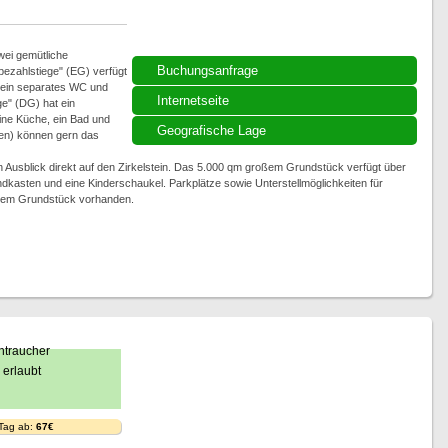
wei gemütliche
Buchungsanfrage
ezahlstiege" (EG) verfügt
 ein separates WC und
Internetseite
e" (DG) hat ein
ine Küche, ein Bad und
Geografische Lage
nen) können gern das
Ausblick direkt auf den Zirkelstein. Das 5.000 qm großem Grundstück verfügt über
andkasten und eine Kinderschaukel. Parkplätze sowie Unterstellmöglichkeiten für
f dem Grundstück vorhanden.
 Tag ab:
67€