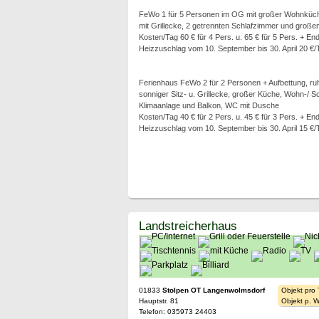
FeWo 1 für 5 Personen im OG mit großer Wohnküch
mit Grillecke, 2 getrennten Schlafzimmer und gro
Kosten/Tag 60 € für 4 Pers. u. 65 € für 5 Pers. + En
Heizzuschlag vom 10. September bis 30. April 20 €/
Ferienhaus FeWo 2 für 2 Personen + Aufbettung, ruh
sonniger Sitz- u. Grillecke, großer Küche, Wohn-/ S
Klimaanlage und Balkon, WC mit Dusche
Kosten/Tag 40 € für 2 Pers. u. 45 € für 3 Pers. + En
Heizzuschlag vom 10. September bis 30. April 15 €/
Landstreicherhaus
01833
Stolpen OT Langenwolmsdorf
Objekt pro
Hauptstr. 81
Objekt p. 
Telefon: 035973 24403