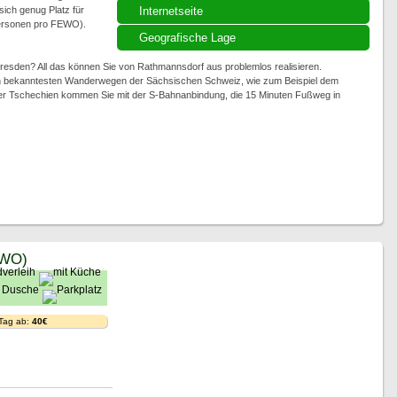
 sich genug Platz für
Internetseite
 Personen pro FEWO).
Geografische Lage
resden? All das können Sie von Rathmannsdorf aus problemlos realisieren.
den bekanntesten Wanderwegen der Sächsischen Schweiz, wie zum Beispiel dem
er Tschechien kommen Sie mit der S-Bahnanbindung, die 15 Minuten Fußweg in
EWO)
 Tag ab:
40€