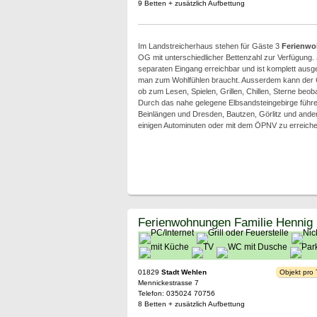
9 Betten + zusätzlich Aufbettung
Im Landstreicherhaus stehen für Gäste 3
Ferienw
OG mit unterschiedlicher Bettenzahl zur Verfügung. 
separaten Eingang erreichbar und ist komplett ausge
man zum Wohlfühlen braucht. Ausserdem kann der 
ob zum Lesen, Spielen, Grillen, Chillen, Sterne beob
Durch das nahe gelegene Elbsandsteingebirge führe
Beinlängen und Dresden, Bautzen, Görlitz und ander
einigen Autominuten oder mit dem ÖPNV zu erreiche
Ferienwohnungen Familie Hennig
01829
Stadt Wehlen
Objekt pro
Mennickestrasse 7
Telefon: 035024 70756
8 Betten + zusätzlich Aufbettung