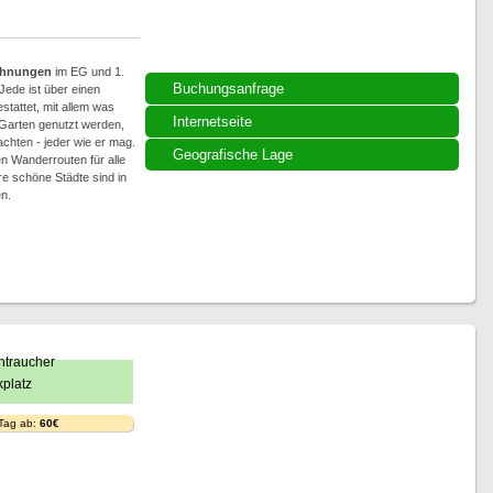
ohnungen
im EG und 1.
Buchungsanfrage
Jede ist über einen
stattet, mit allem was
Internetseite
Garten genutzt werden,
achten - jeder wie er mag.
Geografische Lage
n Wanderrouten für alle
e schöne Städte sind in
n.
 Tag ab:
60€