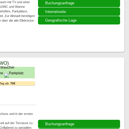
raum mit TV und einer
Buchungsanfrage
 DU/WC und Wanne.
ehöftes, Parkplätze,
Internetseite
t. Zur Altstadt benötigen
Geografische Lage
 über die alte Elbbrücke.
EWO)
 Tag ab:
70€
choss und in der ersten
eit auf der Terrasse zu
Buchungsanfrage
rillabend zu gestalten.