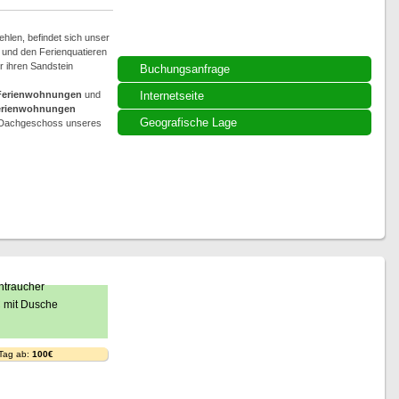
hlen, befindet sich unser
e und den Ferienquatieren
ür ihren Sandstein
Buchungsanfrage
Ferienwohnungen
und
Internetseite
erienwohnungen
Geografische Lage
im Dachgeschoss unseres
 Tag ab:
100€