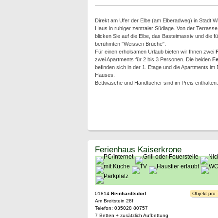
Direkt am Ufer der Elbe (am Elberadweg) in Stadt We
Haus in ruhiger zentraler Südlage. Von der Terrass
blicken Sie auf die Elbe, das Basteimassiv und die f
berühmten "Weissen Brüche".
Für einen erholsamen Urlaub bieten wir Ihnen zwei
zwei Apartments für 2 bis 3 Personen. Die beiden
F
befinden sich in der 1. Etage und die Apartments 
Hauses.
Bettwäsche und Handtücher sind im Preis enthalten.
Ferienhaus Kaiserkrone
01814
Reinhardtsdorf
Objekt pro
Am Breitstein 28f
Telefon: 035028 80757
7 Betten + zusätzlich Aufbettung