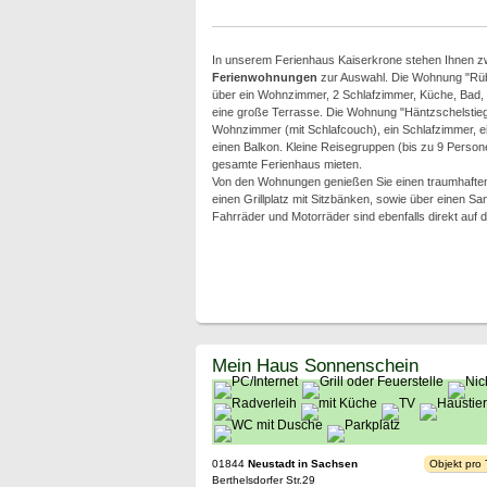
In unserem Ferienhaus Kaiserkrone stehen Ihnen z
Ferienwohnungen
zur Auswahl. Die Wohnung "Rüb
über ein Wohnzimmer, 2 Schlafzimmer, Küche, Bad,
eine große Terrasse. Die Wohnung "Häntzschelstieg
Wohnzimmer (mit Schlafcouch), ein Schlafzimmer, e
einen Balkon. Kleine Reisegruppen (bis zu 9 Perso
gesamte Ferienhaus mieten.
Von den Wohnungen genießen Sie einen traumhaften 
einen Grillplatz mit Sitzbänken, sowie über einen S
Fahrräder und Motorräder sind ebenfalls direkt au
Mein Haus Sonnenschein
01844
Neustadt in Sachsen
Objekt pro
Berthelsdorfer Str.29