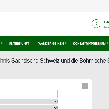
re
Kont
UNTERKUNFT
WANDERN/BIKEN
KONTAKT/IMPRESSUM
chnis Sächsische Schweiz und die Böhmische 
.