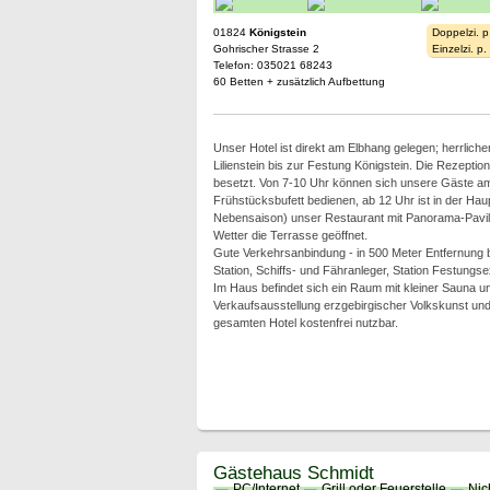
01824
Königstein
Doppelzi. p
Gohrischer Strasse 2
Einzelzi. p
Telefon: 035021 68243
60 Betten + zusätzlich Aufbettung
Unser Hotel ist direkt am Elbhang gelegen; herrliche
Lilienstein bis zur Festung Königstein. Die Rezeptio
besetzt. Von 7-10 Uhr können sich unsere Gäste am
Frühstücksbufett bedienen, ab 12 Uhr ist in der Hau
Nebensaison) unser Restaurant mit Panorama-Pavil
Wetter die Terrasse geöffnet.
Gute Verkehrsanbindung - in 500 Meter Entfernung 
Station, Schiffs- und Fähranleger, Station Festung
Im Haus befindet sich ein Raum mit kleiner Sauna u
Verkaufsausstellung erzgebirgischer Volkskunst und
gesamten Hotel kostenfrei nutzbar.
Gästehaus Schmidt