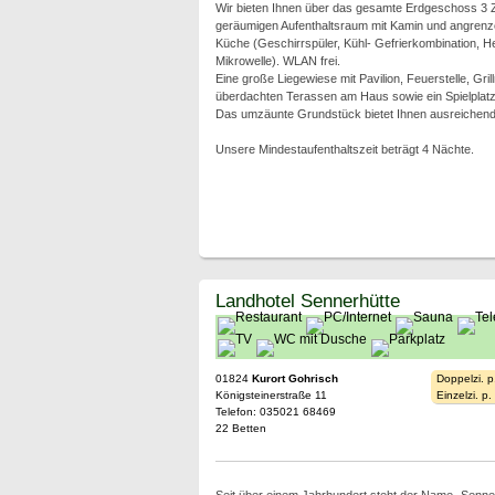
Wir bieten Ihnen über das gesamte Erdgeschoss 3 
geräumigen Aufenthaltsraum mit Kamin und angrenze
Küche (Geschirrspüler, Kühl- Gefrierkombination, H
Mikrowelle). WLAN frei.
Eine große Liegewiese mit Pavilion, Feuerstelle, Grill
überdachten Terassen am Haus sowie ein Spielplatz
Das umzäunte Grundstück bietet Ihnen ausreichend
Unsere Mindestaufenthaltszeit beträgt 4 Nächte.
Landhotel Sennerhütte
01824
Kurort Gohrisch
Doppelzi. p
Königsteinerstraße 11
Einzelzi. p
Telefon: 035021 68469
22 Betten