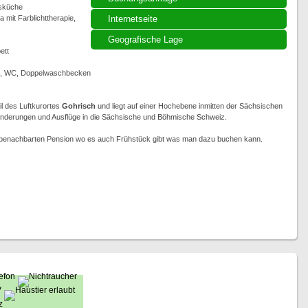
ssküche
 mit Farblichttherapie,
Internetseite
Geografische Lage
ett
e, WC, Doppelwaschbecken
eil des Luftkurortes
Gohrisch
und liegt auf einer Hochebene inmitten der Sächsischen
anderungen und Ausflüge in die Sächsische und Böhmische Schweiz.
r benachbarten Pension wo es auch Frühstück gibt was man dazu buchen kann.