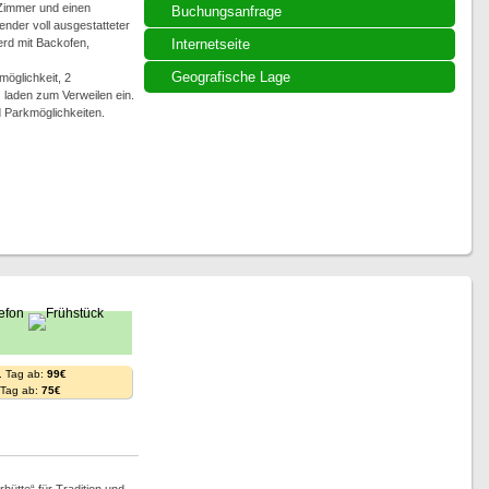
Zimmer und einen
Buchungsanfrage
nder voll ausgestatteter
erd mit Backofen,
Internetseite
Geografische Lage
möglichkeit, 2
 laden zum Verweilen ein.
 Parkmöglichkeiten.
. Tag ab:
99€
. Tag ab:
75€