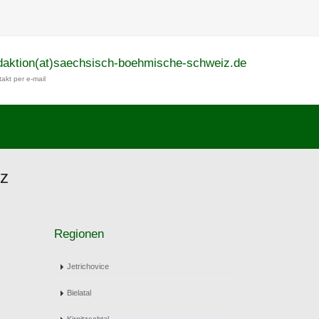
daktion(at)saechsisch-boehmische-schweiz.de
akt per e-mail
iz
Regionen
Jetrichovice
Bielatal