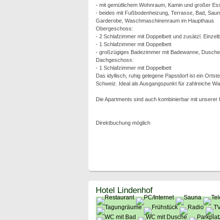
- mit gemütlichem Wohnraum, Kamin und großer E
- beides mit Fußbodenheizung, Terrasse, Bad, Sauna
Garderobe, Waschmaschinenraum im Haupthaus
Obergeschoss:
- 2 Schlafzimmer mit Doppelbett und zusätzl. Einzelb
- 1 Schlafzimmer mit Doppelbett
- großzügiges Badezimmer mit Badewanne, Dusch
Dachgeschoss:
- 1 Schlafzimmer mit Doppelbett
Das idyllisch, ruhig gelegene Papstdorf ist ein Ortst
Schweiz. Ideal als Ausgangspunkt für zahlreiche W
Die Apartments sind auch kombinierbar mit unsere
Direktbuchung möglich
Hotel Lindenhof