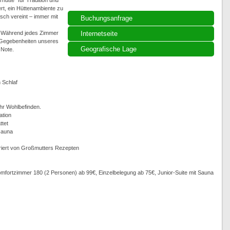
ütte“ für Tradition und
ert, ein Hüttenambiente zu
sch vereint – immer mit
Buchungsanfrage
n. Während jedes Zimmer
Internetseite
n Gegebenheiten unseres
Geografische Lage
 Note.
 Schlaf
hr Wohlbefinden.
ation
ttet
tsauna
iriert von Großmutters Rezepten
mfortzimmer 180 (2 Personen) ab 99€, Einzelbelegung ab 75€, Junior-Suite mit Sauna