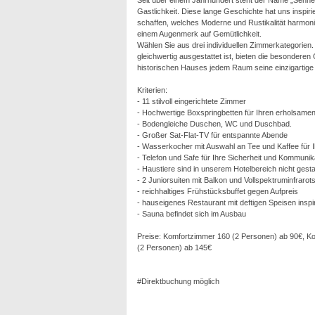
Seit über einem Jahrhundert steht der Name „Sennerh
Gastlichkeit. Diese lange Geschichte hat uns inspiri
schaffen, welches Moderne und Rustikalität harmoni
einem Augenmerk auf Gemütlichkeit.
Wählen Sie aus drei individuellen Zimmerkategorie
gleichwertig ausgestattet ist, bieten die besondere
historischen Hauses jedem Raum seine einzigartige
Kriterien:
- 11 stilvoll eingerichtete Zimmer
- Hochwertige Boxspringbetten für Ihren erholsamen
- Bodengleiche Duschen, WC und Duschbad.
- Großer Sat-Flat-TV für entspannte Abende
- Wasserkocher mit Auswahl an Tee und Kaffee für I
- Telefon und Safe für Ihre Sicherheit und Kommunik
- Haustiere sind in unserem Hotelbereich nicht gesta
- 2 Juniorsuiten mit Balkon und Vollspektruminfraro
- reichhaltiges Frühstücksbuffet gegen Aufpreis
- hauseigenes Restaurant mit deftigen Speisen insp
- Sauna befindet sich im Ausbau
Preise: Komfortzimmer 160 (2 Personen) ab 90€, Ko
(2 Personen) ab 145€
#Direktbuchung möglich