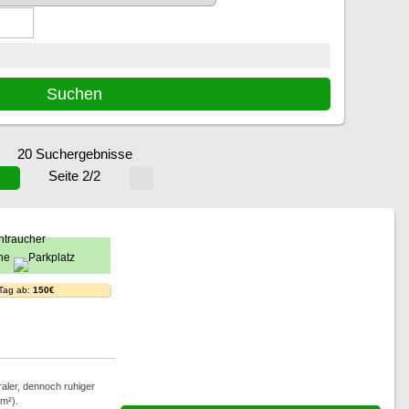
20 Suchergebnisse
Seite 2/2
 Tag ab:
150€
traler, dennoch ruhiger
m²).