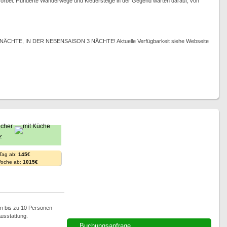
rbei. Hunderte Wanderwege und Klettersteige in der Gegend warten darauf, von
TE, IN DER NEBENSAISON 3 NÄCHTE! Aktuelle Verfügbarkeit siehe Webseite
 Tag ab:
145€
Woche ab:
1015€
n bis zu 10 Personen
usstattung.
Buchungsanfrage