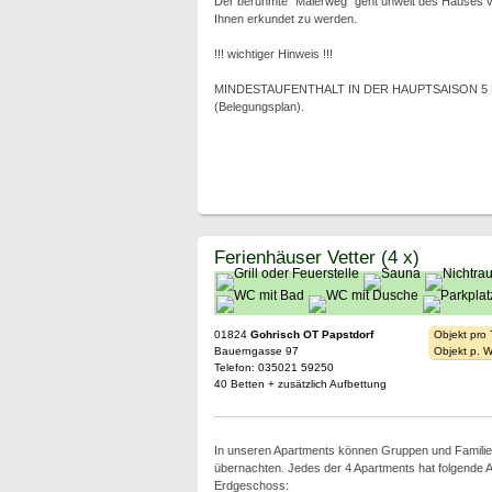
Der berühmte "Malerweg" geht unweit des Hauses vo
Ihnen erkundet zu werden.
!!! wichtiger Hinweis !!!
MINDESTAUFENTHALT IN DER HAUPTSAISON 5 NÄCH
(Belegungsplan).
Ferienhäuser Vetter (4 x)
01824
Gohrisch OT Papstdorf
Objekt pro
Bauerngasse 97
Objekt p. 
Telefon: 035021 59250
40 Betten + zusätzlich Aufbettung
In unseren Apartments können Gruppen und Familie
übernachten. Jedes der 4 Apartments hat folgende A
Erdgeschoss: