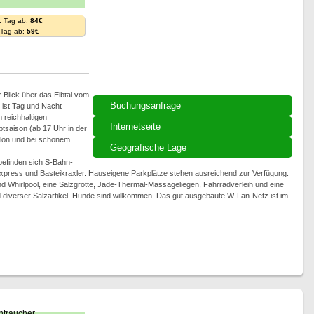
. Tag ab:
84€
. Tag ab:
59€
r Blick über das Elbtal vom
Buchungsanfrage
n ist Tag und Nacht
 reichhaltigen
Internetseite
ptsaison (ab 17 Uhr in der
lon und bei schönem
Geografische Lage
befinden sich S-Bahn-
sexpress und Basteikraxler. Hauseigene Parkplätze stehen ausreichend zur Verfügung.
nd Whirlpool, eine Salzgrotte, Jade-Thermal-Massageliegen, Fahrradverleih und eine
 diverser Salzartikel. Hunde sind willkommen. Das gut ausgebaute W-Lan-Netz ist im