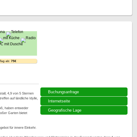
 Tag ab:
75€
Buchungsanfrage
tall, 4,9 von 5 Sternen
fen auf ländliche Idylle,
Internetseite
roß, haben entweder
Geografische Lage
oßer Garten bietet
ebot für innere Einkehr.