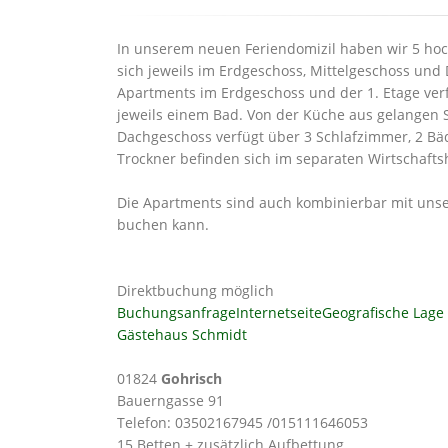
In unserem neuen Feriendomizil haben wir 5 hoc
sich jeweils im Erdgeschoss, Mittelgeschoss un
Apartments im Erdgeschoss und der 1. Etage ve
jeweils einem Bad. Von der Küche aus gelangen S
Dachgeschoss verfügt über 3 Schlafzimmer, 2 B
Trockner befinden sich im separaten Wirtschafts
Die Apartments sind auch kombinierbar mit uns
buchen kann.
Direktbuchung möglich
Buchungsanfrage
Internetseite
Geografische Lage
Gästehaus Schmidt
01824
Gohrisch
Bauerngasse 91
Telefon: 03502167945 /015111646053
15 Betten + zusätzlich Aufbettung