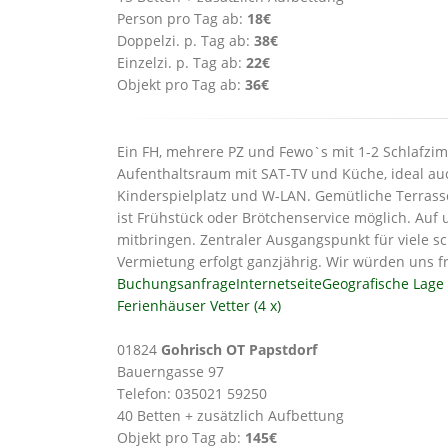
Person pro Tag ab:
18€
Doppelzi. p. Tag ab:
38€
Einzelzi. p. Tag ab:
22€
Objekt pro Tag ab:
36€
Ein FH, mehrere PZ und Fewo`s mit 1-2 Schlafz
Aufenthaltsraum mit SAT-TV und Küche, ideal au
Kinderspielplatz und W-LAN. Gemütliche Terrasse
ist Frühstück oder Brötchenservice möglich. Auf
mitbringen. Zentraler Ausgangspunkt für viele 
Vermietung erfolgt ganzjährig. Wir würden uns 
Buchungsanfrage
Internetseite
Geografische Lage
Ferienhäuser Vetter (4 x)
01824
Gohrisch OT Papstdorf
Bauerngasse 97
Telefon: 035021 59250
40 Betten + zusätzlich Aufbettung
Objekt pro Tag ab:
145€