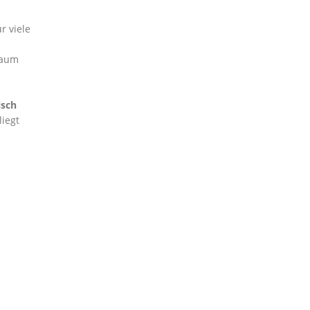
r viele
raum
isch
liegt