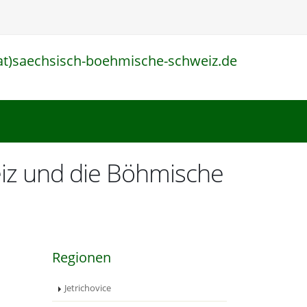
at)saechsisch-boehmische-schweiz.de
l
eiz und die Böhmische
Regionen
Jetrichovice