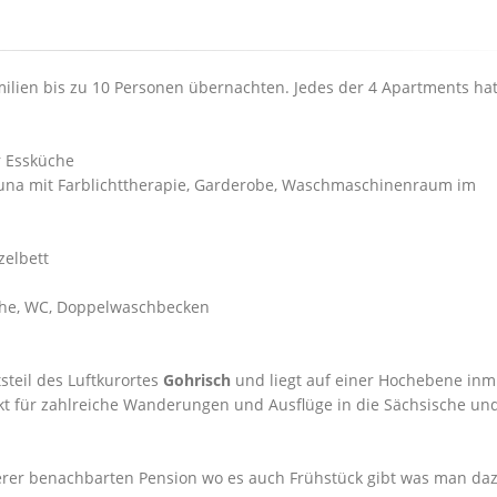
lien bis zu 10 Personen übernachten. Jedes der 4 Apartments ha
 Essküche
auna mit Farblichttherapie, Garderobe, Waschmaschinenraum im
zelbett
che, WC, Doppelwaschbecken
tsteil des Luftkurortes
Gohrisch
und liegt auf einer Hochebene inm
kt für zahlreiche Wanderungen und Ausflüge in die Sächsische un
erer benachbarten Pension wo es auch Frühstück gibt was man da