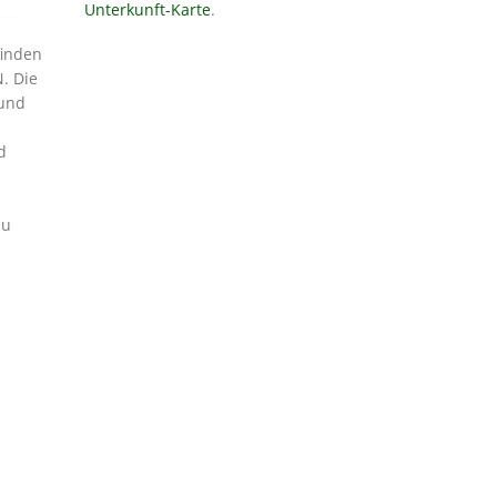
Unterkunft-Karte
.
finden
. Die
 und
d
zu