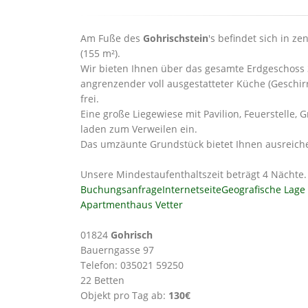
Am Fuße des
Gohrischstein
's befindet sich in z
(155 m²).
Wir bieten Ihnen über das gesamte Erdgeschos
angrenzender voll ausgestatteter Küche (Geschir
frei.
Eine große Liegewiese mit Pavilion, Feuerstelle, 
laden zum Verweilen ein.
Das umzäunte Grundstück bietet Ihnen ausreich
Unsere Mindestaufenthaltszeit beträgt 4 Nächte.
Buchungsanfrage
Internetseite
Geografische Lage
Apartmenthaus Vetter
01824
Gohrisch
Bauerngasse 97
Telefon: 035021 59250
22 Betten
Objekt pro Tag ab:
130€