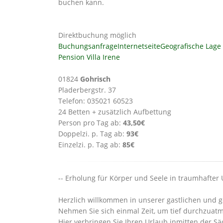
buchen kann.
Direktbuchung möglich
Buchungsanfrage
Internetseite
Geografische Lage
Pension Villa Irene
01824
Gohrisch
Pladerbergstr. 37
Telefon: 035021 60523
24 Betten + zusätzlich Aufbettung
Person pro Tag ab:
43,50€
Doppelzi. p. Tag ab:
93€
Einzelzi. p. Tag ab:
85€
-- Erholung für Körper und Seele in traumhafter
Herzlich willkommen in unserer gastlichen und 
Nehmen Sie sich einmal Zeit, um tief durchzuatm
Hier verbringen Sie Ihren Urlaub inmitten der S