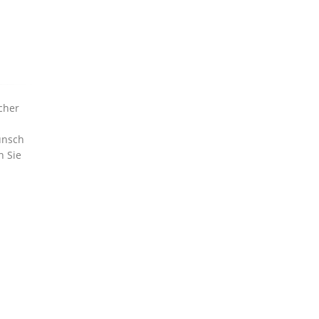
cher
unsch
n Sie