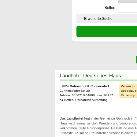
Betten:
Erweiterte Suche
Landhotel Deutsches Haus
01824
Gohrisch, OT Cunnersdorf
Person pro
Cunnersdorfer Str. 20
Doppelzi. p
Telefon: 035021/904800 oder: 68937
Einzelzi. p
54 Betten + zusätzlich Aufbettung
Das
Landhotel
liegt in der Gemeinde Gohrisch im "
Haus wird familiär geführt. Wander- und Seniorengru
willkommen. Gute Gruppenpreise. Gestaltung von
Grillfeste u.a. mehr. Freundlicher Service in einem R