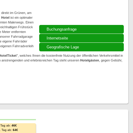
, direkt im Grünen, am
s
Hotel
ist ein optimaler
mten Malerwegs. Einen
reichhaltigen Frühstück
Buchungsanfrage
e Meter entfernten
 unserer Fahrradgarage
Internetseite
ne eigene Fahrräder
eigenen Fahrradverleih
Geografische Lage
HotelTicket
", welches Ihnen die kostenfreie Nutzung der öffentlichen Verkehrsmittel in
m anstrengenden und erlebnisreichen Tag steht unseren
Hotelgästen
, gegen Gebühr,
 Tag ab:
46€
. Tag ab:
64€