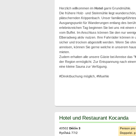
Herzlich willkommen im
Hotel
garni Grundmühle.
Die frühere Holz- und Steinmühle liegt wunderschön
plätschernden Krippenbach. Unser familiengeführte
Ausgangspunkt für Wanderungen entlang des berüh
erlebnisreichen Tag beginnen Sie bei uns mit einem 
vom Buffet. Im Anschluss können Sie den nur wenig
Elberadweg aktiv nutzen. Ihre Fahrräder können in
sicher und trocken abgestellt werden. Wenn Sie oh
anreisen, können Sie gerne welche in unserem haus
mieten.
Zudem erhalten alle unsere Gäste bei Anreise das "
der Region ermöglicht. Zur Entspannung nach eine
eine kleine Sauna zur Verfügung.
#Direktbuchung möglich, #Muehle
Hotel und Restaurant Kocanda
40502
Děčín 3
Person pro
Rytířská 77/2
Doppelzi. p