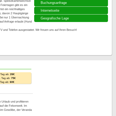
ge. Speisekartenwechsel
Buchungsanfrage
Feiertagen gibt es ein
tet ein reichhaltiges
Internetseite
ü, davon 2 Hauptgänge
Bei nur 1 Übernachtung
Geografische Lage
auf Anfrage erlaubt (Hund
 und Telefon ausgestattet. Wir freuen uns auf Ihren Besuch!
 Tag ab:
26€
. Tag ab:
75€
. Tag ab:
60€
 Urlaub und profitieren
auf die Felsenwelt. Im
b im Gewölbe, der Veranda