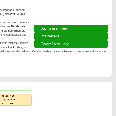
bpromenade, an wohl
au, erwartet Sie das
chen Schweiz bietet sich
mble des
Parkhotels
Buchungsanfrage
und die neu errichtete
gene Komposition aus
Internetseite
mit herrlichem Elbblick
Geografische Lage
einer Cocktailbar, den
ge mit Saunalandschaft und Räumlichkeiten für Festlichkeiten, Trauungen und Tagungen.
 Tag ab:
40€
. Tag ab:
80€
. Tag ab:
60€