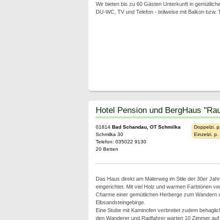
Wir bieten bis zu 60 Gästen Unterkunft in gemütliche
DU-WC, TV und Telefon - teilweise mit Balkon bzw. 
Hotel Pension und BergHaus "Rau
01814
Bad Schandau, OT Schmilka
Doppelzi. p
Schmilka 30
Einzelzi. p
Telefon: 035022 9130
20 Betten
Das Haus direkt am Malerweg im Stile der 30er Jahre 
eingerichtet. Mit viel Holz und warmen Farbtönen ve
Charme einer gemütlichen Herberge zum Wandern un
Elbsandsteingebirge.
Eine Stube mit Kaminofen verbreitet zudem behagli
den Wanderer und Radfahrer warten 10 Zimmer auf d