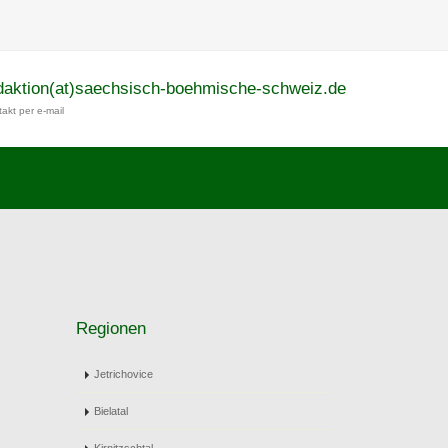
daktion(at)saechsisch-boehmische-schweiz.de
akt per e-mail
Regionen
Jetrichovice
Bielatal