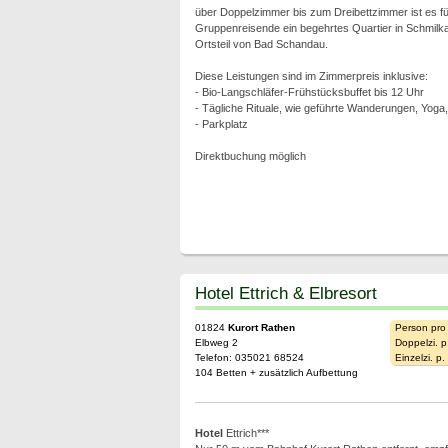
über Doppelzimmer bis zum Dreibettzimmer ist es fü
Gruppenreisende ein begehrtes Quartier in Schmil
Ortsteil von Bad Schandau.
Diese Leistungen sind im Zimmerpreis inklusive:
- Bio-Langschläfer-Frühstücksbuffet bis 12 Uhr
- Tägliche Rituale, wie geführte Wanderungen, Yoga
- Parkplatz
Direktbuchung möglich
Hotel Ettrich & Elbresort
01824
Kurort Rathen
Person pro
Elbweg 2
Doppelzi. p
Telefon: 035021 68524
Einzelzi. p
104 Betten + zusätzlich Aufbettung
Hotel
Ettrich***