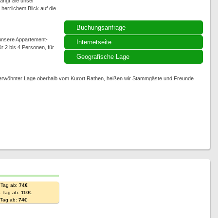
ängt Sie unser
herrlichem Blick auf die
Buchungsanfrage
 unsere Appartement-
Internetseite
r 2 bis 4 Personen, für
Geografische Lage
rwöhnter Lage oberhalb vom Kurort Rathen, heißen wir Stammgäste und Freunde
 Tag ab:
74€
. Tag ab:
110€
. Tag ab:
74€