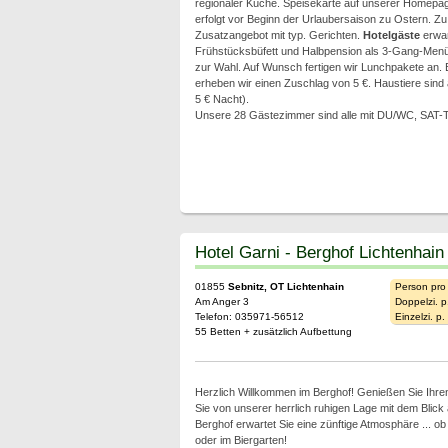
regionaler Küche. Speisekarte auf unserer Homepa
erfolgt vor Beginn der Urlaubersaison zu Ostern. Zu 
Zusatzangebot mit typ. Gerichten.
Hotelgäste
erwar
Frühstücksbüfett und Halbpension als 3-Gang-Men
zur Wahl. Auf Wunsch fertigen wir Lunchpakete an. 
erheben wir einen Zuschlag von 5 €. Haustiere sind 
5 € Nacht).
Unsere 28 Gästezimmer sind alle mit DU/WC, SAT-TV
Hotel Garni - Berghof Lichtenhain
01855
Sebnitz, OT Lichtenhain
Person pro
Am Anger 3
Doppelzi. p
Telefon: 035971-56512
Einzelzi. p
55 Betten + zusätzlich Aufbettung
Herzlich Willkommen im Berghof! Genießen Sie Ihren
Sie von unserer herrlich ruhigen Lage mit dem Blick 
Berghof erwartet Sie eine zünftige Atmosphäre ... o
oder im Biergarten!