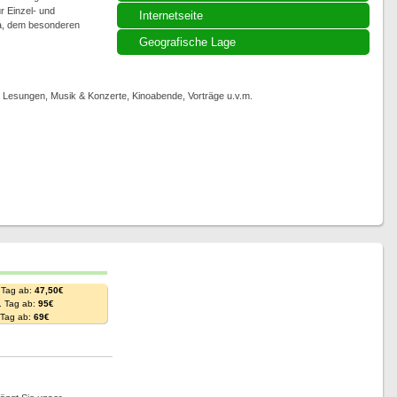
r Einzel- und
Internetseite
ka, dem besonderen
Geografische Lage
, Lesungen, Musik & Konzerte, Kinoabende, Vorträge u.v.m.
 Tag ab:
47,50€
. Tag ab:
95€
. Tag ab:
69€