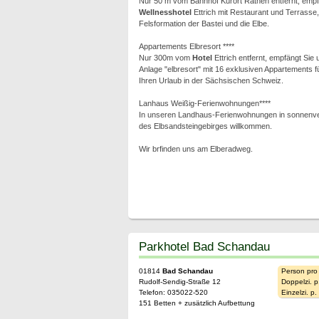
Nur 50 m vom Bahnhof Kurort Rathen entfernt, empf
Wellnesshotel
Ettrich mit Restaurant und Terrasse, 
Felsformation der Bastei und die Elbe.
Appartements Elbresort ****
Nur 300m vom
Hotel
Ettrich entfernt, empfängt Sie
Anlage "elbresort" mit 16 exklusiven Appartements fü
Ihren Urlaub in der Sächsischen Schweiz.
Lanhaus Weißig-Ferienwohnungen****
In unseren Landhaus-Ferienwohnungen in sonnenve
des Elbsandsteingebirges willkommen.
Wir brfinden uns am Elberadweg.
Parkhotel Bad Schandau
01814
Bad Schandau
Person pro
Rudolf-Sendig-Straße 12
Doppelzi. p
Telefon: 035022-520
Einzelzi. p
151 Betten + zusätzlich Aufbettung