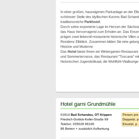
In einer großen, hauseigenen Parkanlage an der El
schönster Stelle des idyllischen Kurorts Bad Schand
traditionsreiche
Parkhotel
.
Durch seine exponierte Lage im Herzen der Sächsis
das Haus hervorragend zum Erholen an. Das Ense
prägen zwei liebevoll restaurierte historische Villen 
Residenz Elbblick. Zusammen bilden Sie eine gelun
Historie und Moderne.
Das
Hotel
bietet Ihnen ein Wintergarten-Restaurant 
und Sommerterrasse, das Restaurant "Toscana" mit 
historischen Jugendstilsaal, die Wohlfühl-Vitalloun
Hotel garni Grundmühle
01814
Bad Schandau, OT Krippen
Person pro
Friedrich-Gottlob-Keller-Straße 69
Doppelzi. p
Telefon: 035028 86190
Einzelzi. p
86 Betten + zusätzlich Aufbettung