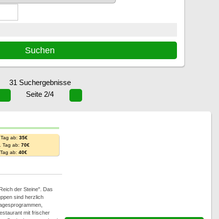
31 Suchergebnisse
Seite 2/4
 Tag ab:
35€
. Tag ab:
70€
. Tag ab:
40€
Reich der Steine". Das
ppen sind herzlich
 Tagesprogrammen,
estaurant mit frischer