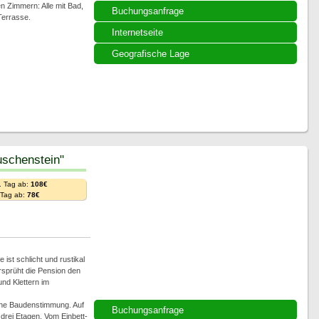
n Zimmern: Alle mit Bad,
Buchungsanfrage
Terrasse.
Internetseite
Geografische Lage
schenstein"
. Tag ab:
108€
. Tag ab:
78€
ist schlicht und rustikal
rsprüht die Pension den
d Klettern im
che Baudenstimmung. Auf
Buchungsanfrage
rei Etagen. Vom Einbett-