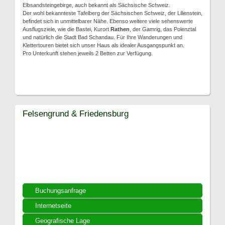
Elbsandsteingebirge, auch bekannt als Sächsische Schweiz.
Der wohl bekannteste Tafelberg der Sächsischen Schweiz, der Lilienstein,
befindet sich in unmittelbarer Nähe. Ebenso weitere viele sehenswerte
Ausflugsziele, wie die Bastei, Kurort
Rathen
, der Gamrig, das Polenztal
und natürlich die Stadt Bad Schandau. Für Ihre Wanderungen und
Klettertouren bietet sich unser Haus als idealer Ausgangspunkt an.
Pro Unterkunft stehen jeweils 2 Betten zur Verfügung.
Felsengrund & Friedensburg
Buchungsanfrage
Internetseite
Geografische Lage