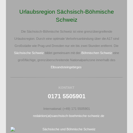
Urlaubsregion Sächsisch-Böhmische
Schweiz
Die Sächsisch-Böhmische Schweiz ist eine grenzübergreifende
Urlaubsregion. Durch eine optimale Verkehrsanbindung über die A17 sind
Großstädte wie Prag und Dresden nur ein bis zwei Stunden entfernt. Die
Sächsische Schweiz
bildet gemeinsam mit der
Böhmischen Schweiz
eine
großflächige, grenzüberschreitende Nationalparkzone innerhalb des
Elbsandsteingebirges
.
KONTAKT
0171 5505901
International: (+49) 171 5505901
redaktion(at)saechsisch-boehmische-schweiz.de