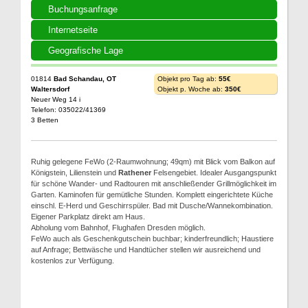
Buchungsanfrage
Internetseite
Geografische Lage
01814
Bad Schandau, OT
Objekt pro Tag ab:
55€
Waltersdorf
Objekt p. Woche ab:
350€
Neuer Weg 14 i
Telefon: 035022/41369
3 Betten
Ruhig gelegene FeWo (2-Raumwohnung; 49qm) mit Blick vom Balkon auf
Königstein, Lilienstein und
Rathener
Felsengebiet. Idealer Ausgangspunkt
für schöne Wander- und Radtouren mit anschließender Grillmöglichkeit im
Garten. Kaminofen für gemütliche Stunden. Komplett eingerichtete Küche
einschl. E-Herd und Geschirrspüler. Bad mit Dusche/Wannekombination.
Eigener Parkplatz direkt am Haus.
Abholung vom Bahnhof, Flughafen Dresden möglich.
FeWo auch als Geschenkgutschein buchbar; kinderfreundlich; Haustiere
auf Anfrage; Bettwäsche und Handtücher stellen wir ausreichend und
kostenlos zur Verfügung.