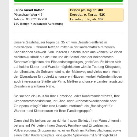
01824
Kurort Rathen
Person pro Tag ab:
30€
Pötzschaer Weg 4-7
Doppelzi. p. Tag ab:
52€
Telefon: 035021 99930
Einzelzi. p. Tag ab:
30€
130 Betten + zusätzlich Aufbettung
Unsere Gästehäuser liegen ca. 35 km von Dresden entfernt im
malerischen Luftkurort
Rathen
mitten in der landschaftlich reizvollen
Sächsischen Schweiz. Von unseren Gästehäusern aus können Sie einen
direkten Ausblick auf die Elbe und die Bastei, eine der bekanntesten
Sehenswürdigkeiten des Elbsandsteingebirges, genießen. Es bieten sich
zahlreiche Kletter- und Wandermöglichkeiten wie die Festung Königstein,
der Lilienstein, die Schrammsteine, der Malerweg und vieles mehr. Auch
der Elberadweg führt direkt an unseren Häusern vorbei. Außerdem liegen
auch interessante Städte wie Pirna, Meißen und unsere Landeshauptstadt
Dresden in greifbarer Nähe.
Sie suchen ein Haus für Ihre Gemeinde- oder Konfirmandenfreizeit, Ihre
Kirchenvorstandsklausur, Ihr Chor- oder Orchesterwochenende oder
Gruppenausflug? Oder eine Urlaubsunterkunft, ein „Basislager“ für
Wander- und Klettertouren mit Ihrer Familiengruppe?
Dann sind Sie bei uns genau richtig, fragen Sie jetzt Ihren Wunschtermin
bei uns an! Wir bieten Ihnen Doppel, Familien- und Einzelzimmer,
Vollversorgung, Gruppenräume, einen Kiosk mit Kaffeevollautomat sowie
einen tollen Kinderspielplatz, eine große Spielwiese mit Grillmöglichkeit