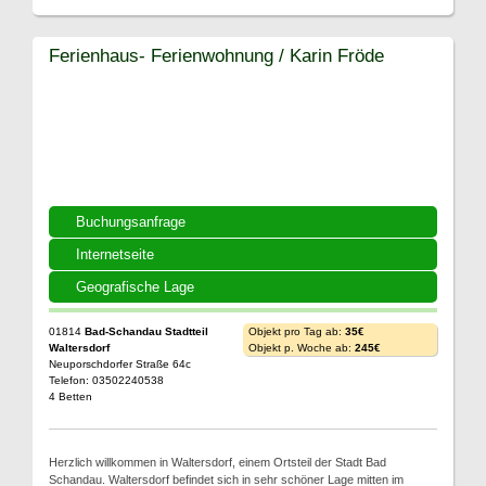
Ferienhaus- Ferienwohnung / Karin Fröde
Buchungsanfrage
Internetseite
Geografische Lage
01814
Bad-Schandau Stadtteil
Objekt pro Tag ab:
35€
Waltersdorf
Objekt p. Woche ab:
245€
Neuporschdorfer Straße 64c
Telefon: 03502240538
4 Betten
Herzlich willkommen in Waltersdorf, einem Ortsteil der Stadt Bad
Schandau. Waltersdorf befindet sich in sehr schöner Lage mitten im