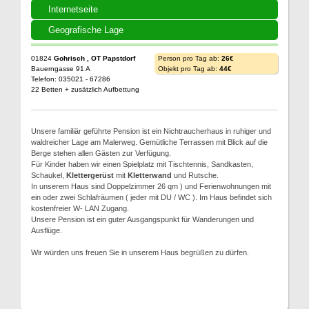
Internetseite
Geografische Lage
01824
Gohrisch , OT Papstdorf
Person pro Tag ab:
26€
Bauerngasse 91 A
Objekt pro Tag ab:
44€
Telefon: 035021 - 67286
22 Betten + zusätzlich Aufbettung
Unsere familiär geführte Pension ist ein Nichtraucherhaus in ruhiger und
waldreicher Lage am Malerweg. Gemütliche Terrassen mit Blick auf die
Berge stehen allen Gästen zur Verfügung.
Für Kinder haben wir einen Spielplatz mit Tischtennis, Sandkasten,
Schaukel,
Klettergerüst
mit
Kletterwand
und Rutsche.
In unserem Haus sind Doppelzimmer 26 qm ) und Ferienwohnungen mit
ein oder zwei Schlafräumen ( jeder mit DU / WC ). Im Haus befindet sich
kostenfreier W- LAN Zugang.
Unsere Pension ist ein guter Ausgangspunkt für Wanderungen und
Ausflüge.
Wir würden uns freuen Sie in unserem Haus begrüßen zu dürfen.