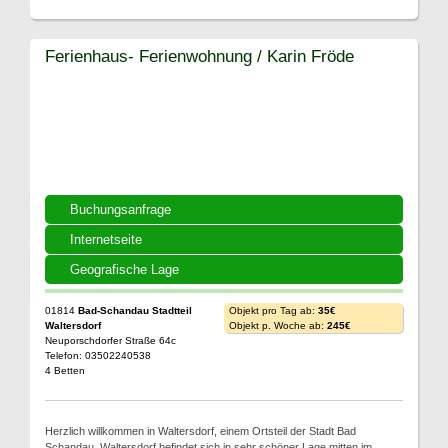
Ferienhaus- Ferienwohnung / Karin Fröde
Buchungsanfrage
Internetseite
Geografische Lage
01814
Bad-Schandau Stadtteil
Objekt pro Tag ab:
35€
Waltersdorf
Objekt p. Woche ab:
245€
Neuporschdorfer Straße 64c
Telefon: 03502240538
4 Betten
Herzlich willkommen in Waltersdorf, einem Ortsteil der Stadt Bad
Schandau. Waltersdorf befindet sich in sehr schöner Lage mitten im