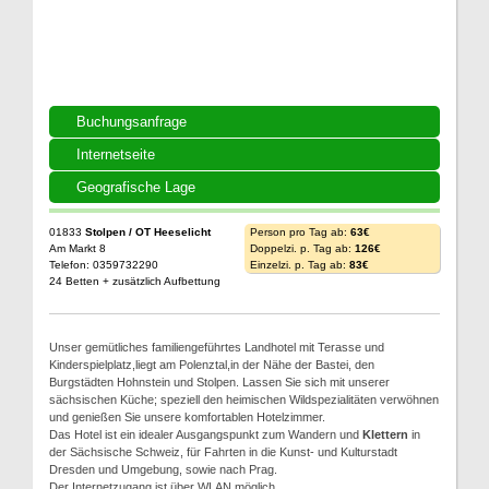
Buchungsanfrage
Internetseite
Geografische Lage
01833
Stolpen / OT Heeselicht
Person pro Tag ab:
63€
Am Markt 8
Doppelzi. p. Tag ab:
126€
Telefon: 0359732290
Einzelzi. p. Tag ab:
83€
24 Betten + zusätzlich Aufbettung
Unser gemütliches familiengeführtes Landhotel mit Terasse und
Kinderspielplatz,liegt am Polenztal,in der Nähe der Bastei, den
Burgstädten Hohnstein und Stolpen. Lassen Sie sich mit unserer
sächsischen Küche; speziell den heimischen Wildspezialitäten verwöhnen
und genießen Sie unsere komfortablen Hotelzimmer.
Das Hotel ist ein idealer Ausgangspunkt zum Wandern und
Klettern
in
der Sächsische Schweiz, für Fahrten in die Kunst- und Kulturstadt
Dresden und Umgebung, sowie nach Prag.
Der Internetzugang ist über WLAN möglich.