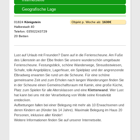
Geografische Lage
01824
Königstein
Objekt p. Woche ab:
1630€
Halbestadt 40
Telefon: 03502243729
20 Betten
Lust auf Urlaub mit Freunden? Dann auf in die Ferienscheune. Am Fuße
des Lilienstein an der Elbe finden Sie unsere wunderschön umgebaute
Ferienscheune. Festungsblick, schöne Wanderwege, Streuobstwiesen,
Schafe, tolle Angelplätze, Lagerfeuer, ein Spielplatz und der angrenzende
Elbradweg erwarten Sie rund um die Scheune. Für eine schöne
gemeinsame Zeit und zum Erholen nach langen Wanderungen finden Sie
in der Scheune einen Gemeinschaftsraum mit Kamin, eine große Küche,
Platz zum Spielen für alle Altersklassen und eine
Kletterwand
. Wer Lust
hat kann bei uns mit der Verarbeitung von Wolle seine Kreativität
entdecken.
Aufbettungen fallen bei einer Belegung mit mehr als 10 Erwachsenen und
deren Kindern an (Kinder bis 14 Jahre). Maximale Belegung im Haus 20
Personen, inklusive aller Kinder!
Weitere Informationen finden Sie auf unserer Internetseite.