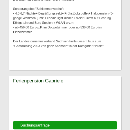
Sonderangebot "Schlemmerwoche":
- 4,5,6,7 Nächte+ Begrüßungssekt+ Frühstücksbuffet+ Halbpension (3-
gänge Wahlmenü) mit 1 candle-light-dinner + freier Eintritt auf Festung
Königstein und Burg Stoplen + WLAN u.v.m.
- ab 456,00 Euro p.P. im Doppelzimmer oder ab 536,00 Euro im
Einzelzimmer
Der Landestourismusverband Sachsen kürte unser Haus zum
"Gästeliebling 2023 von ganz Sachsen" in der Kategorie "Hotels".
Ferienpension Gabriele
Buchungsanfrage