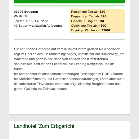
01796
Struppen
Person pro Tag ab:
14€
Weißig 7b
Doppelzi. p. Tag ab:
32€
Telefon: 0177 4737272
Einzelzi. p. Tag ab:
16€
40 Betten + zusätzlich Aufbettung
Objekt pro Tag ab:
450€
Objekt p. Woche ab:
3300€
Die naturnahe Herberge auf dem Kulm mit ihrem großen Außengelände
liegt im Herzen des Elbsandsteingebirges, unmittelbar am "Malerweg", am
Waldrand und ganz in der Nähe von zahlreichen
Kletterfelsen
.
Von hier aus seht ihr den Lilienstein, die Festung Königstein und die
Bastei.
Ihr übernachtet im unsaniertem ehemaligen Ferienlager im DDR-Charme
mit Mehrbettzimmern und Gemeinschaftssanitäranlagen, könnt aber auch
die schickeren Tinyhäuser oder eine urige einfache Berghütte oder das
ganze Gelände mit Zeltplatz mieten.
Landhotel 'Zum Erbgericht'