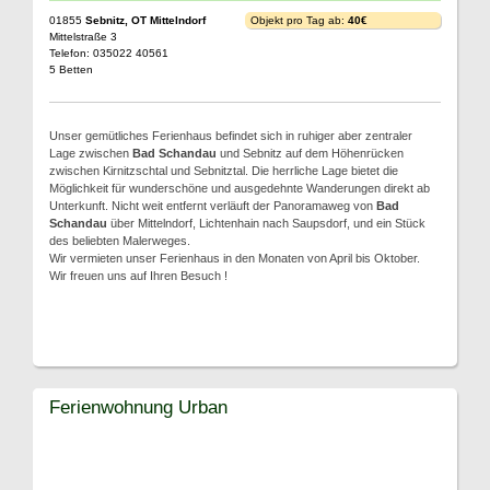
01855
Sebnitz, OT Mittelndorf
Objekt pro Tag ab:
40€
Mittelstraße 3
Telefon: 035022 40561
5 Betten
Unser gemütliches Ferienhaus befindet sich in ruhiger aber zentraler
Lage zwischen
Bad Schandau
und Sebnitz auf dem Höhenrücken
zwischen Kirnitzschtal und Sebnitztal. Die herrliche Lage bietet die
Möglichkeit für wunderschöne und ausgedehnte Wanderungen direkt ab
Unterkunft. Nicht weit entfernt verläuft der Panoramaweg von
Bad
Schandau
über Mittelndorf, Lichtenhain nach Saupsdorf, und ein Stück
des beliebten Malerweges.
Wir vermieten unser Ferienhaus in den Monaten von April bis Oktober.
Wir freuen uns auf Ihren Besuch !
Ferienwohnung Urban