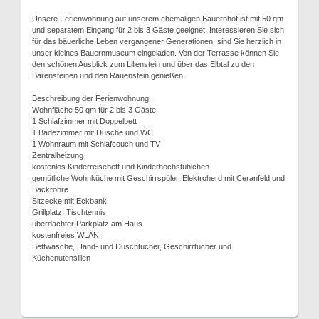
Unsere Ferienwohnung auf unserem ehemaligen Bauernhof ist mit 50 qm
und separatem Eingang für 2 bis 3 Gäste geeignet. Interessieren Sie sich
für das bäuerliche Leben vergangener Generationen, sind Sie herzlich in
unser kleines Bauernmuseum eingeladen. Von der Terrasse können Sie
den schönen Ausblick zum Lilienstein und über das Elbtal zu den
Bärensteinen und den Rauenstein genießen.
Beschreibung der Ferienwohnung:
Wohnfläche 50 qm für 2 bis 3 Gäste
1 Schlafzimmer mit Doppelbett
1 Badezimmer mit Dusche und WC
1 Wohnraum mit Schlafcouch und TV
Zentralheizung
kostenlos Kinderreisebett und Kinderhochstühlchen
gemütliche Wohnküche mit Geschirrspüler, Elektroherd mit Ceranfeld und
Backröhre
Sitzecke mit Eckbank
Grillplatz, Tischtennis
überdachter Parkplatz am Haus
kostenfreies WLAN
Bettwäsche, Hand- und Duschtücher, Geschirrtücher und
Küchenutensilien