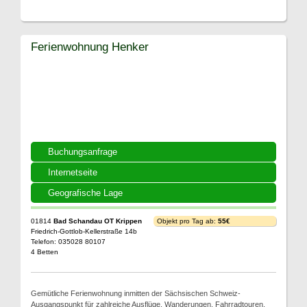
Ferienwohnung Henker
Buchungsanfrage
Internetseite
Geografische Lage
01814
Bad Schandau OT Krippen
Objekt pro Tag ab:
55€
Friedrich-Gottlob-Kellerstraße 14b
Telefon: 035028 80107
4 Betten
Gemütliche Ferienwohnung inmitten der Sächsischen Schweiz-
Ausgangspunkt für zahlreiche Ausflüge, Wanderungen, Fahrradtouren,