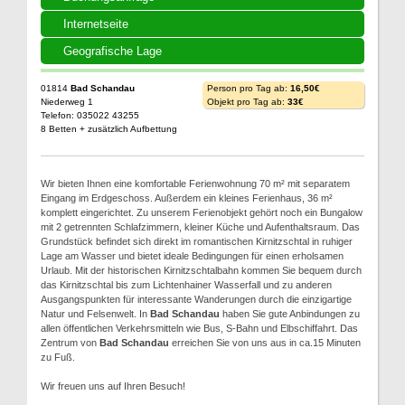
Internetseite
Geografische Lage
01814
Bad Schandau
Person pro Tag ab:
16,50€
Niederweg 1
Objekt pro Tag ab:
33€
Telefon: 035022 43255
8 Betten + zusätzlich Aufbettung
Wir bieten Ihnen eine komfortable Ferienwohnung 70 m² mit separatem
Eingang im Erdgeschoss. Außerdem ein kleines Ferienhaus, 36 m²
komplett eingerichtet. Zu unserem Ferienobjekt gehört noch ein Bungalow
mit 2 getrennten Schlafzimmern, kleiner Küche und Aufenthaltsraum. Das
Grundstück befindet sich direkt im romantischen Kirnitzschtal in ruhiger
Lage am Wasser und bietet ideale Bedingungen für einen erholsamen
Urlaub. Mit der historischen Kirnitzschtalbahn kommen Sie bequem durch
das Kirnitzschtal bis zum Lichtenhainer Wasserfall und zu anderen
Ausgangspunkten für interessante Wanderungen durch die einzigartige
Natur und Felsenwelt. In
Bad Schandau
haben Sie gute Anbindungen zu
allen öffentlichen Verkehrsmitteln wie Bus, S-Bahn und Elbschiffahrt. Das
Zentrum von
Bad Schandau
erreichen Sie von uns aus in ca.15 Minuten
zu Fuß.
Wir freuen uns auf Ihren Besuch!