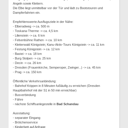
Angeln sowie Klettern.
Die Elbe liegt unmittelbar vor der Tür und lädt zu Bootstouren und
Dampferfahrten ein.
Empfehlenswerte Ausflugsziele in der Nähe:
- Elberadweg -> ca. 500 m
- Toskana-Therme -> ca. 4,5 km
- Lilienstein -> ca. 6 km
- Felsenbühne Rathen -> ca. 10 km
- Kletterwald Königstein; Kanu-Aktiv-Tours Königstein -> ca. 11 km
- Festung Königstein -> ca. 12 km
- Bastei -> ca. 18 km
- Burg Stolpen -> ca. 25 km
- Decin -> ca. 26 km
- Dresden (Frauenkirche, Semperoper, Zwinger...) -> ca. 45 km
- Prag -> ca. 150 km
Öffentliche Verkehrsanbindung:
- Bahnhof Krippen in 8 Minuten fußläufig zu erreichen (Dresden
Hauptbahnhof mit der S1 in 50 min erreichbar)
- Busverbindung
- Fähre
- nächste Schiffsanlegestelle in
Bad Schandau
Ausstattung:
- separater Eingang
- Brötchenservice
- Kinderbett auf Anfrage