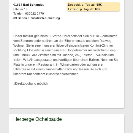
01814
Bad Schandau
Doppelzi. p. Tag ab:
95€
Elbufer 10
Einzelzi. p. Tag ab:
60€
Telefon: 035022-5470
39 Betten + zusätzlich Aufbettung
Unser familiär geführtes 3-Sterne-Hotel befindet sich nur 10 Gehminuten
vom Zentrum entfernt direkt an der Elbpromenade und dem Radweg.
Wohnen Sie in einem unserer liebevoll eingerichteten Komfort-Zimmer
Richtung Elbe oder in einem unserer Doppelzimmer mit seitlichem Berg-
und Elbblick. Alle Zimmer sind mit Dusche, WC, Telefon, TV/Radio und
freiem W-LAN ausgestattet und verfügen über einen Balkon. Nehmen Sie
Platz in unserem Restaurant, im Wintergarten oder auf unserer
Elbterrasse mit einem zauberhaften Blick und lassen Sie sich von
unserem Küchenteam kulinarisch verwöhnen.
#Direktbuchung möglich
Herberge Ochelbaude