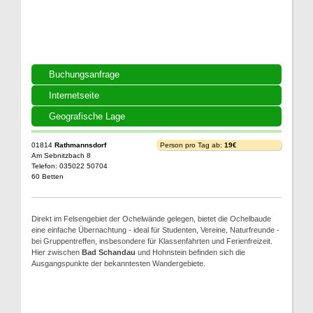
Buchungsanfrage
Internetseite
Geografische Lage
01814
Rathmannsdorf
Person pro Tag ab:
19€
Am Sebnitzbach 8
Telefon: 035022 50704
60 Betten
Direkt im Felsengebiet der Ochelwände gelegen, bietet die Ochelbaude
eine einfache Übernachtung - ideal für Studenten, Vereine, Naturfreunde -
bei Gruppentreffen, insbesondere für Klassenfahrten und Ferienfreizeit.
Hier zwischen
Bad Schandau
und Hohnstein befinden sich die
Ausgangspunkte der bekanntesten Wandergebiete.