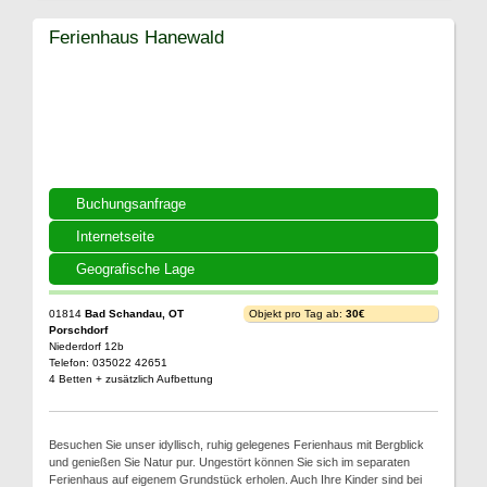
Ferienhaus Hanewald
Buchungsanfrage
Internetseite
Geografische Lage
01814
Bad Schandau, OT
Objekt pro Tag ab:
30€
Porschdorf
Niederdorf 12b
Telefon: 035022 42651
4 Betten + zusätzlich Aufbettung
Besuchen Sie unser idyllisch, ruhig gelegenes Ferienhaus mit Bergblick
und genießen Sie Natur pur. Ungestört können Sie sich im separaten
Ferienhaus auf eigenem Grundstück erholen. Auch Ihre Kinder sind bei