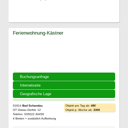
Ferienwohnung-Kästner
Buchungsanfrage
Internetseite
Geografische Lage
01814
Bad Schandau
Objekt pro Tag ab:
48€
OT Ostrau Dorfstr. 12
Objekt p. Woche ab:
330€
Telefon: 035022 40456
4 Betten + zusätzlich Aufbettung