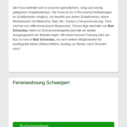
Die Fewo befindet sich in unserem gemütlichem, ruhig und sonnig
gelegenen Umgebindehaus. Die Fewo ist für 2 Personen(2 Aufbettungen
im Schlafzimmer möglich), sie besteht aus einem Schlafzimmer, einem
Wohnbereich mit Miniküche, Bad, Wc, Garten-u.Terassennutzung. Tiere
sind bei uns willkommen(nach Absprache). Ostrau liegt oberhalb von
Bad
Schandau
mitten im Schrammsteingebiet,deshalb ein idealer
Ausgangspunkt für Wanderungen. Mit einem kurzem Fußweg oder per
Bus ist man in
Bad Schandau
, wo sich weitere Möglichkeiten für
Ausflugziele bieten (Elbeschiffahrt, Ausflug zur Bastei, nach Dresden
usw.)
Ferienwohnung Schweipert
Buchungsanfrage