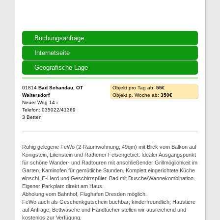
Buchungsanfrage
Internetseite
Geografische Lage
01814
Bad Schandau, OT
Objekt pro Tag ab:
55€
Waltersdorf
Objekt p. Woche ab:
350€
Neuer Weg 14 i
Telefon: 035022/41369
3 Betten
Ruhig gelegene FeWo (2-Raumwohnung; 49qm) mit Blick vom Balkon auf
Königstein, Lilienstein und Rathener Felsengebiet. Idealer Ausgangspunkt
für schöne Wander- und Radtouren mit anschließender Grillmöglichkeit im
Garten. Kaminofen für gemütliche Stunden. Komplett eingerichtete Küche
einschl. E-Herd und Geschirrspüler. Bad mit Dusche/Wannekombination.
Eigener Parkplatz direkt am Haus.
Abholung vom Bahnhof, Flughafen Dresden möglich.
FeWo auch als Geschenkgutschein buchbar; kinderfreundlich; Haustiere
auf Anfrage; Bettwäsche und Handtücher stellen wir ausreichend und
kostenlos zur Verfügung.