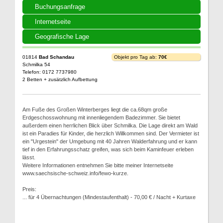
Buchungsanfrage
Internetseite
Geografische Lage
01814
Bad Schandau
Objekt pro Tag ab:
70€
Schmilka 54
Telefon: 0172 7737980
2 Betten + zusätzlich Aufbettung
Am Fuße des Großen Winterberges liegt die ca.68qm große
Erdgeschosswohnung mit innenliegendem Badezimmer. Sie bietet
außerdem einen herrlichen Blick über Schmilka. Die Lage direkt am Wald
ist ein Paradies für Kinder, die herzlich Willkommen sind. Der Vermieter ist
ein "Urgestein" der Umgebung mit 40 Jahren Walderfahrung und er kann
tief in den Erfahrungsschatz greifen, was sich beim Kaminfeuer erleben
lässt.
Weitere Informationen entnehmen Sie bitte meiner Internetseite
www.saechsische-schweiz.info/fewo-kurze.
Preis:
... für 4 Übernachtungen (Mindestaufenthalt) - 70,00 € / Nacht + Kurtaxe