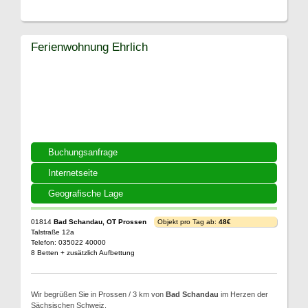
Ferienwohnung Ehrlich
Buchungsanfrage
Internetseite
Geografische Lage
01814
Bad Schandau, OT Prossen
Objekt pro Tag ab:
48€
Talstraße 12a
Telefon: 035022 40000
8 Betten + zusätzlich Aufbettung
Wir begrüßen Sie in Prossen / 3 km von
Bad Schandau
im Herzen der
Sächsischen Schweiz.