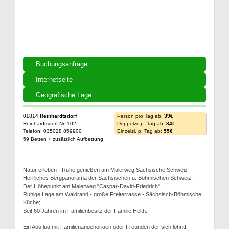
Buchungsanfrage
Internetseite
Geografische Lage
01814
Reinhardtsdorf
Person pro Tag ab:
39€
Reinhardtsdorf Nr. 102
Doppelzi. p. Tag ab:
84€
Telefon: 035028 859900
Einzelzi. p. Tag ab:
55€
59 Betten + zusätzlich Aufbettung
Natur erleben - Ruhe genießen am Malerweg Sächsische Schweiz
Herrliches Bergpanorama der Sächsischen u. Böhmischen Schweiz;
Der Höhepunkt am Malerweg "Caspar-David-Friedrich";
Ruhige Lage am Waldrand - große Freiterrasse - Sächsisch-Böhmische
Küche;
Seit 60 Jahren im Familienbesitz der Familie Helth.
Ein Ausflug mit Familienangehörigen oder Freunden der sich lohnt!