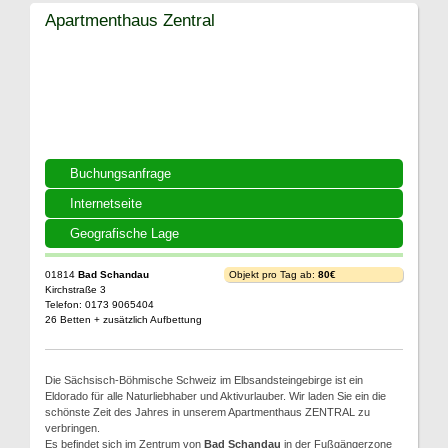
Apartmenthaus Zentral
Buchungsanfrage
Internetseite
Geografische Lage
01814
Bad Schandau
Objekt pro Tag ab:
80€
Kirchstraße 3
Telefon: 0173 9065404
26 Betten + zusätzlich Aufbettung
Die Sächsisch-Böhmische Schweiz im Elbsandsteingebirge ist ein
Eldorado für alle Naturliebhaber und Aktivurlauber. Wir laden Sie ein die
schönste Zeit des Jahres in unserem Apartmenthaus ZENTRAL zu
verbringen.
Es befindet sich im Zentrum von
Bad Schandau
in der Fußgängerzone