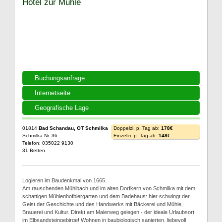
Hotel zur Mühle
Buchungsanfrage
Internetseite
Geografische Lage
01814
Bad Schandau, OT Schmilka
Doppelzi. p. Tag ab:
178€
Schmilka Nr. 36
Einzelzi. p. Tag ab:
148€
Telefon: 035022 9130
31 Betten
Logieren im Baudenkmal von 1665.
Am rauschenden Mühlbach und im alten Dorfkern von Schmilka mit dem
schattigen Mühlenhofbiergarten und dem Badehaus: hier schwingt der
Geist der Geschichte und des Handwerks mit Bäckerei und Mühle,
Brauerei und Kultur. Direkt am Malerweg gelegen - der ideale Urlaubsort
im Elbsandsteingebirge! Wohnen in baubiologisch sanierten, liebevoll