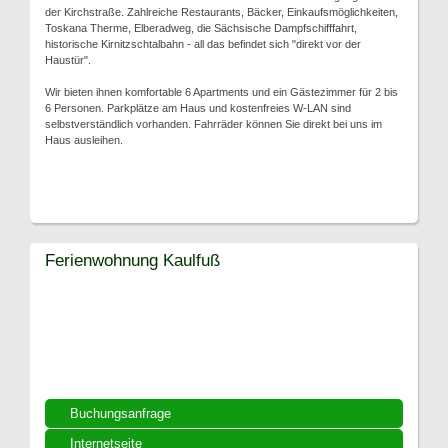
der Kirchstraße. Zahlreiche Restaurants, Bäcker, Einkaufsmöglichkeiten,
Toskana Therme, Elberadweg, die Sächsische Dampfschifffahrt,
historische Kirnitzschtalbahn - all das befindet sich "direkt vor der
Haustür".
Wir bieten ihnen komfortable 6 Apartments und ein Gästezimmer für 2 bis
6 Personen. Parkplätze am Haus und kostenfreies W-LAN sind
selbstverständlich vorhanden. Fahrräder können Sie direkt bei uns im
Haus ausleihen.
Ferienwohnung Kaulfuß
Buchungsanfrage
Internetseite