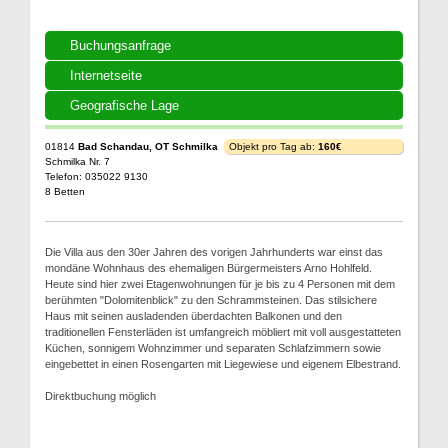
Buchungsanfrage
Internetseite
Geografische Lage
01814
Bad Schandau, OT Schmilka
Objekt pro Tag ab:
160€
Schmilka Nr. 7
Telefon: 035022 9130
8 Betten
Die Villa aus den 30er Jahren des vorigen Jahrhunderts war einst das
mondäne Wohnhaus des ehemaligen Bürgermeisters Arno Hohlfeld.
Heute sind hier zwei Etagenwohnungen für je bis zu 4 Personen mit dem
berühmten "Dolomitenblick" zu den Schrammsteinen. Das stilsichere
Haus mit seinen ausladenden überdachten Balkonen und den
traditionellen Fensterläden ist umfangreich möbliert mit voll ausgestatteten
Küchen, sonnigem Wohnzimmer und separaten Schlafzimmern sowie
eingebettet in einen Rosengarten mit Liegewiese und eigenem Elbestrand.
Direktbuchung möglich