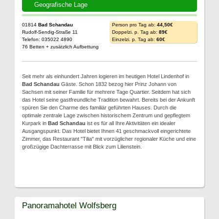
Geografische Lage
01814
Bad Schandau
Person pro Tag ab:
44,50€
Rudolf-Sendig-Straße 11
Doppelzi. p. Tag ab:
89€
Telefon: 035022 4890
Einzelzi. p. Tag ab:
60€
76 Betten + zusätzlich Aufbettung
Seit mehr als einhundert Jahren logieren im heutigen Hotel Lindenhof in
Bad Schandau
Gäste. Schon 1832 bezog hier Prinz Johann von
Sachsen mit seiner Familie für mehrere Tage Quartier. Seitdem hat sich
das Hotel seine gastfreundliche Tradition bewahrt. Bereits bei der Ankunft
spüren Sie den Charme des familiär geführten Hauses. Durch die
optimale zentrale Lage zwischen historischem Zentrum und gepflegtem
Kurpark in
Bad Schandau
ist es für all Ihre Aktivitäten ein idealer
Ausgangspunkt. Das Hotel bietet Ihnen 41 geschmackvoll eingerichtete
Zimmer, das Restaurant "Tilia" mit vorzüglicher regionaler Küche und eine
großzügige Dachterrasse mit Blick zum Lilienstein.
Panoramahotel Wolfsberg