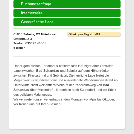
Buchungsanfrage
Internetseite
Geografische Lage
01855
Sebnitz, OT Mittelndorf
Objekt pro Tag ab:
40€
Mittelstraße 3
Telefon: 035022 40561
5 Betten
Unser gemütliches Ferienhaus befindet sich in ruhiger aber zentraler
Lage zwischen
Bad Schandau
und Sebnitz auf dem Höhenrücken
zwischen Kirnitzschtal und Sebnitztal. Die herrliche Lage bietet die
Möglichkeit für wunderschöne und ausgedehnte Wanderungen direkt ab
Unterkunft. Nicht weit entfernt verläuft der Panoramaweg von
Bad
Schandau
über Mittelndorf, Lichtenhain nach Saupsdorf, und ein Stück
des beliebten Malerweges.
Wir vermieten unser Ferienhaus in den Monaten von April bis Oktober.
Wir freuen uns auf Ihren Besuch !