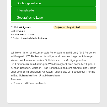
Buchungsanfrage
Internetseite
Geografische Lage
01824
Königstein
Objekt pro Tag ab:
70€
Eichenweg 2
Telefon: 035021 60007
6 Betten + zusätzlich Aufbettung
Wir bieten ihnen eine komfortable Ferienwohnung (55 qm ) für 2 Personen
in Königstein OT Pfaffendorf in ruhiger und zentraler Lage . Auf Anfrage
können wir Ihnen ein zweites Schlafzimmer zur Verfügung stellen.
Ein Familienurlaub mit sehr gute Wandermöglichkeiten sowie Ausflügen, z.
b. nach Dresden, Meissen, Prag können Sie bequem mit Auto, der S-Bahn
oder dem Schiff erreichen. An kalten Tagen sollte ein Besuch der Therme
in
Bad Schandau
ihren Urlaub bereichern.
Preisinfo:
2 Personen 70 Euro pro Nacht