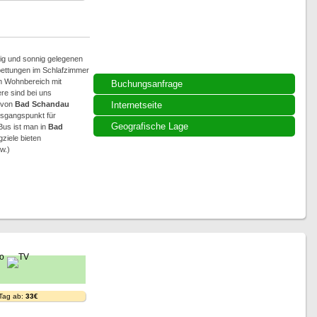
ig und sonnig gelegenen
bettungen im Schlafzimmer
em Wohnbereich mit
Buchungsanfrage
re sind bei uns
 von
Bad Schandau
Internetseite
usgangspunkt für
Geografische Lage
us ist man in
Bad
gziele bieten
w.)
 Tag ab:
33€