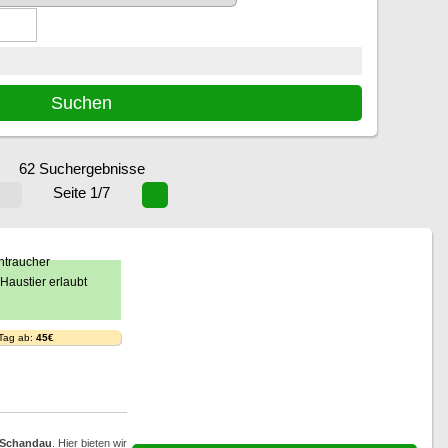
62 Suchergebnisse
Seite 1/7
 Tag ab:
45€
 Schandau
. Hier bieten wir