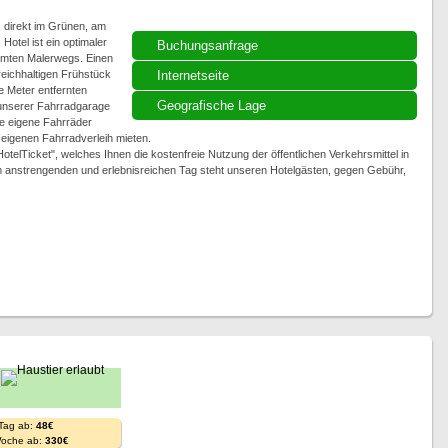
, direkt im Grünen, am
otel ist ein optimaler
Buchungsanfrage
mten Malerwegs. Einen
reichhaltigen Frühstück
Internetseite
e Meter entfernten
Geografische Lage
 unserer Fahrradgarage
ne eigene Fahrräder
eigenen Fahrradverleih mieten.
telTicket", welches Ihnen die kostenfreie Nutzung der öffentlichen Verkehrsmittel in
 anstrengenden und erlebnisreichen Tag steht unseren Hotelgästen, gegen Gebühr,
 Tag ab:
48€
Woche ab:
330€