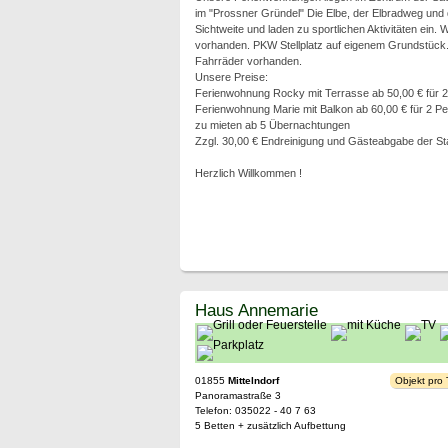
im "Prossner Gründel" Die Elbe, der Elbradweg und d
Sichtweite und laden zu sportlichen Aktivitäten ein.
vorhanden. PKW Stellplatz auf eigenem Grundstück. 
Fahrräder vorhanden.
Unsere Preise:
Ferienwohnung Rocky mit Terrasse ab 50,00 € für 
Ferienwohnung Marie mit Balkon ab 60,00 € für 2 P
zu mieten ab 5 Übernachtungen
Zzgl. 30,00 € Endreinigung und Gästeabgabe der St
Herzlich Willkommen !
Haus Annemarie
01855
Mittelndorf
Objekt pro
Panoramastraße 3
Telefon: 035022 - 40 7 63
5 Betten + zusätzlich Aufbettung