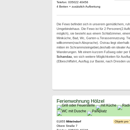
Telefon: 035022 40456
4 Betten + zusätzlich Aufbettung
Die Fewo befindet sich in unserem gemütlichem, ruh
Umgebindehaus. Die Fewo ist für 2 Personen(2 Auf
möglich), sie besteht aus einem Schlafzimmer, ein
Miniküche, Bad, Wc, Garten-u.Terassennutzung. Tie
willkommen(nach Absprache). Ostrau liegt oberhalb
mitten im Schrammsteingebiet,deshalb ein idealer A
Wanderungen. Mit einem kurzem Fußweg oder per B
Schandau
, wo sich weitere Möglichkeiten für Ausflu
(Elbeschiffahrt, Ausflug zur Bastei, nach Dresden us
Ferienwohnung Hölzel
01855
Mittelndorf
Objekt pro
Obere Straße 7