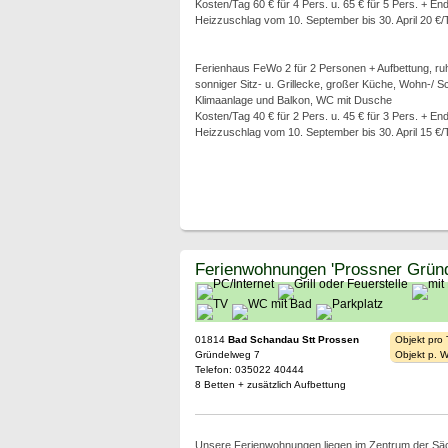
Kosten/Tag 60 € für 4 Pers. u. 65 € für 5 Pers. + En
Heizzuschlag vom 10. September bis 30. April 20 €/
Ferienhaus FeWo 2 für 2 Personen + Aufbettung, ruh
sonniger Sitz- u. Grillecke, großer Küche, Wohn-/ S
Klimaanlage und Balkon, WC mit Dusche
Kosten/Tag 40 € für 2 Pers. u. 45 € für 3 Pers. + En
Heizzuschlag vom 10. September bis 30. April 15 €/
Ferienwohnungen 'Prossner Gründ
01814
Bad Schandau Stt Prossen
Objekt pro
Gründelweg 7
Objekt p. 
Telefon: 035022 40444
8 Betten + zusätzlich Aufbettung
Unsere Ferienwohnungen liegen im Zentrum der Säc