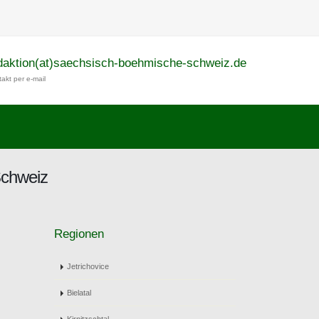
daktion(at)saechsisch-boehmische-schweiz.de
akt per e-mail
Schweiz
Regionen
Jetrichovice
Bielatal