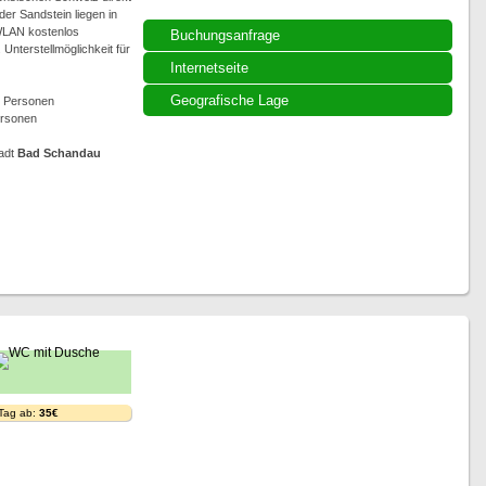
er Sandstein liegen in
 WLAN kostenlos
Buchungsanfrage
Unterstellmöglichkeit für
Internetseite
Geografische Lage
2 Personen
ersonen
adt
Bad Schandau
 Tag ab:
35€