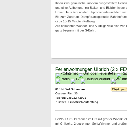
Ihnen zwei gemütliche, modern ausgestattete Ferien
und einer Aufbettung, mit Balkon und Elbblick in der
Unser Haus liegt an der Elbpromenade und dem sehr
Bis zum Zentrum, Dampferanlegestelle, Bahnhof un
circa 10-15 Minuten Fußweg.
Alle bekannten Wander- und Ausflugsziele sind von 
ganz bequem mit der S-Bahn.
Ferienwohnungen Ulbrich (2 x F
01814
Bad Schandau
Objekt pro
Ostrauer Ring 30
Telefon: 035022 42901
7 Betten + zusätzlich Aufbettung
FeWo 1 für 5 Personen im OG mit großer Wohnküch
mit Grillecke, 2 getrennten Schlafzimmer und gro