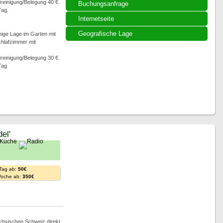
dreinigung/Belegung 40 €.
Buchungsanfrage
Tag.
Internetseite
Geografische Lage
ige Lage im Garten mit
chlafzimmer mit
dreinigung/Belegung 30 €.
Tag
el'
 Tag ab:
50€
Woche ab:
350€
hsischen Schweiz direkt