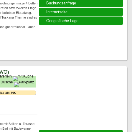
Buchungsanfrage
wohnungen mit je 4 Betten
 ersten bzw. zweiten Etage.
Internetseite
 beliebten Elbradweg.
d Toskana Therme sind es
Geografische Lage
uns gut erreichbar - auch
EWO)
 Tag ab:
40€
e mit Balkon u. Terasse
ßem Bad mit Badewanne