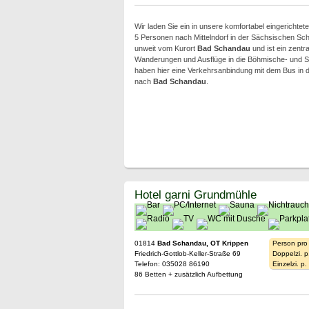
Wir laden Sie ein in unsere komfortabel eingerichtet
5 Personen nach Mittelndorf in der Sächsischen Sch
unweit vom Kurort
Bad Schandau
und ist ein zentr
Wanderungen und Ausflüge in die Böhmische- und S
haben hier eine Verkehrsanbindung mit dem Bus in d
nach
Bad Schandau
.
Hotel garni Grundmühle
01814
Bad Schandau, OT Krippen
Person pro
Friedrich-Gottlob-Keller-Straße 69
Doppelzi. p
Telefon: 035028 86190
Einzelzi. p
86 Betten + zusätzlich Aufbettung