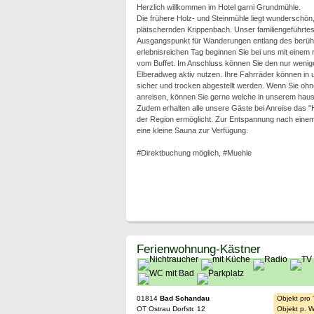
Herzlich willkommen im Hotel garni Grundmühle.
Die frühere Holz- und Steinmühle liegt wunderschön
plätschernden Krippenbach. Unser familiengeführtes H
Ausgangspunkt für Wanderungen entlang des berüh
erlebnisreichen Tag beginnen Sie bei uns mit einem 
vom Buffet. Im Anschluss können Sie den nur wenig
Elberadweg aktiv nutzen. Ihre Fahrräder können in
sicher und trocken abgestellt werden. Wenn Sie oh
anreisen, können Sie gerne welche in unserem haus
Zudem erhalten alle unsere Gäste bei Anreise das "Ho
der Region ermöglicht. Zur Entspannung nach einem
eine kleine Sauna zur Verfügung.
#Direktbuchung möglich, #Muehle
Ferienwohnung-Kästner
01814
Bad Schandau
Objekt pro
OT Ostrau Dorfstr. 12
Objekt p. 