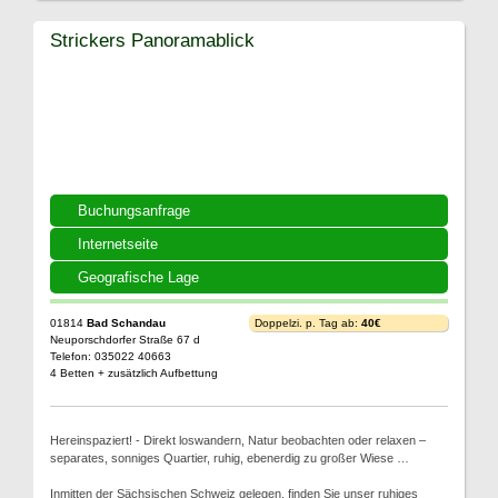
Strickers Panoramablick
Buchungsanfrage
Internetseite
Geografische Lage
01814
Bad Schandau
Doppelzi. p. Tag ab:
40€
Neuporschdorfer Straße 67 d
Telefon: 035022 40663
4 Betten + zusätzlich Aufbettung
Hereinspaziert! - Direkt loswandern, Natur beobachten oder relaxen –
separates, sonniges Quartier, ruhig, ebenerdig zu großer Wiese …
Inmitten der Sächsischen Schweiz gelegen, finden Sie unser ruhiges