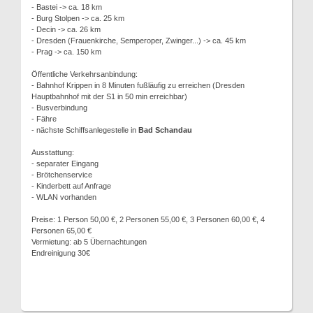
- Bastei -> ca. 18 km
- Burg Stolpen -> ca. 25 km
- Decin -> ca. 26 km
- Dresden (Frauenkirche, Semperoper, Zwinger...) -> ca. 45 km
- Prag -> ca. 150 km
Öffentliche Verkehrsanbindung:
- Bahnhof Krippen in 8 Minuten fußläufig zu erreichen (Dresden
Hauptbahnhof mit der S1 in 50 min erreichbar)
- Busverbindung
- Fähre
- nächste Schiffsanlegestelle in
Bad Schandau
Ausstattung:
- separater Eingang
- Brötchenservice
- Kinderbett auf Anfrage
- WLAN vorhanden
Preise: 1 Person 50,00 €, 2 Personen 55,00 €, 3 Personen 60,00 €, 4
Personen 65,00 €
Vermietung: ab 5 Übernachtungen
Endreinigung 30€