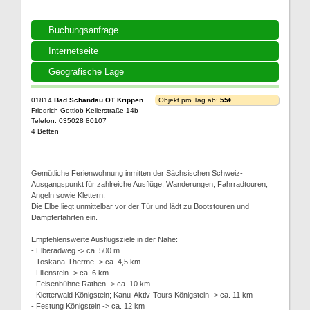
Buchungsanfrage
Internetseite
Geografische Lage
01814
Bad Schandau OT Krippen
Objekt pro Tag ab:
55€
Friedrich-Gottlob-Kellerstraße 14b
Telefon: 035028 80107
4 Betten
Gemütliche Ferienwohnung inmitten der Sächsischen Schweiz-
Ausgangspunkt für zahlreiche Ausflüge, Wanderungen, Fahrradtouren,
Angeln sowie Klettern.
Die Elbe liegt unmittelbar vor der Tür und lädt zu Bootstouren und
Dampferfahrten ein.
Empfehlenswerte Ausflugsziele in der Nähe:
- Elberadweg -> ca. 500 m
- Toskana-Therme -> ca. 4,5 km
- Lilienstein -> ca. 6 km
- Felsenbühne Rathen -> ca. 10 km
- Kletterwald Königstein; Kanu-Aktiv-Tours Königstein -> ca. 11 km
- Festung Königstein -> ca. 12 km