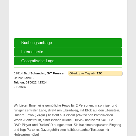
Buchungsanfrage
Internetseite
Geografische Lage
01814
Bad Schandau, StT Prossen
Objekt pro Tag ab:
32€
Untere Talstr. 3
Telefon: 035022 42524
2 Betten
Wir bieten Ihnen eine gemütliche Fewo für 2 Personen, in sonniger und
ruhiger zentraler Lage, direkt am Elbradweg, mit Blick auf den Lilienstein.
Unsere Fewo ( 24qm ) besteht aus einem praktischen kombinierten
Wohn-/Schlafraum, einer kleinen Küche, Du/WC und ist mit SAT- TV,
DVD-Player und Radio/CD ausgestattet. Sie hat einen separaten Eingang
und liegt Parterre. Dazu gehört eine halbüberdachte Terrasse mit
Holzgartenmöbeln.