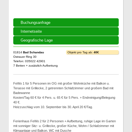
Buchungsanfrage
Internetseite
Geografische Lage
01814
Bad Schandau
Objekt pro Tag ab:
40€
Ostrauer Ring 30
Telefon: 035022 42901
7 Betten + zusätzlich Aufbettung
FeWo 1 für 5 Personen im OG mit großer Wohnküche mit Balkon u.
Terasse mit Grillecke, 2 getrennten Schlafzimmer und großem Bad mit
Badewanne
Kosten/Tag 60 € für 4 Pers. u. 65 € für 5 Pers. + Endreinigung/Belegung
40 €.
Heizzuschlag vom 10. September bis 30. April 20 €/Tag.
Ferienhaus FeWo 2 für 2 Personen + Aufbettung, ruhige Lage im Garten
mit sonniger Sitz- u. Grillecke, großer Küche, Wohn-/ Schlafzimmer mit
Klimaanlage und Balkon, WC mit Dusche