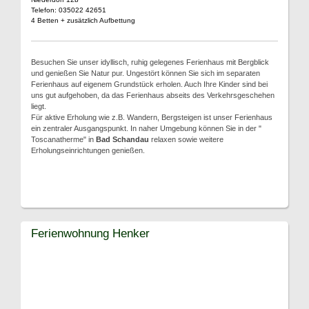
Telefon: 035022 42651
4 Betten + zusätzlich Aufbettung
Besuchen Sie unser idyllisch, ruhig gelegenes Ferienhaus mit Bergblick
und genießen Sie Natur pur. Ungestört können Sie sich im separaten
Ferienhaus auf eigenem Grundstück erholen. Auch Ihre Kinder sind bei
uns gut aufgehoben, da das Ferienhaus abseits des Verkehrsgeschehen
liegt.
Für aktive Erholung wie z.B. Wandern, Bergsteigen ist unser Ferienhaus
ein zentraler Ausgangspunkt. In naher Umgebung können Sie in der "
Toscanatherme" in
Bad Schandau
relaxen sowie weitere
Erholungseinrichtungen genießen.
Ferienwohnung Henker