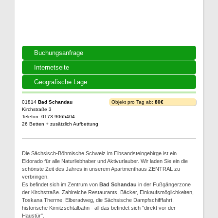
Buchungsanfrage
Internetseite
Geografische Lage
01814
Bad Schandau
Objekt pro Tag ab:
80€
Kirchstraße 3
Telefon: 0173 9065404
26 Betten + zusätzlich Aufbettung
Die Sächsisch-Böhmische Schweiz im Elbsandsteingebirge ist ein
Eldorado für alle Naturliebhaber und Aktivurlauber. Wir laden Sie ein die
schönste Zeit des Jahres in unserem Apartmenthaus ZENTRAL zu
verbringen.
Es befindet sich im Zentrum von
Bad Schandau
in der Fußgängerzone
der Kirchstraße. Zahlreiche Restaurants, Bäcker, Einkaufsmöglichkeiten,
Toskana Therme, Elberadweg, die Sächsische Dampfschifffahrt,
historische Kirnitzschtalbahn - all das befindet sich "direkt vor der
Haustür".