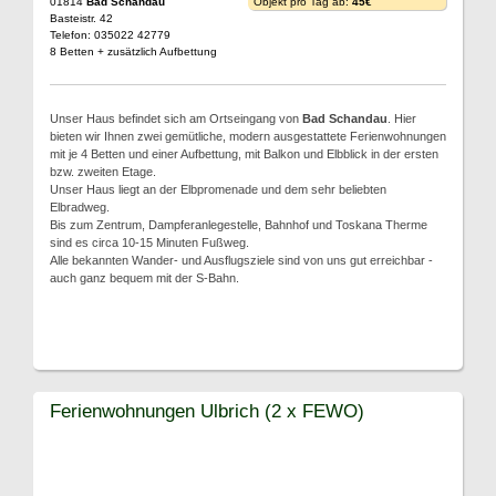
01814
Bad Schandau
Objekt pro Tag ab:
45€
Basteistr. 42
Telefon: 035022 42779
8 Betten + zusätzlich Aufbettung
Unser Haus befindet sich am Ortseingang von
Bad Schandau
. Hier
bieten wir Ihnen zwei gemütliche, modern ausgestattete Ferienwohnungen
mit je 4 Betten und einer Aufbettung, mit Balkon und Elbblick in der ersten
bzw. zweiten Etage.
Unser Haus liegt an der Elbpromenade und dem sehr beliebten
Elbradweg.
Bis zum Zentrum, Dampferanlegestelle, Bahnhof und Toskana Therme
sind es circa 10-15 Minuten Fußweg.
Alle bekannten Wander- und Ausflugsziele sind von uns gut erreichbar -
auch ganz bequem mit der S-Bahn.
Ferienwohnungen Ulbrich (2 x FEWO)