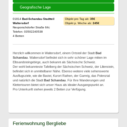
Geografische Lage
01814
Bad-Schandau Stadtteil
Objekt pro Tag ab:
35€
Waltersdorf
Objekt p. Woche ab:
245€
Neuporschdorfer Straße 64c
Telefon: 03502240538
4 Betten
Herzlich willkommen in Waltersdorf, einem Ortsteil der Stadt
Bad
Schandau
. Waltersdorf befindet sich in sehr schöner Lage mitten im
Elbsandsteingebirge, auch bekannt als Sächsische Schweiz.
Der wohl bekannteste Tafelberg der Sächsischen Schweiz, der Lilienstein,
befindet sich in unmittelbarer Nähe. Ebenso weitere viele sehenswerte
Ausflugsziele, wie die Bastei, Kurort Rathen, der Gamrig, das Polenztal
und natürlich die Stadt
Bad Schandau
. Für Ihre Wanderungen und
Klettertouren bietet sich unser Haus als idealer Ausgangspunkt an.
Pro Unterkunft stehen jeweils 2 Betten zur Verfügung.
Ferienwohnung Bergliebe