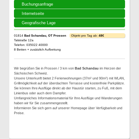
Buchungsanfrage
Internetseite
Geografische Lage
01814
Bad Schandau, OT Prossen
Objekt pro Tag ab:
48€
Talstraße 12a
Telefon: 035022 40000
8 Betten + zusätzlich Aufbettung
Wir begrüßen Sie in Prossen / 3 km von
Bad Schandau
im Herzen der
Sächsischen Schweiz.
Unsere Unterkunft bietet 2 Ferienwohnungen (37m² und 90m²) mit WLAN,
Grillmöglichkeit auf der überdachten Terrasse und kostenfreie Parkplätze.
Sie können Ihre Ausflüge direkt ab der Haustür starten, zu Fuß, mit dem
Linienbus oder auch dem Dampfer.
Umfangreiches Informationsmaterial für Ihre Ausflüge und Wanderungen
haben wir für Sie zusammengestellt.
Informieren Sie sich gern auf unserer Homepage über Verfügbarkeit und
Preise.