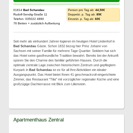
01814
Bad Schandau
Person pro Tag ab:
44,50€
Rudolf-Sendig-Straße 11
Doppelzi. p. Tag ab:
89€
Telefon: 035022 4890
Einzelzi. p. Tag ab:
60€
76 Betten + zusätzlich Aufbettung
Seit mehr als einhundert Jahren logieren im heutigen Hotel Lindenhof in
Bad Schandau
Gäste. Schon 1832 bezog hier Prinz Johann von
Sachsen mit seiner Familie für mehrere Tage Quartier. Seitdem hat sich
das Hotel seine gastfreundliche Tradition bewahrt. Bereits bei der Ankunft
spüren Sie den Charme des familiär geführten Hauses. Durch die
optimale zentrale Lage zwischen historischem Zentrum und gepflegtem
Kurpark in
Bad Schandau
ist es für all Ihre Aktivitäten ein idealer
Ausgangspunkt. Das Hotel bietet Ihnen 41 geschmackvoll eingerichtete
Zimmer, das Restaurant "Tilia" mit vorzüglicher regionaler Küche und eine
großzügige Dachterrasse mit Blick zum Lilienstein.
Apartmenthaus Zentral