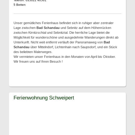
Telefon: 035022 40561
5 Betten
Unser gemütliches Ferienhaus befindet sich in ruhiger aber zentraler
Lage zwischen
Bad Schandau
und Sebnitz auf dem Höhenrücken
zwischen Kirnitzschtal und Sebnitztal. Die herrliche Lage bietet die
Möglichkeit für wunderschöne und ausgedehnte Wanderungen direkt ab
Unterkunft. Nicht weit entfernt verläuft der Panoramaweg von
Bad
Schandau
über Mittelndorf, Lichtenhain nach Saupsdorf, und ein Stück
des beliebten Malerweges.
Wir vermieten unser Ferienhaus in den Monaten von April bis Oktober.
Wir freuen uns auf Ihren Besuch !
Ferienwohnung Schweipert