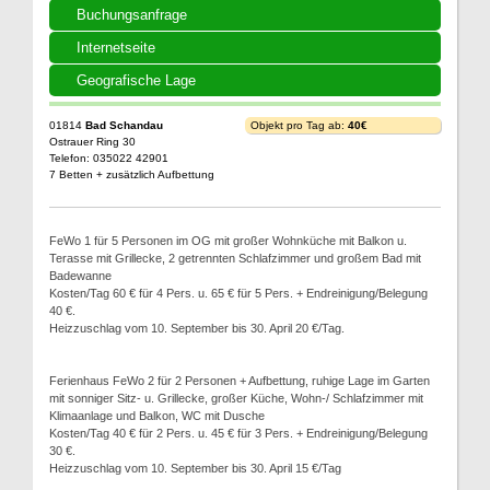
Buchungsanfrage
Internetseite
Geografische Lage
01814
Bad Schandau
Objekt pro Tag ab:
40€
Ostrauer Ring 30
Telefon: 035022 42901
7 Betten + zusätzlich Aufbettung
FeWo 1 für 5 Personen im OG mit großer Wohnküche mit Balkon u.
Terasse mit Grillecke, 2 getrennten Schlafzimmer und großem Bad mit
Badewanne
Kosten/Tag 60 € für 4 Pers. u. 65 € für 5 Pers. + Endreinigung/Belegung
40 €.
Heizzuschlag vom 10. September bis 30. April 20 €/Tag.
Ferienhaus FeWo 2 für 2 Personen + Aufbettung, ruhige Lage im Garten
mit sonniger Sitz- u. Grillecke, großer Küche, Wohn-/ Schlafzimmer mit
Klimaanlage und Balkon, WC mit Dusche
Kosten/Tag 40 € für 2 Pers. u. 45 € für 3 Pers. + Endreinigung/Belegung
30 €.
Heizzuschlag vom 10. September bis 30. April 15 €/Tag