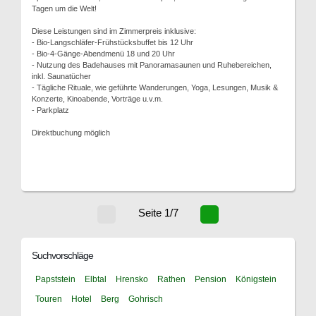
Tagen um die Welt!
Diese Leistungen sind im Zimmerpreis inklusive:
- Bio-Langschläfer-Frühstücksbuffet bis 12 Uhr
- Bio-4-Gänge-Abendmenü 18 und 20 Uhr
- Nutzung des Badehauses mit Panoramasaunen und Ruhebereichen,
inkl. Saunatücher
- Tägliche Rituale, wie geführte Wanderungen, Yoga, Lesungen, Musik &
Konzerte, Kinoabende, Vorträge u.v.m.
- Parkplatz
Direktbuchung möglich
Seite 1/7
Suchvorschläge
Papststein
Elbtal
Hrensko
Rathen
Pension
Königstein
Touren
Hotel
Berg
Gohrisch