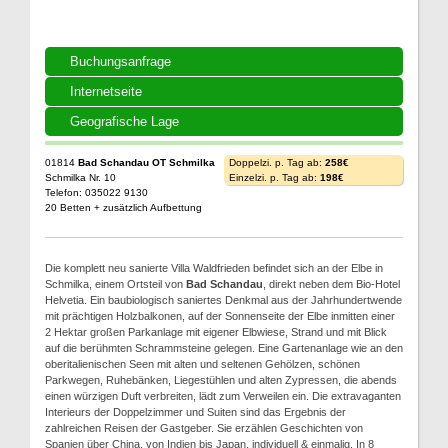
Buchungsanfrage
Internetseite
Geografische Lage
01814
Bad Schandau OT Schmilka
Doppelzi. p. Tag ab:
258€
Schmilka Nr. 10
Einzelzi. p. Tag ab:
198€
Telefon: 035022 9130
20 Betten + zusätzlich Aufbettung
Die komplett neu sanierte Villa Waldfrieden befindet sich an der Elbe in
Schmilka, einem Ortsteil von
Bad Schandau
, direkt neben dem Bio-Hotel
Helvetia. Ein baubiologisch saniertes Denkmal aus der Jahrhundertwende
mit prächtigen Holzbalkonen, auf der Sonnenseite der Elbe inmitten einer
2 Hektar großen Parkanlage mit eigener Elbwiese, Strand und mit Blick
auf die berühmten Schrammsteine gelegen. Eine Gartenanlage wie an den
oberitalienischen Seen mit alten und seltenen Gehölzen, schönen
Parkwegen, Ruhebänken, Liegestühlen und alten Zypressen, die abends
einen würzigen Duft verbreiten, lädt zum Verweilen ein. Die extravaganten
Interieurs der Doppelzimmer und Suiten sind das Ergebnis der
zahlreichen Reisen der Gastgeber. Sie erzählen Geschichten von
Spanien über China, von Indien bis Japan, individuell & einmalig. In 8