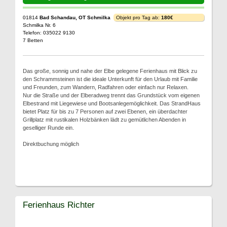
01814
Bad Schandau, OT Schmilka
Objekt pro Tag ab:
180€
Schmilka Nr. 6
Telefon: 035022 9130
7 Betten
Das große, sonnig und nahe der Elbe gelegene Ferienhaus mit Blick zu
den Schrammsteinen ist die ideale Unterkunft für den Urlaub mit Familie
und Freunden, zum Wandern, Radfahren oder einfach nur Relaxen.
Nur die Straße und der Elberadweg trennt das Grundstück vom eigenen
Elbestrand mit Liegewiese und Bootsanlegemöglichkeit. Das StrandHaus
bietet Platz für bis zu 7 Personen auf zwei Ebenen, ein überdachter
Grillplatz mit rustikalen Holzbänken lädt zu gemütlichen Abenden in
geselliger Runde ein.
Direktbuchung möglich
Ferienhaus Richter