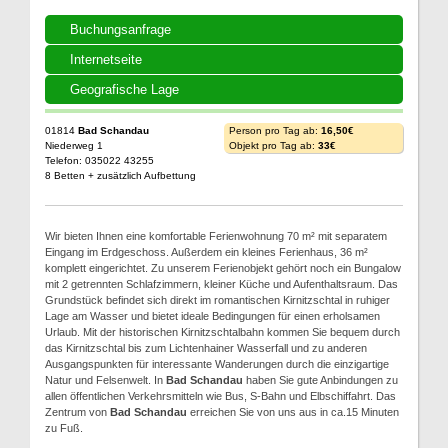
Buchungsanfrage
Internetseite
Geografische Lage
01814
Bad Schandau
Person pro Tag ab:
16,50€
Niederweg 1
Objekt pro Tag ab:
33€
Telefon: 035022 43255
8 Betten + zusätzlich Aufbettung
Wir bieten Ihnen eine komfortable Ferienwohnung 70 m² mit separatem
Eingang im Erdgeschoss. Außerdem ein kleines Ferienhaus, 36 m²
komplett eingerichtet. Zu unserem Ferienobjekt gehört noch ein Bungalow
mit 2 getrennten Schlafzimmern, kleiner Küche und Aufenthaltsraum. Das
Grundstück befindet sich direkt im romantischen Kirnitzschtal in ruhiger
Lage am Wasser und bietet ideale Bedingungen für einen erholsamen
Urlaub. Mit der historischen Kirnitzschtalbahn kommen Sie bequem durch
das Kirnitzschtal bis zum Lichtenhainer Wasserfall und zu anderen
Ausgangspunkten für interessante Wanderungen durch die einzigartige
Natur und Felsenwelt. In
Bad Schandau
haben Sie gute Anbindungen zu
allen öffentlichen Verkehrsmitteln wie Bus, S-Bahn und Elbschiffahrt. Das
Zentrum von
Bad Schandau
erreichen Sie von uns aus in ca.15 Minuten
zu Fuß.