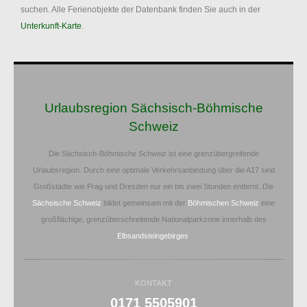
suchen. Alle Ferienobjekte der Datenbank finden Sie auch in der
Unterkunft-Karte
.
Urlaubsregion Sächsisch-Böhmische
Schweiz
Die Sächsisch-Böhmische Schweiz ist eine grenzübergreifende
Urlaubsregion. Durch eine optimale Verkehrsanbindung über die A17 sind
Großstädte wie Prag und Dresden nur ein bis zwei Stunden entfernt. Die
Sächsische Schweiz
bildet gemeinsam mit der
Böhmischen Schweiz
eine
großflächige, grenzüberschreitende Nationalparkzone innerhalb des
Elbsandsteingebirges
.
KONTAKT
0171 5505901