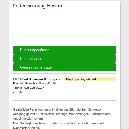
Ferienwohnung Henker
Buchungsanfrage
Internetseite
Geografische Lage
01814
Bad Schandau OT Krippen
Objekt pro Tag ab:
55€
Friedrich-Gottlob-Kellerstraße 14b
Telefon: 035028 80107
4 Betten
Gemütliche Ferienwohnung inmitten der Sächsischen Schweiz-
Ausgangspunkt für zahlreiche Ausflüge, Wanderungen, Fahrradtouren,
Angeln sowie Klettern.
Die Elbe liegt unmittelbar vor der Tür und lädt zu Bootstouren und
Dampferfahrten ein.