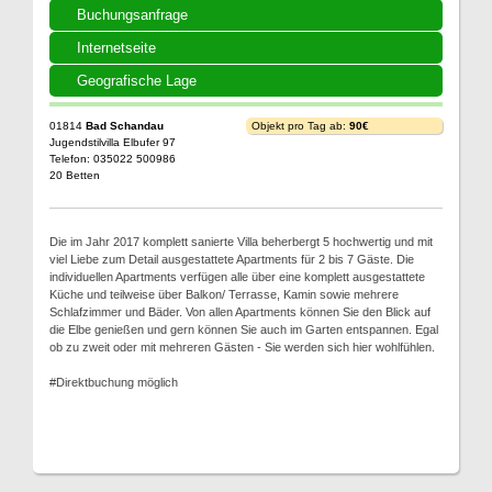
Buchungsanfrage
Internetseite
Geografische Lage
01814
Bad Schandau
Objekt pro Tag ab:
90€
Jugendstilvilla Elbufer 97
Telefon: 035022 500986
20 Betten
Die im Jahr 2017 komplett sanierte Villa beherbergt 5 hochwertig und mit
viel Liebe zum Detail ausgestattete Apartments für 2 bis 7 Gäste. Die
individuellen Apartments verfügen alle über eine komplett ausgestattete
Küche und teilweise über Balkon/ Terrasse, Kamin sowie mehrere
Schlafzimmer und Bäder. Von allen Apartments können Sie den Blick auf
die Elbe genießen und gern können Sie auch im Garten entspannen. Egal
ob zu zweit oder mit mehreren Gästen - Sie werden sich hier wohlfühlen.
#Direktbuchung möglich