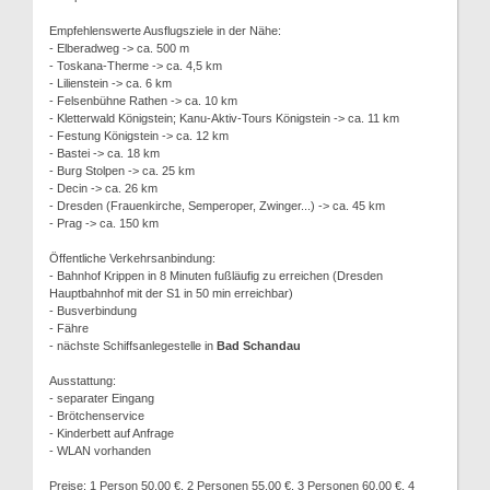
Empfehlenswerte Ausflugsziele in der Nähe:
- Elberadweg -> ca. 500 m
- Toskana-Therme -> ca. 4,5 km
- Lilienstein -> ca. 6 km
- Felsenbühne Rathen -> ca. 10 km
- Kletterwald Königstein; Kanu-Aktiv-Tours Königstein -> ca. 11 km
- Festung Königstein -> ca. 12 km
- Bastei -> ca. 18 km
- Burg Stolpen -> ca. 25 km
- Decin -> ca. 26 km
- Dresden (Frauenkirche, Semperoper, Zwinger...) -> ca. 45 km
- Prag -> ca. 150 km
Öffentliche Verkehrsanbindung:
- Bahnhof Krippen in 8 Minuten fußläufig zu erreichen (Dresden
Hauptbahnhof mit der S1 in 50 min erreichbar)
- Busverbindung
- Fähre
- nächste Schiffsanlegestelle in
Bad Schandau
Ausstattung:
- separater Eingang
- Brötchenservice
- Kinderbett auf Anfrage
- WLAN vorhanden
Preise: 1 Person 50,00 €, 2 Personen 55,00 €, 3 Personen 60,00 €, 4