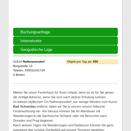
Buchungsanfrage
Internetseite
Geografische Lage
01814
Rathmannsdorf
Objekt pro Tag ab:
50€
Bergstraße 13
Telefon: 035022/41726
4 Betten
Mieten Sie unser Ferienhaus für Ihren Urlaub, denn es ist für Sie genau
die richtige Adresse, wenn Sie sich nach aktiver Erholung sehnen.
Im kleinen idyllischen Ort Rathmannsdorf, nur wenige Minuten vom Kurort
Bad Schandau
entfernt, laden wir Sie in unsere unsere hübsche
Ferienwohnung ein. Von hieraus können Sie Ihr Abenteuer mit
Wanderungen in die Sächsische Schweiz oder mit Besuchen nach
Dresden und Prag beginnen.
Nach aktiven Tagen mit Wanderungen und Radtouren können Sie ganz
entspannt das schöne Dorfgefühl auf unsere Terrasse genießen.