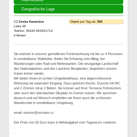
Geografische Lage
CZ
Ceska Kamenice
Objekt pro Tag ab:
50€
Liska 39
Telefon: 00420 602651713
4 Betten
Sie wohnen in unserer gemütlichen Ferienwohnung mit bis zu 4 Personen.
In unmittelbarer Waldnähe, finden Sie Erholung vom Alltag, bei
Wanderungen oder Rad-und Kletterpartien. Die einzigartige Landschaft
des Nationalparkes und des Lausitzer Berglandes, begeistern unsere
Gäste immer wieder.
Wir bieten Ihnen im echten Umgebindehaus, eine abgeschlossene
Wohnung mit seperaten Eingang. Dazu gehören Küche, Dusche mit WC
und 2 Zimmer mit je 2 Betten. Sie können auf Ihrer Terrasse frühstücken,
oder auch den überdachten Sitzplatz im Garten nutzen. Wir sprechen
deutsch und auf Wunsch empfehlen wir Ihnen auch die schönsten
Wanderziele in unmittelbarer Umgebung.
email: simsos@seznam.cz
Der Preis von 50 Euro kann in Abhängigkeit vom Tageskurs variieren.
.
.