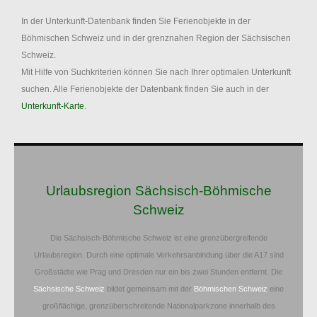
In der Unterkunft-Datenbank finden Sie Ferienobjekte in der
Böhmischen Schweiz und in der grenznahen Region der Sächsischen
Schweiz.
Mit Hilfe von Suchkriterien können Sie nach Ihrer optimalen Unterkunft
suchen. Alle Ferienobjekte der Datenbank finden Sie auch in der
Unterkunft-Karte
.
Urlaubsregion Sächsisch-Böhmische
Schweiz
Die Sächsisch-Böhmische Schweiz ist eine grenzübergreifende
Urlaubsregion. Durch eine optimale Verkehrsanbindung über die A17 sind
Großstädte wie Prag und Dresden nur ein bis zwei Stunden entfernt. Die
Sächsische Schweiz
bildet gemeinsam mit der
Böhmischen Schweiz
eine
großflächige, grenzüberschreitende Nationalparkzone innerhalb des