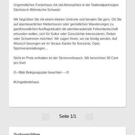
Urgemütliches Ferienhaus mit viel Atmosphäre in der Nationalparkregion
Sächsisch-Böhmische Schweiz!
Wir begrüßen Sie mit einem kleinen Umtrunk und beraten Sie gern. Ob Sie
auf abenteuerlichen Klettertouren oder gemütlichen Wanderungen zu
gastfreundlichen Ausflugslokalen die atemberaubende Felsenlandschaft
erkunden wollen, sich für Kultur oder Geschichte interessieren, Reiten
oder Schwimmen möchten: Wir sagen Ihnen, wo sie fündig werden. Auf
Wunsch besorgen wir im Voraus Karten für Konzerte, Oper,
Sportveranstaltungen...
Nicht im Preis enthalten ist der Stromverbrauch. Wir berechnen 30 Cent
pro Kwh.
!!!--Bitte Belegungsplan beachten ---!!!
#Umgebindehaus
Seite 1/1
Suchvorschläge