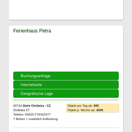
Ferienhaus Petra
Buchungsanfrage
Internetseite
Geografische Lage
40744
Dolni Chribska - CZ
Objekt pro Tag ab:
60€
Chribska 27
Objekt p. Woche ab:
420€
Telefon: 00420-776342577
7 Betten + zusätzlich Aufbettung