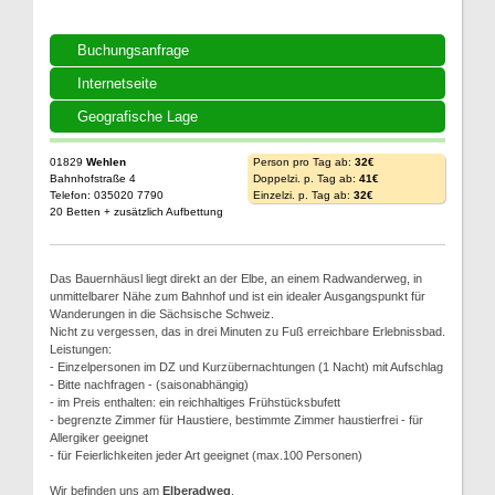
Buchungsanfrage
Internetseite
Geografische Lage
01829
Wehlen
Person pro Tag ab:
32€
Bahnhofstraße 4
Doppelzi. p. Tag ab:
41€
Telefon: 035020 7790
Einzelzi. p. Tag ab:
32€
20 Betten + zusätzlich Aufbettung
Das Bauernhäusl liegt direkt an der Elbe, an einem Radwanderweg, in
unmittelbarer Nähe zum Bahnhof und ist ein idealer Ausgangspunkt für
Wanderungen in die Sächsische Schweiz.
Nicht zu vergessen, das in drei Minuten zu Fuß erreichbare Erlebnissbad.
Leistungen:
- Einzelpersonen im DZ und Kurzübernachtungen (1 Nacht) mit Aufschlag
- Bitte nachfragen - (saisonabhängig)
- im Preis enthalten: ein reichhaltiges Frühstücksbufett
- begrenzte Zimmer für Haustiere, bestimmte Zimmer haustierfrei - für
Allergiker geeignet
- für Feierlichkeiten jeder Art geeignet (max.100 Personen)
Wir befinden uns am
Elberadweg
.