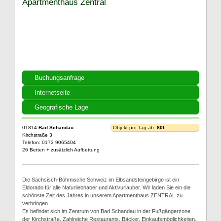
Apartmenthaus Zentral
Buchungsanfrage
Internetseite
Geografische Lage
01814
Bad Schandau
Objekt pro Tag ab:
80€
Kirchstraße 3
Telefon: 0173 9065404
26 Betten + zusätzlich Aufbettung
Die Sächsisch-Böhmische Schweiz im Elbsandsteingebirge ist ein
Eldorado für alle Naturliebhaber und Aktivurlauber. Wir laden Sie ein die
schönste Zeit des Jahres in unserem Apartmenthaus ZENTRAL zu
verbringen.
Es befindet sich im Zentrum von Bad Schandau in der Fußgängerzone
der Kirchstraße. Zahlreiche Restaurants, Bäcker, Einkaufsmöglichkeiten,