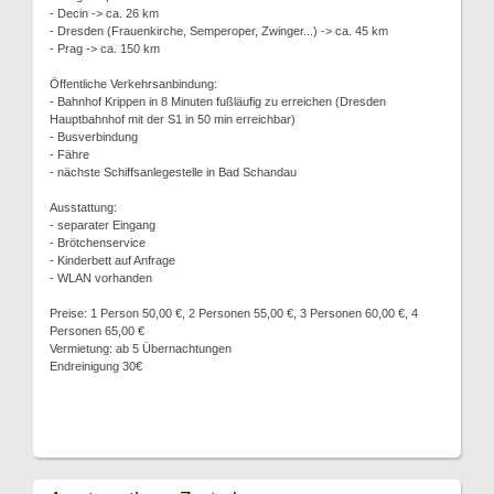
- Decin -> ca. 26 km
- Dresden (Frauenkirche, Semperoper, Zwinger...) -> ca. 45 km
- Prag -> ca. 150 km
Öffentliche Verkehrsanbindung:
- Bahnhof Krippen in 8 Minuten fußläufig zu erreichen (Dresden
Hauptbahnhof mit der S1 in 50 min erreichbar)
- Busverbindung
- Fähre
- nächste Schiffsanlegestelle in Bad Schandau
Ausstattung:
- separater Eingang
- Brötchenservice
- Kinderbett auf Anfrage
- WLAN vorhanden
Preise: 1 Person 50,00 €, 2 Personen 55,00 €, 3 Personen 60,00 €, 4
Personen 65,00 €
Vermietung: ab 5 Übernachtungen
Endreinigung 30€