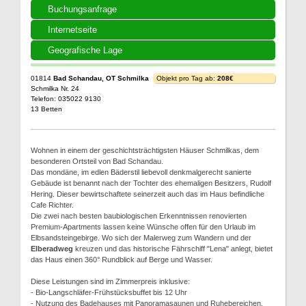
Buchungsanfrage
Internetseite
Geografische Lage
01814
Bad Schandau, OT Schmilka
Objekt pro Tag ab:
208€
Schmilka Nr. 24
Telefon: 035022 9130
13 Betten
Wohnen in einem der geschichtsträchtigsten Häuser Schmilkas, dem
besonderen Ortsteil von Bad Schandau.
Das mondäne, im edlen Bäderstil liebevoll denkmalgerecht sanierte
Gebäude ist benannt nach der Tochter des ehemaligen Besitzers, Rudolf
Hering. Dieser bewirtschaftete seinerzeit auch das im Haus befindliche
Cafe Richter.
Die zwei nach besten baubiologischen Erkenntnissen renovierten
Premium-Apartments lassen keine Wünsche offen für den Urlaub im
Elbsandsteingebirge. Wo sich der Malerweg zum Wandern und der
Elberadweg
kreuzen und das historische Fährschiff "Lena" anlegt, bietet
das Haus einen 360° Rundblick auf Berge und Wasser.
Diese Leistungen sind im Zimmerpreis inklusive:
- Bio-Langschläfer-Frühstücksbuffet bis 12 Uhr
- Nutzung des Badehauses mit Panoramasaunen und Ruhebereichen,