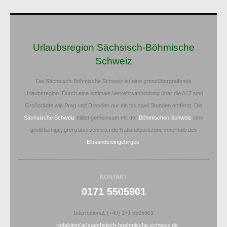
Urlaubsregion Sächsisch-Böhmische
Schweiz
Die Sächsisch-Böhmische Schweiz ist eine grenzübergreifende
Urlaubsregion. Durch eine optimale Verkehrsanbindung über die A17 sind
Großstädte wie Prag und Dresden nur ein bis zwei Stunden entfernt. Die
Sächsische Schweiz
bildet gemeinsam mit der
Böhmischen Schweiz
eine
großflächige, grenzüberschreitende Nationalparkzone innerhalb des
Elbsandsteingebirges
.
KONTAKT
0171 5505901
International: (+49) 171 5505901
redaktion(at)saechsisch-boehmische-schweiz.de