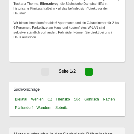
Toskana Therme,
Elberadweg
, die Sächsische Dampfschifffahrt,
historische Kirnitzschtalbahn - all das befindet sich "direkt vor der
Haustür".
Wir bieten ihnen komfortable 6 Apartments und ein Gästezimmer für 2 bis
6 Personen. Parkplätze am Haus und kostenfreies W-LAN sind
selbstverständlich vorhanden. Fahrräder können Sie direkt bei uns im
Haus ausleihen.
Seite 1/2
Suchvorschläge
Bielatal
Wehlen
CZ
Hrensko
Süd
Gohrisch
Rathen
Pfaffendorf
Wandern
Sebnitz