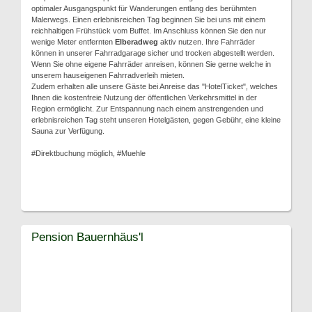
optimaler Ausgangspunkt für Wanderungen entlang des berühmten
Malerwegs. Einen erlebnisreichen Tag beginnen Sie bei uns mit einem
reichhaltigen Frühstück vom Buffet. Im Anschluss können Sie den nur
wenige Meter entfernten
Elberadweg
aktiv nutzen. Ihre Fahrräder
können in unserer Fahrradgarage sicher und trocken abgestellt werden.
Wenn Sie ohne eigene Fahrräder anreisen, können Sie gerne welche in
unserem hauseigenen Fahrradverleih mieten.
Zudem erhalten alle unsere Gäste bei Anreise das "HotelTicket", welches
Ihnen die kostenfreie Nutzung der öffentlichen Verkehrsmittel in der
Region ermöglicht. Zur Entspannung nach einem anstrengenden und
erlebnisreichen Tag steht unseren Hotelgästen, gegen Gebühr, eine kleine
Sauna zur Verfügung.
#Direktbuchung möglich, #Muehle
Pension Bauernhäus'l