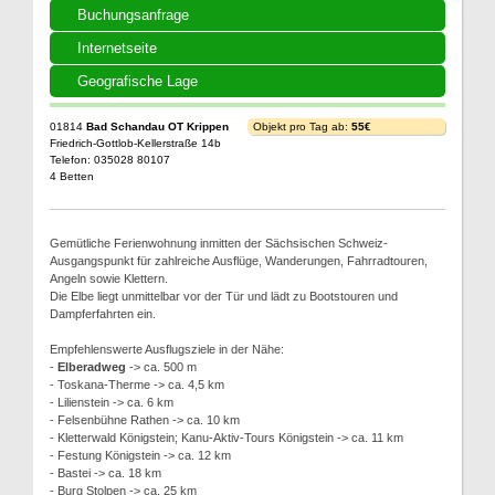
Buchungsanfrage
Internetseite
Geografische Lage
01814
Bad Schandau OT Krippen
Objekt pro Tag ab:
55€
Friedrich-Gottlob-Kellerstraße 14b
Telefon: 035028 80107
4 Betten
Gemütliche Ferienwohnung inmitten der Sächsischen Schweiz-
Ausgangspunkt für zahlreiche Ausflüge, Wanderungen, Fahrradtouren,
Angeln sowie Klettern.
Die Elbe liegt unmittelbar vor der Tür und lädt zu Bootstouren und
Dampferfahrten ein.
Empfehlenswerte Ausflugsziele in der Nähe:
-
Elberadweg
-> ca. 500 m
- Toskana-Therme -> ca. 4,5 km
- Lilienstein -> ca. 6 km
- Felsenbühne Rathen -> ca. 10 km
- Kletterwald Königstein; Kanu-Aktiv-Tours Königstein -> ca. 11 km
- Festung Königstein -> ca. 12 km
- Bastei -> ca. 18 km
- Burg Stolpen -> ca. 25 km