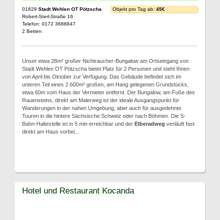
01829
Stadt Wehlen OT Pötzscha
Objekt pro Tag ab:
45€
Robert-Sterl-Straße 16
Telefon: 0172 3688847
2 Betten
Unser etwa 28m² großer Nichtraucher-Bungalow am Ortseingang von
Stadt Wehlen OT Pötzscha bietet Platz für 2 Personen und steht Ihnen
von April bis Oktober zur Verfügung. Das Gebäude befindet sich im
unteren Teil eines 2.600m² großen, am Hang gelegenen Grundstücks,
etwa 60m vom Haus der Vermieter entfernt. Der Bungalow, am Fuße des
Rauensteins, direkt am Malerweg ist der ideale Ausgangspunkt für
Wanderungen in der nahen Umgebung, aber auch für ausgedehnte
Touren in die hintere Sächsische Schweiz oder nach Böhmen. Die S-
Bahn-Haltestelle ist in 5 min erreichbar und der
Elberadweg
verläuft fast
direkt am Haus vorbei...
Hotel und Restaurant Kocanda