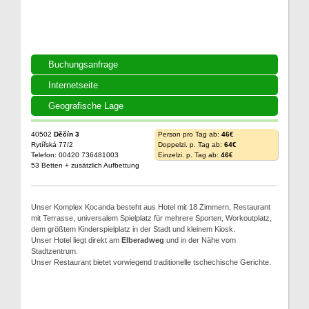
Buchungsanfrage
Internetseite
Geografische Lage
40502
Děčín 3
Person pro Tag ab:
46€
Rytířská 77/2
Doppelzi. p. Tag ab:
64€
Telefon: 00420 736481003
Einzelzi. p. Tag ab:
46€
53 Betten + zusätzlich Aufbettung
Unser Komplex Kocanda besteht aus Hotel mit 18 Zimmern, Restaurant
mit Terrasse, universalem Spielplatz für mehrere Sporten, Workoutplatz,
dem größtem Kinderspielplatz in der Stadt und kleinem Kiosk.
Unser Hotel liegt direkt am
Elberadweg
und in der Nähe vom
Stadtzentrum.
Unser Restaurant bietet vorwiegend traditionelle tschechische Gerichte.