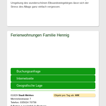
Umgebung des wunderschönen Elbsandsteingebirges lässt sich der
Stress des Alltags ganz einfach vergessen.
Ferienwohnungen Familie Hennig
Buchungsanfrage
Internetseite
Geografische Lage
01829
Stadt Wehlen
Objekt pro Tag ab:
60€
Mennickestrasse 7
Telefon: 035024 70756
8 Betten + zusätzlich Aufbettung