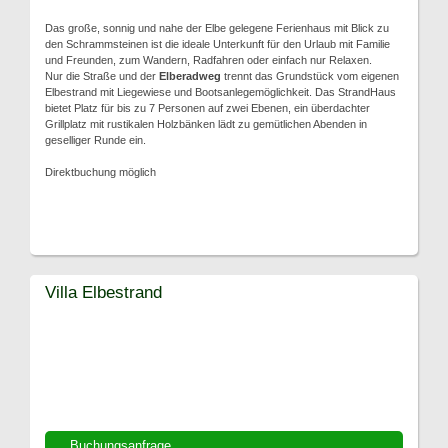
Das große, sonnig und nahe der Elbe gelegene Ferienhaus mit Blick zu
den Schrammsteinen ist die ideale Unterkunft für den Urlaub mit Familie
und Freunden, zum Wandern, Radfahren oder einfach nur Relaxen.
Nur die Straße und der
Elberadweg
trennt das Grundstück vom eigenen
Elbestrand mit Liegewiese und Bootsanlegemöglichkeit. Das StrandHaus
bietet Platz für bis zu 7 Personen auf zwei Ebenen, ein überdachter
Grillplatz mit rustikalen Holzbänken lädt zu gemütlichen Abenden in
geselliger Runde ein.
Direktbuchung möglich
Villa Elbestrand
Buchungsanfrage