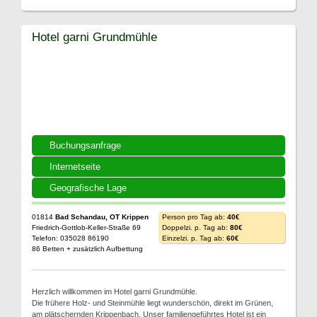
Hotel garni Grundmühle
Buchungsanfrage
Internetseite
Geografische Lage
01814
Bad Schandau, OT Krippen
Person pro Tag ab:
40€
Friedrich-Gottlob-Keller-Straße 69
Doppelzi. p. Tag ab:
80€
Telefon: 035028 86190
Einzelzi. p. Tag ab:
60€
86 Betten + zusätzlich Aufbettung
Herzlich willkommen im Hotel garni Grundmühle.
Die frühere Holz- und Steinmühle liegt wunderschön, direkt im Grünen,
am plätschernden Krippenbach. Unser familiengeführtes Hotel ist ein