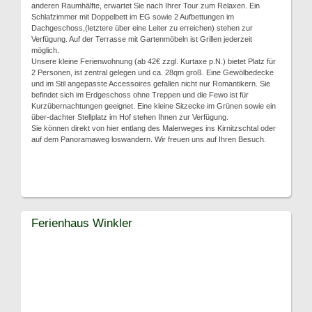
anderen Raumhälfte, erwartet Sie nach Ihrer Tour zum Relaxen. Ein
Schlafzimmer mit Doppelbett im EG sowie 2 Aufbettungen im
Dachgeschoss,(letztere über eine Leiter zu erreichen) stehen zur
Verfügung. Auf der Terrasse mit Gartenmöbeln ist Grillen jederzeit
möglich.
Unsere kleine Ferienwohnung (ab 42€ zzgl. Kurtaxe p.N.) bietet Platz für
2 Personen, ist zentral gelegen und ca. 28qm groß. Eine Gewölbedecke
und im Stil angepasste Accessoires gefallen nicht nur Romantikern. Sie
befindet sich im Erdgeschoss ohne Treppen und die Fewo ist für
Kurzübernachtungen geeignet. Eine kleine Sitzecke im Grünen sowie ein
über-dachter Stellplatz im Hof stehen Ihnen zur Verfügung.
Sie können direkt von hier entlang des Malerweges ins Kirnitzschtal oder
auf dem Panoramaweg loswandern. Wir freuen uns auf Ihren Besuch.
Ferienhaus Winkler