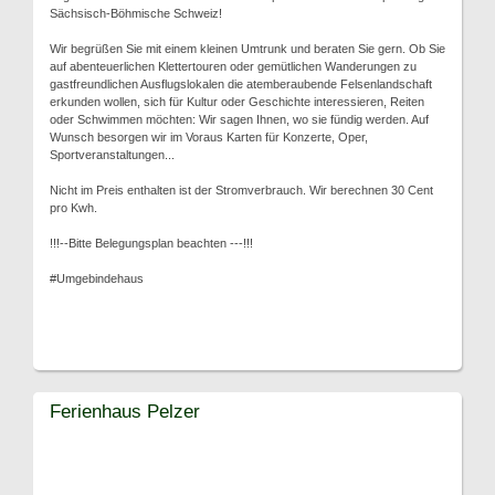
Sächsisch-Böhmische Schweiz!
Wir begrüßen Sie mit einem kleinen Umtrunk und beraten Sie gern. Ob Sie
auf abenteuerlichen Klettertouren oder gemütlichen Wanderungen zu
gastfreundlichen Ausflugslokalen die atemberaubende Felsenlandschaft
erkunden wollen, sich für Kultur oder Geschichte interessieren, Reiten
oder Schwimmen möchten: Wir sagen Ihnen, wo sie fündig werden. Auf
Wunsch besorgen wir im Voraus Karten für Konzerte, Oper,
Sportveranstaltungen...
Nicht im Preis enthalten ist der Stromverbrauch. Wir berechnen 30 Cent
pro Kwh.
!!!--Bitte Belegungsplan beachten ---!!!
#Umgebindehaus
Ferienhaus Pelzer