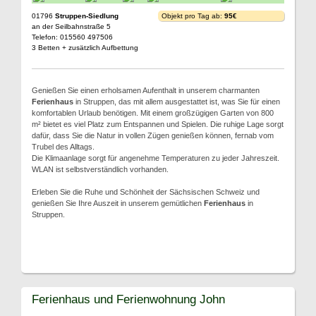
01796
Struppen-Siedlung
Objekt pro Tag ab:
95€
an der Seilbahnstraße 5
Telefon: 015560 497506
3 Betten + zusätzlich Aufbettung
Genießen Sie einen erholsamen Aufenthalt in unserem charmanten
Ferienhaus
in Struppen, das mit allem ausgestattet ist, was Sie für einen
komfortablen Urlaub benötigen. Mit einem großzügigen Garten von 800
m² bietet es viel Platz zum Entspannen und Spielen. Die ruhige Lage sorgt
dafür, dass Sie die Natur in vollen Zügen genießen können, fernab vom
Trubel des Alltags.
Die Klimaanlage sorgt für angenehme Temperaturen zu jeder Jahreszeit.
WLAN ist selbstverständlich vorhanden.
Erleben Sie die Ruhe und Schönheit der Sächsischen Schweiz und
genießen Sie Ihre Auszeit in unserem gemütlichen
Ferienhaus
in
Struppen.
Ferienhaus und Ferienwohnung John