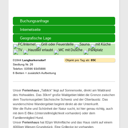
Buchungsanfrage
Internetseite
Geografische Lage
01844
Langburkersdorf
Objekt pro Tag ab:
85€
Siedlung Nr. 26
Telefon: 03596 9345886
6 Betten + zusätzlich Aufbettung
Unser
Ferienhaus
„Talblick“ liegt auf Sonnenseite, direkt am Waldrand
des Hohwaldes. Das 30km² große Waldgebiet bildet die Grenze zwischen
dem Tourismusgebiet Sächsische Schweiz und der Oberlausitz. Das
wunderschöne Wandergebiet beginnt direkt ab der Unterkunft.
Wer die Ruhe und Schönheit der Natur sucht, ist hier genau richtig, auch
mit dem E-Bike (Unterstellmöglichkeit vorhanden) oder dem
Familienmitglied Hund.
Unser
Ferienhaus
hat 82qm Wohnfläche und das Haus steht auf einem
4000qm Wiesen-Grundstück. Eine Grillecke ist vorhanden.