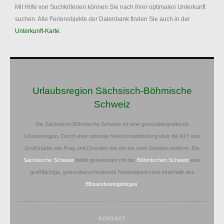
Mit Hilfe von Suchkriterien können Sie nach Ihrer optimalen Unterkunft
suchen. Alle Ferienobjekte der Datenbank finden Sie auch in der
Unterkunft-Karte
.
Urlaubsregion Sächsisch-Böhmische
Schweiz
Die Sächsisch-Böhmische Schweiz ist eine grenzübergreifende
Urlaubsregion. Durch eine optimale Verkehrsanbindung über die A17 sind
Großstädte wie Prag und Dresden nur ein bis zwei Stunden entfernt. Die
Sächsische Schweiz
bildet gemeinsam mit der
Böhmischen Schweiz
eine
großflächige, grenzüberschreitende Nationalparkzone innerhalb des
Elbsandsteingebirges
.
KONTAKT