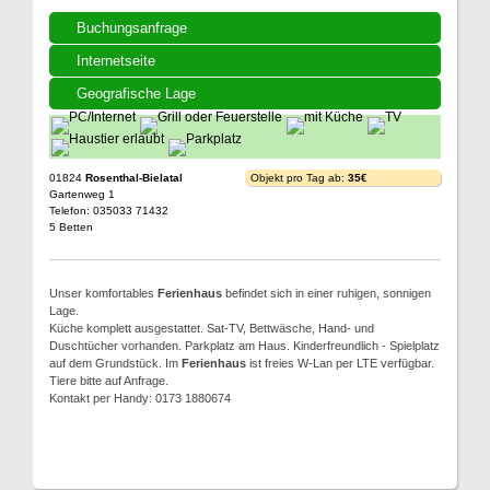
Buchungsanfrage
Internetseite
Geografische Lage
01824
Rosenthal-Bielatal
Objekt pro Tag ab:
35€
Gartenweg 1
Telefon: 035033 71432
5 Betten
Unser komfortables
Ferienhaus
befindet sich in einer ruhigen, sonnigen
Lage.
Küche komplett ausgestattet. Sat-TV, Bettwäsche, Hand- und
Duschtücher vorhanden. Parkplatz am Haus. Kinderfreundlich - Spielplatz
auf dem Grundstück. Im
Ferienhaus
ist freies W-Lan per LTE verfügbar.
Tiere bitte auf Anfrage.
Kontakt per Handy: 0173 1880674