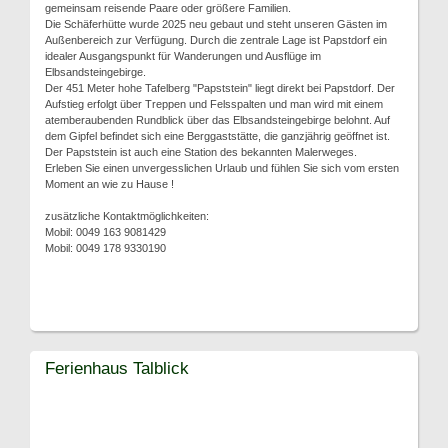
gemeinsam reisende Paare oder größere Familien.
Die Schäferhütte wurde 2025 neu gebaut und steht unseren Gästen im
Außenbereich zur Verfügung. Durch die zentrale Lage ist Papstdorf ein
idealer Ausgangspunkt für Wanderungen und Ausflüge im
Elbsandsteingebirge.
Der 451 Meter hohe Tafelberg "Papststein" liegt direkt bei Papstdorf. Der
Aufstieg erfolgt über Treppen und Felsspalten und man wird mit einem
atemberaubenden Rundblick über das Elbsandsteingebirge belohnt. Auf
dem Gipfel befindet sich eine Berggaststätte, die ganzjährig geöffnet ist.
Der Papststein ist auch eine Station des bekannten Malerweges.
Erleben Sie einen unvergesslichen Urlaub und fühlen Sie sich vom ersten
Moment an wie zu Hause !
zusätzliche Kontaktmöglichkeiten:
Mobil: 0049 163 9081429
Mobil: 0049 178 9330190
Ferienhaus Talblick