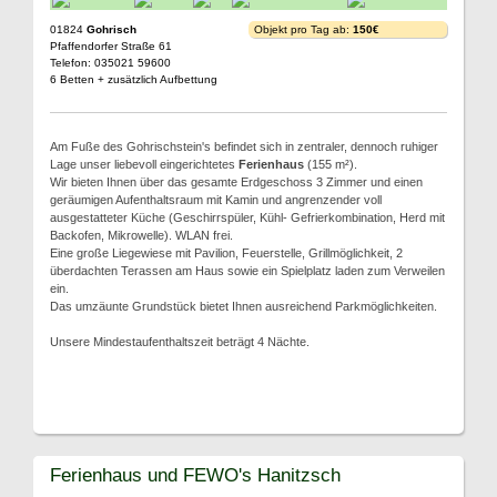
01824
Gohrisch
Objekt pro Tag ab:
150€
Pfaffendorfer Straße 61
Telefon: 035021 59600
6 Betten + zusätzlich Aufbettung
Am Fuße des Gohrischstein's befindet sich in zentraler, dennoch ruhiger
Lage unser liebevoll eingerichtetes
Ferienhaus
(155 m²).
Wir bieten Ihnen über das gesamte Erdgeschoss 3 Zimmer und einen
geräumigen Aufenthaltsraum mit Kamin und angrenzender voll
ausgestatteter Küche (Geschirrspüler, Kühl- Gefrierkombination, Herd mit
Backofen, Mikrowelle). WLAN frei.
Eine große Liegewiese mit Pavilion, Feuerstelle, Grillmöglichkeit, 2
überdachten Terassen am Haus sowie ein Spielplatz laden zum Verweilen
ein.
Das umzäunte Grundstück bietet Ihnen ausreichend Parkmöglichkeiten.
Unsere Mindestaufenthaltszeit beträgt 4 Nächte.
Ferienhaus und FEWO's Hanitzsch