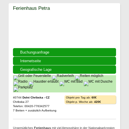
Ferienhaus Petra
Buchungsanfrage
Internetseite
Geografische Lage
40744
Dolni Chribska - CZ
Objekt pro Tag ab:
60€
Chribska 27
Objekt p. Woche ab:
420€
Telefon: 00420-776342577
7 Betten + zusätzlich Aufbettung
Urgemütliches
Ferienhaus
mit viel Atmosphäre in der Nationalparkregion