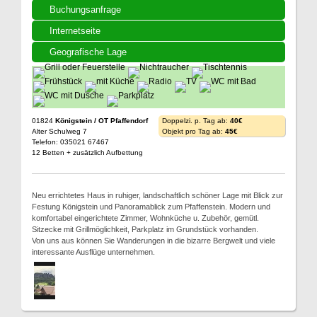
Buchungsanfrage
Internetseite
Geografische Lage
01824
Königstein / OT Pfaffendorf
Doppelzi. p. Tag ab:
40€
Alter Schulweg 7
Objekt pro Tag ab:
45€
Telefon: 035021 67467
12 Betten + zusätzlich Aufbettung
Neu errichtetes Haus in ruhiger, landschaftlich schöner Lage mit Blick zur
Festung Königstein und Panoramablick zum Pfaffenstein. Modern und
komfortabel eingerichtete Zimmer, Wohnküche u. Zubehör, gemütl.
Sitzecke mit Grillmöglichkeit, Parkplatz im Grundstück vorhanden.
Von uns aus können Sie Wanderungen in die bizarre Bergwelt und viele
interessante Ausflüge unternehmen.