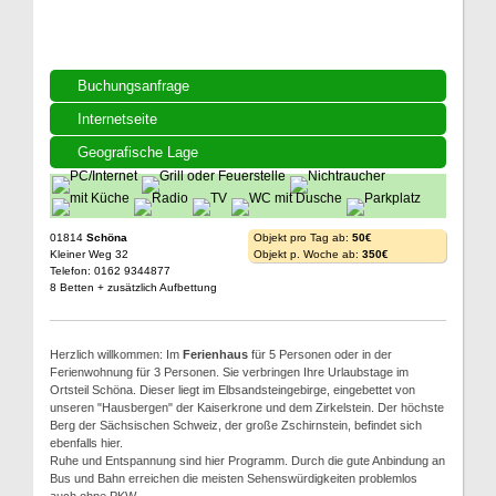
Buchungsanfrage
Internetseite
Geografische Lage
01814
Schöna
Objekt pro Tag ab:
50€
Kleiner Weg 32
Objekt p. Woche ab:
350€
Telefon: 0162 9344877
8 Betten + zusätzlich Aufbettung
Herzlich willkommen: Im
Ferienhaus
für 5 Personen oder in der
Ferienwohnung für 3 Personen. Sie verbringen Ihre Urlaubstage im
Ortsteil Schöna. Dieser liegt im Elbsandsteingebirge, eingebettet von
unseren "Hausbergen" der Kaiserkrone und dem Zirkelstein. Der höchste
Berg der Sächsischen Schweiz, der große Zschirnstein, befindet sich
ebenfalls hier.
Ruhe und Entspannung sind hier Programm. Durch die gute Anbindung an
Bus und Bahn erreichen die meisten Sehenswürdigkeiten problemlos