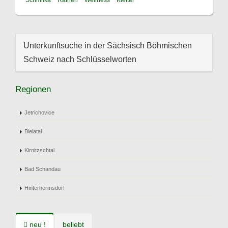
Schmilka
Rathen
Wellness
Kletter
Unterkunftsuche in der Sächsisch Böhmischen
Schweiz nach Schlüsselworten
Regionen
Jetrichovice
Bielatal
Kirnitzschtal
Bad Schandau
Hinterhermsdorf
neu !
beliebt