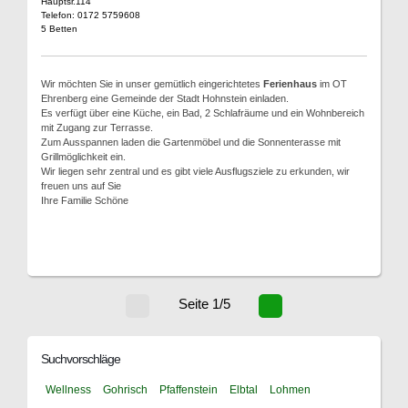
Hauptsr.114
Telefon: 0172 5759608
5 Betten
Wir möchten Sie in unser gemütlich eingerichtetes
Ferienhaus
im OT
Ehrenberg eine Gemeinde der Stadt Hohnstein einladen.
Es verfügt über eine Küche, ein Bad, 2 Schlafräume und ein Wohnbereich
mit Zugang zur Terrasse.
Zum Ausspannen laden die Gartenmöbel und die Sonnenterasse mit
Grillmöglichkeit ein.
Wir liegen sehr zentral und es gibt viele Ausflugsziele zu erkunden, wir
freuen uns auf Sie
Ihre Familie Schöne
Seite 1/5
Suchvorschläge
Wellness
Gohrisch
Pfaffenstein
Elbtal
Lohmen