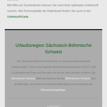
Mit Hilfe von Suchkriterien können Sie nach Ihrer optimalen Unterkunft
suchen. Alle Ferienobjekte der Datenbank finden Sie auch in der
Unterkunft-Karte
.
Urlaubsregion Sächsisch-Böhmische
Schweiz
Die Sächsisch-Böhmische Schweiz ist eine grenzübergreifende
Urlaubsregion. Durch eine optimale Verkehrsanbindung über die A17 sind
Großstädte wie Prag und Dresden nur ein bis zwei Stunden entfernt. Die
Sächsische Schweiz
bildet gemeinsam mit der
Böhmischen Schweiz
eine
großflächige, grenzüberschreitende Nationalparkzone innerhalb des
Elbsandsteingebirges
.
KONTAKT