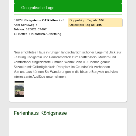
Geografische Lage
01824
Königstein / OT Pfaffendorf
Doppelzi. p. Tag ab:
40€
Alter Schulweg 7
Objekt pro Tag ab:
45€
Telefon: 035021 67467
12 Betten + zusätzlich Aufbettung
Neu errichtetes Haus in ruhiger, landschaftlich schöner Lage mit Blick zur
Festung Königstein und Panoramablick zum Pfaffenstein. Modern und
komfortabel eingerichtete Zimmer, Wohnküche u. Zubehör, gemütl.
Sitzecke mit Grillmöglichkeit, Parkplatz im Grundstück vorhanden.
Von uns aus können Sie Wanderungen in die bizarre Bergwelt und viele
interessante Ausflüge unternehmen.
Ferienhaus Königsnase