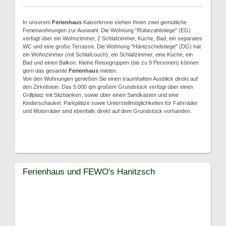
In unserem
Ferienhaus
Kaiserkrone stehen Ihnen zwei gemütliche
Ferienwohnungen zur Auswahl. Die Wohnung "Rübezahlstiege" (EG)
verfügt über ein Wohnzimmer, 2 Schlafzimmer, Küche, Bad, ein separates
WC und eine große Terrasse. Die Wohnung "Häntzschelstiege" (DG) hat
ein Wohnzimmer (mit Schlafcouch), ein Schlafzimmer, eine Küche, ein
Bad und einen Balkon. Kleine Reisegruppen (bis zu 9 Personen) können
gern das gesamte
Ferienhaus
mieten.
Von den Wohnungen genießen Sie einen traumhaften Ausblick direkt auf
den Zirkelstein. Das 5.000 qm großem Grundstück verfügt über einen
Grillplatz mit Sitzbänken, sowie über einen Sandkasten und eine
Kinderschaukel. Parkplätze sowie Unterstellmöglichkeiten für Fahrräder
und Motorräder sind ebenfalls direkt auf dem Grundstück vorhanden.
Ferienhaus und FEWO's Hanitzsch