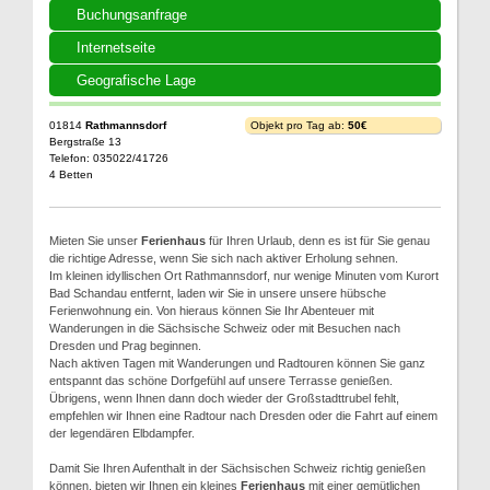
Buchungsanfrage
Internetseite
Geografische Lage
01814
Rathmannsdorf
Objekt pro Tag ab:
50€
Bergstraße 13
Telefon: 035022/41726
4 Betten
Mieten Sie unser
Ferienhaus
für Ihren Urlaub, denn es ist für Sie genau
die richtige Adresse, wenn Sie sich nach aktiver Erholung sehnen.
Im kleinen idyllischen Ort Rathmannsdorf, nur wenige Minuten vom Kurort
Bad Schandau entfernt, laden wir Sie in unsere unsere hübsche
Ferienwohnung ein. Von hieraus können Sie Ihr Abenteuer mit
Wanderungen in die Sächsische Schweiz oder mit Besuchen nach
Dresden und Prag beginnen.
Nach aktiven Tagen mit Wanderungen und Radtouren können Sie ganz
entspannt das schöne Dorfgefühl auf unsere Terrasse genießen.
Übrigens, wenn Ihnen dann doch wieder der Großstadttrubel fehlt,
empfehlen wir Ihnen eine Radtour nach Dresden oder die Fahrt auf einem
der legendären Elbdampfer.
Damit Sie Ihren Aufenthalt in der Sächsischen Schweiz richtig genießen
können, bieten wir Ihnen ein kleines
Ferienhaus
mit einer gemütlichen