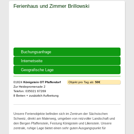
Ferienhaus und Zimmer Brillowski
Buchungsanfrage
Internetseite
Geografische Lage
01824
Königstein OT Pfaffendorf
Objekt pro Tag ab:
50€
Zur Heidepromenade 2
Telefon: 035021 67269
8 Betten + zusätzlich Aufbettung
Unsere Ferienobjekte befinden sich im Zentrum der Sächsischen
Schweiz, direkt am Malerweg, umgeben von reizvoller Landschaft und
den Bergen Pfaffenstein, Festung Königstein und Lilienstein. Unsere
zentrale, ruhige Lage bietet einen sehr guten Ausgangspunkt für