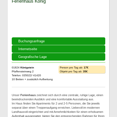
Ferienhaus König
Buchungsanfrage
Internetseite
Geografische Lage
01824
Königstein
Person pro Tag ab:
17€
Pfaffensteinweg 2
Objekt pro Tag ab:
35€
Telefon: 035022/ 41420
10 Betten + zusätzlich Aufbettung
Unser
Ferienhaus
zeichnet sich durch eine zentrale, ruhige Lage, einen
beeindruckenden Ausblick und eine komfortable Ausstattung aus.
Im Haus finden Sie Apartments für 2 und 2-5 Personen, die Sie jeweils
separat über einen Treppenaufgang erreichen. Liebevoll im modernen
Landhausstil eingerichtet und mit Annehmlichkeiten für einen erholsamen
Aufenthalt ausgestattet, bieten Sie den entsprechenden Rahmen für Ihren