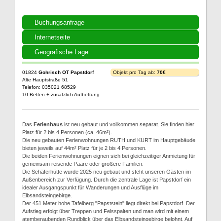
Buchungsanfrage
Internetseite
Geografische Lage
01824
Gohrisch OT Papstdorf
Objekt pro Tag ab:
70€
Alte Hauptstraße 51
Telefon: 035021 68529
10 Betten + zusätzlich Aufbettung
Das
Ferienhaus
ist neu gebaut und vollkommen separat. Sie finden hier
Platz für 2 bis 4 Personen (ca. 46m²).
Die neu gebauten Ferienwohnungen RUTH und KURT im Hauptgebäude
bieten jeweils auf 44m² Platz für je 2 bis 4 Personen.
Die beiden Ferienwohnungen eignen sich bei gleichzeitiger Anmietung für
gemeinsam reisende Paare oder größere Familien.
Die Schäferhütte wurde 2025 neu gebaut und steht unseren Gästen im
Außenbereich zur Verfügung. Durch die zentrale Lage ist Papstdorf ein
idealer Ausgangspunkt für Wanderungen und Ausflüge im
Elbsandsteingebirge.
Der 451 Meter hohe Tafelberg "Papststein" liegt direkt bei Papstdorf. Der
Aufstieg erfolgt über Treppen und Felsspalten und man wird mit einem
atemberaubenden Rundblick über das Elbsandsteingebirge belohnt. Auf