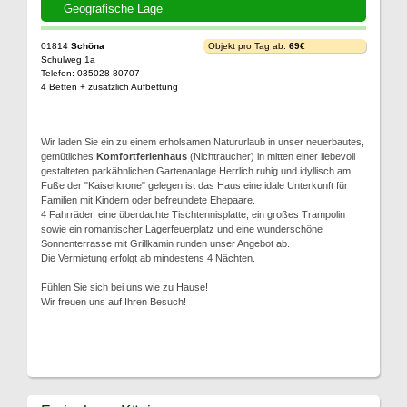
Geografische Lage
01814
Schöna
Objekt pro Tag ab:
69€
Schulweg 1a
Telefon: 035028 80707
4 Betten + zusätzlich Aufbettung
Wir laden Sie ein zu einem erholsamen Natururlaub in unser neuerbautes,
gemütliches
Komfortferienhaus
(Nichtraucher) in mitten einer liebevoll
gestalteten parkähnlichen Gartenanlage.Herrlich ruhig und idyllisch am
Fuße der "Kaiserkrone" gelegen ist das Haus eine idale Unterkunft für
Familien mit Kindern oder befreundete Ehepaare.
4 Fahrräder, eine überdachte Tischtennisplatte, ein großes Trampolin
sowie ein romantischer Lagerfeuerplatz und eine wunderschöne
Sonnenterrasse mit Grillkamin runden unser Angebot ab.
Die Vermietung erfolgt ab mindestens 4 Nächten.
Fühlen Sie sich bei uns wie zu Hause!
Wir freuen uns auf Ihren Besuch!