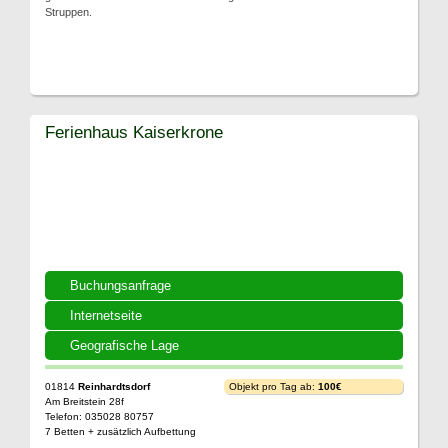
Struppen.
Ferienhaus Kaiserkrone
Buchungsanfrage
Internetseite
Geografische Lage
01814
Reinhardtsdorf
Objekt pro Tag ab:
100€
Am Breitstein 28f
Telefon: 035028 80757
7 Betten + zusätzlich Aufbettung