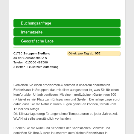
Buchungsanfrage
Internetseite
Geografische Lage
01796
Struppen-Siedlung
Objekt pro Tag ab:
95€
an der Seilbahnstraße 5
Telefon: 015560 497506
3 Betten + zusätzlich Aufbettung
Genießen Sie einen erholsamen Aufenthalt in unserem charmanten
Ferienhaus
in Struppen, das mit allem ausgestattet ist, was Sie für einen
komfortablen Urlaub benötigen. Mit einem großzügigen Garten von 800
m² bietet es viel Platz zum Entspannen und Spielen. Die ruhige Lage sorgt
dafür, dass Sie die Natur in vollen Zügen genießen können, fernab vom
Trubel des Alltags.
Die Klimaanlage sorgt für angenehme Temperaturen zu jeder Jahreszeit.
WLAN ist selbstverständlich vorhanden.
Erleben Sie die Ruhe und Schönheit der Sächsischen Schweiz und
genießen Sie Ihre Auszeit in unserem gemütlichen
Ferienhaus
in