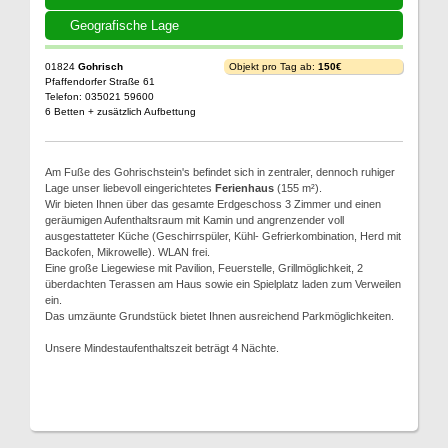
Geografische Lage
01824
Gohrisch
Objekt pro Tag ab:
150€
Pfaffendorfer Straße 61
Telefon: 035021 59600
6 Betten + zusätzlich Aufbettung
Am Fuße des Gohrischstein's befindet sich in zentraler, dennoch ruhiger
Lage unser liebevoll eingerichtetes
Ferienhaus
(155 m²).
Wir bieten Ihnen über das gesamte Erdgeschoss 3 Zimmer und einen
geräumigen Aufenthaltsraum mit Kamin und angrenzender voll
ausgestatteter Küche (Geschirrspüler, Kühl- Gefrierkombination, Herd mit
Backofen, Mikrowelle). WLAN frei.
Eine große Liegewiese mit Pavilion, Feuerstelle, Grillmöglichkeit, 2
überdachten Terassen am Haus sowie ein Spielplatz laden zum Verweilen
ein.
Das umzäunte Grundstück bietet Ihnen ausreichend Parkmöglichkeiten.
Unsere Mindestaufenthaltszeit beträgt 4 Nächte.