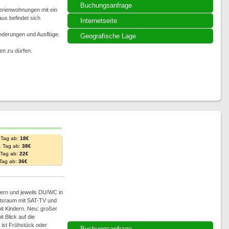
Buchungsanfrage
erienwohnungen mit ein
us befindet sich
Internetseite
nderungen und Ausflüge.
Geografische Lage
en zu dürfen.
 Tag ab:
18€
. Tag ab:
38€
. Tag ab:
22€
 Tag ab:
36€
ern und jeweils DU/WC in
ltsraum mit SAT-TV und
it Kindern. Neu: großer
 Blick auf die
 ist Frühstück oder
Buchungsanfrage