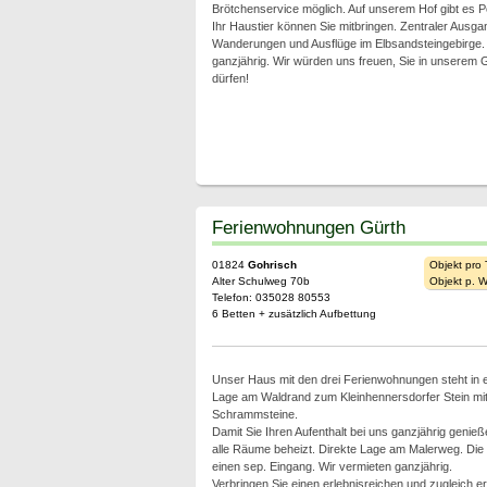
Brötchenservice möglich. Auf unserem Hof gibt es 
Ihr Haustier können Sie mitbringen. Zentraler Ausga
Wanderungen und Ausflüge im Elbsandsteingebirge. 
ganzjährig. Wir würden uns freuen, Sie in unserem
dürfen!
Ferienwohnungen Gürth
01824
Gohrisch
Objekt pro
Alter Schulweg 70b
Objekt p. 
Telefon: 035028 80553
6 Betten + zusätzlich Aufbettung
Unser Haus mit den drei Ferienwohnungen steht in e
Lage am Waldrand zum Kleinhennersdorfer Stein mit 
Schrammsteine.
Damit Sie Ihren Aufenthalt bei uns ganzjährig genieß
alle Räume beheizt. Direkte Lage am Malerweg. Di
einen sep. Eingang. Wir vermieten ganzjährig.
Verbringen Sie einen erlebnisreichen und zugleich e