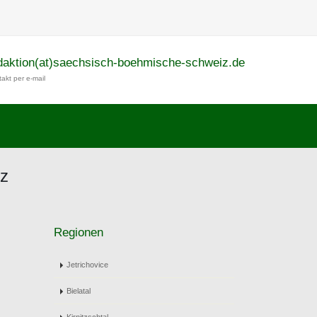
daktion(at)saechsisch-boehmische-schweiz.de
akt per e-mail
iz
Regionen
Jetrichovice
Bielatal