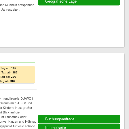
Geografische Lage
üden Muskeln entspannen.
n Jahreszeiten.
 Tag ab:
18€
. Tag ab:
38€
. Tag ab:
22€
 Tag ab:
36€
rn und jeweils DU/WC in
ltsraum mit SAT-TV und
it Kindern. Neu: großer
 Blick auf die
 ist Frühstück oder
Buchungsanfrage
Ponys, Katzen und Hühner.
ngspunkt für viele schöne
Internetseite