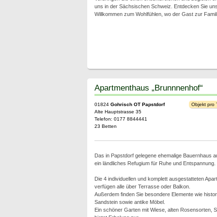
uns in der Sächsischen Schweiz. Entdecken Sie un
Willkommen zum Wohlfühlen, wo der Gast zur Famili
Apartmenthaus „Brunnnenhof“
01824
Gohrisch OT Papstdorf
Objekt pro
Alte Hauptstrasse 35
Telefon: 0177 8844441
23 Betten
Das in Papstdorf gelegene ehemalige Bauernhaus a
ein ländliches Refugium für Ruhe und Entspannung.
Die 4 individuellen und komplett ausgestatteten Apa
verfügen alle über Terrasse oder Balkon.
Außerdem finden Sie besondere Elemente wie histo
Sandstein sowie antike Möbel.
Ein schöner Garten mit Wiese, alten Rosensorten,