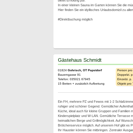
bietet Erholung pur.
In einer kleinen Sauna im Garten können Sie die m
Hier finden Sie ein idyllisches Urlaubsdomizil zu alle
#Direktbuchung möglich
Gästehaus Schmidt
01824
Gohrisch, OT Papstdorf
Person pro
Bauerngasse 91
Doppelzi. p
Telefon: 035021 67945
Einzelzi. p
15 Betten + zusätzlich Aufbettung
Objekt pro
Ein FH, mehrere PZ und Fewos mit 1-2 Schlafzimme
ruhiger und schöner Gegend. Gemütlicher Aufentha
Küche, ideal auch für kleine Gruppen und Familien m
Kinderspielplatz und W-LAN. Gemütliche Terrasse mit
heimatlichen Berge und Grillmöglichkeit. Auf Wunsch
Brötchenservice möglich. Auf unserem Hof gibt es 
Ihr Haustier können Sie mitbringen. Zentraler Ausga