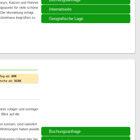
Ponys, Katzen und Hühner.
ngspunkt für viele schöne
Internetseite
Die Vermietung erfolgt
 Gästehaus begrüßen zu
Geografische Lage
 Tag ab:
45€
Woche ab:
315€
iner ruhiger und sonniger
Blick auf die
en können, sind natürlich
e Wohnungen haben jeweils
Buchungsanfrage
rholsamen Urlaub hier bei