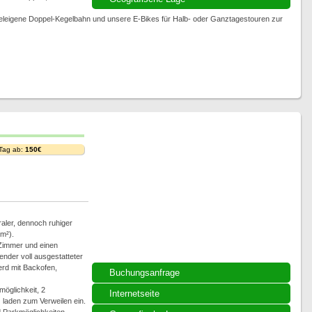
oteleigene Doppel-Kegelbahn und unsere E-Bikes für Halb- oder Ganztagestouren zur
 Tag ab:
150€
traler, dennoch ruhiger
m²).
Zimmer und einen
nder voll ausgestatteter
erd mit Backofen,
Buchungsanfrage
möglichkeit, 2
Internetseite
 laden zum Verweilen ein.