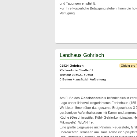
und Tagungen empfiehlt.
Für Ihre körperliche Betätigung stehen Ihnen die h
Verfügung
Landhaus Gohrisch
01824
Gohrisch
Objekt pro
Pfaffendorfer Straße 61
Telefon: 035021 59600
6 Betten + zusätzlich Aufbettung
Am Fuße des
Gohrischstein
's befindet sich in zen
Lage unser liebevoll eingerichtetes Ferienhaus (155 
Wir bieten Ihnen über das gesamte Erdgeschoss 3 
geräumigen Aufenthaltsraum mit Kamin und angrenze
Küche (Geschirrspüler, Kühl- Gefrierkombination, H
Mikrowelle). WLAN frei.
Eine große Liegewiese mit Pavilion, Feuerstelle, Grill
überdachten Terassen am Haus sowie ein Spielplatz