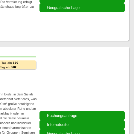
Die Vermietung erfolgt
 Gästehaus begrüßen zu
Geografische Lage
. Tag ab:
89€
. Tag ab:
58€
 Hotels, in dem Sie als
etenhof bietet alles, was
00 m² große hoteleigene
In absoluter Ruhe und an
Parkbank oder im
Buchungsanfrage
al die Seele baumeln
modern und individuell
Internetseite
en einen harmonischen
ch für Gruppen, Seminare
Geografische Lage