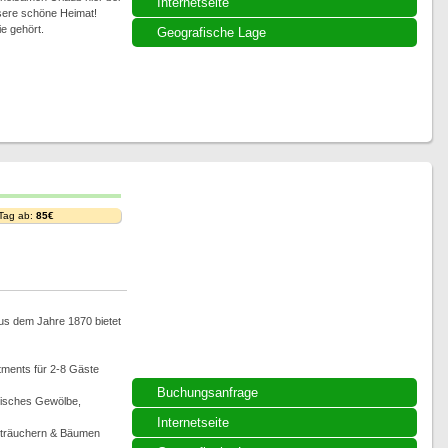
Internetseite
sere schöne Heimat!
e gehört.
Geografische Lage
 Tag ab:
85€
us dem Jahre 1870 bietet
rtments für 2-8 Gäste
Buchungsanfrage
risches Gewölbe,
Internetseite
 Sträuchern & Bäumen