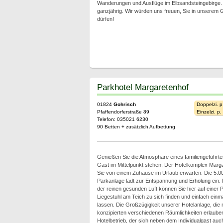
Wanderungen und Ausflüge im Elbsandsteingebirge. 
ganzjährig. Wir würden uns freuen, Sie in unserem
dürfen!
Parkhotel Margaretenhof
01824
Gohrisch
Doppelzi. p
Pfaffendorferstraße 89
Einzelzi. p
Telefon: 035021 6230
90 Betten + zusätzlich Aufbettung
Genießen Sie die Atmosphäre eines familiengeführten
Gast im Mittelpunkt stehen. Der Hotelkomplex Margar
Sie von einem Zuhause im Urlaub erwarten. Die 5.0
Parkanlage lädt zur Entspannung und Erholung ein. 
der reinen gesunden Luft können Sie hier auf einer 
Liegestuhl am Teich zu sich finden und einfach einm
lassen. Die Großzügigkeit unserer Hotelanlage, die 
konzipierten verschiedenen Räumlichkeiten erlaub
Hotelbetrieb, der sich neben dem Individualgast au