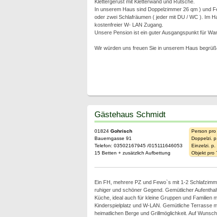
Klettergerüst mit Kletterwand und Rutsche.
In unserem Haus sind Doppelzimmer 26 qm ) und F
oder zwei Schlafräumen ( jeder mit DU / WC ). Im Ha
kostenfreier W- LAN Zugang.
Unsere Pension ist ein guter Ausgangspunkt für Wa
Wir würden uns freuen Sie in unserem Haus begrüß
Gästehaus Schmidt
01824
Gohrisch
Person pro
Bauerngasse 91
Doppelzi. p
Telefon: 03502167945 /015111646053
Einzelzi. p
15 Betten + zusätzlich Aufbettung
Objekt pro
Ein FH, mehrere PZ und Fewo`s mit 1-2 Schlafzimm
ruhiger und schöner Gegend. Gemütlicher Aufentha
Küche, ideal auch für kleine Gruppen und Familien m
Kinderspielplatz und W-LAN. Gemütliche Terrasse mit
heimatlichen Berge und Grillmöglichkeit. Auf Wunsch