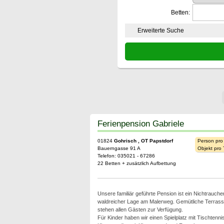
Betten:
Erweiterte Suche
Ferienpension Gabriele
01824
Gohrisch , OT Papstdorf
Person pro
Bauerngasse 91 A
Objekt pro
Telefon: 035021 - 67286
22 Betten + zusätzlich Aufbettung
Unsere familiär geführte Pension ist ein Nichtrauche
waldreicher Lage am Malerweg. Gemütliche Terrassen
stehen allen Gästen zur Verfügung.
Für Kinder haben wir einen Spielplatz mit Tischtenn