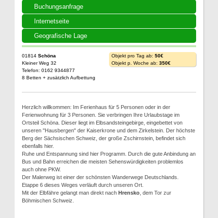
Buchungsanfrage
Internetseite
Geografische Lage
01814
Schöna
Objekt pro Tag ab:
50€
Kleiner Weg 32
Objekt p. Woche ab:
350€
Telefon: 0162 9344877
8 Betten + zusätzlich Aufbettung
Herzlich willkommen: Im Ferienhaus für 5 Personen oder in der
Ferienwohnung für 3 Personen. Sie verbringen Ihre Urlaubstage im
Ortsteil Schöna. Dieser liegt im Elbsandsteingebirge, eingebettet von
unseren "Hausbergen" der Kaiserkrone und dem Zirkelstein. Der höchste
Berg der Sächsischen Schweiz, der große Zschirnstein, befindet sich
ebenfalls hier.
Ruhe und Entspannung sind hier Programm. Durch die gute Anbindung an
Bus und Bahn erreichen die meisten Sehenswürdigkeiten problemlos
auch ohne PKW.
Der Malerweg ist einer der schönsten Wanderwege Deutschlands.
Etappe 6 dieses Weges verläuft durch unseren Ort.
Mit der Elbfähre gelangt man direkt nach
Hrensko
, dem Tor zur
Böhmischen Schweiz.