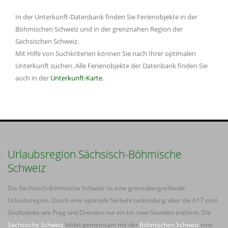
In der Unterkunft-Datenbank finden Sie Ferienobjekte in der
Böhmischen Schweiz und in der grenznahen Region der
Sächsischen Schweiz.
Mit Hilfe von Suchkriterien können Sie nach Ihrer optimalen
Unterkunft suchen. Alle Ferienobjekte der Datenbank finden Sie
auch in der
Unterkunft-Karte
.
Urlaubsregion Sächsisch-Böhmische
Schweiz
Die Sächsisch-Böhmische Schweiz ist eine grenzübergreifende
Urlaubsregion. Durch eine optimale Verkehrsanbindung über die A17 sind
Großstädte wie Prag und Dresden nur ein bis zwei Stunden entfernt. Die
Sächsische Schweiz
bildet gemeinsam mit der
Böhmischen Schweiz
eine