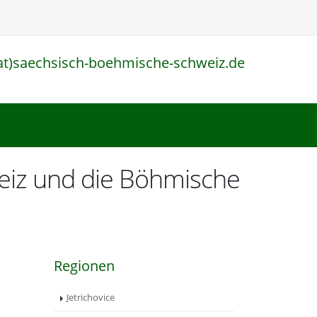
at)saechsisch-boehmische-schweiz.de
l
eiz und die Böhmische
Regionen
Jetrichovice