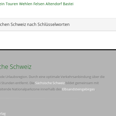
ein
Touren
Wehlen
Felsen
Altendorf
Bastei
schen Schweiz nach Schlüsselworten
che Schweiz
ende Urlaubsregion. Durch eine optimale Verkehrsanbindung über die
i Stunden entfernt. Die
Sächsische Schweiz
bildet gemeinsam mit
reitende Nationalparkzone innerhalb des
Elbsandsteingebirges
.
rlag