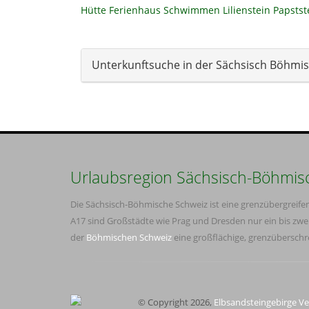
Hütte
Ferienhaus
Schwimmen
Lilienstein
Papstst
Unterkunftsuche in der Sächsisch Böhmi
Urlaubsregion Sächsisch-Böhmis
Die Sächsisch-Böhmische Schweiz ist eine grenzübergreif
A17 sind Großstädte wie Prag und Dresden nur ein bis zwe
der
Böhmischen Schweiz
eine großflächige, grenzübersch
© Copyright 2026,
Elbsandsteingebirge Ve