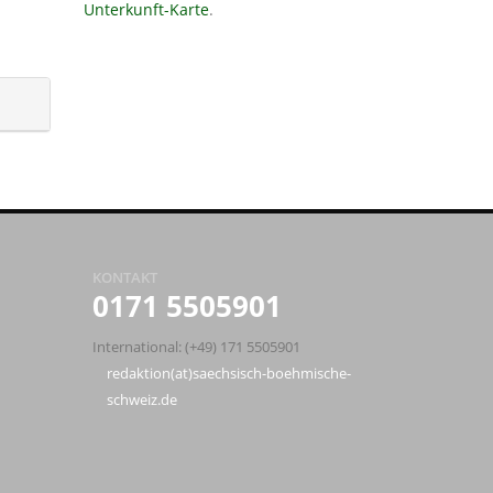
Unterkunft-Karte
.
KONTAKT
0171 5505901
International: (+49) 171 5505901
redaktion(at)saechsisch-boehmische-
schweiz.de