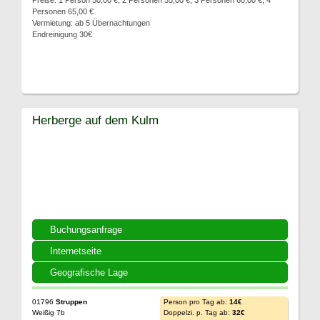
Preise: 1 Person 50,00 €, 2 Personen 55,00 €, 3 Personen 60,00 €, 4
Personen 65,00 €
Vermietung: ab 5 Übernachtungen
Endreinigung 30€
Herberge auf dem Kulm
Buchungsanfrage
Internetseite
Geografische Lage
01796
Struppen
Person pro Tag ab:
14€
Weißig 7b
Doppelzi. p. Tag ab:
32€