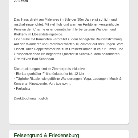
20 Betten
Das Haus direkt am Malerweg im Stile der 30er Jahre ist schlicht und
rustikal eingerichtet. Mit viel Holz und warmen Farbtönen versprüht die
Pension den Charme einer gemütlichen Herberge zum Wandern und
Klettern
im Elbsandsteingebirge.
Eine Stube mit Kaminofen verbreitet zudem behagliche Baudenstimmung.
Auf den Wanderer und Radfahrer warten 10 Zimmer auf drei Etagen. Vom
Einbett- über Doppelzimmer bis zum Dreibettzimmer ist es für Einzel- und
Gruppenreisende ein begehrtes Quartier in Schmilka, dem besonderen
Ortsteil von Bad Schandau.
Diese Leistungen sind im Zimmerpreis inklusive:
- Bio-Langschläfer-Frühstücksbuffet bis 12 Uhr
- Tägliche Rituale, wie geführte Wanderungen, Yoga, Lesungen, Musik &
Konzerte, Kinoabende, Vorträge u.v.m.
- Parkplatz
Direktbuchung möglich
Felsengrund & Friedensburg