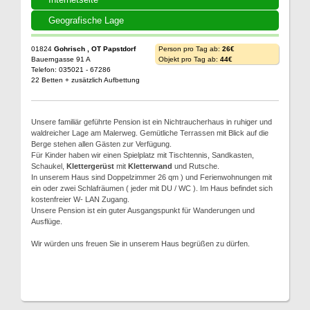
Geografische Lage
01824
Gohrisch , OT Papstdorf
Person pro Tag ab:
26€
Bauerngasse 91 A
Objekt pro Tag ab:
44€
Telefon: 035021 - 67286
22 Betten + zusätzlich Aufbettung
Unsere familiär geführte Pension ist ein Nichtraucherhaus in ruhiger und
waldreicher Lage am Malerweg. Gemütliche Terrassen mit Blick auf die
Berge stehen allen Gästen zur Verfügung.
Für Kinder haben wir einen Spielplatz mit Tischtennis, Sandkasten,
Schaukel,
Klettergerüst
mit
Kletterwand
und Rutsche.
In unserem Haus sind Doppelzimmer 26 qm ) und Ferienwohnungen mit
ein oder zwei Schlafräumen ( jeder mit DU / WC ). Im Haus befindet sich
kostenfreier W- LAN Zugang.
Unsere Pension ist ein guter Ausgangspunkt für Wanderungen und
Ausflüge.
Wir würden uns freuen Sie in unserem Haus begrüßen zu dürfen.