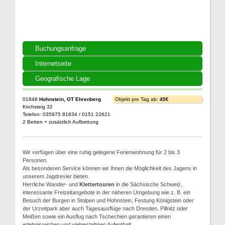
Buchungsanfrage
Internetseite
Geografische Lage
01848
Hohnstein, OT Ehrenberg
Objekt pro Tag ab:
45€
Kirchsteig 32
Telefon: 035975 81634 / 0151 22621
2 Betten + zusätzlich Aufbettung
Wir verfügen über eine ruhig gelegene Ferienwohnung für 2 bis 3
Personen.
Als besonderen Service können wir Ihnen die Möglichkeit des Jagens in
unserem Jagdrevier bieten.
Herrliche Wander- und
Klettertouren
in die Sächsische Schweiz,
interessante Freizeitangebote in der näheren Umgebung wie z. B. ein
Besuch der Burgen in Stolpen und Hohnstein, Festung Königstein oder
der Urzeitpark aber auch Tagesausflüge nach Dresden, Pillnitz oder
Meißen sowie ein Ausflug nach Tschechien garantieren einen
erlebnisreichen und vielgestaltigen Aufenthalt.