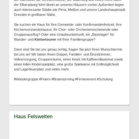
der Elberadweg führt direkt an unseren Häusern vorbei. Außerdem liegen
auch interessante Städte wie Pirna, Meißen und unsere Landeshauptstadt
Dresden in greifbarer Nähe.
Sie suchen ein Haus für Ihre Gemeinde- oder Konfirmandenfreizeit, Ihre
Kirchenvorstandsklausur, Ihr Chor- oder Orchesterwochenende oder
Gruppenausflug? Oder eine Urlaubsunterkunft, ein „Basislager“ für
Wander- und
Klettertouren
mit Ihrer Familiengruppe?
Dann sind Sie bei uns genau richtig, fragen Sie jetzt Ihren Wunschtermin
bei uns an! Wir bieten Ihnen Doppel, Familien- und Einzelzimmer,
Vollversorgung, Gruppenräume, einen Kiosk mit Kaffeevollautomat sowie
einen tollen Kinderspielplatz, eine große Spielwiese mit Grillmöglichkeit
und Lagerfeuerplatz und vieles mehr.
#Wandergruppe #Feiern #Brainstorming #Firmenevent #Schulung
Haus Felswelten