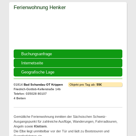
Ferienwohnung Henker
Buchungsanfrage
Internetseite
Geografische Lage
01814
Bad Schandau OT Krippen
Objekt pro Tag ab:
55€
Friedrich-Gottlob-Kellerstraße 14b
Telefon: 035028 80107
4 Betten
Gemütliche Ferienwohnung inmitten der Sächsischen Schweiz-
Ausgangspunkt für zahlreiche Ausflüge, Wanderungen, Fahrradtouren,
Angeln sowie
Klettern
.
Die Elbe liegt unmittelbar vor der Tür und lädt zu Bootstouren und