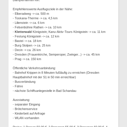
Dampferfahrten ein.
Empfehlenswerte Ausflugsziele in der Nähe:
- Elberadweg -> ca. 500 m
- Toskana-Therme -> ca. 4,5 km
- Lilienstein -> ca. 6 km
- Felsenbühne Rathen -> ca. 10 km
-
Kletterwald
Königstein; Kanu-Aktiv-Tours Königstein -> ca. 11 km
- Festung Königstein -> ca. 12 km
- Bastei -> ca. 18 km
- Burg Stolpen -> ca. 25 km
- Decin -> ca. 26 km
- Dresden (Frauenkirche, Semperoper, Zwinger...) -> ca. 45 km
- Prag -> ca. 150 km
Öffentliche Verkehrsanbindung:
- Bahnhof Krippen in 8 Minuten fußläufig zu erreichen (Dresden
Hauptbahnhof mit der S1 in 50 min erreichbar)
- Busverbindung
- Fähre
- nächste Schiffsanlegestelle in Bad Schandau
Ausstattung:
- separater Eingang
- Brötchenservice
- Kinderbett auf Anfrage
- WLAN vorhanden