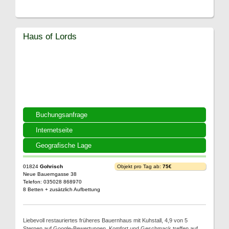
Haus of Lords
Buchungsanfrage
Internetseite
Geografische Lage
01824
Gohrisch
Objekt pro Tag ab:
75€
Neue Bauerngasse 38
Telefon: 035028 868970
8 Betten + zusätzlich Aufbettung
Liebevoll restauriertes früheres Bauernhaus mit Kuhstall, 4,9 von 5
Sternen auf Google-Bewertungen, Komfort und Geschmack treffen auf