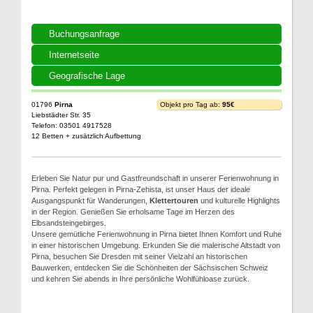
Buchungsanfrage
Internetseite
Geografische Lage
01796
Pirna
Objekt pro Tag ab:
95€
Liebstädter Str. 35
Telefon: 03501 4917528
12 Betten + zusätzlich Aufbettung
Erleben Sie Natur pur und Gastfreundschaft in unserer Ferienwohnung in
Pirna. Perfekt gelegen in Pirna-Zehista, ist unser Haus der ideale
Ausgangspunkt für Wanderungen,
Klettertouren
und kulturelle Highlights
in der Region. Genießen Sie erholsame Tage im Herzen des
Elbsandsteingebirges.
Unsere gemütliche Ferienwohnung in Pirna bietet Ihnen Komfort und Ruhe
in einer historischen Umgebung. Erkunden Sie die malerische Altstadt von
Pirna, besuchen Sie Dresden mit seiner Vielzahl an historischen
Bauwerken, entdecken Sie die Schönheiten der Sächsischen Schweiz
und kehren Sie abends in Ihre persönliche Wohlfühloase zurück.