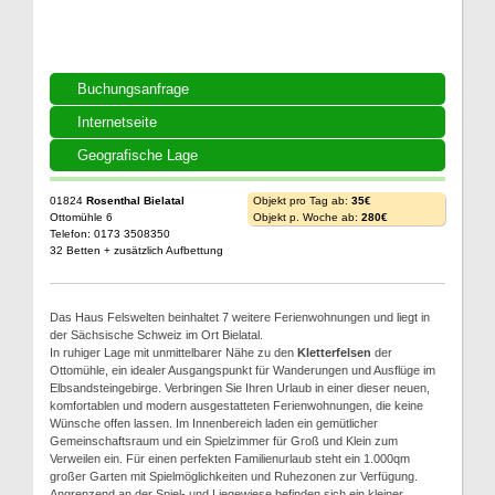
Buchungsanfrage
Internetseite
Geografische Lage
01824
Rosenthal Bielatal
Objekt pro Tag ab:
35€
Ottomühle 6
Objekt p. Woche ab:
280€
Telefon: 0173 3508350
32 Betten + zusätzlich Aufbettung
Das Haus Felswelten beinhaltet 7 weitere Ferienwohnungen und liegt in
der Sächsische Schweiz im Ort Bielatal.
In ruhiger Lage mit unmittelbarer Nähe zu den
Kletterfelsen
der
Ottomühle, ein idealer Ausgangspunkt für Wanderungen und Ausflüge im
Elbsandsteingebirge. Verbringen Sie Ihren Urlaub in einer dieser neuen,
komfortablen und modern ausgestatteten Ferienwohnungen, die keine
Wünsche offen lassen. Im Innenbereich laden ein gemütlicher
Gemeinschaftsraum und ein Spielzimmer für Groß und Klein zum
Verweilen ein. Für einen perfekten Familienurlaub steht ein 1.000qm
großer Garten mit Spielmöglichkeiten und Ruhezonen zur Verfügung.
Angrenzend an der Spiel- und Liegewiese befinden sich ein kleiner