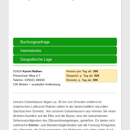
Buchungsanfrage
Internetseite
Geografische Lage
01824
Kurort Rathen
Person pro Tag ab:
30€
Pötzschaer Weg 4-7
Doppelzi. p. Tag ab:
52€
Telefon: 035021 99930
Einzelzi. p. Tag ab:
30€
130 Betten + zusätzlich Aufbettung
Unsere Gästehäuser liegen ca. 35 km von Dresden entfernt im
malerischen Luftkurort Rathen mitten in der landschaftlich reizvollen
Sächsischen Schweiz. Von unseren Gästehäusern aus können Sie einen
direkten Ausblick auf die Elbe und die Bastei, eine der bekanntesten
Sehenswürdigkeiten des Elbsandsteingebirges, genießen. Es bieten sich
zahlreiche
Kletter
- und Wandermöglichkeiten wie die Festung Königstein,
der Lilienstein, die Schrammsteine, der Malerweg und vieles mehr. Auch