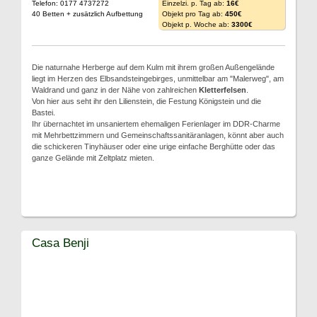
Telefon: 0177 4737272
Einzelzi. p. Tag ab:
16€
40 Betten + zusätzlich Aufbettung
Objekt pro Tag ab:
450€
Objekt p. Woche ab:
3300€
Die naturnahe Herberge auf dem Kulm mit ihrem großen Außengelände
liegt im Herzen des Elbsandsteingebirges, unmittelbar am "Malerweg", am
Waldrand und ganz in der Nähe von zahlreichen
Kletterfelsen
.
Von hier aus seht ihr den Lilienstein, die Festung Königstein und die
Bastei.
Ihr übernachtet im unsaniertem ehemaligen Ferienlager im DDR-Charme
mit Mehrbettzimmern und Gemeinschaftssanitäranlagen, könnt aber auch
die schickeren Tinyhäuser oder eine urige einfache Berghütte oder das
ganze Gelände mit Zeltplatz mieten.
Casa Benji