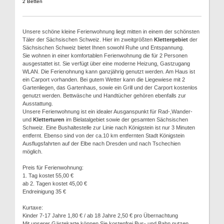
2 Betten
Unsere schöne kleine Ferienwohnung liegt mitten in einem der schönsten
Täler der Sächsischen Schweiz. Hier im zweitgrößten
Klettergebiet
der
Sächsischen Schweiz bietet Ihnen sowohl Ruhe und Entspannung.
Sie wohnen in einer komfortablen Ferienwohnung die für 2 Personen
ausgestattet ist. Sie verfügt über eine moderne Heizung, Gastzugang
WLAN. Die Ferienohnung kann ganzjährig genutzt werden. Am Haus ist
ein Carport vorhanden. Bei gutem Wetter kann die Liegewiese mit 2
Gartenliegen, das Gartenhaus, sowie ein Grill und der Carport kostenlos
genutzt werden. Bettwäsche und Handtücher gehören ebenfalls zur
Ausstattung.
Unsere Ferienwohnung ist ein idealer Ausganspunkt für Rad-,Wander-
und
Kletterturen
im Bielatalgebiet sowie der gesamten Sächsischen
Schweiz. Eine Bushaltestelle zur Linie nach Königstein ist nur 3 Minuten
entfernt. Ebenso sind von der ca.10 km entfernten Stadt Königstein
Ausflugsfahrten auf der Elbe nach Dresden und nach Tschechien
möglich.
Preis für Ferienwohnung:
1. Tag kostet 55,00 €
ab 2. Tagen kostet 45,00 €
Endreinigung 35 €
Kurtaxe:
Kinder 7-17 Jahre 1,80 € / ab 18 Jahre 2,50 € pro Übernachtung
Mit unserer Gästekarte können Sie kostenfrei Bus- und Bahn nutzen,