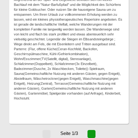
Bachlauf mit dem "Natur-Barfußpfad" und die Möglichkeit des Schürfens
für kleine Goldsucher. Oder nutzen Sie die hauseigene Sauna um zu
entspannen. Um Ihren Urlaub zur vollkommenen Erholung werden zu
lassen, wird ein kleines physiotherapeutisches Repertoire angeboten. Es
ist gerade die landschaftliche Vielfalt, welche Wanderungen mit der
kompletten Familie nie langweilig werden lassen. Die Wanderwege sind
von leicht und flach bis stark profiliert und etwas abenteuerlich sehr
vielseitig geschichtet. Legendär die Stiegen im Elbsandsteingebirge ;
Wege direkt am Fels, die mit Eisenleitern und Tritten ausgebaut sind.
Parterre: (Flur, offene Küche(Ceran-Kochfeld, Backofen,
Geschirrspülmaschine, Kühl-/Gefrierkombination),
Wohn/Esszimmer(TV(Satellit, digital), Stereoanlage),
Schlafzimmer(Doppelbett), Schlafzimmer(3x Einzelbett),
Badezimmer(Dusche, 2x Waschbecken, Toilette)) Spielraum,
Sauna(Gemeinschaftliche Nutzung mit anderen Gästen, gegen Entgelt),
Abstellraum, Wäschetrockner(gegen Entgelt), Waschmaschine(gegen
Entgelt), Heizung(Zentral), Terrasse(Gemeinschaftliche Nutzung mit
anderen Gästen), Garten(Gemeinschaftliche Nutzung mit anderen
Gästen), Gartenmöbel, Spielgeräte vorhanden (auf Anfrage), Kinderbett,
Hochstuhl.
Seite 1/3