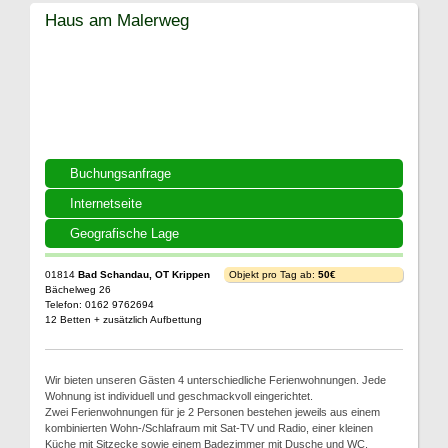
Haus am Malerweg
Buchungsanfrage
Internetseite
Geografische Lage
01814
Bad Schandau, OT Krippen
Objekt pro Tag ab:
50€
Bächelweg 26
Telefon: 0162 9762694
12 Betten + zusätzlich Aufbettung
Wir bieten unseren Gästen 4 unterschiedliche Ferienwohnungen. Jede
Wohnung ist individuell und geschmackvoll eingerichtet.
Zwei Ferienwohnungen für je 2 Personen bestehen jeweils aus einem
kombinierten Wohn-/Schlafraum mit Sat-TV und Radio, einer kleinen
Küche mit Sitzecke sowie einem Badezimmer mit Dusche und WC.