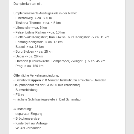
Dampferfahrten ein.
Empfehlenswerte Ausflugsziele in der Nähe:
- Elberadweg -> ca. 500 m
- Toskana-Therme -> ca. 4,5 km
- Lilienstein -> ca. 6 km
- Felsenbühne Rathen -> ca. 10 km
- Kletterwald Königstein; Kanu-Aktiv-Tours Königstein -> ca. 11 km
- Festung Königstein -> ca. 12 km
- Bastei -> ca. 18 km
- Burg Stolpen -> ca. 25 km
- Decin -> ca. 26 km
- Dresden (Frauenkirche, Semperoper, Zwinger...) -> ca. 45 km
- Prag -> ca. 150 km
Öffentliche Verkehrsanbindung:
- Bahnhof
Krippen
in 8 Minuten fußläufig zu erreichen (Dresden
Hauptbahnhof mit der S1 in 50 min erreichbar)
- Busverbindung
- Fähre
- nächste Schiffsanlegestelle in Bad Schandau
Ausstattung:
- separater Eingang
- Brötchenservice
- Kinderbett auf Anfrage
- WLAN vorhanden