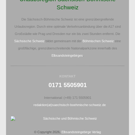
Schweiz
Die Sächsisch-Böhmische Schweiz ist eine grenzübergreifende
Urlaubsregion. Durch eine optimale Verkehrsanbindung über die A17 sind
Großstädte wie Prag und Dresden nur ein bis zwei Stunden entfernt. Die
Sächsische Schweiz
bildet gemeinsam mit der
Böhmischen Schweiz
eine
großflächige, grenzüberschreitende Nationalparkzone innerhalb des
Elbsandsteingebirges
.
KONTAKT
0171 5505901
International: (+49) 171 5505901
redaktion(at)saechsisch-boehmische-schweiz.de
© Copyright 2026,
Elbsandsteingebirge Verlag