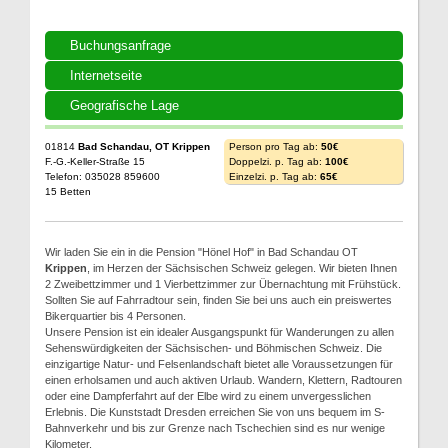
Buchungsanfrage
Internetseite
Geografische Lage
01814
Bad Schandau, OT Krippen
Person pro Tag ab:
50€
F.-G.-Keller-Straße 15
Doppelzi. p. Tag ab:
100€
Telefon: 035028 859600
Einzelzi. p. Tag ab:
65€
15 Betten
Wir laden Sie ein in die Pension "Hönel Hof" in Bad Schandau OT
Krippen
, im Herzen der Sächsischen Schweiz gelegen. Wir bieten Ihnen
2 Zweibettzimmer und 1 Vierbettzimmer zur Übernachtung mit Frühstück.
Sollten Sie auf Fahrradtour sein, finden Sie bei uns auch ein preiswertes
Bikerquartier bis 4 Personen.
Unsere Pension ist ein idealer Ausgangspunkt für Wanderungen zu allen
Sehenswürdigkeiten der Sächsischen- und Böhmischen Schweiz. Die
einzigartige Natur- und Felsenlandschaft bietet alle Voraussetzungen für
einen erholsamen und auch aktiven Urlaub. Wandern, Klettern, Radtouren
oder eine Dampferfahrt auf der Elbe wird zu einem unvergesslichen
Erlebnis. Die Kunststadt Dresden erreichen Sie von uns bequem im S-
Bahnverkehr und bis zur Grenze nach Tschechien sind es nur wenige
Kilometer.