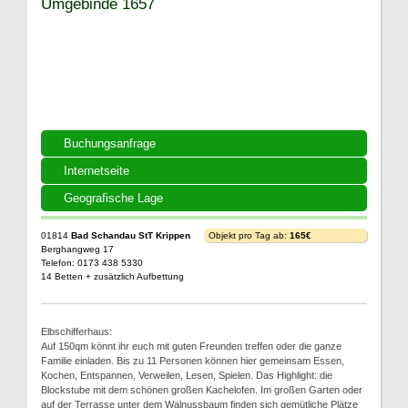
Umgebinde 1657
Buchungsanfrage
Internetseite
Geografische Lage
01814
Bad Schandau StT Krippen
Objekt pro Tag ab:
165€
Berghangweg 17
Telefon: 0173 438 5330
14 Betten + zusätzlich Aufbettung
Elbschifferhaus:
Auf 150qm könnt ihr euch mit guten Freunden treffen oder die ganze
Familie einladen. Bis zu 11 Personen können hier gemeinsam Essen,
Kochen, Entspannen, Verweilen, Lesen, Spielen. Das Highlight: die
Blockstube mit dem schönen großen Kachelofen. Im großen Garten oder
auf der Terrasse unter dem Walnussbaum finden sich gemütliche Plätze