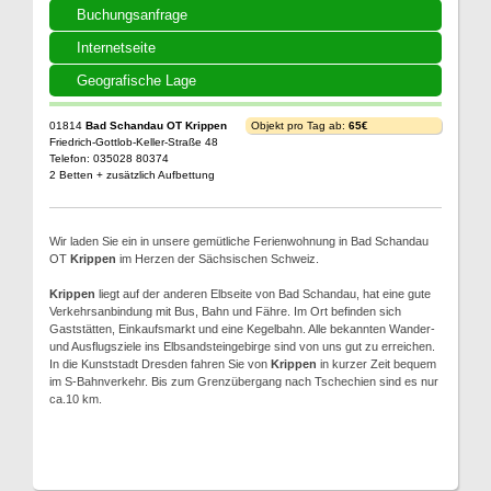
Buchungsanfrage
Internetseite
Geografische Lage
01814
Bad Schandau OT Krippen
Objekt pro Tag ab:
65€
Friedrich-Gottlob-Keller-Straße 48
Telefon: 035028 80374
2 Betten + zusätzlich Aufbettung
Wir laden Sie ein in unsere gemütliche Ferienwohnung in Bad Schandau
OT
Krippen
im Herzen der Sächsischen Schweiz.
Krippen
liegt auf der anderen Elbseite von Bad Schandau, hat eine gute
Verkehrsanbindung mit Bus, Bahn und Fähre. Im Ort befinden sich
Gaststätten, Einkaufsmarkt und eine Kegelbahn. Alle bekannten Wander-
und Ausflugsziele ins Elbsandsteingebirge sind von uns gut zu erreichen.
In die Kunststadt Dresden fahren Sie von
Krippen
in kurzer Zeit bequem
im S-Bahnverkehr. Bis zum Grenzübergang nach Tschechien sind es nur
ca.10 km.