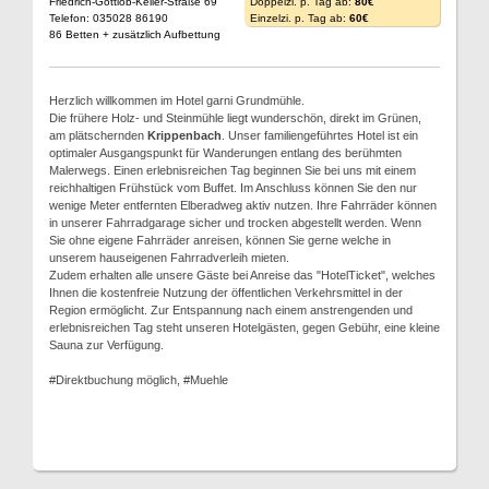
Friedrich-Gottlob-Keller-Straße 69
Doppelzi. p. Tag ab:
80€
Telefon: 035028 86190
Einzelzi. p. Tag ab:
60€
86 Betten + zusätzlich Aufbettung
Herzlich willkommen im Hotel garni Grundmühle.
Die frühere Holz- und Steinmühle liegt wunderschön, direkt im Grünen,
am plätschernden
Krippenbach
. Unser familiengeführtes Hotel ist ein
optimaler Ausgangspunkt für Wanderungen entlang des berühmten
Malerwegs. Einen erlebnisreichen Tag beginnen Sie bei uns mit einem
reichhaltigen Frühstück vom Buffet. Im Anschluss können Sie den nur
wenige Meter entfernten Elberadweg aktiv nutzen. Ihre Fahrräder können
in unserer Fahrradgarage sicher und trocken abgestellt werden. Wenn
Sie ohne eigene Fahrräder anreisen, können Sie gerne welche in
unserem hauseigenen Fahrradverleih mieten.
Zudem erhalten alle unsere Gäste bei Anreise das "HotelTicket", welches
Ihnen die kostenfreie Nutzung der öffentlichen Verkehrsmittel in der
Region ermöglicht. Zur Entspannung nach einem anstrengenden und
erlebnisreichen Tag steht unseren Hotelgästen, gegen Gebühr, eine kleine
Sauna zur Verfügung.
#Direktbuchung möglich, #Muehle