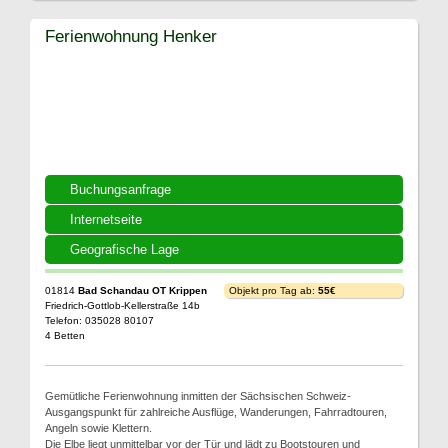
Ferienwohnung Henker
Buchungsanfrage
Internetseite
Geografische Lage
01814
Bad Schandau OT Krippen
Objekt pro Tag ab:
55€
Friedrich-Gottlob-Kellerstraße 14b
Telefon: 035028 80107
4 Betten
Gemütliche Ferienwohnung inmitten der Sächsischen Schweiz-
Ausgangspunkt für zahlreiche Ausflüge, Wanderungen, Fahrradtouren,
Angeln sowie Klettern.
Die Elbe liegt unmittelbar vor der Tür und lädt zu Bootstouren und