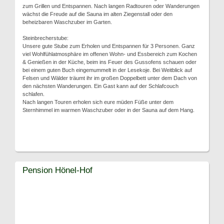
zum Grillen und Entspannen. Nach langen Radtouren oder Wanderungen
wächst die Freude auf die Sauna im alten Ziegenstall oder den
beheizbaren Waschzuber im Garten.
Steinbrecherstube:
Unsere gute Stube zum Erholen und Entspannen für 3 Personen. Ganz
viel Wohlfühlatmosphäre im offenen Wohn- und Essbereich zum Kochen
& Genießen in der Küche, beim ins Feuer des Gussofens schauen oder
bei einem guten Buch eingemummelt in der Lesekoje. Bei Weitblick auf
Felsen und Wälder träumt ihr im großen Doppelbett unter dem Dach von
den nächsten Wanderungen. Ein Gast kann auf der Schlafcouch
schlafen.
Nach langen Touren erholen sich eure müden Füße unter dem
Sternhimmel im warmen Waschzuber oder in der Sauna auf dem Hang.
Pension Hönel-Hof