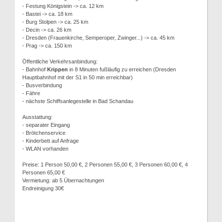
- Festung Königstein -> ca. 12 km
- Bastei -> ca. 18 km
- Burg Stolpen -> ca. 25 km
- Decin -> ca. 26 km
- Dresden (Frauenkirche, Semperoper, Zwinger...) -> ca. 45 km
- Prag -> ca. 150 km
Öffentliche Verkehrsanbindung:
- Bahnhof
Krippen
in 8 Minuten fußläufig zu erreichen (Dresden
Hauptbahnhof mit der S1 in 50 min erreichbar)
- Busverbindung
- Fähre
- nächste Schiffsanlegestelle in Bad Schandau
Ausstattung:
- separater Eingang
- Brötchenservice
- Kinderbett auf Anfrage
- WLAN vorhanden
Preise: 1 Person 50,00 €, 2 Personen 55,00 €, 3 Personen 60,00 €, 4
Personen 65,00 €
Vermietung: ab 5 Übernachtungen
Endreinigung 30€