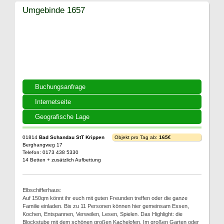
Umgebinde 1657
Buchungsanfrage
Internetseite
Geografische Lage
01814
Bad Schandau StT Krippen
Objekt pro Tag ab:
165€
Berghangweg 17
Telefon: 0173 438 5330
14 Betten + zusätzlich Aufbettung
Elbschifferhaus:
Auf 150qm könnt ihr euch mit guten Freunden treffen oder die ganze
Familie einladen. Bis zu 11 Personen können hier gemeinsam Essen,
Kochen, Entspannen, Verweilen, Lesen, Spielen. Das Highlight: die
Blockstube mit dem schönen großen Kachelofen. Im großen Garten oder