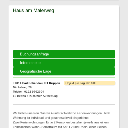
Haus am Malerweg
Buchungsanfrage
Internetseite
Geografische Lage
01814
Bad Schandau, OT Krippen
Objekt pro Tag ab:
50€
Bächelweg 26
Telefon: 0162 9762694
12 Betten + zusätzlich Aufbettung
Wir bieten unseren Gästen 4 unterschiedliche Ferienwohnungen. Jede
Wohnung ist individuell und geschmackvoll eingerichtet.
Zwei Ferienwohnungen für je 2 Personen bestehen jeweils aus einem
kombinierten Wohn-/Schlafraum mit Sat-TV und Radio, einer kleinen