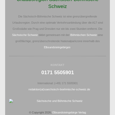
Schweiz
Die Sächsisch-Böhmische Schweiz ist eine grenzübergreifende
Urlaubsregion. Durch eine optimale Verkehrsanbindung über die A17 sind
Großstädte wie Prag und Dresden nur ein bis zwei Stunden entfernt. Die
Sächsische Schweiz
bildet gemeinsam mit der
Böhmischen Schweiz
eine
großflächige, grenzüberschreitende Nationalparkzone innerhalb des
Elbsandsteingebirges
.
KONTAKT
0171 5505901
International: (+49) 171 5505901
redaktion(at)saechsisch-boehmische-schweiz.de
© Copyright 2026,
Elbsandsteingebirge Verlag