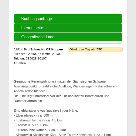
Buchungsanfrage
Internetseite
Geografische Lage
01814
Bad Schandau OT Krippen
Objekt pro Tag ab:
55€
Friedrich-Gottlob-Kellerstraße 14b
Telefon: 035028 80107
4 Betten
Gemütliche Ferienwohnung inmitten der Sächsischen Schweiz-
Ausgangspunkt für zahlreiche Ausflüge, Wanderungen, Fahrradtouren,
Angeln sowie Klettern.
Die Elbe liegt unmittelbar vor der Tür und lädt zu Bootstouren und
Dampferfahrten ein.
Empfehlenswerte Ausflugsziele in der Nähe:
- Elberadweg -> ca. 500 m
- Toskana-Therme -> ca. 4,5 km
- Lilienstein -> ca. 6 km
- Felsenbühne Rathen -> ca. 10 km
- Kletterwald Königstein; Kanu-Aktiv-Tours Königstein -> ca. 11 km