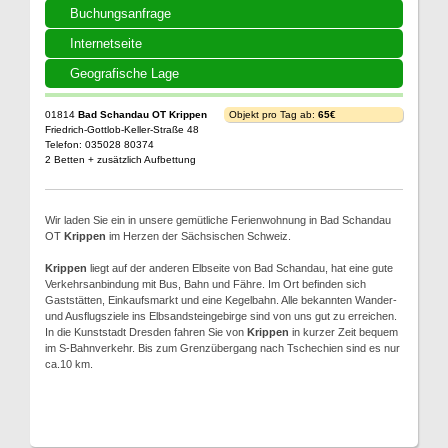
Buchungsanfrage
Internetseite
Geografische Lage
01814
Bad Schandau OT Krippen
Objekt pro Tag ab:
65€
Friedrich-Gottlob-Keller-Straße 48
Telefon: 035028 80374
2 Betten + zusätzlich Aufbettung
Wir laden Sie ein in unsere gemütliche Ferienwohnung in Bad Schandau
OT
Krippen
im Herzen der Sächsischen Schweiz.
Krippen
liegt auf der anderen Elbseite von Bad Schandau, hat eine gute
Verkehrsanbindung mit Bus, Bahn und Fähre. Im Ort befinden sich
Gaststätten, Einkaufsmarkt und eine Kegelbahn. Alle bekannten Wander-
und Ausflugsziele ins Elbsandsteingebirge sind von uns gut zu erreichen.
In die Kunststadt Dresden fahren Sie von
Krippen
in kurzer Zeit bequem
im S-Bahnverkehr. Bis zum Grenzübergang nach Tschechien sind es nur
ca.10 km.