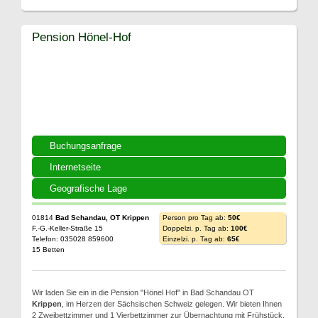
Pension Hönel-Hof
Buchungsanfrage
Internetseite
Geografische Lage
01814
Bad Schandau, OT Krippen
Person pro Tag ab:
50€
F.-G.-Keller-Straße 15
Doppelzi. p. Tag ab:
100€
Telefon: 035028 859600
Einzelzi. p. Tag ab:
65€
15 Betten
Wir laden Sie ein in die Pension "Hönel Hof" in Bad Schandau OT
Krippen
, im Herzen der Sächsischen Schweiz gelegen. Wir bieten Ihnen
2 Zweibettzimmer und 1 Vierbettzimmer zur Übernachtung mit Frühstück.