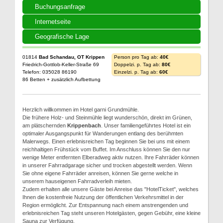
Buchungsanfrage
Internetseite
Geografische Lage
01814
Bad Schandau, OT Krippen
Person pro Tag ab:
40€
Friedrich-Gottlob-Keller-Straße 69
Doppelzi. p. Tag ab:
80€
Telefon: 035028 86190
Einzelzi. p. Tag ab:
60€
86 Betten + zusätzlich Aufbettung
Herzlich willkommen im Hotel garni Grundmühle.
Die frühere Holz- und Steinmühle liegt wunderschön, direkt im Grünen,
am plätschernden
Krippenbach
. Unser familiengeführtes Hotel ist ein
optimaler Ausgangspunkt für Wanderungen entlang des berühmten
Malerwegs. Einen erlebnisreichen Tag beginnen Sie bei uns mit einem
reichhaltigen Frühstück vom Buffet. Im Anschluss können Sie den nur
wenige Meter entfernten Elberadweg aktiv nutzen. Ihre Fahrräder können
in unserer Fahrradgarage sicher und trocken abgestellt werden. Wenn
Sie ohne eigene Fahrräder anreisen, können Sie gerne welche in
unserem hauseigenen Fahrradverleih mieten.
Zudem erhalten alle unsere Gäste bei Anreise das "HotelTicket", welches
Ihnen die kostenfreie Nutzung der öffentlichen Verkehrsmittel in der
Region ermöglicht. Zur Entspannung nach einem anstrengenden und
erlebnisreichen Tag steht unseren Hotelgästen, gegen Gebühr, eine kleine
Sauna zur Verfügung.