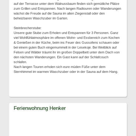
auf der Terrasse unter dem Walnussbaum finden sich gemütliche Plätze
zum Grillen und Entspannen. Nach langen Radtouren oder Wanderungen
wächst die Freude auf die Sauna im alten Ziegenstall oder den
beheizbaren Waschzuber im Garten.
Steinbrecherstube:
Unsere gute Stube zum Erholen und Entspannen für 3 Personen. Ganz
viel Wohlfühlatmosphäre im offenen Wohn- und Essbereich zum Kochen
& Genießen in der Küche, beim ins Feuer des Gussofens schauen oder
bei einem guten Buch eingemummelt in der Lesekoje. Bei Weitblick auf
Felsen und Wälder träumt ihr im großen Doppelbett unter dem Dach von
den nächsten Wanderungen. Ein Gast kann auf der Schlafcouch
schlafen.
Nach langen Touren erholen sich eure müden Füße unter dem
Sternhimmel im warmen Waschzuber oder in der Sauna auf dem Hang.
Ferienwohnung Henker