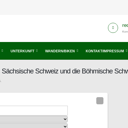
re
Kont
UNTERKUNFT
WANDERN/BIKEN
KONTAKT/IMPRESSUM
nis Sächsische Schweiz und die Böhmische Sch
.