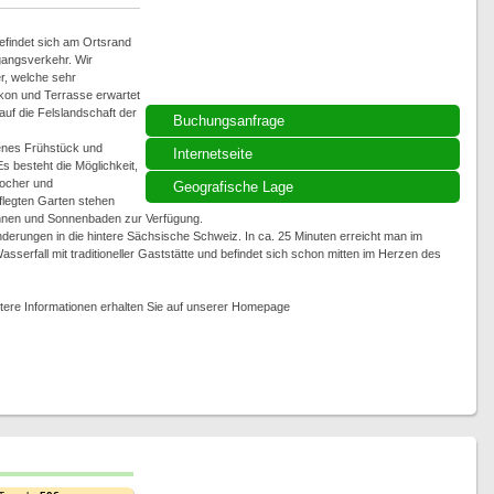
efindet sich am Ortsrand
gangsverkehr. Wir
r, welche sehr
lkon und Terrasse erwartet
uf die Felslandschaft der
Buchungsanfrage
henes Frühstück und
Internetseite
s besteht die Möglichkeit,
ocher und
Geografische Lage
flegten Garten stehen
annen und Sonnenbaden zur Verfügung.
derungen in die hintere Sächsische Schweiz. In ca. 25 Minuten erreicht man im
sserfall mit traditioneller Gaststätte und befindet sich schon mitten im Herzen des
tere Informationen erhalten Sie auf unserer Homepage