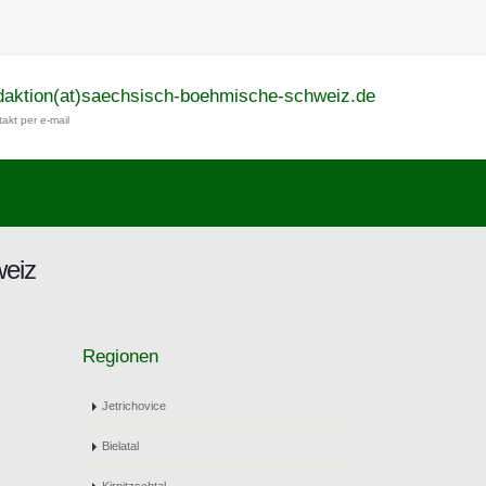
daktion(at)saechsisch-boehmische-schweiz.de
akt per e-mail
weiz
Regionen
Jetrichovice
Bielatal