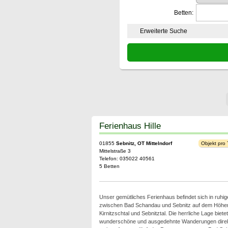
Betten:
Erweiterte Suche
Ferienhaus Hille
01855
Sebnitz, OT Mittelndorf
Objekt pro
Mittelstraße 3
Telefon: 035022 40561
5 Betten
Unser gemütliches Ferienhaus befindet sich in ruhig
zwischen Bad Schandau und Sebnitz auf dem Höhe
Kirnitzschtal und Sebnitztal. Die herrliche Lage bietet
wunderschöne und ausgedehnte Wanderungen direkt