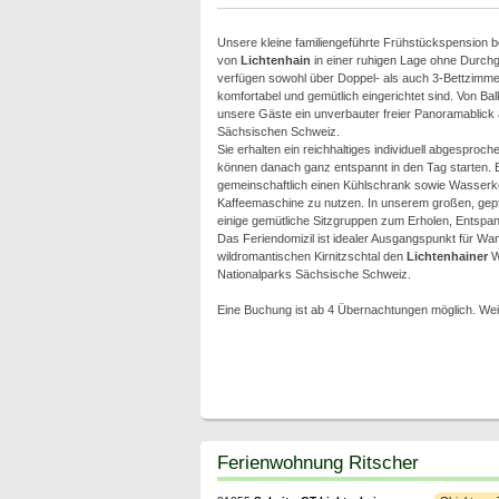
Unsere kleine familiengeführte Frühstückspension b
von
Lichtenhain
in einer ruhigen Lage ohne Durch
verfügen sowohl über Doppel- als auch 3-Bettzimme
komfortabel und gemütlich eingerichtet sind. Von Ba
unsere Gäste ein unverbauter freier Panoramablick a
Sächsischen Schweiz.
Sie erhalten ein reichhaltiges individuell abgesproc
können danach ganz entspannt in den Tag starten. E
gemeinschaftlich einen Kühlschrank sowie Wasserk
Kaffeemaschine zu nutzen. In unserem großen, gep
einige gemütliche Sitzgruppen zum Erholen, Entsp
Das Feriendomizil ist idealer Ausgangspunkt für Wan
wildromantischen Kirnitzschtal den
Lichtenhainer
Wa
Nationalparks Sächsische Schweiz.
Eine Buchung ist ab 4 Übernachtungen möglich. Wei
Ferienwohnung Ritscher