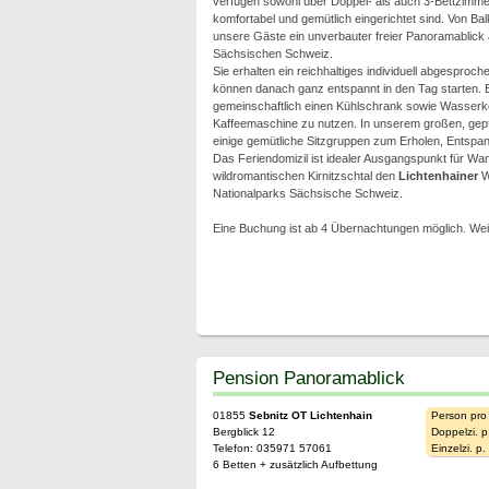
verfügen sowohl über Doppel- als auch 3-Bettzimme
komfortabel und gemütlich eingerichtet sind. Von Ba
unsere Gäste ein unverbauter freier Panoramablick a
Sächsischen Schweiz.
Sie erhalten ein reichhaltiges individuell abgesproc
können danach ganz entspannt in den Tag starten. E
gemeinschaftlich einen Kühlschrank sowie Wasserk
Kaffeemaschine zu nutzen. In unserem großen, gep
einige gemütliche Sitzgruppen zum Erholen, Entsp
Das Feriendomizil ist idealer Ausgangspunkt für Wan
wildromantischen Kirnitzschtal den
Lichtenhainer
Wa
Nationalparks Sächsische Schweiz.
Eine Buchung ist ab 4 Übernachtungen möglich. Wei
Pension Panoramablick
01855
Sebnitz OT Lichtenhain
Person pro
Bergblick 12
Doppelzi. p
Telefon: 035971 57061
Einzelzi. p
6 Betten + zusätzlich Aufbettung