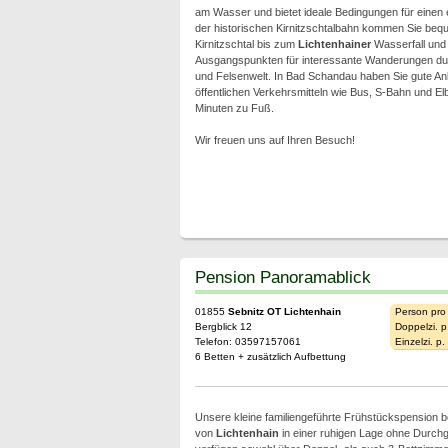
am Wasser und bietet ideale Bedingungen für einen 
der historischen Kirnitzschtalbahn kommen Sie be
Kirnitzschtal bis zum
Lichtenhainer
Wasserfall und
Ausgangspunkten für interessante Wanderungen durc
und Felsenwelt. In Bad Schandau haben Sie gute An
öffentlichen Verkehrsmitteln wie Bus, S-Bahn und E
Minuten zu Fuß.
Wir freuen uns auf Ihren Besuch!
Pension Panoramablick
01855
Sebnitz OT Lichtenhain
Person pro
Bergblick 12
Doppelzi. p
Telefon: 03597157061
Einzelzi. p
6 Betten + zusätzlich Aufbettung
Unsere kleine familiengeführte Frühstückspension b
von
Lichtenhain
in einer ruhigen Lage ohne Durch