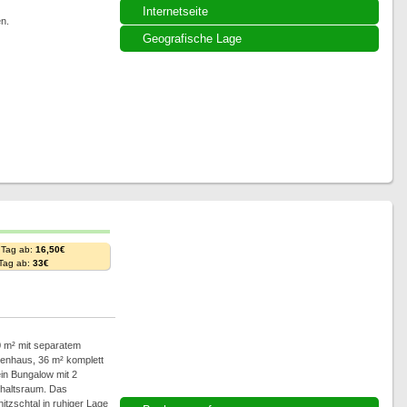
Internetseite
n.
Geografische Lage
 Tag ab:
16,50€
 Tag ab:
33€
0 m² mit separatem
enhaus, 36 m² komplett
in Bungalow mit 2
thaltsraum. Das
itzschtal in ruhiger Lage