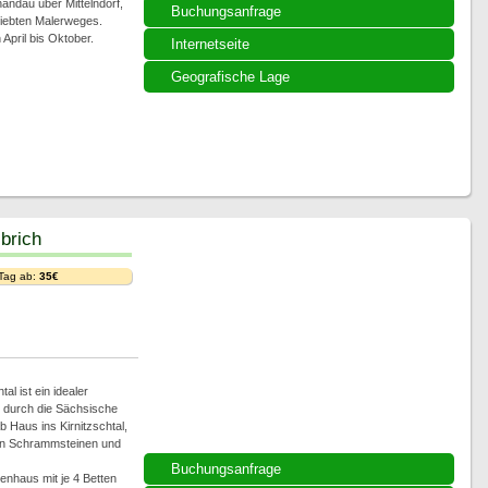
andau über Mittelndorf,
Buchungsanfrage
liebten Malerweges.
April bis Oktober.
Internetseite
Geografische Lage
brich
 Tag ab:
35€
al ist ein idealer
 durch die Sächsische
Haus ins Kirnitzschtal,
den Schrammsteinen und
Buchungsanfrage
enhaus mit je 4 Betten