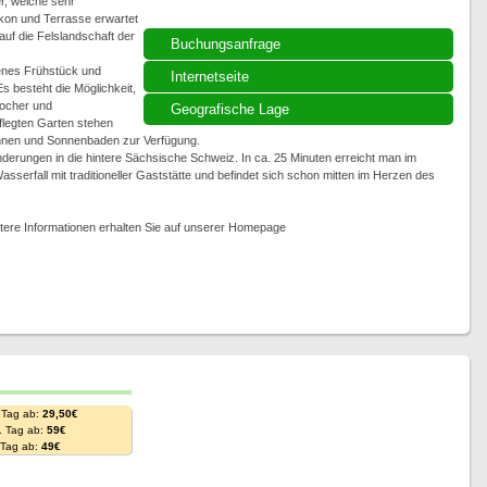
r, welche sehr
lkon und Terrasse erwartet
uf die Felslandschaft der
Buchungsanfrage
henes Frühstück und
Internetseite
s besteht die Möglichkeit,
ocher und
Geografische Lage
flegten Garten stehen
annen und Sonnenbaden zur Verfügung.
derungen in die hintere Sächsische Schweiz. In ca. 25 Minuten erreicht man im
sserfall mit traditioneller Gaststätte und befindet sich schon mitten im Herzen des
tere Informationen erhalten Sie auf unserer Homepage
 Tag ab:
29,50€
. Tag ab:
59€
. Tag ab:
49€