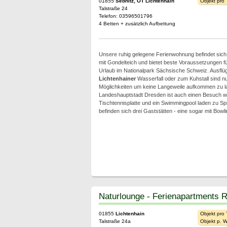
01855
Sebnitz, OT Lichtenhain
Objekt pro
Talstraße 24
Telefon: 03596501796
4 Betten + zusätzlich Aufbettung
Unsere ruhig gelegene Ferienwohnung befindet sich 
mit Gondelteich und bietet beste Voraussetzungen f
Urlaub im Nationalpark Sächsische Schweiz. Ausflüge
Lichtenhainer
Wasserfall oder zum Kuhstall sind nu
Möglichkeiten um keine Langeweile aufkommen zu l
Landeshauptstadt Dresden ist auch einen Besuch we
Tischtennisplatte und ein Swimmingpool laden zu Spi
befinden sich drei Gaststätten - eine sogar mit Bowl
Naturlounge - Ferienapartments R
01855
Lichtenhain
Objekt pro
Talstraße 24a
Objekt p. 