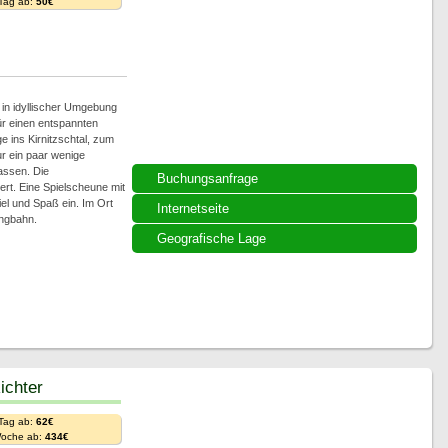
 Tag ab:
50€
in idyllischer Umgebung
ür einen entspannten
 ins Kirnitzschtal, zum
r ein paar wenige
assen. Die
Buchungsanfrage
rt. Eine Spielscheune mit
el und Spaß ein. Im Ort
Internetseite
ingbahn.
Geografische Lage
ichter
 Tag ab:
62€
Woche ab:
434€