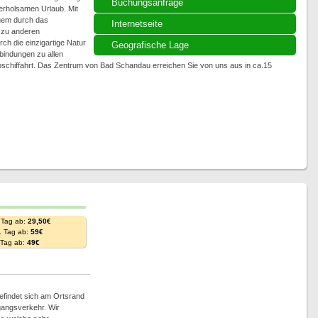
Buchungsanfrage
erholsamen Urlaub. Mit
quem durch das
Internetseite
 zu anderen
h die einzigartige Natur
Geografische Lage
bindungen zu allen
lbschiffahrt. Das Zentrum von Bad Schandau erreichen Sie von uns aus in ca.15
 Tag ab:
29,50€
. Tag ab:
59€
. Tag ab:
49€
efindet sich am Ortsrand
gangsverkehr. Wir