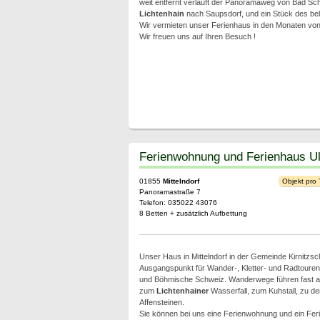
weit entfernt verläuft der Panoramaweg von Bad Sch
Lichtenhain
nach Saupsdorf, und ein Stück des be
Wir vermieten unser Ferienhaus in den Monaten von 
Wir freuen uns auf Ihren Besuch !
Ferienwohnung und Ferienhaus Ul
01855
Mittelndorf
Objekt pro
Panoramastraße 7
Telefon: 035022 43076
8 Betten + zusätzlich Aufbettung
Unser Haus in Mittelndorf in der Gemeinde Kirnitzscht
Ausgangspunkt für Wander-, Kletter- und Radtouren
und Böhmische Schweiz. Wanderwege führen fast ab 
zum
Lichtenhainer
Wasserfall, zum Kuhstall, zu 
Affensteinen.
Sie können bei uns eine Ferienwohnung und ein Feri