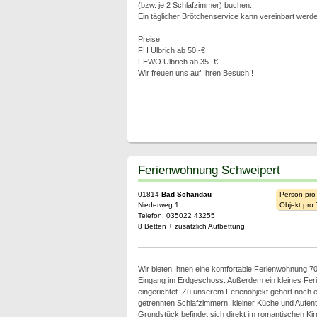
(bzw. je 2 Schlafzimmer) buchen.
Ein täglicher Brötchenservice kann vereinbart werde
Preise:
FH Ulbrich ab 50,-€
FEWO Ulbrich ab 35.-€
Wir freuen uns auf Ihren Besuch !
Ferienwohnung Schweipert
01814
Bad Schandau
Person pro
Niederweg 1
Objekt pro
Telefon: 035022 43255
8 Betten + zusätzlich Aufbettung
Wir bieten Ihnen eine komfortable Ferienwohnung 7
Eingang im Erdgeschoss. Außerdem ein kleines Feri
eingerichtet. Zu unserem Ferienobjekt gehört noch e
getrennten Schlafzimmern, kleiner Küche und Aufen
Grundstück befindet sich direkt im romantischen Kirn