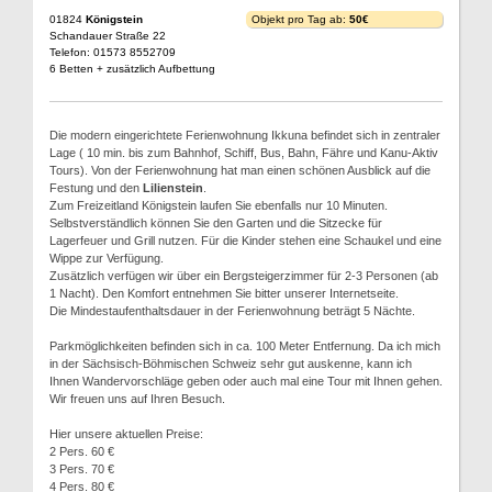
01824
Königstein
Objekt pro Tag ab:
50€
Schandauer Straße 22
Telefon: 01573 8552709
6 Betten + zusätzlich Aufbettung
Die modern eingerichtete Ferienwohnung Ikkuna befindet sich in zentraler
Lage ( 10 min. bis zum Bahnhof, Schiff, Bus, Bahn, Fähre und Kanu-Aktiv
Tours). Von der Ferienwohnung hat man einen schönen Ausblick auf die
Festung und den
Lilienstein
.
Zum Freizeitland Königstein laufen Sie ebenfalls nur 10 Minuten.
Selbstverständlich können Sie den Garten und die Sitzecke für
Lagerfeuer und Grill nutzen. Für die Kinder stehen eine Schaukel und eine
Wippe zur Verfügung.
Zusätzlich verfügen wir über ein Bergsteigerzimmer für 2-3 Personen (ab
1 Nacht). Den Komfort entnehmen Sie bitter unserer Internetseite.
Die Mindestaufenthaltsdauer in der Ferienwohnung beträgt 5 Nächte.
Parkmöglichkeiten befinden sich in ca. 100 Meter Entfernung. Da ich mich
in der Sächsisch-Böhmischen Schweiz sehr gut auskenne, kann ich
Ihnen Wandervorschläge geben oder auch mal eine Tour mit Ihnen gehen.
Wir freuen uns auf Ihren Besuch.
Hier unsere aktuellen Preise:
2 Pers. 60 €
3 Pers. 70 €
4 Pers. 80 €