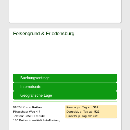
Felsengrund & Friedensburg
Buchungsanfrage
Internetseite
Geografische Lage
01824
Kurort Rathen
Person pro Tag ab:
30€
Pötzschaer Weg 4-7
Doppelzi. p. Tag ab:
52€
Telefon: 035021 99930
Einzelzi. p. Tag ab:
30€
130 Betten + zusätzlich Aufbettung