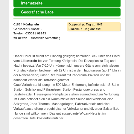
Internetseite
Geografische Lage
01824
Königstein
Doppelzi. p. Tag ab:
84€
Gohrischer Strasse 2
Einzelzi. p. Tag ab:
59€
Telefon: 035021 68243
60 Betten + zusätzlich Aufbettung
Unser Hotel ist direkt am Elbhang gelegen; herrlicher Blick über das Elbtal
vom
Lilienstein
bis zur Festung Königstein. Die Rezeption ist Tag und
Nacht besetzt. Von 7-10 Uhr können sich unsere Gäste am reichhaltigen
Frühstücksbufett bedienen, ab 12 Uhr ist in der Hauptsaison (ab 17 Uhr in
der Nebensaison) unser Restaurant mit Panorama-Pavillon und bei
schönem Wetter die Terrasse geöffnet.
Gute Verkehrsanbindung - in 500 Meter Entfernung befinden sich S-Bahn-
Station, Schiffs- und Fähranleger, Station Festungsexpress und
Basteikraxler. Hauseigene Parkplätze stehen ausreichend zur Verfügung.
Im Haus befindet sich ein Raum mit kleiner Sauna und Whirlpool, eine
Salzgrotte, Jade-Thermal-Massageliegen, Fahrradverleih und eine
Verkaufsausstellung erzgebirgischer Volkskunst und diverser Salzartikel.
Hunde sind willkommen. Das gut ausgebaute W-Lan-Netz ist im
gesamten Hotel kostenfrei nutzbar.