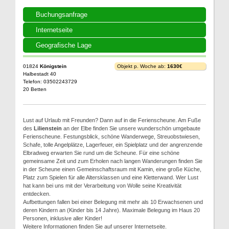
Buchungsanfrage
Internetseite
Geografische Lage
01824
Königstein
Objekt p. Woche ab:
1630€
Halbestadt 40
Telefon: 03502243729
20 Betten
Lust auf Urlaub mit Freunden? Dann auf in die Ferienscheune. Am Fuße
des
Lilienstein
an der Elbe finden Sie unsere wunderschön umgebaute
Ferienscheune. Festungsblick, schöne Wanderwege, Streuobstwiesen,
Schafe, tolle Angelplätze, Lagerfeuer, ein Spielplatz und der angrenzende
Elbradweg erwarten Sie rund um die Scheune. Für eine schöne
gemeinsame Zeit und zum Erholen nach langen Wanderungen finden Sie
in der Scheune einen Gemeinschaftsraum mit Kamin, eine große Küche,
Platz zum Spielen für alle Altersklassen und eine Kletterwand. Wer Lust
hat kann bei uns mit der Verarbeitung von Wolle seine Kreativität
entdecken.
Aufbettungen fallen bei einer Belegung mit mehr als 10 Erwachsenen und
deren Kindern an (Kinder bis 14 Jahre). Maximale Belegung im Haus 20
Personen, inklusive aller Kinder!
Weitere Informationen finden Sie auf unserer Internetseite.