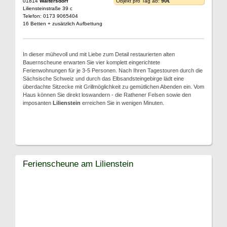
01814
Waltersdorf
Objekt pro Tag ab:
90€
Liliensteinstraße 39 c
Telefon: 0173 9065404
16 Betten + zusätzlich Aufbettung
In dieser mühevoll und mit Liebe zum Detail restaurierten alten
Bauernscheune erwarten Sie vier komplett eingerichtete
Ferienwohnungen für je 3-5 Personen. Nach Ihren Tagestouren durch die
Sächsische Schweiz und durch das Elbsandsteingebirge lädt eine
überdachte Sitzecke mit Grillmöglichkeit zu gemütlichen Abenden ein. Vom
Haus können Sie direkt loswandern - die Rathener Felsen sowie den
imposanten
Lilienstein
erreichen Sie in wenigen Minuten.
Ferienscheune am Lilienstein