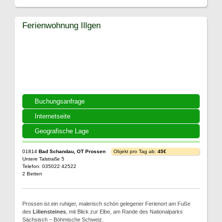
Ferienwohnung Illgen
Buchungsanfrage
Internetseite
Geografische Lage
01814
Bad Schandau, OT Prossen
Objekt pro Tag ab:
45€
Untere Talstraße 5
Telefon: 035022 42522
2 Betten
Prossen ist ein ruhiger, malerisch schön gelegener Ferienort am Fuße
des
Liliensteines
, mit Blick zur Elbe, am Rande des Nationalparks
Sächsisch – Böhmische Schweiz.