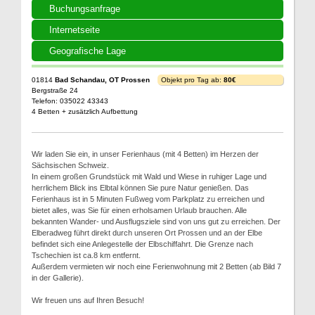
Buchungsanfrage
Internetseite
Geografische Lage
01814
Bad Schandau, OT Prossen
Objekt pro Tag ab:
80€
Bergstraße 24
Telefon: 035022 43343
4 Betten + zusätzlich Aufbettung
Wir laden Sie ein, in unser Ferienhaus (mit 4 Betten) im Herzen der
Sächsischen Schweiz.
In einem großen Grundstück mit Wald und Wiese in ruhiger Lage und
herrlichem Blick ins Elbtal können Sie pure Natur genießen. Das
Ferienhaus ist in 5 Minuten Fußweg vom Parkplatz zu erreichen und
bietet alles, was Sie für einen erholsamen Urlaub brauchen. Alle
bekannten Wander- und Ausflugsziele sind von uns gut zu erreichen. Der
Elberadweg führt direkt durch unseren Ort Prossen und an der Elbe
befindet sich eine Anlegestelle der Elbschiffahrt. Die Grenze nach
Tschechien ist ca.8 km entfernt.
Außerdem vermieten wir noch eine Ferienwohnung mit 2 Betten (ab Bild 7
in der Gallerie).
Wir freuen uns auf Ihren Besuch!