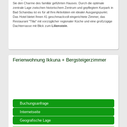
Sie den Charme des familiär geführten Hauses. Durch die optimale
zentrale Lage zwischen historischem Zentrum und gepflegtem Kurpark in
Bad Schandau ist es für all Ihre Aktivitäten ein idealer Ausgangspunkt.
Das Hotel bietet Ihnen 41 geschmackvoll eingerichtete Zimmer, das
Restaurant "Tilia" mit vorzüglicher regionaler Küche und eine großzügige
Dachterrasse mit Blick zum
Lilienstein
.
Ferienwohnung Ikkuna + Bergsteigerzimmer
Buchungsanfrage
Internetseite
Geografische Lage