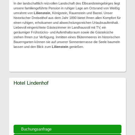
In der landschaftlich reizvollen Landschaft des Elbsandsteingebirges liegt
unsere familiengeführte Pension in ruhiger Lage am Ortsrand von Weißig
umrahmt von
Lilienstein
, Königstein, Rauenstein und Bastei. Unser
historischer Dreiseithof aus dem Jahr 1890 bietet Ihnen allen Kompfort für
einen ruhigen, erholsamen und abwechslungsreichen Urlaubsaufenthalt.
Liebevoll eingerichtete Gästezimmer im Landhausstil mit TV, ein
geräumiger Frühstücks- und Aufenthaltsraum sowie die Gästeküche
stehen Ihnen zur Verfügung. Inmitten eines Blütenmeeres im historischen
Bauerngarten können sie auf unserer Sonnenterrasse die Seele baumeln
lassen und den Blick zum
Lilienstein
genießen.
Hotel Lindenhof
Buchungsanfrage