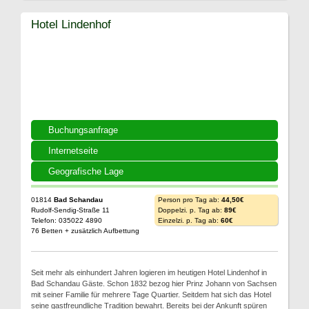
Hotel Lindenhof
Buchungsanfrage
Internetseite
Geografische Lage
01814
Bad Schandau
Person pro Tag ab:
44,50€
Rudolf-Sendig-Straße 11
Doppelzi. p. Tag ab:
89€
Telefon: 035022 4890
Einzelzi. p. Tag ab:
60€
76 Betten + zusätzlich Aufbettung
Seit mehr als einhundert Jahren logieren im heutigen Hotel Lindenhof in
Bad Schandau Gäste. Schon 1832 bezog hier Prinz Johann von Sachsen
mit seiner Familie für mehrere Tage Quartier. Seitdem hat sich das Hotel
seine gastfreundliche Tradition bewahrt. Bereits bei der Ankunft spüren