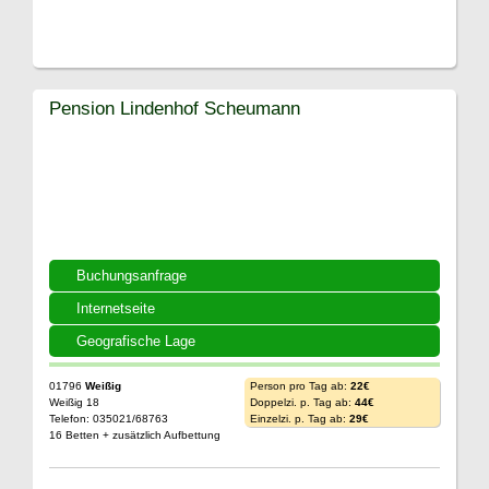
Pension Lindenhof Scheumann
Buchungsanfrage
Internetseite
Geografische Lage
01796
Weißig
Person pro Tag ab:
22€
Weißig 18
Doppelzi. p. Tag ab:
44€
Telefon: 035021/68763
Einzelzi. p. Tag ab:
29€
16 Betten + zusätzlich Aufbettung