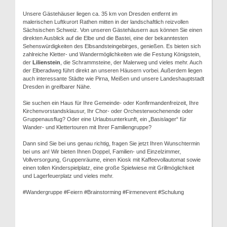
Unsere Gästehäuser liegen ca. 35 km von Dresden entfernt im
malerischen Luftkurort Rathen mitten in der landschaftlich reizvollen
Sächsischen Schweiz. Von unseren Gästehäusern aus können Sie einen
direkten Ausblick auf die Elbe und die Bastei, eine der bekanntesten
Sehenswürdigkeiten des Elbsandsteingebirges, genießen. Es bieten sich
zahlreiche Kletter- und Wandermöglichkeiten wie die Festung Königstein,
der
Lilienstein
, die Schrammsteine, der Malerweg und vieles mehr. Auch
der Elberadweg führt direkt an unseren Häusern vorbei. Außerdem liegen
auch interessante Städte wie Pirna, Meißen und unsere Landeshauptstadt
Dresden in greifbarer Nähe.
Sie suchen ein Haus für Ihre Gemeinde- oder Konfirmandenfreizeit, Ihre
Kirchenvorstandsklausur, Ihr Chor- oder Orchesterwochenende oder
Gruppenausflug? Oder eine Urlaubsunterkunft, ein „Basislager“ für
Wander- und Klettertouren mit Ihrer Familiengruppe?
Dann sind Sie bei uns genau richtig, fragen Sie jetzt Ihren Wunschtermin
bei uns an! Wir bieten Ihnen Doppel, Familien- und Einzelzimmer,
Vollversorgung, Gruppenräume, einen Kiosk mit Kaffeevollautomat sowie
einen tollen Kinderspielplatz, eine große Spielwiese mit Grillmöglichkeit
und Lagerfeuerplatz und vieles mehr.
#Wandergruppe #Feiern #Brainstorming #Firmenevent #Schulung