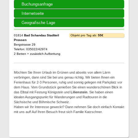
Buchungsanfrage
Internetseite
Geografische Lage
01814
Bad Schandau Stadtteil
Objekt pro Tag ab:
55€
Prossen
Bergstrasse 29
Telefon: 035022/42974
2 Betten + zusätzlich Aufbettung
Möchten Sie Ihren Urlaub im Grünen und abseits von allem Lärm
verbringen, dann sind Sie bei uns genau richtig. Wir bieten Ihnen ein
Ferienhaus für 2-3 Personen, ruhig und sonnig gelegen mit Parkplatz vor
dem Haus. Vom Grundstück genießen Sie einen wunderschönen Blick in
das Elbtal mit Festung Königstein und
Lilienstein
. Sie haben einen
idealen Ausgangspunkt für Wanderungen und Radtouren in die
Sächsische und Böhmische Schweiz.
Haben wir Ihr Interesse geweckt? Dann nehmen Sie doch einfach Kontakt
mit uns auf! Auf Ihren Besuch freut sich Familie Katzschner.