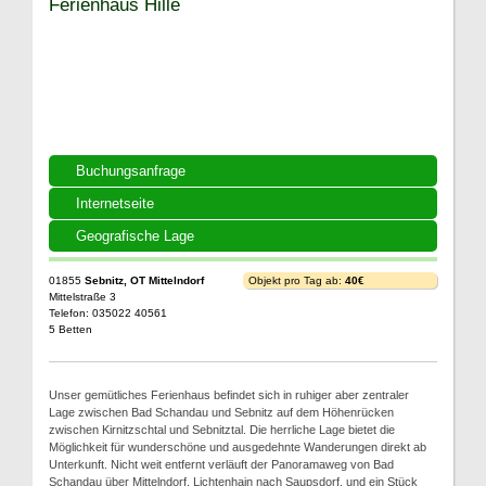
Ferienhaus Hille
Buchungsanfrage
Internetseite
Geografische Lage
01855
Sebnitz, OT Mittelndorf
Objekt pro Tag ab:
40€
Mittelstraße 3
Telefon: 035022 40561
5 Betten
Unser gemütliches Ferienhaus befindet sich in ruhiger aber zentraler
Lage zwischen Bad Schandau und Sebnitz auf dem Höhenrücken
zwischen Kirnitzschtal und Sebnitztal. Die herrliche Lage bietet die
Möglichkeit für wunderschöne und ausgedehnte Wanderungen direkt ab
Unterkunft. Nicht weit entfernt verläuft der Panoramaweg von Bad
Schandau über Mittelndorf, Lichtenhain nach Saupsdorf, und ein Stück