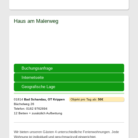
Haus am Malerweg
Buchungsanfrage
Internetseite
Geografische Lage
01814
Bad Schandau, OT Krippen
Objekt pro Tag ab:
50€
Bächelweg 26
Telefon: 0162 9762694
12 Betten + zusätzlich Aufbettung
Wir bieten unseren Gästen 4 unterschiedliche Ferienwohnungen. Jede
Wohnung ist individuell und geschmackvoll eingerichtet.