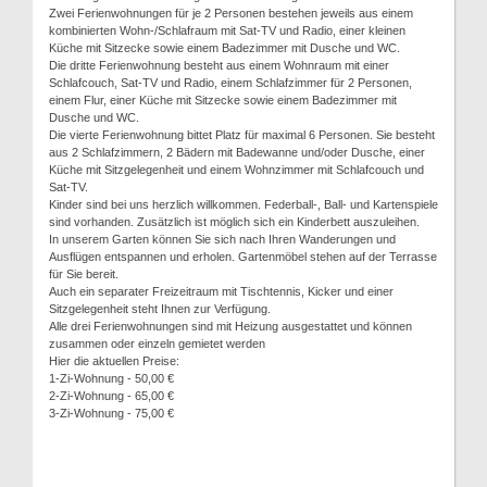
Zwei Ferienwohnungen für je 2 Personen bestehen jeweils aus einem
kombinierten Wohn-/Schlafraum mit Sat-TV und Radio, einer kleinen
Küche mit Sitzecke sowie einem Badezimmer mit Dusche und WC.
Die dritte Ferienwohnung besteht aus einem Wohnraum mit einer
Schlafcouch, Sat-TV und Radio, einem Schlafzimmer für 2 Personen,
einem Flur, einer Küche mit Sitzecke sowie einem Badezimmer mit
Dusche und WC.
Die vierte Ferienwohnung bittet Platz für maximal 6 Personen. Sie besteht
aus 2 Schlafzimmern, 2 Bädern mit Badewanne und/oder Dusche, einer
Küche mit Sitzgelegenheit und einem Wohnzimmer mit Schlafcouch und
Sat-TV.
Kinder sind bei uns herzlich willkommen. Federball-, Ball- und Kartenspiele
sind vorhanden. Zusätzlich ist möglich sich ein Kinderbett auszuleihen.
In unserem Garten können Sie sich nach Ihren Wanderungen und
Ausflügen entspannen und erholen. Gartenmöbel stehen auf der Terrasse
für Sie bereit.
Auch ein separater Freizeitraum mit Tischtennis, Kicker und einer
Sitzgelegenheit steht Ihnen zur Verfügung.
Alle drei Ferienwohnungen sind mit Heizung ausgestattet und können
zusammen oder einzeln gemietet werden
Hier die aktuellen Preise:
1-Zi-Wohnung - 50,00 €
2-Zi-Wohnung - 65,00 €
3-Zi-Wohnung - 75,00 €