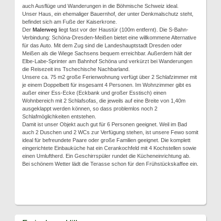
auch Ausflüge und Wanderungen in die Böhmische Schweiz ideal.
Unser Haus, ein ehemaliger Bauernhof, der unter Denkmalschutz steht,
befindet sich am Fuße der Kaiserkrone.
Der
Malerweg
liegt fast vor der Haustür (100m entfernt). Die S-Bahn-
Verbindung: Schöna-Dresden-Meißen bietet eine willkommene Alternative
für das Auto. Mit dem Zug sind die Landeshauptstadt Dresden oder
Meißen als die Wiege Sachsens bequem erreichbar. Außerdem hält der
Elbe-Labe-Sprinter am Bahnhof Schöna und verkürzt bei Wanderungen
die Reisezeit ins Tschechische Nachbarland.
Unsere ca. 75 m2 große Ferienwohnung verfügt über 2 Schlafzimmer mit
je einem Doppelbett für insgesamt 4 Personen. Im Wohnzimmer gibt es
außer einer Ess-Ecke (Eckbank und großer Esstisch) einen
Wohnbereich mit 2 Schlafsofas, die jeweils auf eine Breite von 1,40m
ausgeklappt werden können, so dass problemlos noch 2
Schlafmöglichkeiten entstehen.
Damit ist unser Objekt auch gut für 6 Personen geeignet. Weil im Bad
auch 2 Duschen und 2 WCs zur Verfügung stehen, ist unsere Fewo somit
ideal für befreundete Paare oder große Familien geeignet. Die komplett
eingerichtete Einbauküche hat ein Cerankochfeld mit 4 Kochstellen sowie
einen Umluftherd. Ein Geschirrspüler rundet die Kücheneinrichtung ab.
Bei schönem Wetter lädt die Terasse schon für den Frühstückskaffee ein.