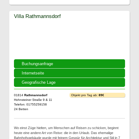
Villa Rathmannsdorf
Buchungsanfrage
Internetseite
Geografische Lage
01814
Rathmannsdorf
Objekt pro Tag ab:
89€
Hohnsteiner Straße 9 & 11
Telefon: 01755259158
24 Betten
Wo einst Züge hielten, um Menschen auf Reisen zu schicken, beginnt
heute eine andere Art von Reise: die in den Urlaub. Das ehemalige
Bahnhofsgebäude wurde mit feinem Gespür für Architektur und Stil in 7