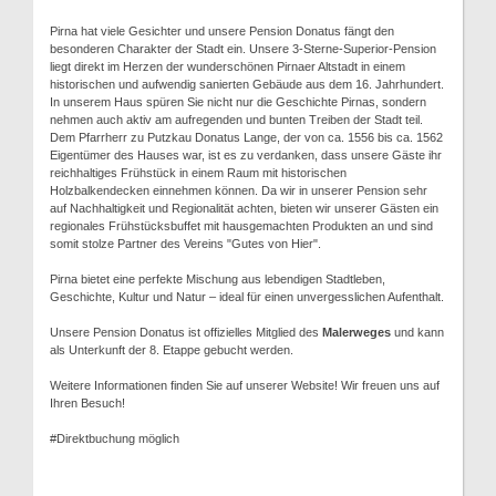
Pirna hat viele Gesichter und unsere Pension Donatus fängt den
besonderen Charakter der Stadt ein. Unsere 3-Sterne-Superior-Pension
liegt direkt im Herzen der wunderschönen Pirnaer Altstadt in einem
historischen und aufwendig sanierten Gebäude aus dem 16. Jahrhundert.
In unserem Haus spüren Sie nicht nur die Geschichte Pirnas, sondern
nehmen auch aktiv am aufregenden und bunten Treiben der Stadt teil.
Dem Pfarrherr zu Putzkau Donatus Lange, der von ca. 1556 bis ca. 1562
Eigentümer des Hauses war, ist es zu verdanken, dass unsere Gäste ihr
reichhaltiges Frühstück in einem Raum mit historischen
Holzbalkendecken einnehmen können. Da wir in unserer Pension sehr
auf Nachhaltigkeit und Regionalität achten, bieten wir unserer Gästen ein
regionales Frühstücksbuffet mit hausgemachten Produkten an und sind
somit stolze Partner des Vereins "Gutes von Hier".
Pirna bietet eine perfekte Mischung aus lebendigen Stadtleben,
Geschichte, Kultur und Natur – ideal für einen unvergesslichen Aufenthalt.
Unsere Pension Donatus ist offizielles Mitglied des
Malerweges
und kann
als Unterkunft der 8. Etappe gebucht werden.
Weitere Informationen finden Sie auf unserer Website! Wir freuen uns auf
Ihren Besuch!
#Direktbuchung möglich