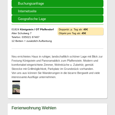
Buchungsanfrage
Internetseite
Geografische Lage
01824
Königstein / OT Pfaffendorf
Doppelzi. p. Tag ab:
40€
Alter Schulweg 7
Objekt pro Tag ab:
45€
Telefon: 035021 67467
12 Betten + zusätzlich Aufbettung
Neu errichtetes Haus in ruhiger, landschaftlich schöner Lage mit Blick zur
Festung Königstein und Panoramablick zum Pfaffenstein. Modern und
komfortabel eingerichtete Zimmer, Wohnküche u. Zubehör, gemütl.
Sitzecke mit Grillmöglichkeit, Parkplatz im Grundstück vorhanden.
Von uns aus können Sie Wanderungen in die bizarre Bergwelt und viele
interessante Ausflüge unternehmen.
Ferienwohnung Wehlen