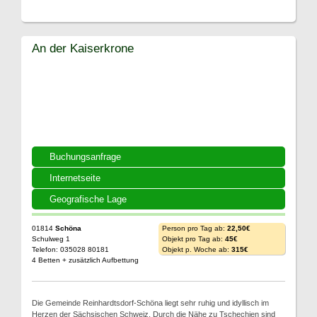
An der Kaiserkrone
Buchungsanfrage
Internetseite
Geografische Lage
01814
Schöna
Person pro Tag ab:
22,50€
Schulweg 1
Objekt pro Tag ab:
45€
Telefon: 035028 80181
Objekt p. Woche ab:
315€
4 Betten + zusätzlich Aufbettung
Die Gemeinde Reinhardtsdorf-Schöna liegt sehr ruhig und idyllisch im
Herzen der Sächsischen Schweiz. Durch die Nähe zu Tschechien sind