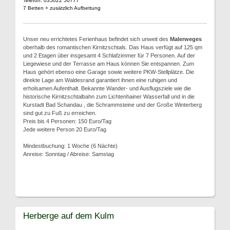
Telefon: 035022 50777
7 Betten + zusätzlich Aufbettung
Unser neu errichtetes Ferienhaus befindet sich unweit des
Malerweges
oberhalb des romantischen Kirnitzschtals. Das Haus verfügt auf 125 qm
und 2 Etagen über insgesamt 4 Schlafzimmer für 7 Personen. Auf der
Liegewiese und der Terrasse am Haus können Sie entspannen. Zum
Haus gehört ebenso eine Garage sowie weitere PKW-Stellplätze. Die
direkte Lage am Waldesrand garantiert ihnen eine ruhigen und
erholsamen Aufenthalt. Bekannte Wander- und Ausflugsziele wie die
historische Kirnitzschtalbahn zum Lichtenhainer Wasserfall und in die
Kurstadt Bad Schandau , die Schrammsteine und der Große Winterberg
sind gut zu Fuß zu erreichen.
Preis bis 4 Personen: 150 Euro/Tag
Jede weitere Person 20 Euro/Tag
Mindestbuchung: 1 Woche (6 Nächte)
Anreise: Sonntag / Abreise: Samstag
Herberge auf dem Kulm