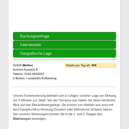
Buchungsanfrage
Internetseite
Geografische Lage
01829
Wehlen
Objekt pro Tag ab:
50€
Schöne Aussicht 6
Telefon: 0163 6609287
2 Betten + zusätzlich Aufbettung
Unsere Ferienwohnung befindet sich in ruhiger, schöner Lage am Elbhang
nur 5 Minuten zur Stadt. Von der Terrasse aus haben Sie einen herrlichen
Blick auf das Elbsandsteingebirge. Sie können von Wehlen aus auch mit
dem Dampfschiff in Richtung Dresden oder Böhmische Schweiz fahren.
Von unseren Wohnungen können Sie in die 1. und 2. Etappe des
Malerweges
einsteigen.