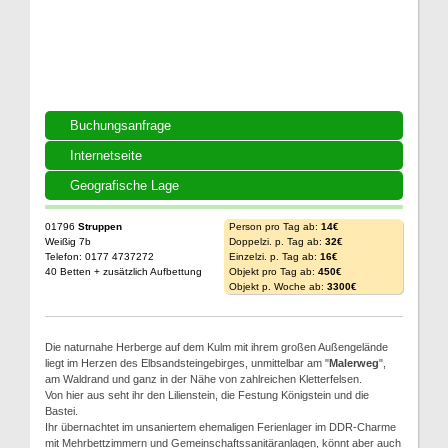
Buchungsanfrage
Internetseite
Geografische Lage
01796
Struppen
Person pro Tag ab:
14€
Weißig 7b
Doppelzi. p. Tag ab:
32€
Telefon: 0177 4737272
Einzelzi. p. Tag ab:
16€
40 Betten + zusätzlich Aufbettung
Objekt pro Tag ab:
450€
Objekt p. Woche ab:
3300€
Die naturnahe Herberge auf dem Kulm mit ihrem großen Außengelände
liegt im Herzen des Elbsandsteingebirges, unmittelbar am "
Malerweg
",
am Waldrand und ganz in der Nähe von zahlreichen Kletterfelsen.
Von hier aus seht ihr den Lilienstein, die Festung Königstein und die
Bastei.
Ihr übernachtet im unsaniertem ehemaligen Ferienlager im DDR-Charme
mit Mehrbettzimmern und Gemeinschaftssanitäranlagen, könnt aber auch