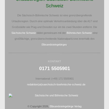
Schweiz
Die Sächsisch-Böhmische Schweiz ist eine grenzübergreifende
Urlaubsregion. Durch eine optimale Verkehrsanbindung über die A17 sind
Großstädte wie Prag und Dresden nur ein bis zwei Stunden entfernt. Die
Sächsische Schweiz
bildet gemeinsam mit der
Böhmischen Schweiz
eine
großflächige, grenzüberschreitende Nationalparkzone innerhalb des
Elbsandsteingebirges
.
KONTAKT
0171 5505901
International: (+49) 171 5505901
redaktion(at)saechsisch-boehmische-schweiz.de
© Copyright 2026,
Elbsandsteingebirge Verlag