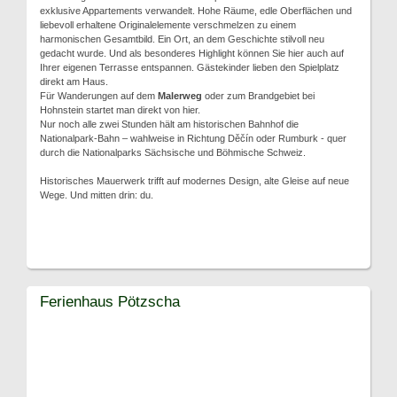
exklusive Appartements verwandelt. Hohe Räume, edle Oberflächen und
liebevoll erhaltene Originalelemente verschmelzen zu einem
harmonischen Gesamtbild. Ein Ort, an dem Geschichte stilvoll neu
gedacht wurde. Und als besonderes Highlight können Sie hier auch auf
Ihrer eigenen Terrasse entspannen. Gästekinder lieben den Spielplatz
direkt am Haus.
Für Wanderungen auf dem
Malerweg
oder zum Brandgebiet bei
Hohnstein startet man direkt von hier.
Nur noch alle zwei Stunden hält am historischen Bahnhof die
Nationalpark-Bahn – wahlweise in Richtung Děčín oder Rumburk - quer
durch die Nationalparks Sächsische und Böhmische Schweiz.
Historisches Mauerwerk trifft auf modernes Design, alte Gleise auf neue
Wege. Und mitten drin: du.
Ferienhaus Pötzscha